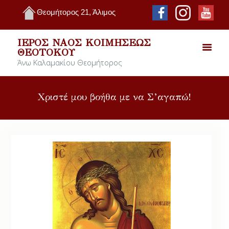
Θεομήτορος 21, Άλιμος
ΙΕΡΌΣ ΝΑΌΣ ΚΟΙΜΉΣΕΩΣ
ΘΕΟΤΌΚΟΥ
Άνω Καλαμακίου Θεομήτορος
Χριστέ μου βοήθα με να Σ’αγαπώ!