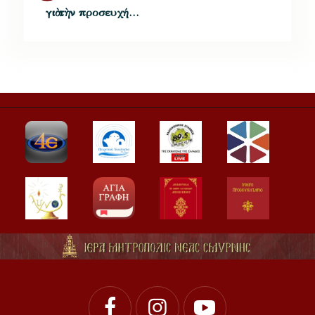
γιὰ τὴν προσευχή…