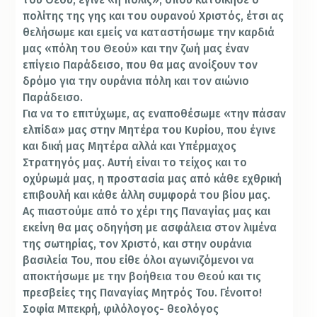
πολίτης της γης και του ουρανού Χριστός, έτσι ας
θελήσωμε και εμείς να καταστήσωμε την καρδιά
μας «πόλη του Θεού» και την ζωή μας έναν
επίγειο Παράδεισο, που θα μας ανοίξουν τον
δρόμο για την ουράνια πόλη και τον αιώνιο
Παράδεισο.
Για να το επιτύχωμε, ας εναποθέσωμε «την πάσαν
ελπίδα» μας στην Μητέρα του Κυρίου, που έγινε
και δική μας Μητέρα αλλά και Υπέρμαχος
Στρατηγός μας. Αυτή είναι το τείχος και το
οχύρωμά μας, η προστασία μας από κάθε εχθρική
επιβουλή και κάθε άλλη συμφορά του βίου μας.
Ας πιαστούμε από το χέρι της Παναγίας μας και
εκείνη θα μας οδηγήση με ασφάλεια στον λιμένα
της σωτηρίας, τον Χριστό, και στην ουράνια
βασιλεία Του, που είθε όλοι αγωνιζόμενοι να
αποκτήσωμε με την βοήθεια του Θεού και τις
πρεσβείες της Παναγίας Μητρός Του. Γένοιτο!
Σοφία Μπεκρή, φιλόλογος- θεολόγος