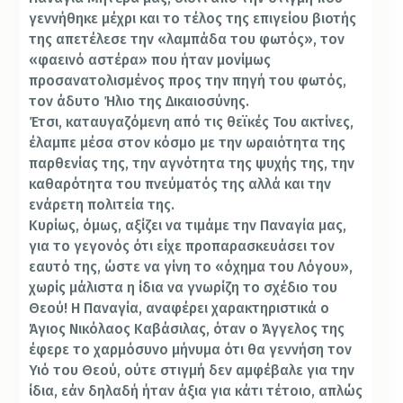
γεννήθηκε μέχρι και το τέλος της επιγείου βιοτής
της απετέλεσε την «λαμπάδα του φωτός», τον
«φαεινό αστέρα» που ήταν μονίμως
προσανατολισμένος προς την πηγή του φωτός,
τον άδυτο Ήλιο της Δικαιοσύνης.
Έτσι, καταυγαζόμενη από τις θεϊκές Του ακτίνες,
έλαμπε μέσα στον κόσμο με την ωραιότητα της
παρθενίας της, την αγνότητα της ψυχής της, την
καθαρότητα του πνεύματός της αλλά και την
ενάρετη πολιτεία της.
Κυρίως, όμως, αξίζει να τιμάμε την Παναγία μας,
για το γεγονός ότι είχε προπαρασκευάσει τον
εαυτό της, ώστε να γίνη το «όχημα του Λόγου»,
χωρίς μάλιστα η ίδια να γνωρίζη το σχέδιο του
Θεού! Η Παναγία, αναφέρει χαρακτηριστικά ο
Άγιος Νικόλαος Καβάσιλας, όταν ο Άγγελος της
έφερε το χαρμόσυνο μήνυμα ότι θα γεννήση τον
Υιό του Θεού, ούτε στιγμή δεν αμφέβαλε για την
ίδια, εάν δηλαδή ήταν άξια για κάτι τέτοιο, απλώς