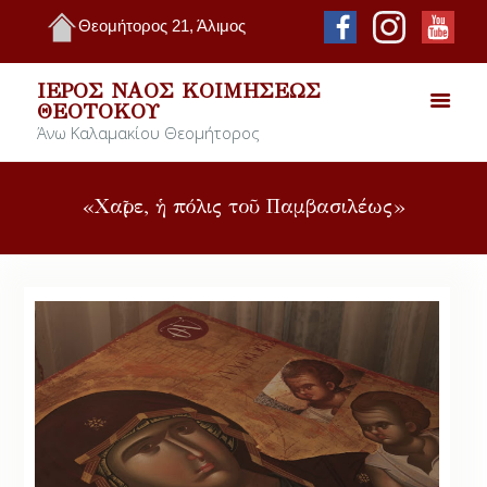
Θεομήτορος 21, Άλιμος
ΙΕΡΌΣ ΝΑΌΣ ΚΟΙΜΉΣΕΩΣ
ΘΕΟΤΌΚΟΥ
Άνω Καλαμακίου Θεομήτορος
«Χαῖρε, ἡ πόλις τοῦ Παμβασιλέως»