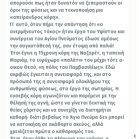
απορούσε πως ήταν δυνατόν να ξεπεραστούν οι
όροι της φύσεως και να τεκνοποιήση μια
«απείρανδρος κόρη».
Γι’ αυτό, όταν πήρε την απάντηση ότι «ο
ανερμήνευτος τόκος» ήταν έργο του Υψίστου και
συνέργεια του Αγίου Πνεύματος έδωσε αμέσως
την συγκατάθεσή της, σαν έτοιμη από παλιά!
Έτσι έγινε η 15χρονη κόρη της Ναζαρέτ, η ταπεινή
Μαριάμ, το ευρύχωρο «παλάτι» του μέχρι τότε α-
οικου Θεού, «η πόλις του Παμβασιλέως». Εδώ
ακριβώς έγκειται η συνεισφορά της, και στο
πρόσωπό της η συνεισφορά ολοκλήρου της
ανθρωπίνης φύσεως, στο έργο της σωτηρίας. Η
ευσεβής κόρη αγωνιζόταν και παρέμενε με την
θέλησή της αγνή, ώστε να γίνεται δεκτική της
θείας χάριτος και να συνεχίζη να διατηρήται
καθαρή· διότι βεβαίως το Άγιο Πνεύμα δεν μπορεί
να κατοικήση σε ακάθαρτο σκεύος, αλλά
χρειάζεται πρώτα ο καθαρισμός του.
Έτσι, όταν ήλθε το πλήρωμα του χρόνου, ο