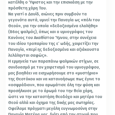
κατέλθη ο Ύψιστος και την επισκιάση με την
πρόσθετη χάρη Του.
Να γιατί ο Δαυίδ, αιώνες πριν συμβούν τα
γεγονότα αυτά, υμνεί την Παναγία ως «πόλι του
Θεού», για την οποία «δεδοξασμένα ελαλήθη»
(86ος ψαλμός), όπως και ο υμνογράφος του
Κανόνος του Ακαθίστου Ύμνου, στην συνέχεια
του ιδίου τροπαρίου της ε’ ωδής, χαιρετίζει την
Παναγία, «περί ης δεδοξασμένα και αξιάκουστα
λελάληνται σαφώς».
Η ερμηνεία των παραπάνω ψαλμικών στίχων, σε
συνδυασμό με τον χαιρετισμό του υμνογράφου,
μας βοηθάει να εισχωρήσουμε στο «μυστήριο»
της Θεοτόκου και να κατανοήσωμε πως έγινε το
«οσφράδιον», που αρωμάτισε όλη την φύση και
προσήλκυσε με το άρωμά του την θεία χάρη,
ώστε να την καταστήση θεοδόχο και μητέρα του
Θεού αλλά και όχημα της δικής μας σωτηρίας.
Οφείλομε πράγματι μεγάλη ευγνωμοσύνη στην
Παναγία Μητέρα μας, διότι από την στιγμή που