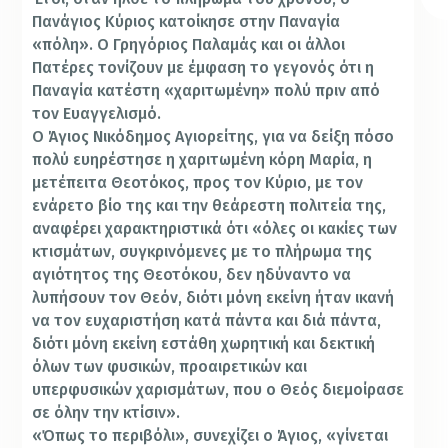
Πανάγιος Κύριος κατοίκησε στην Παναγία
«πόλη». Ο Γρηγόριος Παλαμάς και οι άλλοι
Πατέρες τονίζουν με έμφαση το γεγονός ότι η
Παναγία κατέστη «χαριτωμένη» πολύ πριν από
τον Ευαγγελισμό.
Ο Άγιος Νικόδημος Αγιορείτης, για να δείξη πόσο
πολύ ευηρέστησε η χαριτωμένη κόρη Μαρία, η
μετέπειτα Θεοτόκος, προς τον Κύριο, με τον
ενάρετο βίο της και την θεάρεστη πολιτεία της,
αναφέρει χαρακτηριστικά ότι «όλες οι κακίες των
κτισμάτων, συγκρινόμενες με το πλήρωμα της
αγιότητος της Θεοτόκου, δεν ηδύναντο να
λυπήσουν τον Θεόν, διότι μόνη εκείνη ήταν ικανή
να τον ευχαριστήση κατά πάντα και διά πάντα,
διότι μόνη εκείνη εστάθη χωρητική και δεκτική
όλων των φυσικών, προαιρετικών και
υπερφυσικών χαρισμάτων, που ο Θεός διεμοίρασε
σε όλην την κτίσιν».
«Όπως το περιβόλι», συνεχίζει ο Άγιος, «γίνεται