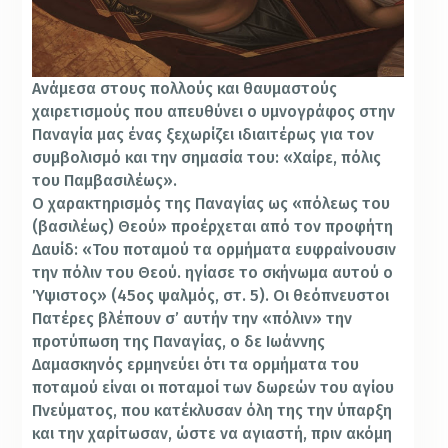
Ανάμεσα στους πολλούς και θαυμαστούς
χαιρετισμούς που απευθύνει ο υμνογράφος στην
Παναγία μας ένας ξεχωρίζει ιδιαιτέρως για τον
συμβολισμό και την σημασία του: «Χαίρε, πόλις
του Παμβασιλέως».
Ο χαρακτηρισμός της Παναγίας ως «πόλεως του
(βασιλέως) Θεού» προέρχεται από τον προφήτη
Δαυίδ: «Του ποταμού τα ορμήματα ευφραίνουσιν
την πόλιν του Θεού. ηγίασε το σκήνωμα αυτού ο
Ύψιστος» (45ος ψαλμός, στ. 5). Οι θεόπνευστοι
Πατέρες βλέπουν σ’ αυτήν την «πόλιν» την
προτύπωση της Παναγίας, ο δε Ιωάννης
Δαμασκηνός ερμηνεύει ότι τα ορμήματα του
ποταμού είναι οι ποταμοί των δωρεών του αγίου
Πνεύματος, που κατέκλυσαν όλη της την ύπαρξη
και την χαρίτωσαν, ώστε να αγιαστή, πριν ακόμη