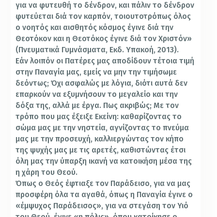
για να φυτευθή το δένδρον, και πάλιν το δένδρον
φυτεύεται διά τον καρπόν, τοιουτοτρόπως όλος
ο νοητός και αισθητός κόσμος έγινε διά την
Θεοτόκον και η Θεοτόκος έγινε διά τον Χριστόν»
(Πνευματικά Γυμνάσματα, Εκδ. Υπακοή, 2013).
Εάν λοιπόν οι Πατέρες μας αποδίδουν τέτοια τιμή
στην Παναγία μας, εμείς να μην την τιμήσωμε
δεόντως; Όχι ασφαλώς με λόγια, διότι αυτά δεν
επαρκούν να εξυμνήσουν το μεγαλείο και την
δόξα της, αλλά με έργα. Πως ακριβώς; Με τον
τρόπο που μας έξειξε Εκείνη: καθαρίζοντας το
σώμα μας με την νηστεία, αγνίζοντας το πνεύμα
μας με την προσευχή, καλλιεργώντας τον κήπο
της ψυχής μας με τις αρετές, καθιστώντας έτσι
όλη μας την ύπαρξη ικανή να κατοικήση μέσα της
η χάρη του Θεού.
Όπως ο Θεός έφτιαξε τον Παράδεισο, για να μας
προσφέρη όλα τα αγαθά, όπως η Παναγία έγινε ο
«έμψυχος Παράδεισος», για να στεγάση τον Υιό
του Θεού, έγινε «η πόλις», όπου κατοίκησε ο