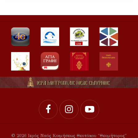
© 2026 Ιερός Ναός Κοιμήσεως Θεοτόκου "Θεομήτορος"