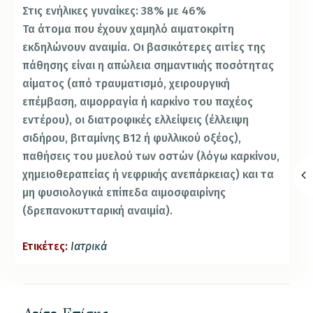
Στις ενήλικες γυναίκες: 38% με 46%
Τα άτομα που έχουν χαμηλό αιματοκρίτη
εκδηλώνουν αναιμία. Οι βασικότερες αιτίες της
πάθησης είναι η απώλεια σημαντικής ποσότητας
αίματος (από τραυματισμό, χειρουργική
επέμβαση, αιμορραγία ή καρκίνο του παχέος
εντέρου), οι διατροφικές ελλείψεις (έλλειψη
σιδήρου, βιταμίνης Β12 ή φυλλικού οξέος),
παθήσεις του μυελού των οστών (λόγω καρκίνου,
χημειοθεραπείας ή νεφρικής ανεπάρκειας) και τα
μη φυσιολογικά επίπεδα αιμοσφαιρίνης
(δρεπανοκυτταρική αναιμία).
Ετικέτες:
Ιατρικά