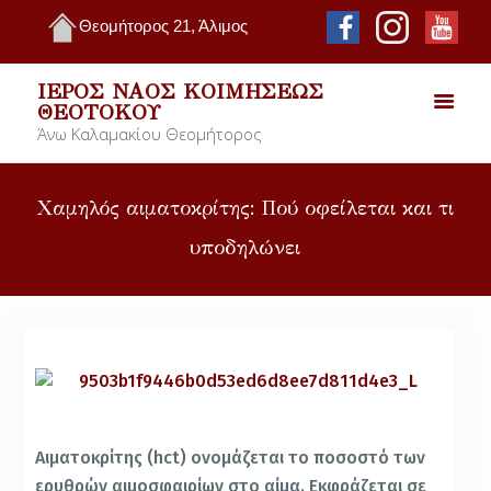
Θεομήτορος 21, Άλιμος
ΙΕΡΌΣ ΝΑΌΣ ΚΟΙΜΉΣΕΩΣ
ΘΕΟΤΌΚΟΥ
Άνω Καλαμακίου Θεομήτορος
Χαμηλός αιματοκρίτης: Πού οφείλεται και τι
υποδηλώνει
Αιματοκρίτης (hct) ονομάζεται το ποσοστό των
ερυθρών αιμοσφαιρίων στο αίμα. Εκφράζεται σε