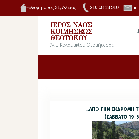
Θεομήτορος 21, Άλιμος
210 98 13 910
in
ΙΕΡΌΣ ΝΑΌΣ
ΚΟΙΜΉΣΕΩΣ
ΘΕΟΤΌΚΟΥ
Άνω Καλαμακίου Θεομήτορος
…ΑΠΟ ΤΗΝ ΕΚΔΡΟΜΗ 
(ΣΑΒΒΑΤΟ 19-