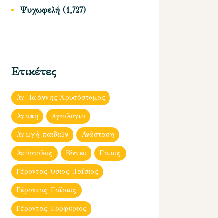
Ψυχωφελή
(1,727)
Ετικέτες
Αγ. Ιωάννης Χρυσόστομος
Αγάπη
Αγιολόγιο
Αγωγή παιδιών
Ανάσταση
Απόστολος
Βίντεο
Γάμος
Γέροντας Όσιος Παΐσιος
Γέροντας Παΐσιος
Γέροντας Πορφύριος