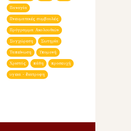
Παναγία
Πνευματικές συμβουλές
Πρόγραμμα Ακολουθιών
Συγχώρεση
Σωτηρία
Ταπείνωση
Υπομονή
Χριστός
πάθη
προσευχή
υγεια - διατροφη