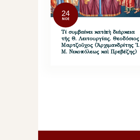
24
ΝΟΈ
Τί συμβαίνει κατὰ τὴ διάρκεια
τῆς Θ. Λειτουργίας. Θεοδόσιος
Μαρτζοῦχος (Ἀρχιμανδρίτης Ἱ.
Μ. Νικοπόλεως καὶ Πρεβέζης)