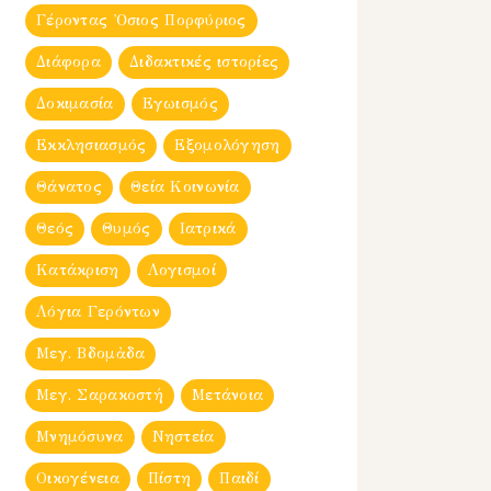
Γέροντας Ὀσιος Πορφύριος
Διάφορα
Διδακτικές ιστορίες
Δοκιμασία
Εγωισμός
Εκκλησιασμός
Εξομολόγηση
Θάνατος
Θεία Κοινωνία
Θεός
Θυμός
Ιατρικά
Κατάκριση
Λογισμοί
Λόγια Γερόντων
Μεγ. Βδομἀδα
Μεγ. Σαρακοστή
Μετάνοια
Μνημόσυνα
Νηστεία
Οικογένεια
Πίστη
Παιδί