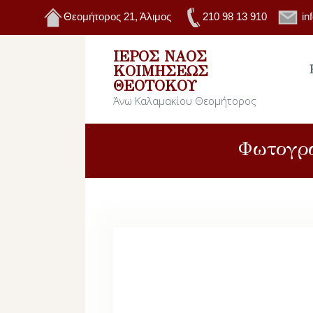
Θεομήτορος 21, Άλιμος
210 98 13 910
in
ΙΕΡΌΣ ΝΑΌΣ
ΚΟΙΜΉΣΕΩΣ
ΘΕΟΤΌΚΟΥ
Άνω Καλαμακίου Θεομήτορος
Φωτογρα