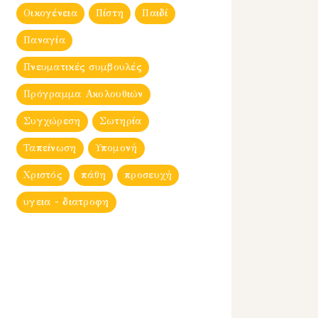
Οικογένεια
Πίστη
Παιδί
Παναγία
Πνευματικές συμβουλές
Πρόγραμμα Ακολουθιών
Συγχώρεση
Σωτηρία
Ταπείνωση
Υπομονή
Χριστός
πάθη
προσευχή
υγεια - διατροφη