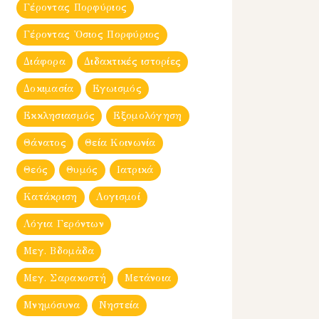
Γέροντας Πορφύριος
Γέροντας Ὀσιος Πορφύριος
Διάφορα
Διδακτικές ιστορίες
Δοκιμασία
Εγωισμός
Εκκλησιασμός
Εξομολόγηση
Θάνατος
Θεία Κοινωνία
Θεός
Θυμός
Ιατρικά
Κατάκριση
Λογισμοί
Λόγια Γερόντων
Μεγ. Βδομἀδα
Μεγ. Σαρακοστή
Μετάνοια
Μνημόσυνα
Νηστεία