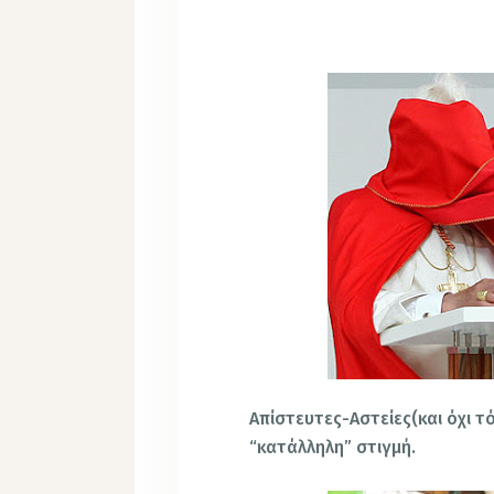
Απίστευτες-Αστείες(και όχι 
“κατάλληλη” στιγμή.