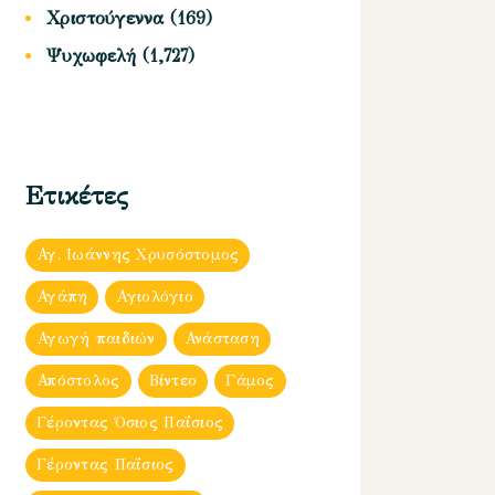
Χριστούγεννα
(169)
Ψυχωφελή
(1,727)
Ετικέτες
Αγ. Ιωάννης Χρυσόστομος
Αγάπη
Αγιολόγιο
Αγωγή παιδιών
Ανάσταση
Απόστολος
Βίντεο
Γάμος
Γέροντας Όσιος Παΐσιος
Γέροντας Παΐσιος