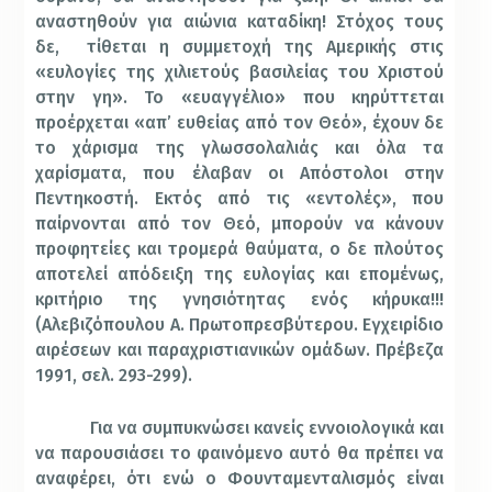
αναστηθούν για αιώνια καταδίκη! Στόχος τους
δε,
τίθεται η συμμετοχή της Αμερικής στις
«ευλογίες της χιλιετούς βασιλείας του Χριστού
στην γη». Το «ευαγγέλιο» που κηρύττεται
προέρχεται «απ’ ευθείας από τον Θεό», έχουν δε
το χάρισμα της γλωσσολαλιάς και όλα τα
χαρίσματα, που έλαβαν οι Απόστολοι στην
Πεντηκοστή. Εκτός από τις «εντολές», που
παίρνονται από τον Θεό, μπορούν να κάνουν
προφητείες και τρομερά θαύματα, ο δε πλούτος
αποτελεί απόδειξη της ευλογίας και επομένως,
κριτήριο της γνησιότητας ενός κήρυκα!!!
(Αλεβιζόπουλου Α. Πρωτοπρεσβύτερου. Εγχειρίδιο
αιρέσεων και παραχριστιανικών ομάδων. Πρέβεζα
1991, σελ. 293-299).
Για να συμπυκνώσει κανείς εννοιολογικά και
να παρουσιάσει το φαινόμενο αυτό θα πρέπει να
αναφέρει, ότι ενώ ο Φουνταμενταλισμός είναι