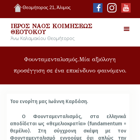
Θεομήτορος 21, Άλιμος
ΙΕΡΌΣ ΝΑΌΣ ΚΟΙΜΉΣΕΩΣ
ΘΕΟΤΌΚΟΥ
Άνω Καλαμακίου Θεομήτορος
Φουνταμενταλισμός.Μία αξιόλογη
προσέγγιση σε ένα επικίνδυνο φαινόμενο.
Του ενορίτη μας Ιωάννη Καρδάση.
Ο Φουνταμενταλισμός, στα ελληνικά
αποδίδεται ως «θεμελιοκρατία» (
fundamentum
=
θεμέλιο). Στη σύγχρονη σκέψη με τον
Φουνταμενταλισμό εννοούμε όχι απλώς την