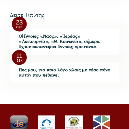
Δείτε Επίσης
23
ΟΚΤ
Οἱ ἔννοιες «Ναός», «Ἱερέας»
«Λειτουργία», «Θ. Κοινωνία», σήμερα
ἔχουν καταντήσει ἔννοιες «ρουτίνα»
11
ΔΕΚ
Πες μου, για ποιό λόγο κλαις με τόσο πόνο
αυτόν που πέθανε;