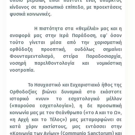
οποίο βεβαίως είναι πάντοτε ένας υπαρκτός
κίνδυνος σε προσωπικό επίπεδο, με προεκτάσεις
φυσικά κοινωνικές.
Η πιστότητα στα «θεμέλιά» μας και η
αναφορά μας στην Ιερά Παράδοση, εφ’ όσον
τούτο γίνεται μέσα από την χαρισματική
ορθόδοξη προοπτική, ουδόλως σημαίνει
Φουνταμενταλισμό, στείρα Παραδοσιαρχία,
νοσηρή παρελθοντολογία και νομικίστικη
νοοτροπία.
Το Ησυχαστικό και Ευχαριστιακό ήθος της
Ορθοδοξίας βιώνει δυναμικά στο εκάστοτε
ιστορικό «νυν» το εσχατολογικό μέλλον
(«παρούσα εσχατολογία»), η δε προσωπική
κοινωνία μας με τον Θεάνθρωπο («το Α και το Ω»,
«η Αρχή και το Τέλος») μας μεταμορφώνει σε
κατά χάριν ακτίστους, μας εντάσσει στην
«Κοινωνία των Αγίων» (
Communio
Sanctorum
) και