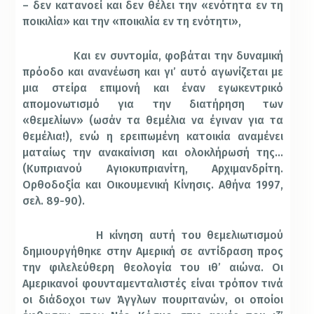
– δεν κατανοεί και δεν θέλει την «ενότητα εν τη
ποικιλία» και την «ποικιλία εν τη ενότητι»,
Και εν συντομία, φοβάται την δυναμική
πρόοδο και ανανέωση και γι’ αυτό αγωνίζεται με
μια στείρα επιμονή και έναν εγωκεντρικό
απομονωτισμό για την διατήρηση των
«θεμελίων» (ωσάν τα θεμέλια να έγιναν για τα
θεμέλια!), ενώ η ερειπωμένη κατοικία αναμένει
ματαίως την ανακαίνιση και ολοκλήρωσή της…
(Κυπριανού Αγιοκυπριανίτη, Αρχιμανδρίτη.
Ορθοδοξία και Οικουμενική Κίνησις. Αθήνα 1997,
σελ. 89-90).
Η κίνηση αυτή του θεμελιωτισμού
δημιουργήθηκε στην Αμερική σε αντίδραση προς
την φιλελεύθερη θεολογία του ιθ’ αιώνα. Οι
Αμερικανοί φουνταμενταλιστές είναι τρόπον τινά
οι διάδοχοι των Άγγλων πουριτανών, οι οποίοι