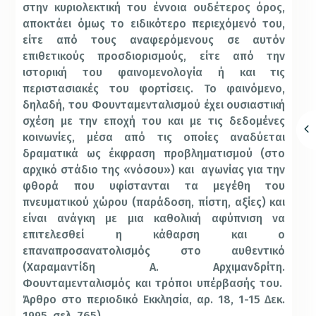
στην κυριολεκτική του έννοια ουδέτερος όρος,
αποκτάει όμως το ειδικότερο περιεχόμενό του,
είτε από τους αναφερόμενους σε αυτόν
επιθετικούς προσδιορισμούς, είτε από την
ιστορική του φαινομενολογία ή και τις
περιστασιακές του φορτίσεις. Το φαινόμενο,
δηλαδή, του Φουνταμενταλισμού έχει ουσιαστική
σχέση με την εποχή του και με τις δεδομένες
κοινωνίες, μέσα από τις οποίες αναδύεται
δραματικά ως έκφραση προβληματισμού (στο
αρχικό στάδιο της «νόσου») και
αγωνίας για την
φθορά που υφίστανται τα μεγέθη του
πνευματικού χώρου (παράδοση, πίστη, αξίες) και
είναι ανάγκη με μια καθολική αφύπνιση να
επιτελεσθεί η κάθαρση και ο
επαναπροσανατολισμός στο αυθεντικό
(Χαραμαντίδη Α. Αρχιμανδρίτη.
Φουνταμενταλισμός και τρόποι υπέρβασής του.
Άρθρο στο περιοδικό Εκκλησία, αρ. 18, 1-15 Δεκ.
1995, σελ. 765).