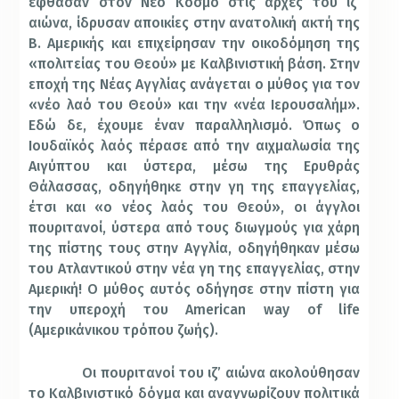
έφθασαν στον Νέο Κόσμο στις αρχές του ιζ’
αιώνα, ίδρυσαν αποικίες στην ανατολική ακτή της
Β. Αμερικής και επιχείρησαν την οικοδόμηση της
«πολιτείας του Θεού» με Καλβινιστική βάση. Στην
εποχή της Νέας Αγγλίας ανάγεται ο μύθος για τον
«νέο λαό του Θεού» και την «νέα Ιερουσαλήμ».
Εδώ δε, έχουμε έναν παραλληλισμό. Όπως ο
Ιουδαϊκός λαός πέρασε από την αιχμαλωσία της
Αιγύπτου και ύστερα, μέσω της Ερυθράς
Θάλασσας, οδηγήθηκε στην γη της επαγγελίας,
έτσι και «ο νέος λαός του Θεού», οι άγγλοι
πουριτανοί, ύστερα από τους διωγμούς για χάρη
της πίστης τους στην Αγγλία, οδηγήθηκαν μέσω
του Ατλαντικού στην νέα γη της επαγγελίας, στην
Αμερική! Ο μύθος αυτός οδήγησε στην πίστη για
την υπεροχή του American way of life
(Αμερικάνικου τρόπου ζωής).
Οι πουριτανοί του ιζ’ αιώνα ακολούθησαν
το Καλβινιστικό δόγμα και αναγνωρίζουν πολιτικά