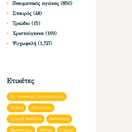
Πνευματικός αγώνας
(850)
Σταυρός
(48)
Τριώδιο
(15)
Χριστούγεννα
(169)
Ψυχωφελή
(1,727)
Ετικέτες
Αγ. Ιωάννης Χρυσόστομος
Αγάπη
Αγιολόγιο
Αγωγή παιδιών
Ανάσταση
Απόστολος
Βίντεο
Γάμος