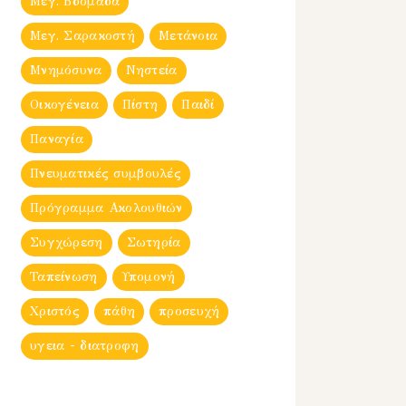
Μεγ. Βδομἀδα
Μεγ. Σαρακοστή
Μετάνοια
Μνημόσυνα
Νηστεία
Οικογένεια
Πίστη
Παιδί
Παναγία
Πνευματικές συμβουλές
Πρόγραμμα Ακολουθιών
Συγχώρεση
Σωτηρία
Ταπείνωση
Υπομονή
Χριστός
πάθη
προσευχή
υγεια - διατροφη