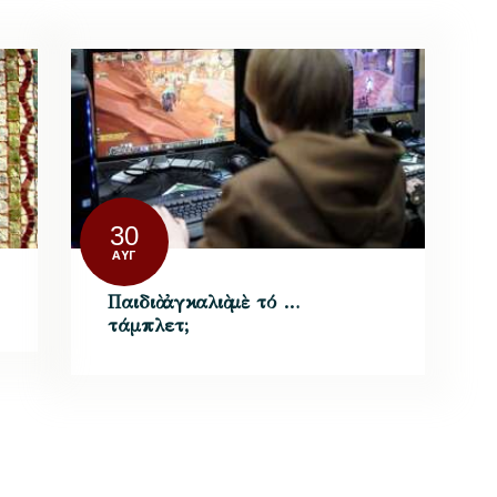
30
ΑΥΓ
Παιδιὰ ἀγκαλιὰ μὲ τό …
τάμπλετ;