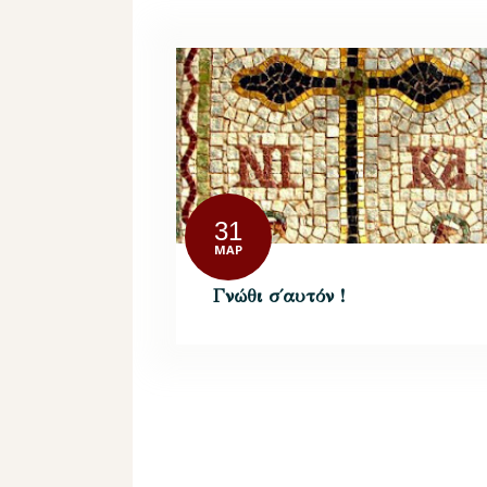
31
ΜΑΡ
Γνώθι σ΄αυτόν !