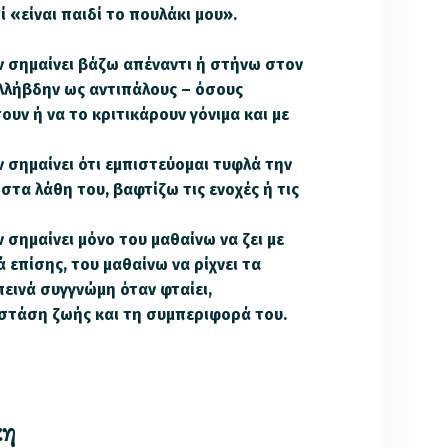
ί «είναι παιδί το πουλάκι μου».
ν σημαίνει βάζω απέναντι ή στήνω στον
λλήβδην ως αντιπάλους – όσους
υν ή να το κριτικάρουν γόνιμα και με
 σημαίνει ότι εμπιστεύομαι τυφλά την
τα λάθη του, βαφτίζω τις ενοχές ή τις
 σημαίνει μόνο του μαθαίνω να ζει με
 επίσης, του μαθαίνω να ρίχνει τα
πεινά συγγνώμη όταν φταίει,
στάση ζωής και τη συμπεριφορά του.
κη