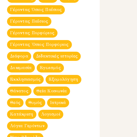
Γέροντας Όσιος Παΐσιος
Γέροντας Παΐσιος
Γέροντας Πορφύριος
Γέροντας Ὀσιος Πορφύριος
Διάφορα
Διδακτικές ιστορίες
Δοκιμασία
Εγωισμός
Εκκλησιασμός
Εξομολόγηση
Θάνατος
Θεία Κοινωνία
Θεός
Θυμός
Ιατρικά
Κατάκριση
Λογισμοί
Λόγια Γερόντων