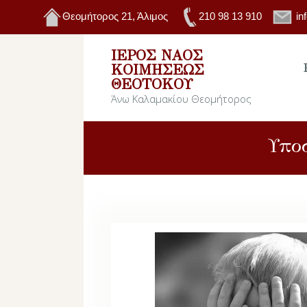
Θεομήτορος 21, Άλιμος
210 98 13 910
in
ΙΕΡΌΣ ΝΑΌΣ
ΚΟΙΜΉΣΕΩΣ
ΘΕΟΤΌΚΟΥ
Άνω Καλαμακίου Θεομήτορος
Υποσ