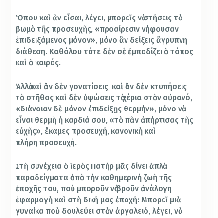
Ὅπου καὶ ἂν εἶσαι, λέγει, μπορεῖς νὰ στήσεις τὸ
βωμὸ τῆς προσευχῆς, «προαίρεσιν νήφουσαν
ἐπιδειξάμενος μόνον», μόνο ἂν δείξεις ἄγρυπνη
διάθεση. Καθόλου τότε δὲν σὲ ἐμποδίζει ὁ τόπος
καὶ ὁ καιρός.
Ἀλλὰ καὶ ἂν δὲν γονατίσεις, καὶ ἂν δὲν κτυπήσεις
τὸ στῆθος καὶ δὲν ὑψώσεις τὰ χέρια στὸν οὐρανό,
«διάνοιαν δὲ μόνον ἐπιδείξῃς θερμήν», μόνο νὰ
εἶναι θερμὴ ἡ καρδιά σου, «τὸ πᾶν ἀπήρτισας τῆς
εὐχῆς», ἔκαμες προσευχή, κανονικὴ καὶ
πλήρη προσευχή.
Στὴ συνέχεια ὁ ἱερὸς Πατὴρ μᾶς δίνει ἁπλὰ
παραδείγματα ἀπὸ τὴν καθημερινὴ ζωὴ τῆς
ἐποχῆς του, ποὺ μποροῦν νὰ βροῦν ἀνάλογη
ἐφαρμογὴ καὶ στὴ δική μας ἐποχή: Μπορεῖ μιὰ
γυναίκα ποὺ δουλεύει στὸν ἀργαλειό, λέγει, νὰ