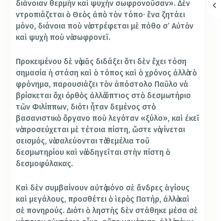
διάνοιαν θερμὴν καὶ ψυχὴν σωφρονοῦσαν». Δὲν
ντροπιάζεται ὁ Θεὸς ἀπὸ τὸν τόπο· ἕνα ζητάει
μόνο, διάνοια ποὺ νὰ στρέφεται μὲ πόθο σ’ Αὐτὸν
καὶ ψυχὴ ποὺ νὰ σωφρονεῖ.
Προκειμένου δὲ νὰ μᾶς διδάξει ὅτι δὲν ἔχει τόση
σημασία ἡ στάση καὶ ὁ τόπος καὶ ὁ χρόνος ἀλλὰ τὸ
φρόνημα, παρουσιάζει τὸν ἀπόστολο Παῦλο νὰ
βρίσκεται ὄχι ὀρθὸς ἀλλὰ ὕπτιος στὸ δεσμωτήριο
τῶν Φιλίππων, διότι ἦταν δεμένος στὸ
βασανιστικὸ ὄργανο ποὺ λεγόταν «ξύλο», καὶ ἐκεῖ
νὰ προσεύχεται μὲ τέτοια πίστη, ὥστε νὰ γίνεται
σεισμός, νὰ σαλεύονται τὰ θεμέλια τοῦ
δεσμωτηρίου καὶ νὰ ὁδηγεῖται στὴν πίστη ὁ
δεσμοφύλακας.
Καὶ δὲν συμβαίνουν αὐτὰ μόνο σὲ ἄνδρες ἁγίους
καὶ μεγάλους, προσθέτει ὁ ἱερὸς Πατήρ, ἀλλὰ καὶ
σὲ πονηρούς. Διότι ὁ ληστὴς δὲν στάθηκε μέσα σὲ