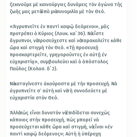
ξεκινοῦμε μὲ καινούργιες δυνάμεις τὸν ἀγώνα τῆς
ζωῆς μας μετὰ ἀπὸ μιὰ συνομιλία μὲ τὸν Θεό.
«Ἀγρυπνεῖτε ἐν παντὶ καιρῷ δεόμενοι», μᾶς
προτρέπει ὁ Κύριος (Λουκ. κα΄ 36). Νὰ εἶστε
ἄγρυπνοι, νὰ προσεύχεστε καὶ νὰ παρακαλεῖτε κάθε
ὥρα καὶ στιγμὴ τὸν Θεό. «Τῇ προσευxῇ
προσκαρτερεῖτε, γρηγοροῦντες ἐν αὐτῇ ἐν
εὐχαριστίᾳ», συμβουλεύει καὶ ὁ ἀπόστολος
Παῦλος (Κολασ. δ΄ 2).
Νὰ καταγίνεστε ἀκούραστα μὲ τὴν προσευχή. Νὰ
ἀγρυπνεῖτε σ’ αὐτὴ καὶ νὰ τὴ συνοδεύετε μὲ
εὐχαριστία στὸν Θεό.
Ἀλλὰ πῶς εἶναι δυνατὸν νὰ ἐπιδίδεται συνεχῶς
κάποιος στὴν προσευχή, πῶς μπορεῖ νὰ
προσεύχεται κάθε ὥρα καὶ στιγμή, νὰ εἶναι «ἐν
παντὶ καιρῷ δεόμενος»; Αὐτὴ ἡ ὑπέροχη