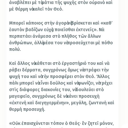
ἀναβλέπει μὲ τὰ μάτια τῆς ψυχῆς στὸν οὐρανὸ καὶ
μὲ θέρμη νὰ καλεῖ τὸν Θεό.
Μπορεῖ κάποιος στὴν ἀγορὰ νὰ βρίσκεται καὶ «καθ’
ἑαυτὸν βαδίζων εὐχὰς ποιεῖσθαι ἐκτενεῖς». Νὰ
περπατάει ἀνάμεσα στὸ πλῆθος τῶν ἄλλων
ἀνθρώπων, ἀλλὰ μέσα του νὰ προσεύχεται μὲ πόθο
πολύ.
Καὶ ἄλλος νὰ κάθεται στὸ ἐργαστήριό του καὶ νὰ
ράβει δέρματα, συγχρόνως ὅμως νὰ στρέφει τὴν
ψυχή του καὶ νὰ τὴν προσφέρει στὸν Θεό. Ἄλλος
πάλι μπορεῖ νὰ εἶναι δοῦλος καὶ νὰ ψωνίζει, νὰ τρέχει
στὶς διάφορες διακονίες του, νὰ δουλεύει στὸ
μαγειρεῖο, συγχρόνως δὲ νὰ κάνει προσευχὴ
«ἐκτενῆ καὶ διεγηγερμένην», μεγάλη, ζωντανὴ καὶ
θερμὴ προσευχή.
«Οὐκ ἐπαισχύνεται τόπον ὁ Θεός· ἓν ζητεῖ μόνον,