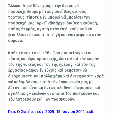
Ἀλλὰ καὶ ὅταν δὲν ἔχουμε τὴν ἄνεση νὰ
προσευχηθοῦμε μὲ τοὺς συνήθεις αὐτοὺς
τρόπους, τίποτε δὲν μπορεῖ νὰ ἐμποδίσει τὴν
προσευχή μας. Ἀρκεῖ νὰ ὑπάρχει διάθεση καθαρή,
πόθος θερμός, ἀγάπη στὸν Θεό, νοῦς ποὺ νὰ
ξεκολλάει εὔκολα ἀπὸ τὴ γῆ καὶ νὰ στρέφεται στὸν
οὐρανό.
Κάθε τόπος τότε, κάθε ὥρα μπορεῖ νὰ γίνεται
τόπος καὶ ὥρα προσευχῆς, ὥστε «καὶ τὸν καιρὸν
τὸν τῆς νυκτὸς καὶ τὸν τῆς ἡμέρας, καὶ τὸν τῆς
ἐργασίας καιρὸν ἐν εὐχαῖς καὶ δεήσεσι» νὰ
διερχόμαστε· καὶ πολλὴ χάρη καὶ ἀνέκφραστη χαρὰ
νὰ ἀπολαμβάνουμε ἀπὸ τὴν ἐπικοινωνία μας μ’
Αὐτὸν ποὺ εἶναι «ἡ ὄντως ἀληθινὴ εὐφροσύνη καὶ
ἀγαλλίασις» ἐκείνων οἱ ὁποῖοι Τὸν πιστεύουν καὶ
Τὸν λατρεύουν καὶ Τὸν προσκυνοῦν.
Περ. Ο Σωτήρ, τεύχ. 2025, 15 Ιουνίου 2011, εκδ.