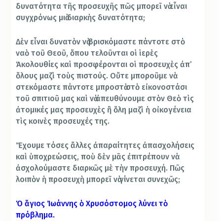
δυνατότητα τῆς προσευχῆς πῶς μπορεῖ νὰ εἶναι
συγχρόνως μιὰ διαρκὴς δυνατότητα;
Δὲν εἶναι δυνατὸν νὰ βρισκόμαστε πάντοτε στὸ
ναὸ τοῦ Θεοῦ, ὅπου τελοῦνται οἱ ἱερὲς
Ἀκολουθίες καὶ προσφέρονται οἱ προσευχὲς ἀπ’
ὅλους μαζὶ τοὺς πιστούς. Οὔτε μποροῦμε νὰ
στεκόμαστε πάντοτε μπροστὰ στὸ εἰκονοστάσι
τοῦ σπιτιοῦ μας καὶ νὰ ἀπευθύνουμε στὸν Θεὸ τὶς
ἀτομικές μας προσευχὲς ἢ ὅλη μαζὶ ἡ οἰκογένεια
τὶς κοινὲς προσευχές της.
Ἔχουμε τόσες ἄλλες ἀπαραίτητες ἀπασχολήσεις
καὶ ὑποχρεώσεις, ποὺ δὲν μᾶς ἐπιτρέπουν νὰ
ἀσχολούμαστε διαρκῶς μὲ τὴν προσευχή. Πῶς
λοιπὸν ἡ προσευχὴ μπορεῖ νὰ γίνεται συνεχῶς;
Ὁ ἅγιος Ἰωάννης ὁ Χρυσόστομος λύνει τὸ
πρόβλημα.