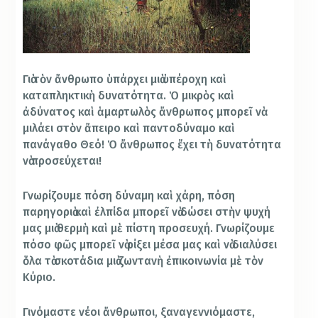
Γιὰ τὸν ἄνθρωπο ὑπάρχει μιὰ ὑπέροχη καὶ
καταπληκτικὴ δυνατότητα. Ὁ μικρὸς καὶ
ἀδύνατος καὶ ἁμαρτωλὸς ἄνθρωπος μπορεῖ νὰ
μιλάει στὸν ἄπειρο καὶ παντοδύναμο καὶ
πανάγαθο Θεό! Ὁ ἄνθρωπος ἔχει τὴ δυνατότητα
νὰ προσεύχεται!
Γνωρίζουμε πόση δύναμη καὶ χάρη, πόση
παρηγοριὰ καὶ ἐλπίδα μπορεῖ νὰ δώσει στὴν ψυχή
μας μιὰ θερμὴ καὶ μὲ πίστη προσευχή. Γνωρίζουμε
πόσο φῶς μπορεῖ νὰ ρίξει μέσα μας καὶ νὰ διαλύσει
ὅλα τὰ σκοτάδια μιὰ ζωντανὴ ἐπικοινωνία μὲ τὸν
Κύριο.
Γινόμαστε νέοι ἄνθρωποι, ξαναγεννιόμαστε,