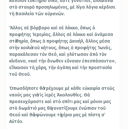
κάποιον εὐκτήριο οἶκο, οὔτε γονάτισε, ἀλλὰ πάνω
στὸ σταυρὸ προσηλωμένος, μὲ λίγα λόγια κέρδισε
τὴ Βασιλεία τῶν οὐρανῶν.
Ἄλλος σὲ βόρβορο καὶ σὲ λάκκο, ὅπως ὁ
προφήτης Ἱερεμίας, ἄλλος σὲ λάκκο καὶ ἀνάμεσα
στὰ θηρία, ὅπως ὁ προφήτης Δανιήλ, ἄλλος μέσα
στὴν κοιλιὰ τοῦ κήτους, ὅπως ὁ προφήτης Ἰωνᾶς,
παρακάλεσαν τὸν Θεό, καὶ γλύτωσαν ἀπὸ τὸν
κίνδυνο, «καὶ τὴν ἄνωθεν εὔνοιαν ἐπεσπάσαντο»,
εἵλκυσαν τὴ χάρη, τὴν ἀγάπη καὶ τὴν προστασία
τοῦ Θεοῦ.
Ὁπωσδήποτε θὰ τρέχουμε μὲ κάθε εὐκαιρία στοὺς
ναούς μας γιὰ τὶς ἱερὲς Ἀκολουθίες. Θὰ
προσευχόμαστε καὶ στὸ σπίτι μας καὶ μόνοι μας
στὸ δωμάτιό μας θὰ γονατίζουμε ἐνώπιον τοῦ
Θεοῦ καὶ θὰ ὑψώνουμε τὰ χέρια μας μὲ πίστη σ’
Αὐτόν.