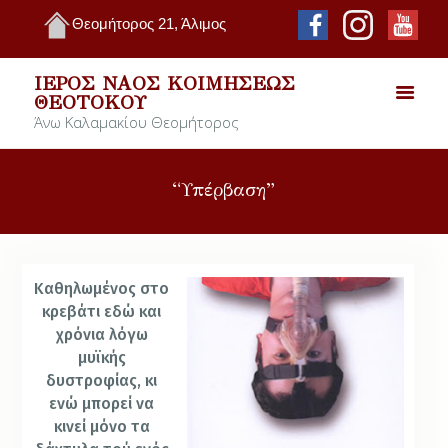
Θεομήτορος 21, Άλιμος
ΙΕΡΌΣ ΝΑΌΣ ΚΟΙΜΉΣΕΩΣ
ΘΕΟΤΌΚΟΥ
Άνω Καλαμακίου Θεομήτορος
“Υπέρβαση”
Καθηλωμένος στο
κρεβάτι εδώ και
χρόνια λόγω
μυϊκής
δυστροφίας, κι
ενώ μπορεί να
κινεί μόνο τα