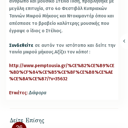
άνθρωπο και μουσικό Στέλιο Πισή, προβλήθηκε με
μεγάλη επιτυχία, στο 4ο Φεστιβάλ Κυπριακών
Ταινιών Μικρού Μήκους και Ντοκιμαντέρ όπου και
απέσπασε το βραβείο καλύτερης μουσικής που
έγραψε ο ίδιος ο Στέλιος.
Συνδεθείτε
σε αυτόν τον ιστότοπο και δείτε την
ταινία μικρού μήκους
.Αξίζει τον κόπο! :
http://www.pemptousia.gr/%CE%B2%CE%B9%CE
%BD%CF%84%CE%B5%CE%BF%CE%B8%CE%AE
%CE%BA%CE%B7/?v=35632
Ετικέτες:
Διάφορα
Δείτε Επίσης
26