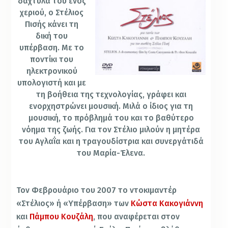
δάχτυλα τού ενός
χεριού, ο Στέλιος
Πισής κάνει τη
δική του
υπέρβαση. Με το
ποντίκι του
ηλεκτρονικού
υπολογιστή και με
τη βοήθεια της τεχνολογίας, γράφει και
ενορχηστρώνει μουσική. Μιλά ο ίδιος για τη
μουσική, το πρόβλημά του και το βαθύτερο
νόημα της ζωής. Για τον Στέλιο μιλούν η μητέρα
του Αγλαΐα και η τραγουδίστρια και συνεργάτιδά
του Μαρία-Έλενα.
Τον Φεβρουάριο του 2007 το ντοκιμαντέρ
«Στέλιος» ή «Υπέρβαση» των
Κώστα Κακογιάννη
και
Πάμπου Κουζάλη
, που αναφέρεται στον