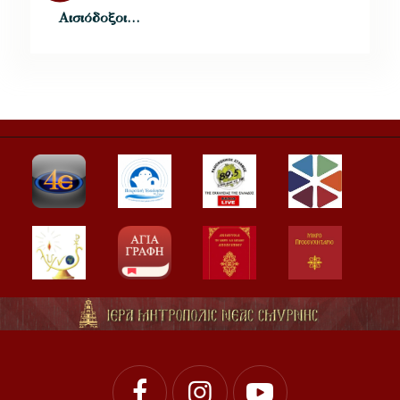
Αισιόδοξοι…