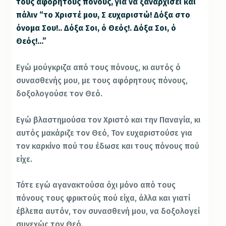
τους αφόρητους πόνους, για να ξαναρχίσει και
πάλιν “το Χριστέ μου, Σ ευχαριστώ! Δόξα στο
όνομα Σου!.. Δόξα Σοι, ό Θεός!. Δόξα Σοι, ό
Θεός!…”
Εγώ μούγκριζα από τους πόνους, κι αυτός ό
συνασθενής μου, με τους αφόρητους πόνους,
δοξολογούσε τον Θεό.
Εγώ βλαστημούσα τον Χριστό και την Παναγία, κι
αυτός μακάριζε τον Θεό, Τον ευχαριστούσε για
τον καρκίνο πού του έδωσε και τους πόνους πού
είχε.
Τότε εγώ αγανακτούσα όχι μόνο από τους
πόνους τους φρικτούς πού είχα, άλλα και γιατί
έβλεπα αυτόν, τον συνασθενή μου, να δοξολογεί
συνεχώς τον Θεό.