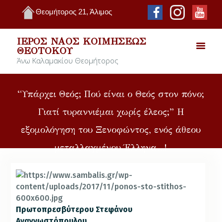
Θεομήτορος 21, Άλιμος
ΙΕΡΌΣ ΝΑΌΣ ΚΟΙΜΉΣΕΩΣ
ΘΕΟΤΌΚΟΥ
Άνω Καλαμακίου Θεομήτορος
“Υπάρχει Θεός; Πού είναι ο Θεός στον πόνο;
Γιατί τυραννιέμαι χωρίς έλεος;” Η
εξομολόγηση του Ξενοφώντος, ενός άθεου
μεταλλαγμένου Έλληνα…!
Πρωτοπρεσβύτερου Στεφάνου
Αναγνωστόπουλου