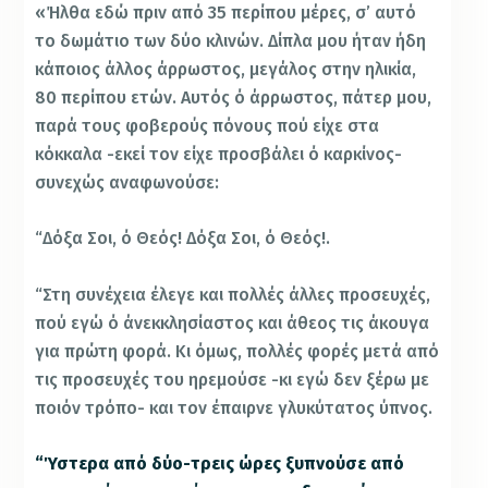
«Ήλθα εδώ πριν από 35 περίπου μέρες, σ’ αυτό
το δωμάτιο των δύο κλινών. Δίπλα μου ήταν ήδη
κάποιος άλλος άρρωστος, μεγάλος στην ηλικία,
80 περίπου ετών. Αυτός ό άρρωστος, πάτερ μου,
παρά τους φοβερούς πόνους πού είχε στα
κόκκαλα -εκεί τον είχε προσβάλει ό καρκίνος-
συνεχώς αναφωνούσε:
“Δόξα Σοι, ό Θεός! Δόξα Σοι, ό Θεός!.
“Στη συνέχεια έλεγε και πολλές άλλες προσευχές,
πού εγώ ό άνεκκλησίαστος και άθεος τις άκουγα
για πρώτη φορά. Κι όμως, πολλές φορές μετά από
τις προσευχές του ηρεμούσε -κι εγώ δεν ξέρω με
ποιόν τρόπο- και τον έπαιρνε γλυκύτατος ύπνος.
“Ύστερα από δύο-τρεις ώρες ξυπνούσε από