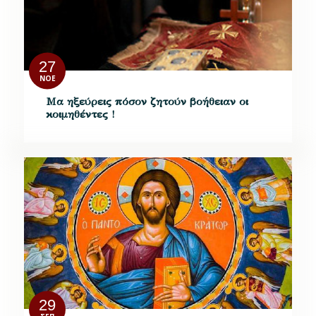
27
ΝΟΈ
Μα ηξεύρεις πόσον ζητούν βοήθειαν οι
κοιμηθέντες !
29