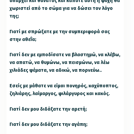
υπάρχει και θάνατος και κάποτε αυτή ή ψυχή θα
χωριστεί από το σώμα για να δώσει τον λόγο
της;
Γιατί με σπρώξατε με την συμπεριφορά σας
στην αθεΐα;
Γιατί δεν με εμποδίσατε να βλαστημώ, να κλέβω,
να απατώ, να θυμώνω, να πεισμώνω, να λέω
χιλιάδες ψέματα, να αδικώ, να πορνεύω..
Εσείς με μάθατε να είμαι πονηρός, καχύποπτος,
ζηλιάρης, λαίμαργος, φιλάργυρος και κακός.
Γιατί δεν μου διδάξατε την αρετή;
Γιατί δεν μου διδάξατε την αγάπη;