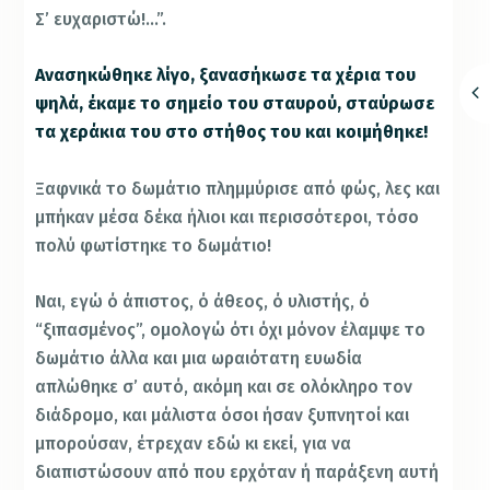
Σ’ ευχαριστώ!…”.
Ανασηκώθηκε λίγο, ξανασήκωσε τα χέρια του
ψηλά, έκαμε το σημείο του σταυρού, σταύρωσε
τα χεράκια του στο στήθος του και κοιμήθηκε!
Ξαφνικά το δωμάτιο πλημμύρισε από φώς, λες και
μπήκαν μέσα δέκα ήλιοι και περισσότεροι, τόσο
πολύ φωτίστηκε το δωμάτιο!
Ναι, εγώ ό άπιστος, ό άθεος, ό υλιστής, ό
“ξιπασμένος”, ομολογώ ότι όχι μόνον έλαμψε το
δωμάτιο άλλα και μια ωραιότατη ευωδία
απλώθηκε σ’ αυτό, ακόμη και σε ολόκληρο τον
διάδρομο, και μάλιστα όσοι ήσαν ξυπνητοί και
μπορούσαν, έτρεχαν εδώ κι εκεί, για να
διαπιστώσουν από που ερχόταν ή παράξενη αυτή