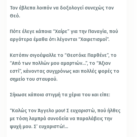
Τον έβλεπα λοιπόν να δοξολογεί συνεχώς τον
Θεό.
Πότε έλεγε κάποια “Χαίρε” για την Παναγία, πού
αργότερα έμαθα ότι λέγονται “Χαιρετισμοί”.
Κατόπιν σιγοέψαλλε το “Θεοτόκε Παρθένε”, το
“Από των πολλών μου αμαρτιών…”, το “Άξιον
εστί”, κάνοντας συγχρόνως και πολλές φορές το
σημείο του σταυρού.
Σήκωσε κάποια στιγμή τα χέρια του και είπε:
“Καλώς τον Άγγελο μου! Σ ευχαριστώ, πού ήλθες
με τόση λαμπρά συνοδεία να παραλάβεις την
ψυχή μου. Σ’ ευχαριστώ!…