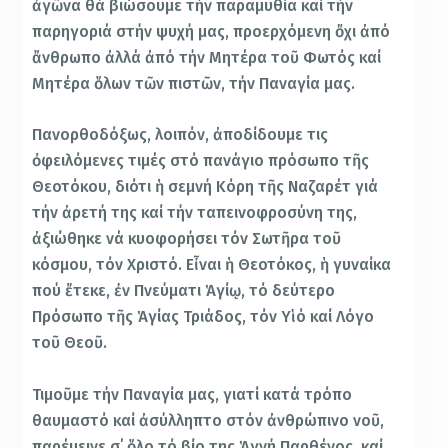
ἀγῶνα θά βιώσουμε τήν παραμυθία καί τήν
παρηγοριά στήν ψυχή μας, προερχόμενη ὄχι ἀπό
ἄνθρωπο ἀλλά ἀπό τήν Μητέρα τοῦ Φωτός καί
Μητέρα ὅλων τῶν πιστῶν, τήν Παναγία μας.
Πανορθοδόξως, λοιπόν, ἀποδίδουμε τις
ὀφειλόμενες τιμές στό πανάγιο πρόσωπο τῆς
Θεοτόκου, διότι ἡ σεμνή Κόρη τῆς Ναζαρέτ γιά
τήν ἀρετή της καί τήν ταπεινοφροσύνη της,
ἀξιώθηκε νά κυοφορήσει τόν Σωτῆρα τοῦ
κόσμου, τόν Χριστό. Εἶναι ἡ Θεοτόκος, ἡ γυναίκα
πού ἔτεκε, ἐν Πνεύματι Ἁγίῳ, τό δεύτερο
Πρόσωπο τῆς Ἁγίας Τριάδος, τόν Υἱό καί Λόγο
τοῦ Θεοῦ.
Τιμοῦμε τήν Παναγία μας, γιατί κατά τρόπο
θαυμαστό καί ἀσύλληπτο στόν ἀνθρώπινο νοῦ,
παρέμεινε σ΄ ὅλο τό βίο της Ἁγνή Παρθένος, καί