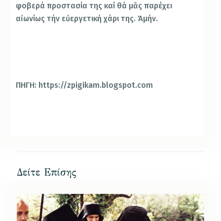
φοβερά προστασία της καί θά μᾶς παρέχει
αἰωνίως τήν εὐεργετική χάρι της. Ἀμήν.
ΠΗΓΗ: https://zpigikam.blogspot.com
Δείτε Επίσης