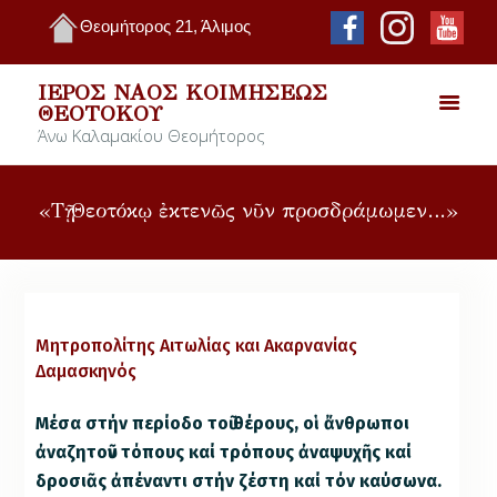
Θεομήτορος 21, Άλιμος
ΙΕΡΌΣ ΝΑΌΣ ΚΟΙΜΉΣΕΩΣ
ΘΕΟΤΌΚΟΥ
Άνω Καλαμακίου Θεομήτορος
«Τῇ Θεοτόκῳ ἐκτενῶς νῦν προσδράμωμεν…»
Μητροπολίτης Αιτωλίας και Ακαρνανίας
Δαμασκηνός
Μέσα στήν περίοδο τοῦ θέρους, οἱ ἄνθρωποι
ἀναζητοῦν τόπους καί τρόπους ἀναψυχῆς καί
δροσιᾶς ἀπέναντι στήν ζέστη καί τόν καύσωνα.