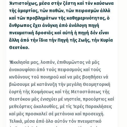
Ἀντιστοίχως, μέσα στήν ζέστη καί τόν καύσωνα
τῆς ἁμαρτίας, τῶν παθῶν, τῶν πειρασμῶν ἀλλά
καί τῶν προβλημάτων τῆς καθημερινότητας, ὁ
ἄνθρωπος ἔχει ἀνάγκη ἀπό ἀνάλογη πηγή
πνευματική δροσιᾶς καί αὐτή ἡ πηγή δέν εἶναι
ἄλλη ἀπό τήν ἴδια τήν Πηγή τῆς Ζωῆς, τήν Κυρία
Θεοτόκο.
Ἡ Ἐκκλησία μας, λοιπόν, ἐπιθυμῶντας νά μᾶς
ἀνακουφίσει ἀπό τούς πειρασμούς καί τούς
κινδύνους τοῦ πονηροῦ καί να μᾶς βοηθήσει νά
βιώσουμε μέ κατάνυξη τήν μεγάλη Θεομητορική
ἑορτή τῆς Κοιμήσεως καί τῆς Μεταστάσεως τῆς
Θεοτόκου μᾶς ἐνισχύει μέ νηστεία, προεόρτιες καί
μεθεόρτιες ἀκολουθίες, μέ τίς Ἱερές Παρακλήσεις
καί μᾶς προσκαλεῖ σέ μετάνοια καί προσευχή.
Τελικά, μέσα ἀπό ὁλο αὐτόν τόν πνευματικό