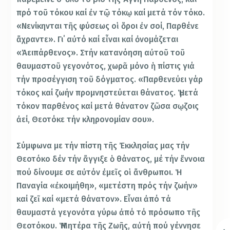
πρό τοῦ τόκου καί ἐν τῷ τόκῳ καί μετά τόν τόκο.
«Νενίκηνται τῆς φύσεως οἱ ὅροι ἐν σοί, Παρθένε
ἄχραντε». Γι΄ αὐτό καί εἶναι καί ὀνομάζεται
«Ἀειπάρθενος». Στήν κατανόηση αὐτοῦ τοῦ
θαυμαστοῦ γεγονότος, χωρᾶ μόνο ἡ πίστις γιά
τήν προσέγγιση τοῦ δόγματος. «Παρθενεύει γάρ
τόκος καί ζωήν προμνηστεύεται θάνατος. Ἡ μετά
τόκον παρθένος καί μετά θάνατον ζῶσα σῳζοις
ἀεί, Θεοτόκε τήν κληρονομίαν σου».
Σύμφωνα με τήν πίστη τῆς Ἐκκλησίας μας τήν
Θεοτόκο δέν τήν ἄγγιξε ὁ θάνατος, μέ τήν ἔννοια
πού δίνουμε σε αὐτόν ἐμεῖς οἱ ἄνθρωποι. Ἡ
Παναγία «ἐκοιμήθη», «μετέστη πρός τήν ζωήν»
καί ζεῖ καί «μετά θάνατον». Εἶναι ἀπό τά
θαυμαστά γεγονότα γύρω ἀπό τό πρόσωπο τῆς
Θεοτόκου. Ἡ Μητέρα τῆς Ζωῆς, αὐτή πού γέννησε