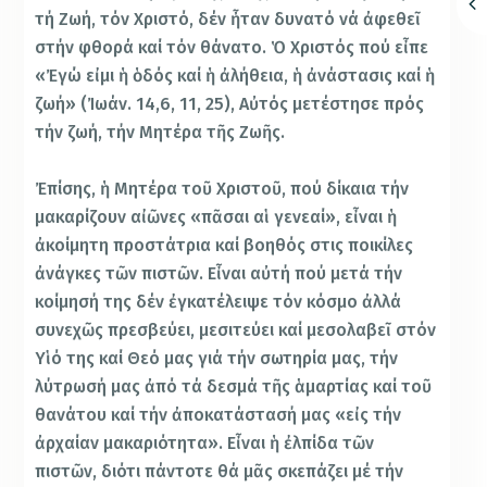
τή Ζωή, τόν Χριστό, δέν ἦταν δυνατό νά ἀφεθεῖ
στήν φθορά καί τόν θάνατο. Ὁ Χριστός πού εἶπε
«Ἐγώ εἰμι ἡ ὁδός καί ἡ ἀλήθεια, ἡ ἀνάστασις καί ἡ
ζωή» (Ἰωάν. 14,6, 11, 25), Αὐτός μετέστησε πρός
τήν ζωή, τήν Μητέρα τῆς Ζωῆς.
Ἐπίσης, ἡ Μητέρα τοῦ Χριστοῦ, πού δίκαια τήν
μακαρίζουν αἰῶνες «πᾶσαι αἱ γενεαί», εἶναι ἡ
ἀκοίμητη προστάτρια καί βοηθός στις ποικίλες
ἀνάγκες τῶν πιστῶν. Εἶναι αὐτή πού μετά τήν
κοίμησή της δέν ἐγκατέλειψε τόν κόσμο ἀλλά
συνεχῶς πρεσβεύει, μεσιτεύει καί μεσολαβεῖ στόν
Υἱό της καί Θεό μας γιά τήν σωτηρία μας, τήν
λύτρωσή μας ἀπό τά δεσμά τῆς ἁμαρτίας καί τοῦ
θανάτου καί τήν ἀποκατάστασή μας «εἰς τήν
ἀρχαίαν μακαριότητα». Εἶναι ἡ ἐλπίδα τῶν
πιστῶν, διότι πάντοτε θά μᾶς σκεπάζει μέ τήν