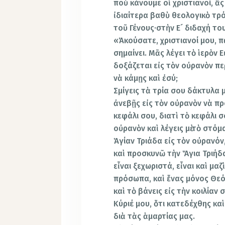
ποὺ κάνουμε οἱ χριστιανοί, ἂς
ἰδιαίτερα βαθὺ θεολογικὸ τρό
τοῦ Γένους·στὴν Ε´ διδαχή του
«Ἀκούσατε, χριστιανοί μου, πῶ
σημαίνει. Μᾶς λέγει τὸ ἱερὸν 
δοξάζεται εἰς τὸν οὐρανὸν πε
νὰ κάμῃς καὶ ἐσύ;
Σμίγεις τὰ τρία σου δάκτυλα μ
ἀνεβῇς εἰς τὸν οὐρανὸν νὰ πρ
κεφάλι σου, διατὶ τὸ κεφάλι 
οὐρανὸν καὶ λέγεις μὲ τὸ στό
Ἁγίαν Τριάδα εἰς τὸν οὐρανόν
καὶ προσκυνῶ τὴν Ἅγια Τριήδα
εἶναι ξεχωριστά, εἶναι καὶ μαζὶ
πρόσωπα, καὶ ἕνας μόνος Θεός
καὶ τὸ βάνεις εἰς τὴν κοιλίαν 
Κύριέ μου, ὅτι κατεδέχθης κα
διὰ τὰς ἁμαρτίας μας.