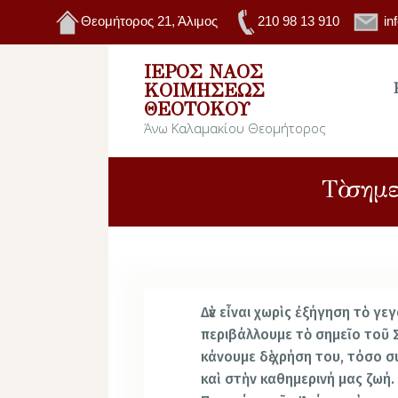
Θεομήτορος 21, Άλιμος
210 98 13 910
in
ΙΕΡΌΣ ΝΑΌΣ
ΚΟΙΜΉΣΕΩΣ
ΘΕΟΤΌΚΟΥ
Άνω Καλαμακίου Θεομήτορος
Τὸ σημ
Δὲν εἶναι χωρὶς ἐξήγηση τὸ γεγ
περιβάλλουμε τὸ σημεῖο τοῦ Σ
κάνουμε δὲ χρήση του, τόσο 
καὶ στὴν καθημερινή μας ζωή