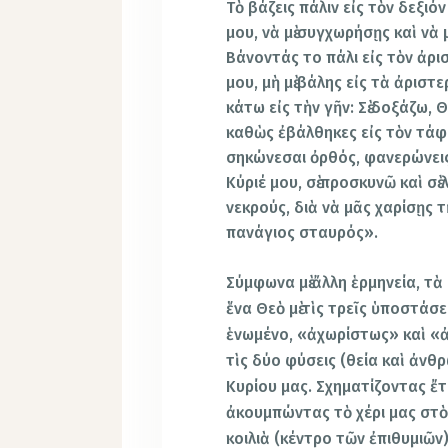
Τὸ βάζεις πάλιν εἰς τὸν δεξιό
μου, νὰ μὲ συγχωρήσῃς καὶ νὰ μ
Βάνοντάς το πάλι εἰς τὸν ἀρισ
μου, μὴ μὲ βάλης εἰς τὰ ἀρισ
κάτω εἰς τὴν γῆν: Σὲ δοξάζω, Θ
καθὼς ἐβάλθηκες εἰς τὸν τάφο
σηκώνεσαι ὀρθός, φανερώνεις 
Κύριέ μου, σὲ προσκυνῶ καὶ σ
νεκρούς, διὰ νὰ μᾶς χαρίσῃς τ
πανάγιος σταυρός».
Σύμφωνα μὲ ἄλλη ἑρμηνεία, τὰ
ἕνα Θεὸ μὲ τὶς τρεῖς ὑποστάσ
ἑνωμένο, «ἀχωρίστως» καὶ «ἀ
τὶς δύο φύσεις (θεία καὶ ἀνθρ
Κυρίου μας. Σχηματίζοντας ἔτ
ἀκουμπώντας τὸ χέρι μας στὸ
κοιλιὰ (κέντρο τῶν ἐπιθυμιῶν