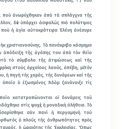
λόγου (τοῦ Βασιλείου Μουστάκη, †) ποὺ
 ποὺ ἀνωρύχθηκαν ἀπὸ τὰ σπλάγχνα τῆς
λλον, δὲν ὑπάρχει ἀσφαλῶς πιὸ πολύτιμος
 ποὺ ἡ ἁγία αὐτοκράτειρα Ἑλένη ἀνέσυρε
τὴκ χριστιανοσύνης. Τὸ πανάκριβο κόσμημα
ν ἀπόδειξη τῆς ἀγάπης του ἀπὸ τὸν θεῖο
ὐτὸ τὸ σύμβολο τῆς ἀτιμώσεως καὶ τῆς
ρίκη στοὺς ἀρχαίους λαούς, ἀπέβη, μὲ τὸν
, ἡ πηγὴ τῆς χαρᾶς, τῆς δυνάμεων καὶ τῆς
τὸ ὁποῖο ὁ ἐξωσμένος Ἀδὰμ ξανάνοιξε τὶς
ὁποῖο κατατροπώνονται οἱ δυνάμεις τοῦ
ιδάχθηκε στὶς ψυχὲς ἡ μοναδικὴ ἀλήθεια. Τὸ
ἰσαρίσθηκε σὰν πανὶ ἡ περγαμηνὴ τοῦ
ατορθωτὸς ὁ πλοῦς τῆς ἀνθρωπότητος πρὸς
Σταυρός, ἡ ὡραιότης τῆς Ἐκκλησίας, Ὅπως