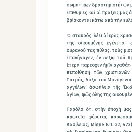
σωματικῶν δραστηριοτήτων μα
ἐπιθυμίες καὶ οἱ πράξεις μας
βρίσκονται κάτω ἀπὸ τὴν εὐλ
Ὁ σταυρός, λέει ὁ ἱερὸς Χρυ
τῆς οἰκουμένης ἐγένετο, 
οὐρανοῦ τὰς πύλας, τοὺς μισ
ἐπανήγαγεν, ἐν δεξιᾷ τοῦ θ
ἕτερα παρέσχεν ἡμῖν ἀγαθά» (
πεποίθηση τῶν χριστιανῶν
Πατρός, δόξα τοῦ Μονογενοῦ
ἀγγέλων, ἀσφάλεια τῆς Ἐκκ
ἁγίων, φῶς ὅλης της οἰκουμέν
Παρόλο ὅτι στὴν ἐποχή μας
πρωτεῖα φέρεται, παρωσα
Βασίλειος, Migne Ε.Π. 32, 4