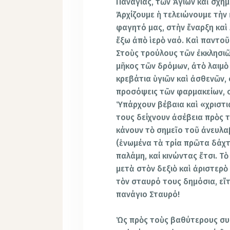
Παναγίας, τῶν Ἁγίων καὶ σχη
Ἀρχίζουμε ἡ τελειώνουμε τὴν 
φαγητό μας, στὴν ἔναρξη καὶ
ἔξω ἀπὸ ἱερὸ ναό.
Καὶ παντοῦ
Στοὺς τρούλους τῶν ἐκκλησιῶν
μῆκος τῶν δρόμων, ἀτὸ λαιμὸ 
κρεβάτια ὑγιῶν καὶ ἀσθενῶν, 
προσόψεις τῶν φαρμακείων, σ
Ὑπάρχουν βέβαια καὶ «χριστια
τους δείχνουν ἀσέβεια πρὸς τ
κάνουν τὸ σημεῖο τοῦ ἀνευλα
(ἑνωμένα τὰ τρία πρῶτα δάχτ
παλάμη, καί κινώντας ἔτσι. Τὸ
μετὰ στὸν δεξιὸ καὶ ἀριστερὸ 
τὸν σταυρό τους δημόσια, εἴτ
πανάγιο Σταυρό!
Ὡς πρὸς τοὺς βαθύτερους συ