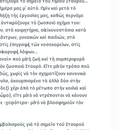
ματίζουμε τὸ σημεῖο τοῦ τιμίου Σταυροῦ…
ἡμέρα μας μ᾿ αὐτό. Πρὶν καὶ μετὰ τὸ
 λήξη τῆς ἐργασίας μας, καθὼς περνᾶμε
 ἀντικρύζουμε τὸ ζωοποιὸ σχῆμα του:
, στὰ κοιμητήρια, σὲ εἰκονοστάσια κατὰ
ἄντρων, γυναικῶν καὶ παιδιῶν, στὰ
στὶς ἐπιγραφὲς τῶν νοσοκομείων, στὶς
ὲ κορυφὲς λόφων…
νοὶ» ποὺ μὲ τὴ ζωὴ καὶ τὴ συμπεριφορά
ὸν ζωοποιὸ Σταυρό. Εἴτε μὲ τὸν τρόπο ποὺ
βῶς, χωρὶς νὰ τὸν σχηματίζουν κανονικὰ
υλα, ἀκουμπισμένα τὰ ἀλλὰ δύο στὴν
 δεξὶ χέρι ἀπὸ τὸ μέτωπο στὴν κοιλιὰ καὶ
ὦμο), εἴτε μὲ τὸ νὰ ντρέπονται νὰ κάνουν
ε -χειρότερα- μὲ τὸ νὰ βλασφημοῦν τὸν
μβολισμοὺς γιὰ τὸ σημεῖο τοῦ Σταυροῦ