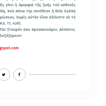
ἂς γίνει ἡ ὀμορφιὰ τῆς ζωῆς τοῦ καθενός
 ὕλη, ποὺ πάνω της συνέθεσε ἡ θεία ἀγάπη
ρώσεως. Χωρὶς αὐτὸν εἶναι ἀδύνατο νὰ τὸ
.Ε. 11, 439).
 «.Τὸν Σταυρόν σου προσκυνοῦμεν, Δέσποτα,
 δοξάζομεν»!
logspot.com