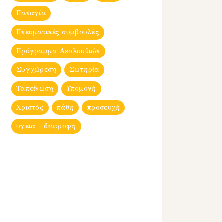
Παναγία
Πνευματικές συμβουλές
Πρόγραμμα Ακολουθιών
Συγχώρεση
Σωτηρία
Ταπείνωση
Υπομονή
Χριστός
πάθη
προσευχή
υγεια - διατροφη