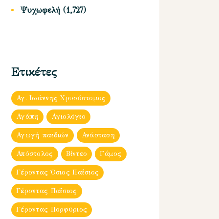
Ψυχωφελή
(1,727)
Ετικέτες
Αγ. Ιωάννης Χρυσόστομος
Αγάπη
Αγιολόγιο
Αγωγή παιδιών
Ανάσταση
Απόστολος
Βίντεο
Γάμος
Γέροντας Όσιος Παΐσιος
Γέροντας Παΐσιος
Γέροντας Πορφύριος