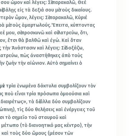
ν σου ὦμον καὶ λέγεις: Σὲ παρακαλῶ, Θεέ
ὲ βάλῃς εἰς τὰ δεξιά σου μὲ τοὺς δικαίους.
τερὸν ὦμον, λέγεις: Σὲ παρακαλῶ, Κύριέ
τερὰ μὲ τοὺς ἁμαρτωλούς.Ἔπειτα, κύπτοντας
εέ μου, σὲ προσκυνῶ καὶ σὲ λατρεύω, ὅτι,
ν, ἔτσι θὰ βαλθῶ καὶ ἐγώ. Καὶ ὅταν
τὴν Ἀνάστασιν καὶ λέγεις: Σὲ δοξάζω,
ὲ λατρεύω, πὼς ἀναστήθηκες ἀπὸ τοὺς
ὴν ζωὴν τὴν αἰώνιον. Αὐτὸ σημαίνει ὁ
 μὲν τρία ἑνωμένα δάκτυλα συμβολίζουν τὸν
εις ποὺ εἶναι τρία πρόσωπα ὁμοούσια καὶ
διαιρέτως», τὰ δὲ ἄλλα δύο συμβολίζουν
ώπινη), τὶς δύο θελήσεις καὶ ἐνέργειες τοῦ
σι τὸ σημεῖο τοῦ σταυροῦ καὶ
 μέτωπο (τὸ διανοητικό μας κέντρο), τὴν
) καὶ τοὺς δύο ὤμους (μέσον τῶν