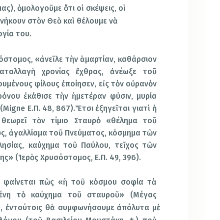
ς), ὁμολογοῦμε ὅτι οἱ σκέψεις, οἱ
 ἀνήκουν στὸν Θεὸ καὶ θέλουμε νὰ
ογία του.
σόστομος, «ἀνεῖλε τὴν ἁμαρτίαν, καθάρσιον
καταλλαγὴ χρονίας ἔχθρας, ἀνέωξε τοῦ
ουμένους φίλους ἐποίησεν, εἰς τὸν οὐρανὸν
ρόνου ἐκάθισε τὴν ἡμετέραν φύσιν, μυρία
Migne Ε.Π. 48, 867).Ἔτσι ἐξηγεῖται γιατὶ ἡ
 θεωρεῖ τὸν τίμιο Σταυρὸ «θέλημα τοῦ
ς, ἀγαλλίαμα τοῦ Πνεύματος, κόσμημα τῶν
λησίας, καύχημα τοῦ Παύλου, τεῖχος τῶν
ης» (Ἱερὸς Χρυσόστομος, Ε.Π. 49, 396).
 φαίνεται πὼς «ἡ τοῦ κόσμου σοφία τὰ
μένη τὸ καύχημα τοῦ σταυροῦ» (Μέγας
73), ἐντούτοις θὰ συμφωνήσουμε ἀπόλυτα μὲ