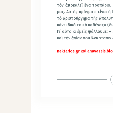
τὸν ἀποκαλεῖ ἕνα τροπάριο, 
μας. Αὐτὸς πράγματι εἶναι ἡ
τὸ ἀριστούργημα τῆς ἀπολυτ
κάνει δικό του ὁ καθένας» (Θ.Η
Γι᾿ αὐτὸ κι ἐμεῖς ψάλλουμε:
καὶ τὴν ἁγίαν σου Ἀνάστασιν
nektarios.gr καί anavaseis.b