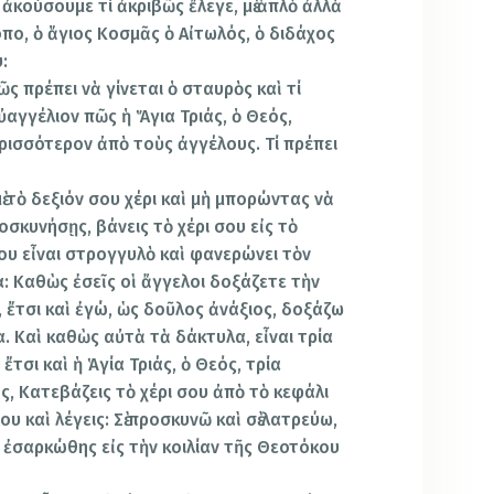
 ἀκούσουμε τί ἀκριβῶς ἔλεγε, μὲ ἁπλὸ ἀλλὰ
πο, ὁ ἅγιος Κοσμᾶς ὁ Αἰτωλός, ὁ διδάχος
:
ς πρέπει νὰ γίνεται ὁ σταυρὸς καὶ τί
Εὐαγγέλιον πῶς ἡ Ἅγια Τριάς, ὁ Θεός,
ρισσότερον ἀπὸ τοὺς ἀγγέλους. Τί πρέπει
ὲ τὸ δεξιόν σου χέρι καὶ μὴ μπορώντας νὰ
οσκυνήσῃς, βάνεις τὸ χέρι σου εἰς τὸ
σου εἶναι στρογγυλὸ καὶ φανερώνει τὸν
μα: Καθὼς ἐσεῖς οἱ ἄγγελοι δοξάζετε τὴν
, ἔτσι καὶ ἐγώ, ὡς δοῦλος ἀνάξιος, δοξάζω
. Καὶ καθὼς αὐτὰ τὰ δάκτυλα, εἶναι τρία
 ἔτσι καὶ ἡ Ἁγία Τριάς, ὁ Θεός, τρία
, Κατεβάζεις τὸ χέρι σου ἀπὸ τὸ κεφάλι
σου καὶ λέγεις: Σὲ προσκυνῶ καὶ σὲ λατρεύω,
ὶ ἐσαρκώθης εἰς τὴν κοιλίαν τῆς Θεοτόκου