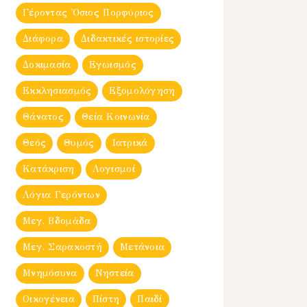
Γέροντας Ὀσιος Πορφύριος
Διάφορα
Διδακτικές ιστορίες
Δοκιμασία
Εγωισμός
Εκκλησιασμός
Εξομολόγηση
Θάνατος
Θεία Κοινωνία
Θεός
Θυμός
Ιατρικά
Κατάκριση
Λογισμοί
Λόγια Γερόντων
Μεγ. Βδομἀδα
Μεγ. Σαρακοστή
Μετάνοια
Μνημόσυνα
Νηστεία
Οικογένεια
Πίστη
Παιδί