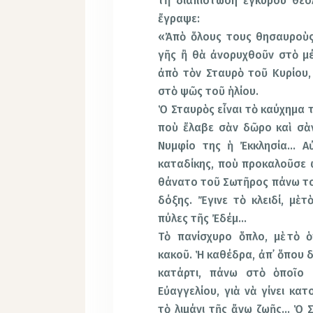
τὴ διαπίστωση ἔγκυρου θεο
ἔγραψε:
«Ἀπὸ ὅλους τους θησαυροὺς
γῆς ἢ θὰ ἀνορυχθοῦν στὸ μέ
ἀπὸ τὸν Σταυρὸ τοῦ Κυρίου,
στὸ ψῶς τοῦ ἡλίου.
Ὁ Σταυρὸς εἶναι τὸ καύχημα 
ποὺ ἔλαβε σὰν δῶρο καὶ σὰ
Νυμφίο της ἡ Ἐκκλησία… Α
καταδίκης, ποὺ προκαλοῦσε φ
θάνατο τοῦ Σωτῆρος πάνω του
δόξης. Ἔγινε τὸ κλειδί, μὲ 
πύλες τῆς Ἐδέμ…
Τὸ πανίσχυρο ὅπλο, μὲ τὸ 
κακοῦ. Ἡ καθέδρα, ἀπ᾿ ὅπου δ
κατάρτι, πάνω στὸ ὁποῖο 
Εὐαγγελίου, γιὰ νὰ γίνει κ
τὸ λιμάνι τῆς ἄνω ζωῆς… Ὁ 