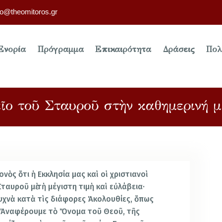
fo@theomitoros.gr
Ενορία
Πρόγραμμα
Επικαιρότητα
Δράσεις
Πολ
εῖο τοῦ Σταυροῦ στὴν καθημερινή 
ονὸς ὅτι ἡ Εκκλησία μας καὶ οἱ χριστιανοὶ
ταυροῦ μὲ τὴ μέγιστη τιμὴ καὶ εὐλάβεια·
συχνὰ κατὰ τὶς διάφορες Ἀκολουθίες, ὅπως
. Ἀναφέρουμε τὸ Ὄνομα τοῦ Θεοῦ, τῆς