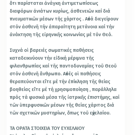
ὅτι παρίσταται ἀνάγκη ἀντιμετωπίσεως
διαφόρων ἀνιάτων κυρίως, ἀσθενειῶν καί διά
πνευματικῶν μέσων τῆς χάριτος . Αὐτά διεγείρουν
στόν ἀσθενῆ τήν ἀπαραίτητη μετάνοια καί τήν
ἀνάκτηση τῆς εἰρηνικῆς κοινωνίας μέ τόν Θεό.
Συχνά οἱ βαρειές σωματικές παθήσεις
καταδεικνύουν τήν εἰδική μέριμνα τῆς
φιλανθρωπίας καί τῆς παντοδυναμίας τοῦ Θεοῦ
στόν ἀσθενῆ ἄνθρωπο. Αὐτές οἱ παθήσεις
θεραπεύονται εἴτε μέ τήν ἐπίκληση τῆς θείας
βοηθείας εἴτε μέ τή χρησιμοποίηση , παράλληλα
πρός τά φυσικά μέσα τῆς ἰατρικῆς ἐπιστήμης, καί
τῶν ὑπερφυσικῶν μέσων τῆς θείας χάριτος διά
τῶν σχετικῶν μυστηρίων, ὅπως τοῦ εὐχελαίου.
ΤΑ ΟΡΑΤΑ ΣΤΟΙΧΕΙΑ ΤΟΥ ΕΥΧΕΛΑΙΟΥ