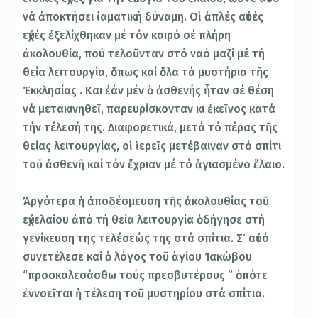
νά ἀποκτήσει ἰαματική δύναμη. Οἱ ἁπλές αὐτές
εὐχές ἐξελίχθηκαν μέ τόν καιρό σέ πλήρη
ἀκολουθία, πού τελοῦνταν στό ναό μαζί μέ τή
θεία λειτουργία, ὅπως καί ὅλα τά μυστήρια τῆς
Ἐκκλησίας . Και ἐάν μέν ὁ ἀσθενής ἦταν σέ θέση
νά μετακινηθεῖ, παρευρίσκονταν κι ἐκεῖνος κατά
τήν τέλεσή της. Διαφορετικά, μετά τό πέρας τῆς
θείας λειτουργίας, οἱ ἱερεῖς μετέβαιναν στό σπίτι
τοῦ ἀσθενῆ καί τόν ἔχριαν μέ τό ἁγιασμένο ἔλαιο.
Ἀργότερα ἡ ἀποδέσμευση τῆς ἀκολουθίας τοῦ
εὐχελαίου ἀπό τή θεία λειτουργία ὁδήγησε στή
γενίκευση της τελέσεώς της στά σπίτια. Σ’ αὐτό
συνετέλεσε καί ὁ λόγος τοῦ ἁγίου Ἰακώβου
“προσκαλεσάσθω τούς πρεσβυτέρους ” ὁπότε
ἐννοεῖται ἡ τέλεση τοῦ μυστηρίου στά σπίτια.