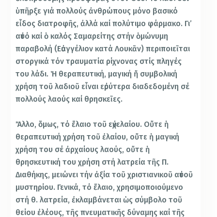
ὑπῆρξε γιά πολλούς ἀνθρώπους μόνο βασικό
εἶδος διατροφῆς, ἀλλά καί πολύτιμο φάρμακο. Γι’
αὐτό καί ὁ καλός Σαμαρείτης στήν ὁμώνυμη
παραβολή (Εὐαγγέλιον κατά Λουκᾶν) περιποιεῖται
στοργικά τόν τραυματία ρίχνονας στίς πληγές
του λάδι. Ἡ θεραπευτική, μαγική ἤ συμβολική
χρήση τοῦ λαδιοῦ εἶναι εὐρύτερα διαδεδομένη σέ
πολλούς λαούς καί θρησκεῖες.
Ἄλλο, ὅμως, τό ἔλαιο τοῦ εὐχελαίου. Οὔτε ἡ
θεραπευτική χρήση τοῦ ἐλαίου, οὔτε ἡ μαγική
χρήση του σέ ἀρχαίους λαούς, οὔτε ἡ
θρησκευτική του χρήση στή λατρεία τῆς Π.
Διαθήκης, μειώνει τήν ἀξία τοῦ χριστιανικοῦ αὐτοῦ
μυστηρίου. Γενικά, τό ἔλαιο, χρησιμοποιούμενο
στή θ. λατρεία, ἐκλαμβάνεται ὡς σύμβολο τοῦ
θείου ἐλέους, τῆς πνευματικῆς δύναμης καί τῆς