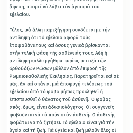
ἄφεση, μπορεῖ νά λάβει τόν ἁγιασμό τοῦ
εὐχελαίου.
Τέλος, μιά ἄλλη παρεξήγηση συνδέεται μέ τήν
ἀντίληψη ὅτι τό εὐχέλαιο ἀφορᾶ τούς
ἑτοιμοθάνατους καί ὅσους γενικά βρίσκονται
στήν τελική φάση τῆς ἀσθένειάς τους. Αὐτή ἡ
ἀντίληψη καλλιεργήθηκε κυρίως μεταξύ τῶν
ὀρθοδόξων Ρώσων μᾶλλον ἀπό ἐπιρροή τῆς
Ρωμαιοκαθολικῆς Ἐκκλησίας. Παρατηρεῖται καί σέ
μᾶς, ἄν καί σπάνια, μιά ἀποφυγή τελέσεως τοῦ
εὐχελαίου ἀπό τό φόβο μήπως προκληθεῖ ἤ
ἐπισπευσθεῖ ὁ θάνατος τοῦ ἀσθενῆ. Ὁ φόβος
αὐτός, ὅμως, εἶναι ἀδικαιολόγητος. Οἱ συγγενεῖς
φοβοῦνται νά τό ποῦν στόν ἀσθενῆ. Ὁ ἀσθενής
φοβᾶται να τό ζητήσει. Τό εὐχέλαιο εἶναι γιά τήν
ὑγεία καί τή ζωή. Γιά ὑγεία καί ζωή μιλοῦν ὅλες οἱ