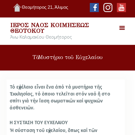
Θεομήτορος 21, Άλιμος
ΙΕΡΌΣ ΝΑΌΣ ΚΟΙΜΉΣΕΩΣ
ΘΕΟΤΌΚΟΥ
Άνω Καλαμακίου Θεομήτορος
Τὸ Μυστήριο τοῦ Εὐχελαίου
Τό εὐχέλαιο εἶναι ἕνα ἀπό τά μυστήρια τῆς
Ἐκκλησίας, τό ὁποιο τελεῖται στόν ναό ἤ στο
σπίτι γιά τήν ἴαση σωματικῶν καί ψυχικῶν
ἀσθενειῶν.
Η ΣΥΣΤΑΣΗ ΤΟΥ ΕΥΧΕΛΑΙΟΥ
Ἡ σύσταση τοῦ εὐχελαίου, ὅπως καί τῶν