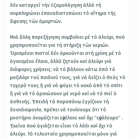
δέν καταργεῖ τήν ἐξομολόγηση ἀλλά τή
συμπληρώνει ἐπαναδιατυπώνει τό αἴτημα τῆς
ἄφεσης τῶν ἁμαρτιῶν.
Μιά ἄλλη παρεξήγηση συμβαίνει μέ τό ἀλεύρι, πού
χρησιμοποιεῖται για τή στήριξη τῶν κεριῶν.
Ὁρισμένοι πιστοί δέν ἀρκοῦνται στή χρίση μέ τό
ἁγιασμένο ἔλαιο, ἀλλά ζητοῦν καί ἀλεύρι γιά
διάφορες χρήσεις: νά τό βάλουν κάτω ἀπό τό
μαξιλάρι τοῦ παιδιοῦ τους, γιά νά δείξει ὁ Θεός τό
τυχερό τους ἤ γιά νά φύγει τό κακό ἀπό τό σπίτι
ἤ γιά νά τό ἀραιώσουν μέ νερό καί νά τό πιεῖ ὁ
ἀσθενής. Ἐπειδή τά παραπάνω ἐγγίζουν τή
δεισιδαιμονία, πρέπει νά τονίσουμε ὅτι τό
μυστήριο ὀνομάζεται εὐχέλαιο καί ὄχι “εὐχάλευρο” .
Ἐκεῖνο πού ἁγιάζεται εἶναι τό λάδι καί ὄχι τό
ἀλεύρι. Τό τελευταῖο χρησιμοποιεῖται μόνο γιά