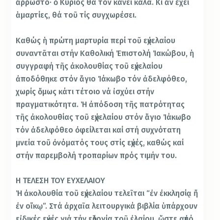
ἄρρωστο· ὁ Κύριος θά τόν κάνει καλά. Κι ἄν ἔχει
ἁμαρτίες, θά τοῦ τίς συγχωρέσει.
Καθώς ἡ πρώτη μαρτυρία περί τοῦ εὐχελαίου
συναντᾶται στήν Καθολική Ἐπιστολή Ἰακώβου, ἡ
συγγραφή τῆς ἀκολουθίας τοῦ εὐχελαίου
ἀποδόθηκε στόν ἅγιο Ἰάκωβο τόν ἀδελφόθεο,
χωρίς ὄμως κάτι τέτοιο νά ἰσχύει στήν
πραγματικότητα. Ἡ ἀπόδοση τῆς πατρότητας
τῆς ἀκολουθίας τοῦ εὐχελαίου στόν ἅγιο Ἰάκωβο
τόν ἀδελφόθεο ὀφείλεται καί στή συχνότατη
μνεία τοῦ ὀνόματός τους στίς εὐχές, καθώς καί
στήν παρεμβολή τροπαρίων πρός τιμήν του.
Η ΤΕΛΕΣΗ ΤΟΥ ΕΥΧΕΛΑΙΟΥ
Ἡ ἀκολουθία τοῦ εὐχελαίου τελεῖται “ἐν ἐκκλησίᾳ ἤ
ἐν οἴκῳ”. Στά ἀρχαῖα λειτουργικά βιβλία ὑπάρχουν
εἰδικές εὐχές γιά τήν εὐλογία τοῦ ἐλαίου, ὥστε αὐτό