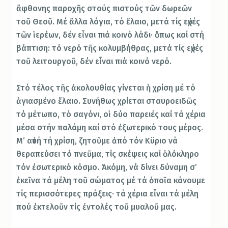
ἄφθονης παροχῆς στούς πιστούς τῶν δωρεῶν
τοῦ Θεοῦ. Μέ ἄλλα λόγια, τό ἔλαιο, μετά τίς εὐχές
τῶν ἱερέων, δέν εἶναι πιά κοινό λάδι· ὅπως καί στή
βάπτιση: τό νερό τῆς κολυμβήθρας, μετά τίς εὐχές
τοῦ λειτουργοῦ, δέν εἶναι πιά κοινό νερό.
Στό τέλος τῆς ἀκολουθίας γίνεται ἡ χρίση μέ τό
ἁγιασμένο ἔλαιο. Συνήθως χρίεται σταυροειδῶς
τό μέτωπο, τό σαγόνι, οἱ δύο παρειές καί τά χέρια
μέσα στήν παλάμη καί στό ἐξωτερικό τους μέρος.
Μ’ αὐτή τή χρίση, ζητοῦμε ἀπό τόν Κϋριο νά
θεραπεύσει τό πνεῦμα, τίς σκέψεις καί ὁλόκληρο
τόν ἐσωτερικό κόσμο. Ἀκόμη, νά δίνει δύναμη σ’
ἐκεῖνα τά μέλη τοῦ σώματος μέ τά ὁποῖα κάνουμε
τίς περισσότερες πράξεις· τά χέρια εἶναι τά μέλη
πού ἐκτελοῦν τίς ἐντολές τοῦ μυαλοῦ μας.