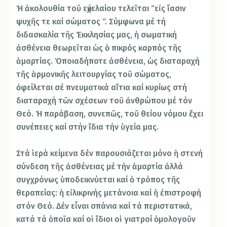
Ἡ ἀκολουθία τοῦ εὐχελαίου τελεῖται “εἰς ἴασιν
ψυχῆς τε καί σώματος “. Σύμφωνα μέ τή
διδασκαλία τῆς Ἐκκλησίας μας, ἡ σωματική
ἀσθένεια θεωρεῖται ὡς ὁ πικρός καρπός τῆς
ἁμαρτίας. Ὁποιαδήποτε ἀσθένεια, ὡς διαταραχή
τῆς ἁρμονικῆς λειτουργίας τοῦ σώματος,
ὀφείλεται σέ πνευματικά αἴτια καί κυρίως στή
διαταραχή τῶν σχέσεων τοῦ ἀνθρώπου μέ τόν
Θεό. Ἡ παράβαση, συνεπῶς, τοῦ θείου νόμου ἔχει
συνέπειες καί στήν ἴδια τήν ὑγεία μας.
Στά ἱερά κείμενα δέν παρουσιάζεται μόνο ἡ στενή
σύνδεση τῆς ἀσθένειας μέ τήν ἁμαρτία ἀλλά
συγχρόνως ὑποδεικνύεται καί ὁ τρόπος τῆς
θεραπείας: ἡ εἰλικρινής μετάνοια καί ἡ ἐπιστροφή
στόν Θεό. Δέν εἶναι σπάνια καί τά περιστατικά,
κατά τά ὁποῖα καί οἱ ἴδιοι οἱ γιατροί ὁμολογοῦν