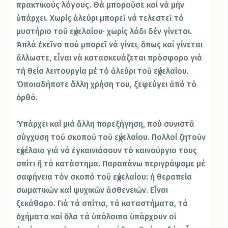
πρακτικούς λόγους. Θά μποροῦσε καί νά μήν
ὑπάρχει. Χωρίς ἀλεύρι μπορεῖ νά τελεστεῖ τό
μυστήριο τοῦ εὐχελαίου· χωρίς λάδι δέν γίνεται.
Ἁπλά ἐκεῖνο πού μπορεῖ νά γίνει, ὅπως καί γίνεται
ἄλλωστε, εἶναι νά κατασκευάζεται πρόσφορο γιά
τή θεία λειτουργία μέ τό ἀλεύρι τοῦ εὐχελαίου.
Ὁποιαδήποτε ἄλλη χρήση του, ξεφεύγει ἀπό τό
ὀρθό.
Ὑπάρχει καί μιά ἄλλη παρεξήγηση, πού συνιστᾶ
σύγχυση τοῦ σκοποῦ τοῦ εὐχελαίου. Πολλοί ζητοῦν
εὐχέλαιο γιά νά ἐγκαινιάσουν τό καινούργιο τους
σπίτι ἤ τό κατάστημα. Παραπάνω περιγράψαμε μέ
σαφήνεια τόν σκοπό τοῦ εὐχελαίου: ἡ θεραπεία
σωματικῶν καί ψυχικῶν ἀσθενειῶν. Εἶναι
ξεκάθαρο. Γιά τά σπίτια, τά καταστήματα, τά
ὀχήματα καί ὅλα τά ὑπόλοιπα ὑπάρχουν οἱ