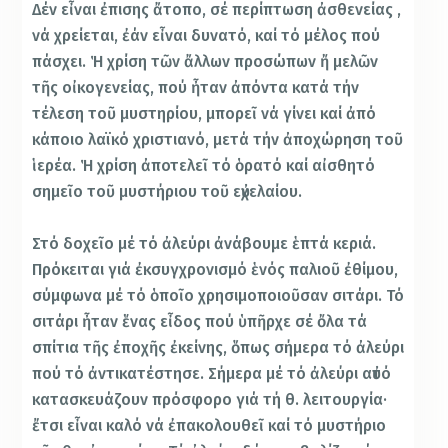
Δέν εἶναι ἐπισης ἄτοπο, σέ περίπτωση ἀσθενείας ,
νά χρείεται, ἐάν εἶναι δυνατό, καί τό μέλος πού
πάσχει. Ἡ χρίση τῶν ἄλλων προσώπων ἤ μελῶν
τῆς οἰκογενείας, πού ἦταν ἀπόντα κατά τήν
τέλεση τοῦ μυστηρίου, μπορεῖ νά γίνει καί ἀπό
κάποιο λαϊκό χριστιανό, μετά τήν ἀποχώρηση τοῦ
ἱερέα. Ἡ χρίση ἀποτελεῖ τό ὁρατό καί αἰσθητό
σημεῖο τοῦ μυστήριου τοῦ εὐχελαίου.
Στό δοχεῖο μέ τό ἀλεύρι ἀνάβουμε ἑπτά κεριά.
Πρόκειται γιά ἐκσυγχρονισμό ἑνός παλιοῦ ἐθίμου,
σύμφωνα μέ τό ὁποῖο χρησιμοποιοῦσαν σιτάρι. Τό
σιτάρι ἦταν ἕνας εἶδος πού ὑπῆρχε σέ ὄλα τά
σπίτια τῆς ἐποχῆς ἐκείνης, ὅπως σήμερα τό ἀλεύρι
πού τό ἀντικατέστησε. Σήμερα μέ τό ἀλεύρι αὐτό
κατασκευάζουν πρόσφορο γιά τή θ. λειτουργία·
ἔτσι εἶναι καλό νά ἐπακολουθεῖ καί τό μυστήριο