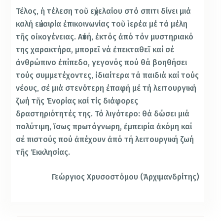
Τέλος, ἡ τέλεση τοῦ εὐχελαίου στό σπιτι δίνει μιά
καλή εὐκαιρία ἐπικοινωνίας τοῦ ἱερέα μέ τά μέλη
τῆς οἰκογένειας. Αὐτή, ἐκτός ἀπό τόν μυστηριακό
της χαρακτήρα, μπορεῖ νά ἐπεκταθεῖ καί σέ
ἀνθρώπινο ἐπίπεδο, γεγονός πού θά βοηθήσει
τούς συμμετέχοντες, ἰδιαίτερα τά παιδιά καί τούς
νέους, σέ μιά στενότερη ἐπαφή μέ τή λειτουργική
ζωή τῆς Ἐνορίας καί τίς διάφορες
δραστηριότητές της. Τό λιγότερο: θά δώσει μιά
πολύτιμη, ἴσως πρωτόγνωρη, ἐμπειρία ἀκόμη καί
σέ πιστούς πού ἀπέχουν ἀπό τή λειτουργική ζωή
τῆς Ἐκκλησίας.
Γεώργιος Χρυσοστόμου (Ἀρχιμανδρίτης)