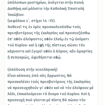
ὑπόλοιπων μυστηρίων, ἀνάγεται στήν Καινή
Διαθήκη καί μάλιστα τήν Καθολική Ἐπιστολή
Ἰακώβου:
(κεφάλαιο ε´, στίχοι 14 -15).
Ἀσθενεῖ τις ἐν ὑμῖν; προσκαλεσάσθω τούς
πρεσβυτέρους τῆς ἐκκλησίας καί προσευξάσθω
ἐπ’ αὐτόν ἀλείψαντες αὐτόν ἐλαίῳ ἐν τῷ ὀνόματι
τοῦ Κυρίου· καί ἡ εὐχή τῆς πίστεως σώσει τόν
κάμνοντα καί ἐγερεῖ αὐτόν ὁ Κύριος· κἄν ἁμαρτίας
ἤ πεποιηκώς, ἀφεθήσεται αὐτῷ.
(ἀπόδοση στήν νεοελληνική)
Εἶναι κάποιος ἀπό σᾶς ἄρρωστος; Νά
προσκαλέσει τούς πρεσβυτέρους τῆς ἐκκλησίας
νά προσευχηθοῦν γι’ αὐτόν καί νά τόν ἀλείψουν μέ
λάδι, ἐπικαλούμενοι τό ὄνομα τοῦ Κυρίου. Καί ἡ
προσευχή πού γίνεται μέ πίστη θά σώσει τόν