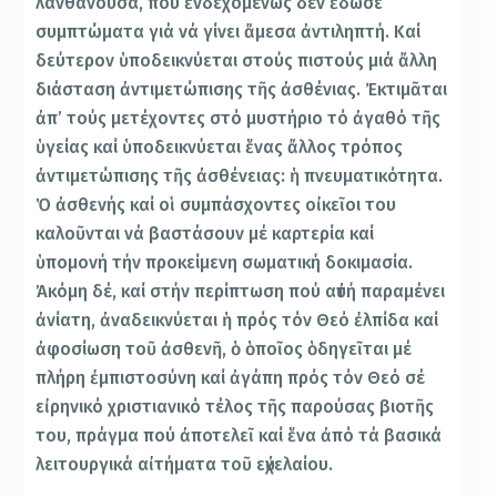
λανθάνουσα, πού ἐνδεχομένως δέν ἔδωσε
συμπτώματα γιά νά γίνει ἄμεσα ἀντιληπτή. Καί
δεύτερον ὑποδεικνύεται στούς πιστούς μιά ἄλλη
διάσταση ἀντιμετώπισης τῆς ἀσθένιας. Ἐκτιμᾶται
ἀπ’ τούς μετέχοντες στό μυστήριο τό ἀγαθό τῆς
ὑγείας καί ὑποδεικνύεται ἕνας ἄλλος τρόπος
ἀντιμετώπισης τῆς ἀσθένειας: ἡ πνευματικότητα.
Ὁ ἀσθενής καί οἱ συμπάσχοντες οἰκεῖοι του
καλοῦνται νά βαστάσουν μέ καρτερία καί
ὑπομονή τήν προκείμενη σωματική δοκιμασία.
Ἀκόμη δέ, καί στήν περίπτωση πού αὐτή παραμένει
ἀνίατη, ἀναδεικνύεται ἡ πρός τόν Θεό ἐλπίδα καί
ἀφοσίωση τοῦ ἀσθενῆ, ὁ ὁποῖος ὁδηγεῖται μέ
πλήρη ἐμπιστοσύνη καί ἀγάπη πρός τόν Θεό σέ
εἰρηνικό χριστιανικό τέλος τῆς παρούσας βιοτῆς
του, πράγμα πού ἀποτελεῖ καί ἕνα ἀπό τά βασικά
λειτουργικά αἰτήματα τοῦ εὐχελαίου.