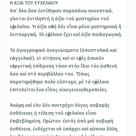
Η ΑΞΙΑ ΤΟΥ ΕΥΧΕΛΑΙΟΥ
Ἀπ’ ὅλα ὅσα ἐκτέθηκαν παραπάνω συνοπτικά,
γίνεται ἀντιληπτή ἡ ἀξία τοῦ μυστηρίου τοῦ
εὐχελαίου. Ἡ ἀξία αὐτή δέν εἶναι μόνο μυστηριακή ἤ
λειτουργική. Τό εὐχέλαιο ἔχει καί ἀξία παιδαγωγική.
Τά ἁγιογραφικά ἀναγνώσματα (ἀποστολικά καί
εὐαγγελικά), οἱ αἰτήσεις καί οἱ εὐχές ἀσκοῦν
εὐεργετική ἐπίδραση τόσο στόν ἴδιο τόν ἀσθενῆ
ὅσο καί στό περιβάλλον του. Ὅπως
παρατηρήθηκε πολύ εὔστοχα, μέ τό εὐχέλαιο
ἐπιτελεῖται ἕνα εἶδος οἰκογενειοθεραπείας.
Ἀκόμη καί ἐάν δέν συντρέχει λόγος σοβαρῆς
ἀσθένειας ἡ τέλεση τοῦ εὐχελαίου εἶναι
ἐπιβεβλημένη. Πρῶτον· ἐκτός ἀπό μιά σοβαρή
ἀσθένεια, ἐνδέχεται νά ὑπάρχει καί κάποια ἄλλη,