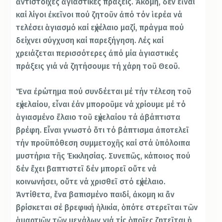
ἀντίστοιχες ἁγιαστικές πράξεις. Ἀκόμη, δέν εἶναι
καί λίγοι ἐκεῖνοι πού ζητοῦν ἀπό τόν ἱερέα νά
τελέσει ἁγιασμό καί εὐχέλαιο μαζί, πράγμα πού
δείχνει σύγχυση καί παρεξήγηση. Λές καί
χρειάζεται περισσότερες ἀπό μία ἁγιαστικές
πράξεις γιά νά ζητήσουμε τή χάρη τοῦ Θεοῦ.
Ἕνα ἐρώτημα πού συνδέεται μέ τήν τέλεση τοῦ
εὐχελαίου, εἶναι ἐάν μποροῦμε νά χρίουμε μέ τό
ἁγιασμένο ἔλαιο τοῦ εὐχελαίου τά ἀβάπτιστα
βρέφη. Εἶναι γνωστό ὅτι τό βάπτισμα ἀποτελεῖ
τήν προϋπόθεση συμμετοχῆς καί στά ὑπόλοιπα
μυστήρια τῆς Ἐκκλησίας. Συνεπῶς, κάποιος πού
δέν ἔχει βαπτιστεῖ δέν μπορεῖ οὔτε νά
κοινωνήσει, οὔτε νά χρισθεῖ στό εὐχέλαιο.
Ἀντίθετα, ἕνα βαπισμένο παιδί, ἀκομη κι ἄν
βρίσκεται σέ βρεφική ἡλικία, ὁπότε στερεῖται τῶν
ἁμαρτιῶν τῶν μεγάλων γιά τίς ὁποῖες ζητεῖται ἡ