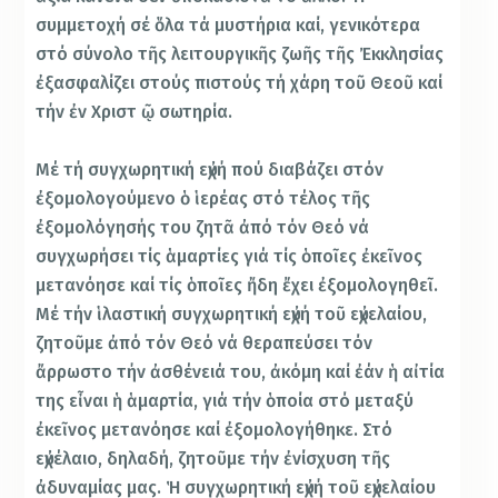
συμμετοχή σέ ὅλα τά μυστήρια καί, γενικότερα
στό σύνολο τῆς λειτουργικῆς ζωῆς τῆς Ἐκκλησίας
ἐξασφαλίζει στούς πιστούς τή χάρη τοῦ Θεοῦ καί
τήν ἐν Χριστ ῷ σωτηρία.
Μέ τή συγχωρητική εὐχή πού διαβάζει στόν
ἐξομολογούμενο ὁ ἱερέας στό τέλος τῆς
ἐξομολόγησής του ζητᾶ ἀπό τόν Θεό νά
συγχωρήσει τίς ἁμαρτίες γιά τίς ὁποῖες ἐκεῖνος
μετανόησε καί τίς ὁποῖες ἤδη ἔχει ἐξομολογηθεῖ.
Μέ τήν ἱλαστική συγχωρητική εὐχή τοῦ εὐχελαίου,
ζητοῦμε ἀπό τόν Θεό νά θεραπεύσει τόν
ἄρρωστο τήν ἀσθένειά του, ἀκόμη καί ἐάν ἡ αἰτία
της εἶναι ἡ ἁμαρτία, γιά τήν ὁποία στό μεταξύ
ἐκεῖνος μετανόησε καί ἐξομολογήθηκε. Στό
εὐχέλαιο, δηλαδή, ζητοῦμε τήν ἐνίσχυση τῆς
ἀδυναμίας μας. Ἡ συγχωρητική εὐχή τοῦ εὐχελαίου