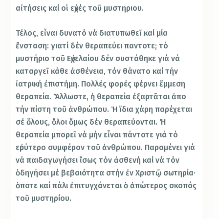
αἰτήσεις καί οἱ εὐχές τοῦ μυστηριου.
Τέλος, εἶναι δυνατό νά διατυπωθεῖ καί μία
ἔνσταση: γιατί δέν θεραπεύει παντοτε; τό
μυστήριο τοῦ Εὐχελαίου δέν συστάθηκε γιά νά
καταργεῖ κάθε ἀσθένεια, τόν θάνατο καί τήν
ἰατρική ἐπιστήμη. Πολλές φορές φέρνει ἔμμεση
θεραπεία. Ἄλλωστε, ἡ θεραπεία ἐξαρτᾶται ἀπο
τήν πίστη τοῦ ἀνθρώπου. Ἡ ἴδια χάρη παρέχεται
σέ ὅλους, ὅλοι ὅμως δέν θεραπεύονται. Ἡ
θεραπεία μπορεῖ νά μήν εἶναι πάντοτε γιά τό
εὐρύτερο συμφέρον τοῦ ἀνθρώπου. Παραμένει γιά
νά παιδαγωγήσει ἴσως τόν ἀσθενή καί νά τόν
ὁδηγήσει μέ βεβαιότητα στήν ἐν Χριστῷ σωτηρία·
ὁποτε καί πάλι ἐπιτυγχάνεται ὁ ἀπώτερος σκοπός
τοῦ μυστηρίου.