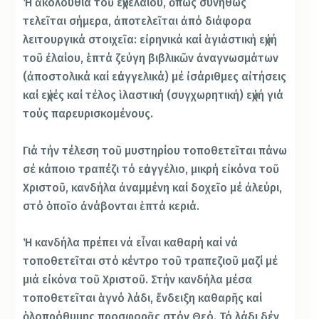
Ἡ ἀκολουθία τοῦ εὐχελαίου, ὅπως συνήθως
τελεῖται σήμερα, ἀποτελεῖται ἀπό διάφορα
λειτουργικά στοιχεῖα: εἰρηνικά καί ἁγιάστική εὐχή
τοῦ ἐλαίου, ἑπτά ζεύγη βιβλικῶν ἀναγνωσμάτων
(ἀποστολικά καί εὐαγγελικά) μέ ἰσάριθμες αἰτήσεις
καί εὐχές καί τέλος ἱλαστική (συγχωρητική) εὐχή γιά
τούς παρευρισκομένους.
Γιά τήν τέλεση τοῦ μυστηρίου τοποθετεῖται πάνω
σέ κάποιο τραπέζι τό εὐαγγέλιο, μικρή εἰκόνα τοῦ
Χριστοῦ, κανδήλα ἀναμμένη καί δοχεῖο μέ ἀλεύρι,
στό ὁποῖο ἀνάβονται ἑπτά κεριά.
Ἡ κανδήλα πρέπει νά εἶναι καθαρή καί νά
τοποθετεῖται στό κέντρο τοῦ τραπεζιοῦ μαζί μέ
μιά εἰκόνα τοῦ Χριστοῦ. Στήν κανδήλα μέσα
τοποθετεῖται ἁγνό λάδι, ἔνδειξη καθαρῆς καί
ὁλοπρόθυμης προσφορᾶς στόν Θεό. Τό λάδι δέν