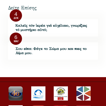
Δείτε Επίσης
4
ΔΕΚ
Καλεῖς τόν ἱερέα γιά εὐχέλαιο, γνωρίζεις
τό μυστήριο αὐτό;
6
ΜΆΙ
Σου είπα: Φάγε το Σώμα μου και πιες το
Αίμα μου.