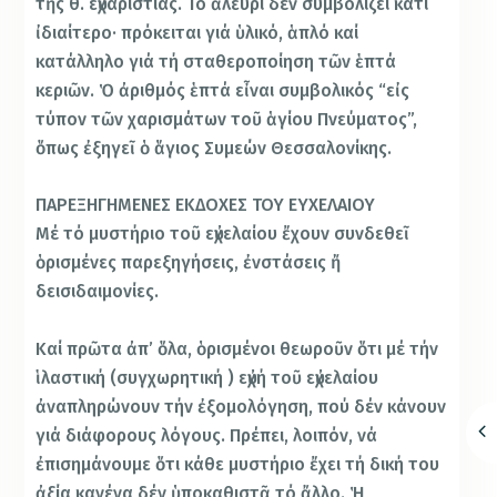
τῆς θ. εὐχαριστίας. Τό ἀλεύρι δέν συμβολίζει κάτι
ἰδιαίτερο· πρόκειται γιά ὑλικό, ἁπλό καί
κατάλληλο γιά τή σταθεροποίηση τῶν ἑπτά
κεριῶν. Ὁ ἀριθμός ἑπτά εἶναι συμβολικός “εἰς
τύπον τῶν χαρισμάτων τοῦ ἁγίου Πνεύματος”,
ὅπως ἐξηγεῖ ὁ ἅγιος Συμεών Θεσσαλονίκης.
ΠΑΡΕΞΗΓΗΜΕΝΕΣ ΕΚΔΟΧΕΣ ΤΟΥ ΕΥΧΕΛΑΙΟΥ
Μέ τό μυστήριο τοῦ εὐχελαίου ἔχουν συνδεθεῖ
ὁρισμένες παρεξηγήσεις, ἐνστάσεις ἤ
δεισιδαιμονίες.
Καί πρῶτα ἀπ’ ὅλα, ὁρισμένοι θεωροῦν ὅτι μέ τήν
ἱλαστική (συγχωρητική ) εὐχή τοῦ εὐχελαίου
ἀναπληρώνουν τήν ἐξομολόγηση, πού δέν κάνουν
γιά διάφορους λόγους. Πρέπει, λοιπόν, νά
ἐπισημάνουμε ὅτι κάθε μυστήριο ἔχει τή δική του
ἀξία κανένα δέν ὑποκαθιστᾶ τό ἄλλο. Ἡ