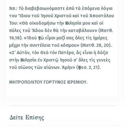
Ἀπ.: Τὸ διαβεβαιωνόμαστε ἀπὸ τὰ ἑπόμενα λόγια
του Ἴδιου τοῦ Ἰησοῦ Χριστοῦ καὶ τοῦ Ἀποστόλου
Του: «Θὰ οἰκοδομήσω τὴν Ἐκκλησία μου καὶ οἱ
πύλες τοῦ Ἅδου δὲν θὰ τὴν καταβάλουν» (Ματθ.
16,18). «Ἰδοὺ Ἐγὼ εἶμαι μαζί σας ὅλες τὶς ἡμέρες
μέχρι τὴν συντέλεια τοῦ κόσμου» (Ματθ. 28, 20).
«Σ’ Αὐτόν, τὸν Θεὸ τὸν Πατέρα, ἂς εἶναι ἡ δόξα
στὴν Ἐκκλησία ἐν Χριστῷ Ἰησοῦ σ’ ὅλες τὶς γενεὲς
τοῦ αἰῶνος τῶν αἰώνων. Ἀμὴν» (Ἐφεσ. 3, 21).
ΜΗΤΡΟΠΟΛΙΤΟΥ ΓΟΡΤΥΝΟΣ ΙΕΡΕΜΙΟΥ.
Δείτε Επίσης