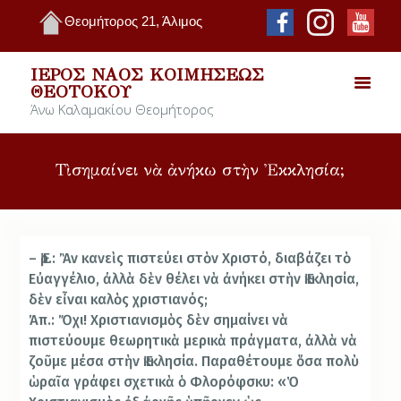
Θεομήτορος 21, Άλιμος
ΙΕΡΌΣ ΝΑΌΣ ΚΟΙΜΉΣΕΩΣ
ΘΕΟΤΌΚΟΥ
Άνω Καλαμακίου Θεομήτορος
Τὶ σημαίνει νὰ ἀνήκω στὴν Ἐκκλησία;
– Ἐρ.: Ἂν κανεὶς πιστεύει στὸν Χριστό, διαβάζει τὸ
Εὐαγγέλιο, ἀλλὰ δὲν θέλει νὰ ἀνήκει στὴν Ἐκκλησία,
δὲν εἶναι καλὸς χριστιανός;
Ἀπ.: Ὄχι! Χριστιανισμὸς δὲν σημαίνει νὰ
πιστεύουμε θεωρητικὰ μερικὰ πράγματα, ἀλλὰ νὰ
ζοῦμε μέσα στὴν Ἐκκλησία. Παραθέτουμε ὅσα πολὺ
ὡραῖα γράφει σχετικὰ ὁ Φλορόφσκυ: «Ὁ