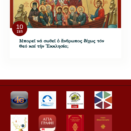
10
ΣΕΠ
Μπορεῖ νά σωθεῖ ὁ ἄνθρωπος δίχως τόν
Θεό καί τήν Ἐκκλησία;