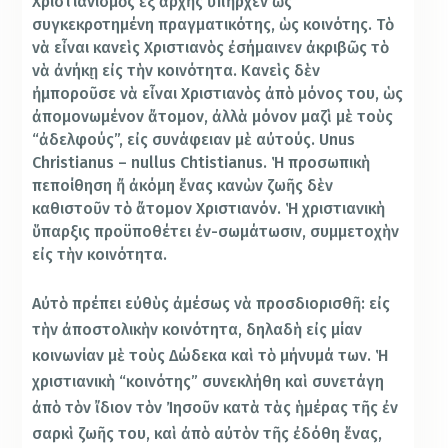
Χριστιανισμὸς ἐξ ἀρχῆς ὑπῆρχεν ὡς
συγκεκροτημένη πραγματικότης, ὡς κοινότης. Τὸ
νὰ εἶναι κανεὶς Χριστιανὸς ἐσήμαινεν ἀκριβῶς τὸ
νὰ ἀνήκῃ εἰς τὴν κοινότητα. Κανεὶς δὲν
ἠμποροῦσε νὰ εἶναι Χριστιανὸς ἀπὸ μόνος του, ὡς
ἀπομονωμένον ἄτομον, ἀλλὰ μόνον μαζὶ μὲ τοὺς
“ἀδελφούς”, εἰς συνάφειαν μὲ αὐτούς. Unus
Christianus – nullus Chtistianus. Ἡ προσωπικὴ
πεποίθηση ἤ ἀκόμη ἕνας κανὼν ζωῆς δὲν
καθιστοῦν τὸ ἄτομον Χριστιανόν. Ἡ χριστιανικὴ
ὕπαρξις προϋποθέτει ἐν-σωμάτωσιν, συμμετοχὴν
εἰς τὴν κοινότητα.
Αὐτὸ πρέπει εὐθὺς ἀμέσως νὰ προσδιορισθῆ: εἰς
τὴν ἀποστολικὴν κοινότητα, δηλαδὴ εἰς μίαν
κοινωνίαν μὲ τοὺς Δώδεκα καὶ τὸ μήνυμά των. Ἡ
χριστιανικὴ “κοινότης” συνεκλήθη καὶ συνετάγη
ἀπὸ τὸν ἴδιον τὸν Ἰησοῦν κατὰ τὰς ἡμέρας τῆς ἐν
σαρκὶ ζωῆς του, καὶ ἀπὸ αὐτὸν τῆς ἐδόθη ἕνας,