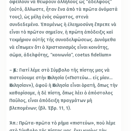
ὀφείλουν νὰ θεωροῦν ἀλλήλους ὡς “ἀδελφοὺς”
(αὐτό, ἄλλωστε, ἦταν ἕνα ἀπὸ τὰ πρῶτα ὀνόματά
τους), ὡς μέλῃ ἑνὸς σώματος, στενὰ
συνδεδεμένα. Ἑπομένως ἡ ἐλεημοσύνη ἔπρεπε νὰ
εἶναι τὸ πρῶτον σημεῖον, ἡ πρώτη ἀπόδειξις καὶ
τεκμήριον αὐτῆς τῆς συναδελφώσεως. Δυνάμεθα
νὰ εἴπωμεν ὅτι ὁ Χριστιανισμὸς εἶναι κοινότης,
σῶμα, ἀδελφότης, “κοινωνία”, coetus fidelium»
– Ἐρ.: Γιατί λέμε στὸ Σύμβολο τῆς πίστης μας νὰ
πιστεύουμε στὴν Ἐκκλησία («Πιστεύω… εἰς μίαν…
Ἐκκλησίαν»), ἀφοῦ ἡ Ἐκκλησία εἶναι ὁρατή, ὅπως τὴν
καθορίσαμε, ἡ δὲ πίστη, ὅπως λέει ὁ ἀπόστολος
Παῦλος, εἶναι ἀπόδειξη πραγμάτων μὴ
βλεπομένων; (βλ. Ἑβρ. 11, 1).
Ἀπ.: Πρῶτα-πρῶτα τὸ ρῆμα «πιστεύω», ποὺ λέμε
στὸ Σύμβολο τῆς πίστης μας, ἔχει κυρίως τὴν