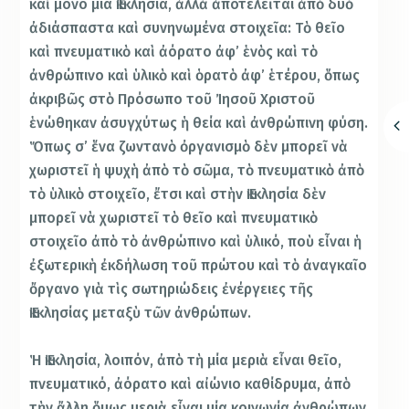
καὶ μόνο μία Ἐκκλησία, ἀλλὰ ἀποτελεῖται ἀπὸ δυὸ
ἀδιάσπαστα καὶ συνηνωμένα στοιχεῖα: Τὸ θεῖο
καὶ πνευματικὸ καὶ ἀόρατο ἀφ’ ἑνὸς καὶ τὸ
ἀνθρώπινο καὶ ὑλικὸ καὶ ὁρατὸ ἀφ’ ἑτέρου, ὅπως
ἀκριβῶς στὸ Πρόσωπο τοῦ Ἰησοῦ Χριστοῦ
ἑνώθηκαν ἀσυγχύτως ἡ θεία καὶ ἀνθρώπινη φύση.
Ὅπως σ’ ἕνα ζωντανὸ ὀργανισμὸ δὲν μπορεῖ νὰ
χωριστεῖ ἡ ψυχὴ ἀπὸ τὸ σῶμα, τὸ πνευματικὸ ἀπὸ
τὸ ὑλικὸ στοιχεῖο, ἔτσι καὶ στὴν Ἐκκλησία δὲν
μπορεῖ νὰ χωριστεῖ τὸ θεῖο καὶ πνευματικὸ
στοιχεῖο ἀπὸ τὸ ἀνθρώπινο καὶ ὑλικό, ποὺ εἶναι ἡ
ἐξωτερικὴ ἐκδήλωση τοῦ πρώτου καὶ τὸ ἀναγκαῖο
ὄργανο γιὰ τὶς σωτηριώδεις ἐνέργειες τῆς
Ἐκκλησίας μεταξὺ τῶν ἀνθρώπων.
Ἡ Ἐκκλησία, λοιπόν, ἀπὸ τὴ μία μεριὰ εἶναι θεῖο,
πνευματικό, ἀόρατο καὶ αἰώνιο καθίδρυμα, ἀπὸ
τὴν ἄλλη ὅμως μεριὰ εἶναι μία κοινωνία ἀνθρώπων