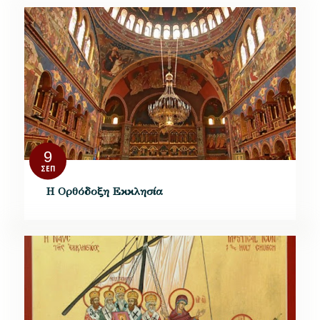
9
ΣΕΠ
Η Ορθόδοξη Εκκλησία