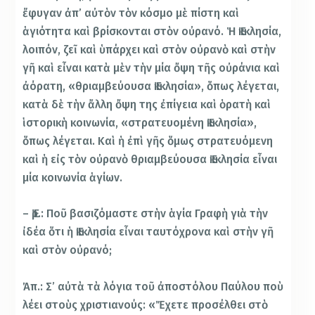
ἔφυγαν ἀπ’ αὐτὸν τὸν κόσμο μὲ πίστη καὶ
ἁγιότητα καὶ βρίσκονται στὸν οὐρανό. Ἡ Ἐκκλησία,
λοιπόν, ζεῖ καὶ ὑπάρχει καὶ στὸν οὐρανὸ καὶ στὴν
γῆ καὶ εἶναι κατὰ μὲν τὴν μία ὄψη τῆς οὐράνια καὶ
ἀόρατη, «θριαμβεύουσα Ἐκκλησία», ὅπως λέγεται,
κατὰ δὲ τὴν ἄλλη ὄψη της ἐπίγεια καὶ ὁρατὴ καὶ
ἱστορικὴ κοινωνία, «στρατευομένη Ἐκκλησία»,
ὅπως λέγεται. Καὶ ἡ ἐπὶ γῆς ὅμως στρατευόμενη
καὶ ἡ εἰς τὸν οὐρανὸ θριαμβεύουσα Ἐκκλησία εἶναι
μία κοινωνία ἁγίων.
– Ἐρ.: Ποῦ βασιζόμαστε στὴν ἁγία Γραφὴ γιὰ τὴν
ἰδέα ὅτι ἡ Ἐκκλησία εἶναι ταυτόχρονα καὶ στὴν γῆ
καὶ στὸν οὐρανό;
Ἀπ.: Σ’ αὐτὰ τὰ λόγια τοῦ ἀποστόλου Παύλου ποὺ
λέει στοὺς χριστιανούς: «Ἔχετε προσέλθει στὸ