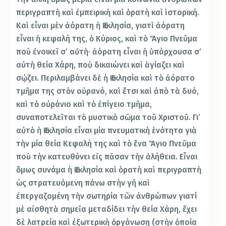
περιγραπτὴ καὶ ἐμπειρικὴ καὶ ὁρατὴ καὶ ἱστορική.
Καὶ εἶναι μὲν ἀόρατη ἡ Ἐκκλησία, γιατὶ ἀόρατη
εἶναι ἡ κεφαλή της, ὁ Κύριος, καὶ τὸ Ἅγιο Πνεῦμα
ποὺ ἐνοικεῖ σ’ αὐτὴ· ἀόρατη εἶναι ἡ ὑπάρχουσα σ’
αὐτὴ θεία Χάρη, ποὺ δικαιώνει καὶ ἁγίαζει καὶ
σῴζει. Περιλαμβάνει δὲ ἡ Ἐκκλησία καὶ τὸ ἀόρατο
τμῆμα της στὸν οὐρανό, καὶ ἔτσι καὶ ἀπὸ τὰ δυό,
καὶ τὸ οὐράνιο καὶ τὸ ἐπίγειο τμῆμα,
συναποτελεῖται τὸ μυστικὸ σῶμα τοῦ Χριστοῦ. Γι’
αὐτὸ ἡ Ἐκκλησία εἶναι μία πνευματικὴ ἑνότητα γιὰ
τὴν μία θεία Κεφαλή της καὶ τὸ ἕνα Ἅγιο Πνεῦμα
ποὺ τὴν κατευθύνει εἰς πᾶσαν τὴν ἀλήθεια. Εἶναι
ὅμως συνάμα ἡ Ἐκκλησία καὶ ὁρατὴ καὶ περιγραπτὴ
ὡς στρατευόμενη πάνω στὴν γῆ καὶ
ἐπεργαζομένη τὴν σωτηρία τῶν ἀνθρώπων γιατί
μὲ αἰσθητὰ σημεῖα μεταδίδει τὴν θεία Χάρη, ἔχει
δὲ λατρεία καὶ ἐξωτερικὴ ὀργάνωση (στὴν ὁποία