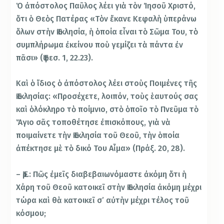
Ὁ ἀπόστολος Παῦλος λέει γιὰ τὸν Ἰησοῦ Χριστό,
ὅτι ὁ Θεὸς Πατέρας «Τὸν ἔκανε Κεφαλὴ ὑπεράνω
ὅλων στὴν Ἐκκλησία, ἡ ὁποία εἶναι τὸ Σῶμα Του, τὸ
συμπλήρωμα ἐκείνου ποὺ γεμίζει τὰ πάντα ἐν
πᾶσι» (Ἐφεσ. 1, 22.23).
Καὶ ὁ ἴδιος ὁ ἀπόστολος λέει στοὺς Ποιμένες τῆς
Ἐκκλησίας: «Προσέχετε, λοιπόν, τοὺς ἑαυτούς σας
καὶ ὁλόκληρο τὸ ποίμνιο, στὸ ὁποῖο τὸ Πνεῦμα τὸ
Ἅγιο σᾶς τοποθέτησε ἐπισκόπους, γιὰ νὰ
ποιμαίνετε τὴν Ἐκκλησία τοῦ Θεοῦ, τὴν ὁποία
ἀπέκτησε μὲ τὸ δικό Του Αἷμα» (Πράξ. 20, 28).
– Ἐρ.: Πῶς ἐμεῖς διαβεβαιωνόμαστε ἀκόμη ὅτι ἡ
Χάρη τοῦ Θεοῦ κατοικεῖ στὴν Ἐκκλησία ἀκόμη μέχρι
τώρα καὶ θὰ κατοικεῖ σ’ αὐτὴν μέχρι τέλος τοῦ
κόσμου;