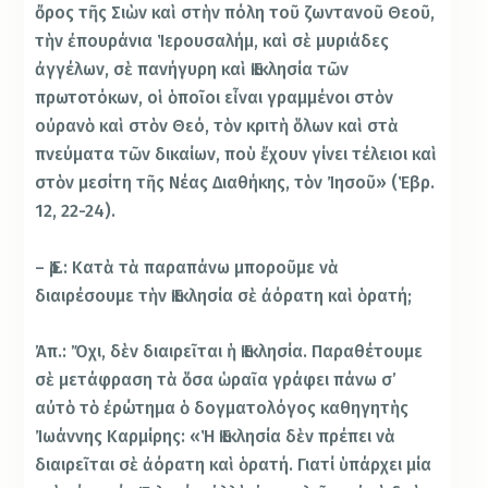
ὄρος τῆς Σιὼν καὶ στὴν πόλη τοῦ ζωντανοῦ Θεοῦ,
τὴν ἐπουράνια Ἱερουσαλήμ, καὶ σὲ μυριάδες
ἀγγέλων, σὲ πανήγυρη καὶ Ἐκκλησία τῶν
πρωτοτόκων, οἱ ὁποῖοι εἶναι γραμμένοι στὸν
οὐρανὸ καὶ στὸν Θεό, τὸν κριτὴ ὅλων καὶ στὰ
πνεύματα τῶν δικαίων, ποὺ ἔχουν γίνει τέλειοι καὶ
στὸν μεσίτη τῆς Νέας Διαθήκης, τὸν Ἰησοῦ» (Ἑβρ.
12, 22-24).
– Ἐρ.: Κατὰ τὰ παραπάνω μποροῦμε νὰ
διαιρέσουμε τὴν Ἐκκλησία σὲ ἀόρατη καὶ ὁρατή;
Ἀπ.: Ὄχι, δὲν διαιρεῖται ἡ Ἐκκλησία. Παραθέτουμε
σὲ μετάφραση τὰ ὅσα ὡραῖα γράφει πάνω σ’
αὐτὸ τὸ ἐρώτημα ὁ δογματολόγος καθηγητὴς
Ἰωάννης Καρμίρης: «Ἡ Ἐκκλησία δὲν πρέπει νὰ
διαιρεῖται σὲ ἀόρατη καὶ ὁρατή. Γιατί ὑπάρχει μία