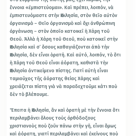
ἔννοια «ἐμπιστεύομαι». Καὶ πρέπει, λοιπόν, νὰ
ἐμπιστευόμαστε στὴν Ἐκκλησία, στὸν θεῖο αὐτὸν
ὀργανισμὸ – Θεῖο ὀργανισμὸ καὶ ὄχι ἀνθρώπινη
ὀργάνωση – στὸν ὁποῖο κατοικεῖ ἡ Χάρη τοῦ
Θεοῦ. Ἀλλὰ ἡ Χάρη τοῦ Θεοῦ, ποὺ κατοικεῖ στὴν
Ἐκκλησία καὶ σ’ ὅσους καθαγιάζονται ἀπὸ τὴν
Ἐκκλησία, δὲν εἶναι ὁρατή. Καὶ αὐτό, λοιπόν, τὸ ὅτι
ἡ Χάρη τοῦ Θεοῦ εἶναι ἀόρατη, καθιστᾶ τὴν
Ἐκκλησία ἀντικείμενο πίστης. Γιατί αὐτὴ εἶναι
ταμιοῦχος τῆς ἀόρατης θείας Χάρης καὶ
χρειάζεται πίστη γιὰ νὰ παραδεχτοῦμε κάτι ποὺ
δὲν τὸ βλέπουμε.
Ἔπειτα ἡ Ἐκκλησία, ἂν καὶ ὁρατὴ μὲ τὴν ἔννοια ὅτι
περιλαμβάνει ὅλους τοὺς ὀρθόδοξους
χριστιανοὺς ποὺ ζοῦν πάνω στὴν γῆ, εἶναι ὅμως
καὶ ἀόρατη, γιατί περιλαμβάνει καὶ ἐκείνους ποὺ