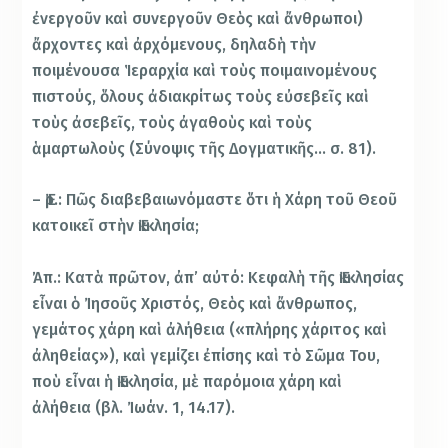
ἐνεργοῦν καὶ συνεργοῦν Θεὸς καὶ ἄνθρωποι)
ἄρχοντες καὶ ἀρχόμενους, δηλαδὴ τὴν
ποιμένουσα Ἱεραρχία καὶ τοὺς ποιμαινομένους
πιστούς, ὅλους ἀδιακρίτως τοὺς εὐσεβεῖς καὶ
τοὺς ἀσεβεῖς, τοὺς ἀγαθοὺς καὶ τοὺς
ἁμαρτωλοὺς (Σύνοψις τῆς Δογματικῆς… σ. 81).
– Ἐρ.: Πῶς διαβεβαιωνόμαστε ὅτι ἡ Χάρη τοῦ Θεοῦ
κατοικεῖ στὴν Ἐκκλησία;
Ἀπ.: Κατὰ πρῶτον, ἀπ’ αὐτό: Κεφαλὴ τῆς Ἐκκλησίας
εἶναι ὁ Ἰησοῦς Χριστός, Θεὸς καὶ ἄνθρωπος,
γεμάτος χάρη καὶ ἀλήθεια («πλήρης χάριτος καὶ
ἀληθείας»), καὶ γεμίζει ἐπίσης καὶ τὸ Σῶμα Του,
ποὺ εἶναι ἡ Ἐκκλησία, μὲ παρόμοια χάρη καὶ
ἀλήθεια (βλ. Ἰωάν. 1, 14.17).