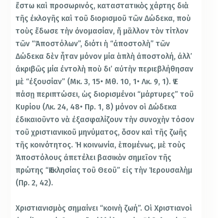
ἔστω καὶ προσωρινός, καταστατικὸς χάρτης διὰ
τῆς ἐκλογῆς καὶ τοῦ διορισμοῦ τῶν Δώδεκα, ποὺ
τοὺς ἔδωσε τὴν ὀνομασίαν, ἤ μᾶλλον τὸν τίτλον
τῶν “Ἀποστόλων”, διότι ἡ “ἀποστολὴ” τῶν
Δώδεκα δὲν ἦταν μόνον μία ἁπλὴ ἀποστολή, ἀλλ’
ἀκριβῶς μία ἐντολὴ ποὺ δι’ αὐτὴν περιεβλήθησαν
μὲ “ἐξουσίαν” (Μκ. 3, 15• Μθ. 10, 1• Λκ. 9, 1). Ἐν
πάσῃ περιπτώσει, ὡς διορισμένοι “μάρτυρες” τοῦ
Κυρίου (Λκ. 24, 48• Πρ. 1, 8) μόνον οἱ Δώδεκα
ἐδικαιοῦντο νὰ ἐξασφαλίζουν τὴν συνοχὴν τόσον
τοῦ χριστιανικοῦ μηνύματος, ὅσον καὶ τῆς ζωῆς
τῆς κοινότητος. Ἡ κοινωνία, ἑπομένως, μὲ τοὺς
Ἀποστόλους ἀπετέλει βασικὸν σημεῖον τῆς
πρώτης “Ἐκκλησίας τοῦ Θεοῦ” εἰς τὴν Ἱερουσαλὴμ
(Πρ. 2, 42).
Χριστιανισμὸς σημαίνει “κοινὴ ζωή”. Οἱ Χριστιανοὶ