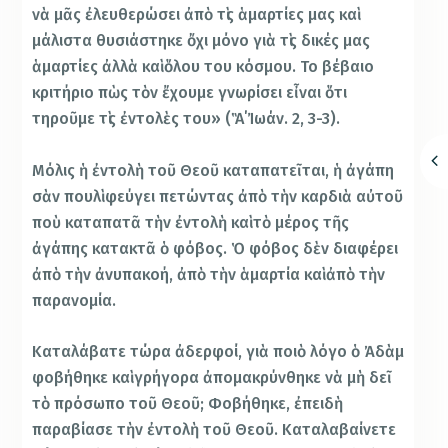
νὰ μᾶς ἐλευθερώσει ἀπὸ τὶς ἁμαρτίες μας καὶ
μάλιστα θυσιάστηκε ὄχι μόνο γιὰ τὶς δικές μας
ἁμαρτίες ἀλλὰ καὶ ὅλου του κόσμου. Το βέβαιο
κριτήριο πὼς τὸν ἔχουμε γνωρίσει εἶναι ὅτι
τηροῦμε τὶς ἐντολὲς του» (Ἃ΄Ἰωάν. 2, 3-3).
Μόλις ἡ ἐντολὴ τοῦ Θεοῦ καταπατεῖται, ἡ ἀγάπη
σὰν πουλὶ φεύγει πετώντας ἀπὸ τὴν καρδιὰ αὐτοῦ
ποὺ καταπατᾶ τὴν ἐντολὴ καὶ τὸ μέρος τῆς
ἀγάπης κατακτᾶ ὁ φόβος. Ὁ φόβος δὲν διαφέρει
ἀπὸ τὴν ἀνυπακοή, ἀπὸ τὴν ἁμαρτία καὶ ἀπὸ τὴν
παρανομία.
Καταλάβατε τώρα ἀδερφοί, γιὰ ποιὸ λόγο ὁ Ἀδὰμ
φοβήθηκε καὶ γρήγορα ἀπομακρύνθηκε νὰ μὴ δεῖ
τὸ πρόσωπο τοῦ Θεοῦ; Φοβήθηκε, ἐπειδὴ
παραβίασε τὴν ἐντολὴ τοῦ Θεοῦ. Καταλαβαίνετε