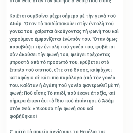
στὸν Θεό, ὅταν τὸν ρώτησε ὁ Θεός: Ποῦ εἶσαι;
Καὶ ἔτσι συμβαίνει μέχρι σήμερα μὲ τὴν γενιὰ τοῦ
Ἀδάμ. Ὅταν τὸ παιδὶ ὑπακούει στὴν ἐντολὴ τοῦ
γονέα του, χαίρεται ἀκούγοντας τὴ φωνή του καὶ
χαρούμενο ἐμφανίζεται ἐνώπιόν του. Ὅταν ὅμως
παραβιάζει τὴν ἐντολὴ τοῦ γονέα του, φοβᾶται
σὰν ἀκούσει τὴν φωνή του, φεύγει τρέχοντας
μπροστὰ ἀπὸ τὸ πρόσωπό του, κρύβεται στὰ
ἔπιπλα τοῦ σπιτιοῦ, εἴτε στὸ δάσος, καὶ ψάχνει
καταφύγιο σὲ κάτι πιὸ παράλογο ἀπὸ τὸν γονέα
του. Καὶ ὅταν ἡ ἀγάπη τοῦ γονέα φανερωθεῖ μὲ τὴ
φωνή: Ποῦ εἶσαι; Τὸ παιδί, ποὺ ἔκανε ἀταξία, καὶ
σήμερα ἀπαντάει τὸ ἴδιο ποὺ ἀπάντησε ὁ Ἀδὰμ
στὸν Θεό: «Ἄκουσα τὴν φωνή σου καὶ
φοβήθηκα»!
Σ’ αὐτὸ τὸ σημεῖο ἀγγίζουμε το θεμέλιο της