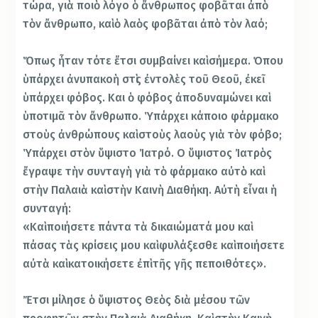
τώρα, γιὰ ποιὸ λόγο ὁ ἄνθρωπος φοβᾶται ἀπὸ
τὸν ἄνθρωπο, καὶ ὁ λαὸς φοβᾶται ἀπὸ τὸν λαό;
Ὅπως ἦταν τότε ἔτσι συμβαίνει καὶ σήμερα. Όπου
ὑπάρχει ἀνυπακοὴ στὶς ἐντολὲς τοῦ Θεοῦ, ἐκεῖ
ὑπάρχει φόβος. Και ὁ φόβος ἀποδυναμώνει καὶ
ὑποτιμᾶ τὸν ἄνθρωπο. Ὑπάρχει κάποιο φάρμακο
στοὺς ἀνθρώπους καὶ στοὺς λαοὺς γιὰ τὸν φόβο;
Ὑπάρχει στὸν ὕψιστο Ἰατρό. Ο ὕψιστος Ἰατρὸς
ἔγραψε τὴν συνταγὴ γιὰ τὸ φάρμακο αὐτὸ καὶ
στὴν Παλαιὰ καὶ στὴν Καινὴ Διαθήκη. Αὐτὴ εἶναι ἡ
συνταγή:
«Καὶ ποιήσετε πάντα τὰ δικαιώματά μου καὶ
πάσας τὰς κρίσεις μου καὶ φυλάξεσθε καὶ ποιήσετε
αὐτὰ καὶ κατοικήσετε ἐπὶ τῆς γῆς πεποιθότες».
Ἔτσι μίλησε ὁ ὕψιστος Θεὸς διὰ μέσου τῶν