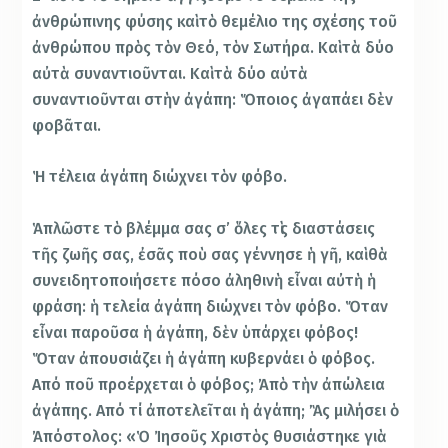
ἀνθρώπινης φύσης καὶ τὸ θεμέλιο της σχέσης τοῦ
ἀνθρώπου πρὸς τὸν Θεό, τὸν Σωτήρα. Καὶ τὰ δύο
αὐτὰ συναντιοῦνται. Καὶ τὰ δύο αὐτὰ
συναντιοῦνται στὴν ἀγάπη: Ὅποιος ἀγαπάει δὲν
φοβᾶται.
Ἡ τέλεια ἀγάπη διώχνει τὸν φόβο.
Ἁπλῶστε τὸ βλέμμα σας σ’ ὅλες τὶς διαστάσεις
τῆς ζωῆς σας, ἐσᾶς ποὺ σας γέννησε ἡ γῆ, καὶ θὰ
συνειδητοποιήσετε πόσο ἀληθινὴ εἶναι αὐτὴ ἡ
φράση: ἡ τελεία ἀγάπη διώχνει τὸν φόβο. Ὅταν
εἶναι παροῦσα ἡ ἀγάπη, δὲν ὑπάρχει φόβος!
Ὅταν ἀπουσιάζει ἡ ἀγάπη κυβερνάει ὁ φόβος.
Από ποῦ προέρχεται ὁ φόβος; Ἀπὸ τὴν ἀπώλεια
ἀγάπης. Από τί ἀποτελεῖται ἡ ἀγάπη; Ἂς μιλήσει ὁ
Ἀπόστολος: «Ὁ Ἰησοῦς Χριστὸς θυσιάστηκε γιὰ