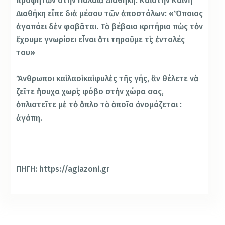
προφητῶν στὴν Παλαιὰ Διαθήκη. Καὶ στὴν Καινὴ
Διαθήκη εἶπε διὰ μέσου τῶν ἀποστόλων: «Ὅποιος
ἀγαπάει δὲν φοβᾶται. Τὸ βέβαιο κριτήριο πὼς τὸν
ἔχουμε γνωρίσει εἶναι ὅτι τηροῦμε τὶς ἐντολές
του»
Ἄνθρωποι καὶ λαοὶ καὶ φυλὲς τῆς γής, ἂν θέλετε νὰ
ζεῖτε ἥσυχα χωρὶς φόβο στὴν χώρα σας,
ὁπλιστεῖτε μὲ τὸ ὅπλο τὸ ὁποῖο ὀνομάζεται :
ἀγάπη.
ΠΗΓΗ: https://agiazoni.gr