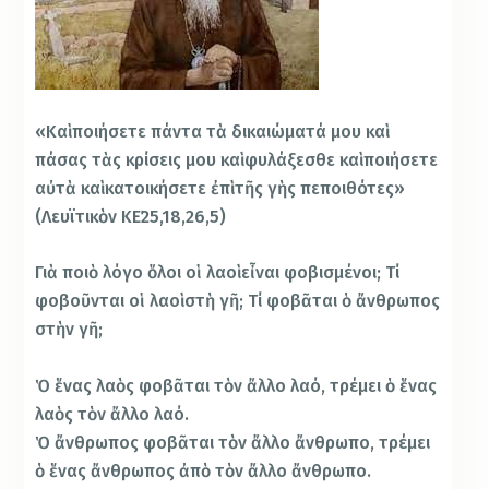
«Καὶ ποιήσετε πάντα τὰ δικαιώματά μου καὶ
πάσας τὰς κρίσεις μου καὶ φυλάξεσθε καὶ ποιήσετε
αὐτὰ καὶ κατοικήσετε ἐπὶ τῆς γὴς πεποιθότες»
(Λευϊτικὸν ΚΕ΄25,18,26,5)
Γιὰ ποιὸ λόγο ὅλοι οἱ λαοὶ εἶναι φοβισμένοι; Τί
φοβοῦνται οἱ λαοὶ στὴ γῆ; Τί φοβᾶται ὁ ἄνθρωπος
στὴν γῆ;
Ὁ ἕνας λαὸς φοβᾶται τὸν ἄλλο λαό, τρέμει ὁ ἕνας
λαὸς τὸν ἄλλο λαό.
Ὁ ἄνθρωπος φοβᾶται τὸν ἄλλο ἄνθρωπο, τρέμει
ὁ ἕνας ἄνθρωπος ἀπὸ τὸν ἄλλο ἄνθρωπο.