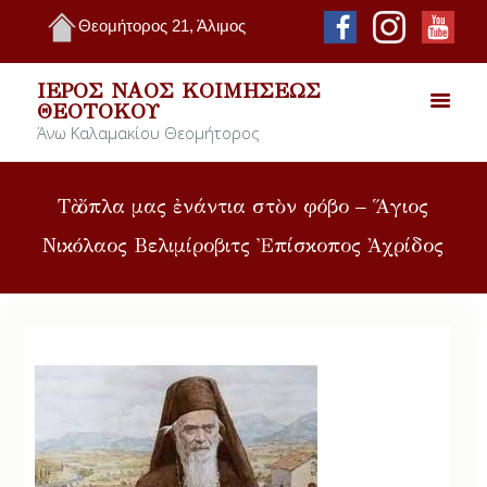
Θεομήτορος 21, Άλιμος
ΙΕΡΌΣ ΝΑΌΣ ΚΟΙΜΉΣΕΩΣ
ΘΕΟΤΌΚΟΥ
Άνω Καλαμακίου Θεομήτορος
Τὰ ὄπλα μας ἐνάντια στὸν φόβο – Ἅγιος
Νικόλαος Βελιμίροβιτς Ἐπίσκοπος Ἀχρίδος