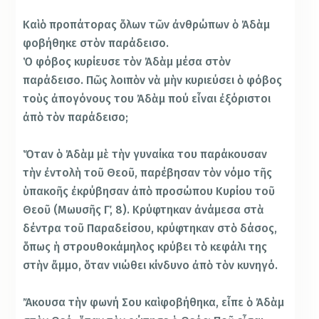
Καὶ ὁ προπάτορας ὅλων τῶν ἀνθρώπων ὁ Ἀδὰμ
φοβήθηκε στὸν παράδεισο.
Ὁ φόβος κυρίευσε τὸν Ἀδὰμ μέσα στὸν
παράδεισο. Πῶς λοιπὸν νὰ μὴν κυριεύσει ὁ φόβος
τοὺς ἀπογόνους του Ἀδὰμ πού εἶναι ἐξόριστοι
ἀπὸ τὸν παράδεισο;
Ὅταν ὁ Ἀδὰμ μὲ τὴν γυναίκα του παράκουσαν
τὴν ἐντολὴ τοῦ Θεοῦ, παρέβησαν τὸν νόμο τῆς
ὑπακοῆς ἐκρύβησαν ἀπὸ προσώπου Κυρίου τοῦ
Θεοῦ (Μωυσῆς Γ΄, 8). Κρύφτηκαν ἀνάμεσα στὰ
δέντρα τοῦ Παραδείσου, κρύφτηκαν στὸ δάσος,
ὅπως ἡ στρουθοκάμηλος κρύβει τὸ κεφάλι της
στὴν ἄμμο, ὅταν νιώθει κίνδυνο ἀπὸ τὸν κυνηγό.
Ἄκουσα τὴν φωνή Σου καὶ φοβήθηκα, εἶπε ὁ Ἀδὰμ