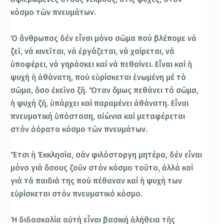
κόσμο τῶν πνευμάτων.
Ὁ ἄνθρωπος δέν εἶναι μόνο σῶμα πού βλέπομε νά
ζεῖ, νά κινεῖται, νά ἐργάζεται, νά χαίρεται, νά
ὑποφέρει, νά γηράσκει καί νά πεθαίνει. Εἶναι καί ἡ
ψυχή ἡ ἀθάνατη, πού εὑρίσκεται ἑνωμένη μέ τό
σῶμα, ὅσο ἐκεῖνο ζῆ. Ὅταν ὅμως πεθάνει τό σῶμα,
ἡ ψυχή ζῆ, ὑπάρχει καί παραμένει ἀθάνατη. Εἶναι
πνευματική ὑπόσταση, αἰώνια καί μεταφέρεται
στόν ἀόρατο κόσμο τῶν πνευμάτων.
Ἔτσι ἡ Ἐκκλησία, σάν φιλόστοργη μητέρα, δέν εἶναι
μόνο γιά ὅσους ζοῦν στόν κόσμο τοῦτο, ἀλλά καί
γιά τά παιδιά της πού πέθαναν καί ἡ ψυχή των
εὑρίσκεται στόν πνευματικό κόσμο.
Ἡ διδασκαλία αὐτή εἶναι βασική ἀλήθεια τῆς