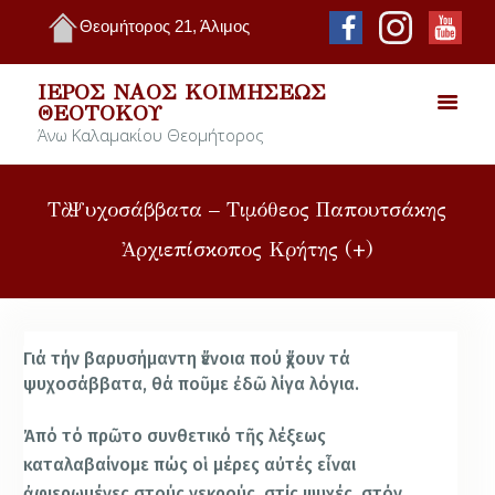
Θεομήτορος 21, Άλιμος
ΙΕΡΌΣ ΝΑΌΣ ΚΟΙΜΉΣΕΩΣ
ΘΕΟΤΌΚΟΥ
Άνω Καλαμακίου Θεομήτορος
Τὰ Ψυχοσάββατα – Τιμόθεος Παπουτσάκης
Ἀρχιεπίσκοπος Κρήτης (+)
Γιά τήν βαρυσήμαντη ἔννοια πού ἔχουν τά
ψυχοσάββατα, θά ποῦμε ἐδῶ λίγα λόγια.
Ἀπό τό πρῶτο συνθετικό τῆς λέξεως
καταλαβαίνομε πώς οἱ μέρες αὐτές εἶναι
ἀφιερωμένες στούς νεκρούς, στίς ψυχές, στόν