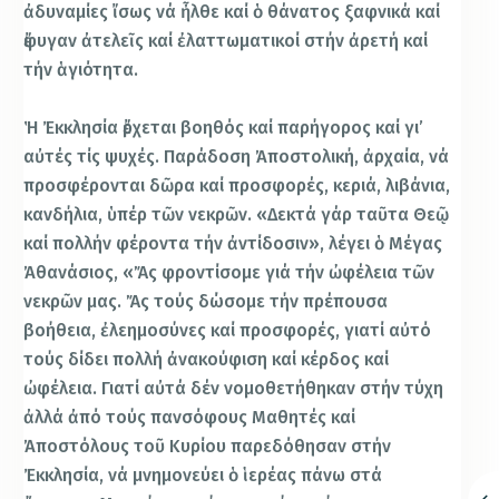
ἀδυναμίες ἴσως νά ἦλθε καί ὁ θάνατος ξαφνικά καί
ἔφυγαν ἀτελεῖς καί ἐλαττωματικοί στήν ἀρετή καί
τήν ἁγιότητα.
Ἡ Ἐκκλησία ἔρχεται βοηθός καί παρήγορος καί γι’
αὐτές τίς ψυχές. Παράδοση Ἀποστολική, ἀρχαία, νά
προσφέρονται δῶρα καί προσφορές, κεριά, λιβάνια,
κανδήλια, ὑπέρ τῶν νεκρῶν. «Δεκτά γάρ ταῦτα Θεῷ
καί πολλήν φέροντα τήν ἀντίδοσιν», λέγει ὁ Μέγας
Ἀθανάσιος, «Ἄς φροντίσομε γιά τήν ὠφέλεια τῶν
νεκρῶν μας. Ἄς τούς δώσομε τήν πρέπουσα
βοήθεια, ἐλεημοσύνες καί προσφορές, γιατί αὐτό
τούς δίδει πολλή ἀνακούφιση καί κέρδος καί
ὠφέλεια. Γιατί αὐτά δέν νομοθετήθηκαν στήν τύχη
ἀλλά ἀπό τούς πανσόφους Μαθητές καί
Ἀποστόλους τοῦ Κυρίου παρεδόθησαν στήν
Ἐκκλησία, νά μνημονεύει ὁ ἱερέας πάνω στά