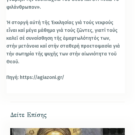
φιλάνθρωπον».
Ἡ στοργή αὐτή τῆς Ἐκκλησίας γιά τούς νεκρούς
εἶναι καί μέγα μάθημα γιά τούς ζῶντες, γιατί τούς
καλεῖ σέ συναίσθηση τῆς ἁμαρτωλότητός των,
στήν μετάνοια καί στήν σταθερή προετοιμασία γιά
τήν σωτηρία τῆς ψυχῆς των στήν αἰωνιότητα τοῦ
Θεοῦ.
Πηγή: https://agiazoni.gr/
Δείτε Επίσης