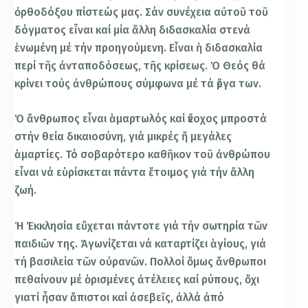
ὀρθοδόξου πίστεώς μας. Σάν συνέχεια αὐτοῦ τοῦ
δόγματος εἶναι καί μία ἄλλη διδασκαλία στενά
ἑνωμένη μέ τήν προηγούμενη. Εἶναι ἡ διδασκαλία
περί τῆς ἀνταποδόσεως, τῆς κρίσεως. Ὁ Θεός θά
κρίνει τούς ἀνθρώπους σύμφωνα μέ τά ἔργα των.
Ὁ ἄνθρωπος εἶναι ἁμαρτωλός καί ἔνοχος μπροστά
στήν θεία δικαιοσύνη, γιά μικρές ἤ μεγάλες
ἁμαρτίες. Τό σοβαρότερο καθῆκον τοῦ ἀνθρώπου
εἶναι νά εὑρίσκεται πάντα ἕτοιμος γιά τήν ἄλλη
ζωή.
Ἡ Ἐκκλησία εὔχεται πάντοτε γιά τήν σωτηρία τῶν
παιδιῶν της. Ἀγωνίζεται νά καταρτίζει ἁγίους, γιά
τή βασιλεία τῶν οὐρανῶν. Πολλοί ὅμως ἄνθρωποι
πεθαίνουν μέ ὁρισμένες ἀτέλειες καί ρύπους, ὄχι
γιατί ἦσαν ἄπιστοι καί ἀσεβεῖς, ἀλλά ἀπό