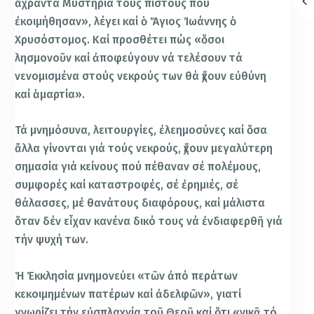
ἄχραντα Μυστήρια τούς πιστούς πού
ἐκοιμήθησαν», λέγει καί ὁ Ἅγιος Ἰωάννης ὁ
Χρυσόστομος. Καί προσθέτει πώς «ὅσοι
λησμονοῦν καί ἀποφεύγουν νά τελέσουν τά
νενομισμένα στούς νεκρούς των θά ἔχουν εὐθύνη
καί ἁμαρτία».
Τά μνημόσυνα, λειτουργίες, ἐλεημοσύνες καί ὅσα
ἄλλα γίνονται γιά τούς νεκρούς, ἔχουν μεγαλύτερη
σημασία γιά κείνους πού πέθαναν σέ πολέμους,
συμφορές καί καταστροφές, σέ ἐρημιές, σέ
θάλασσες, μέ θανάτους διαφόρους, καί μάλιστα
ὅταν δέν εἶχαν κανένα δικό τους νά ἐνδιαφερθῆ γιά
τήν ψυχή των.
Ἡ Ἐκκλησία μνημονεύει «τῶν ἀπό περάτων
κεκοιμημένων πατέρων καί ἀδελφῶν», γιατί
γνωρίζει τήν εὐσπλαχνία τοῦ Θεοῦ καί ὅτι «νικᾶ τό