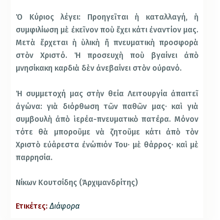
Ὁ Κύριος λέγει: Προηγεῖται ἡ καταλλαγή, ἡ
συμφιλίωση μὲ ἐκεῖνον ποὺ ἔχει κάτι ἐναντίον μας.
Μετὰ ἔρχεται ἡ ὑλικὴ ἤ πνευματικὴ προσφορὰ
στὸν Χριστό. Ἡ προσευχὴ ποὺ βγαίνει ἀπὸ
μνησίκακη καρδιὰ δὲν ἀνεβαίνει στὸν οὐρανό.
Ἡ συμμετοχή μας στὴν θεία Λειτουργία ἀπαιτεῖ
ἀγώνα: γιὰ διόρθωση τῶν παθῶν μας· καὶ γιὰ
συμβουλὴ ἀπὸ ἱερέα-πνευματικὸ πατέρα. Μόνον
τότε θὰ μποροῦμε νὰ ζητοῦμε κάτι ἀπὸ τὸν
Χριστὸ εὐάρεστα ἐνώπιόν Του· μὲ θάρρος· καὶ μὲ
παρρησία.
Νίκων Κουτσίδης (Ἀρχιμανδρίτης)
Ετικέτες:
Διάφορα