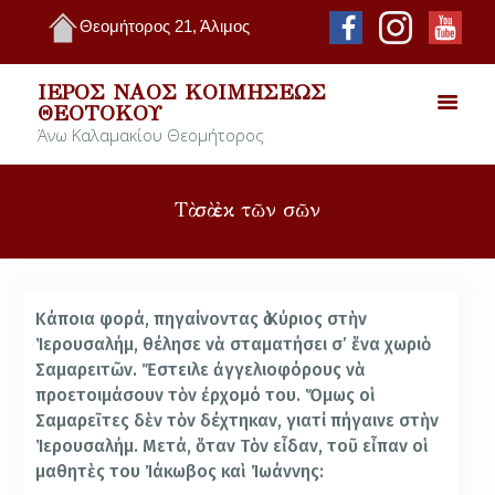
Θεομήτορος 21, Άλιμος
ΙΕΡΌΣ ΝΑΌΣ ΚΟΙΜΉΣΕΩΣ
ΘΕΟΤΌΚΟΥ
Άνω Καλαμακίου Θεομήτορος
Τὰ σὰ ἐκ τῶν σῶν
Κάποια φορά, πηγαίνοντας ὁ Κύριος στὴν
Ἱερουσαλήμ, θέλησε νὰ σταματήσει σ’ ἕνα χωριὸ
Σαμαρειτῶν. Ἔστειλε ἀγγελιοφόρους νὰ
προετοιμάσουν τὸν ἐρχομό του. Ὅμως οἱ
Σαμαρεῖτες δὲν τὸν δέχτηκαν, γιατί πήγαινε στὴν
Ἱερουσαλήμ. Μετά, ὅταν Τὸν εἶδαν, τοῦ εἶπαν οἱ
μαθητὲς του Ἰάκωβος καὶ Ἰωάννης: