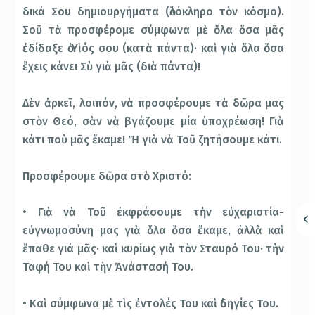
δικά Σου δημιουργήματα (ὁλόκληρο τὸν κόσμο).
Σοῦ τὰ προσφέρομε σύμφωνα μὲ ὅλα ὅσα μᾶς
ἐδίδαξε ὁ Υἱός σου (κατὰ πάντα)· καὶ γιὰ ὅλα ὅσα
ἔχεις κάνει Σὺ γιὰ μᾶς (διὰ πάντα)!
Δὲν ἀρκεῖ, λοιπόν, νὰ προσφέρουμε τὰ δῶρα μας
στὸν Θεό, σὰν νὰ βγάζουμε μία ὑποχρέωση! Γιὰ
κάτι ποὺ μᾶς ἔκαμε! Ἤ γιὰ νὰ Τοῦ ζητήσουμε κάτι.
Προσφέρουμε δῶρα στὸ Χριστό:
• Γιὰ νὰ Τοῦ ἐκφράσουμε τὴν εὐχαριστία-
εὐγνωμοσύνη μας γιὰ ὅλα ὅσα ἔκαμε, ἀλλὰ καὶ
ἔπαθε γιά μᾶς· καὶ κυρίως γιὰ τὸν Σταυρό Του· τὴν
Ταφή Του καὶ τὴν Ἀνάστασή Του.
• Καὶ σύμφωνα μὲ τὶς ἐντολές Του καὶ ὁδηγίες Του.