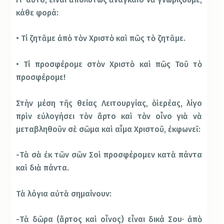
κάθε φορά:
• Τί ζητᾶμε ἀπὸ τὸν Χριστὸ καὶ πῶς τὸ ζητᾶμε.
• Τί προσφέρομε στὸν Χριστὸ καὶ πῶς Τοῦ τὸ
προσφέρομε!
Στὴν μέση τῆς θείας Λειτουργίας, ὁ ἱερέας, λίγο
πρὶν εὐλογήσει τὸν ἄρτο καὶ τὸν οἶνο γιὰ νὰ
μεταβληθοῦν σὲ σῶμα καὶ αἷμα Χριστοῦ, ἐκφωνεῖ:
-Τὰ σὰ ἐκ τῶν σῶν Σοὶ προσφέρομεν κατὰ πάντα
καὶ διὰ πάντα.
Τὰ λόγια αὐτὰ σημαίνουν:
-Τὰ δῶρα (ἄρτος καὶ οἶνος) εἶναι δικά Σου· ἀπὸ