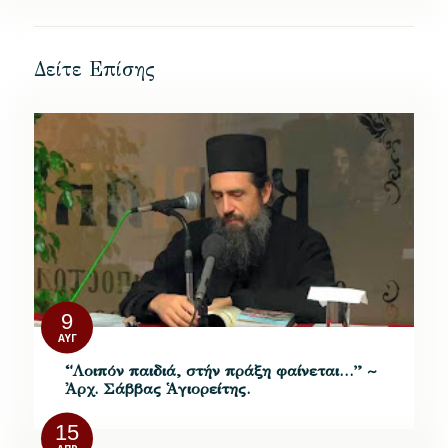
Δείτε Επίσης
9
ΑΥΓ
“Λοιπόν παιδιά, στήν πράξη φαίνεται…” ~
Ἀρχ. Σάββας Ἁγιορείτης.
15