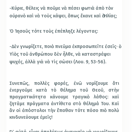
-Κύριε, θέλεις νὰ ποῦμε νὰ πέσει φωτιὰ ἀπὸ τὸν
οὐρανὸ καὶ νὰ τοὺς κάψει, ὅπως ἔκανε καὶ ὁ Ἠλίας;
Ὁ Ἰησοῦς τότε τοὺς ἐπέπληξε λέγοντας:
-Δὲν γνωρίζετε, ποιὸ πνεῦμα ἐκπροσωπεῖτε ἐσεῖς· ὁ
Υἱὸς τοῦ ἀνθρώπου δὲν ἦλθε, νὰ καταστρέψει
ψυχές, ἀλλὰ γιὰ νὰ τὶς σώσει (Λου. 9, 53-56).
Συνεπῶς, πολλὲς φορές, ἐνῶ νομίζουμε ὅτι
ἐνεργοῦμε κατὰ τὸ θέλημα τοῦ Θεοῦ, στὴν
πραγματικότητα κάνουμε τραγικὸ λάθος: καὶ
ζητᾶμε πράγματα ἀντίθετα στὸ θέλημά Του. Καὶ
ἂν οἱ ἀπόστολοι τὴν ἔπαθαν τότε πόσο πιὸ πολὺ
κινδυνεύουμε ἐμεῖς!
Γι’ αὐτό, εἶναι ἀπολύτως ἀναγκαῖο νὰ γνωρίζουμε,