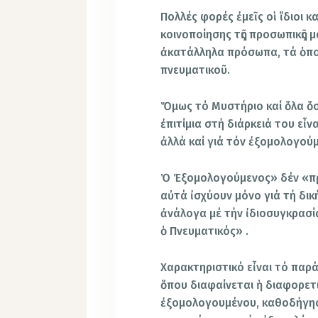
Πολλές φορές ἐμεῖς οἱ ἴδιοι κ
κοινοποίησης τῆς προσωπικῆς 
ἀκατάλληλα πρόσωπα, τά ὁποῖ
πνευματικοῦ.
Ὅμως τό Μυστήριο καί ὅλα ὅσ
ἐπιτίμια στή διάρκειά του εἶ
ἀλλά καί γιά τόν ἐξομολογού
Ὁ Ἐξομολογούμενος» δέν «πρέ
αὐτά ἰσχύουν μόνο γιά τή δικ
ἀνάλογα μέ τήν ἰδιοσυγκρασί
ὁ Πνευματικός» .
Χαρακτηριστικό εἶναι τό παρ
ὅπου διαφαίνεται ἡ διαφορετ
ἐξομολογουμένου, καθοδήγησ