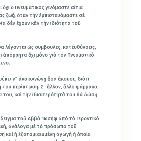
αί ὄχι ὁ Πνευματικός γινόμαστε αἰτία
μας ζωῆς, ὅταν τήν ἐμπιστευόμαστε σέ
α δέν ἔχουν κἄν τήν ἰδιότητα τοῦ
α λέγονται ὡς συμβουλές, κατευθύνσεις,
ναι ἀπόρρητα ὄχι μόνο γιά τόν Πνευματικό
μενο.
πει ν” ἀνακοινώνῃ ὅσα ἄκουσε, διότι
ή του περίπτωση. Σ” ἄλλον, ἄλλο φάρμακο,
α του, καί τήν ἰδιαιτερότητά του θά δώσῃ
άδειγμα τοῦ Ἀββᾶ Ἰωσήφ ἀπό τό Γεροντικό
ική, ἀνάλογα μέ τό πρόσωπο τοῦ
η καί ἡ ἐξατομικευμένη ἀγωγή ἡ ὁποία