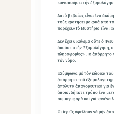
κοινοποιήσει τήν ἐξομολόγησ
Αὐτό βεβαίως εἶναι ἕνα ἀκόμη
τούς κρατήσει μακρυά ἀπό τό
παρέχει.«Τό Μυστήριο εἶναι 
Δέν ἔχει δικαίωμα οὔτε ὁ Πνε
ἀκοῦσε στήν Ἐξομολόγηση, οὔ
πληροφορίες» .Τό ἀπόρρητο τ
τόν νόμο.
«Σύμφωνα μέ τόν κώδικα τοῦ 
ἀπόρρητο τοῦ ἐξομολογητηρίο
ἀπόλυτα ἀπαγορευτικό γιά ἕ
ὁποιονδήποτε τρόπο ἕνα μετ
συμπεριφορά καί γιά κανένα 
Οἱ ἱερεῖς ὀφείλουν νά μήν ἀπ