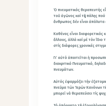
Ὁ πνευματικός θεραπευτής εἶν
τοῦ ἀγῶνος καί τῆς πάλης πού 
ἄνθρωπος δέν εἶναι ἀπόλυτα 
Καθένας εἶναι διαφορετικός κ
ἄλλους, ἀλλά καί μέ τόν ἴδιο
στίς διάφορες χρονικές στιγμέ
Γι’ αὐτό ἀπαιτεῖται ἡ προσω
διακριτικό Πνευματικό, δηλαδ
πνευμάτων.
Αὐτός ἐφαρμόζει τήν ἐξατομ
πνεῦμα τῶν Ἱερῶν Κανόνων τῆ
μπορεῖ νά θεραπεύσει τίς ψυ
Τό ἀπόρρητο τῆς ἐξομολόγησης