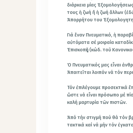
διάρκεια μίας Ἐξομολογήσεως 
τους ἡ ζωή ἤ ἡ ζωή ἄλλων (ἐδ
Ἀπορρήτου του Ἐξομολογητ
Γιά ἕναν Πνευματικό, ἡ παρα
αὐτόματα σέ μοιραία καταδίκ
Ἐπισκοπῆς (κώδ. τοῦ Κανονικοῦ
Ὁ Πνευματικός μας εἶναι ἀνθρ
Ἀπαιτεῖται λοιπόν νά τόν πε
Τόν ἐπιλέγουμε προσεκτικά 
ὥστε νά εἶναι πρόσωπο μέ πίσ
καλή μαρτυρία τῶν πιστῶν.
Ἀπό τήν στιγμή πού θά τόν 
τακτικά καί νά μήν τόν ἐγκατ