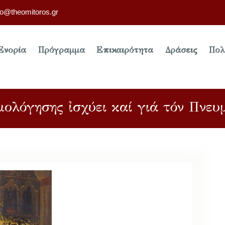
fo@theomitoros.gr
Ενορία
Πρόγραμμα
Επικαιρότητα
Δράσεις
Πολ
μολόγησης ἰσχύει καί γιά τόν Πνευ