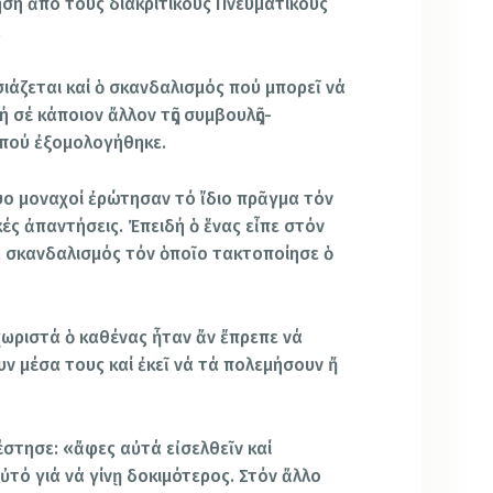
ση ἀπό τούς διακριτικούς Πνευματικούς
.
ιάζεται καί ὁ σκανδαλισμός πού μπορεῖ νά
 σέ κάποιον ἄλλον τῆς συμβουλῆς-
 πού ἐξομολογήθηκε.
ύο μοναχοί ἐρώτησαν τό ἴδιο πρᾶγμα τόν
ές ἀπαντήσεις. Ἐπειδή ὁ ἕνας εἶπε στόν
 σκανδαλισμός τόν ὁποῖο τακτοποίησε ὁ
ωριστά ὁ καθένας ἦταν ἄν ἔπρεπε νά
ν μέσα τους καί ἐκεῖ νά τά πολεμήσουν ἤ
έστησε: «ἄφες αὐτά εἰσελθεῖν καί
ὐτό γιά νά γίνῃ δοκιμότερος. Στόν ἄλλο