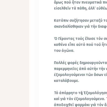
ὅμως πού ἦταν πνευματικά πι
εἰσελθεῖν τά πάθη, ἀλλ’ εὐθέ
Κατόπιν συζήτησαν μεταξύ του
σκανδαλίσθηκαν γιά τήν διαφ
Ὁ Γέροντας τούς ἔλυσε τόν σ
καθένα εἶπε αὐτό πού τοῦ ἦτ
του ἀγῶνα.
Πολλές φορές δημιουργοῦντα
παρερμηνεῖες ἀπό αὐτήν τήν 
ἐξομολογούμενοι τῶν ὅσων ε
καταλάβουμε.
Τό ἀπόρρητο τῆς Ἐξομολόγηση
καί γιά τόν ἐξομολογούμενο.
ἀποδειχθεῖ φαρμάκι γιά τόν ἄ