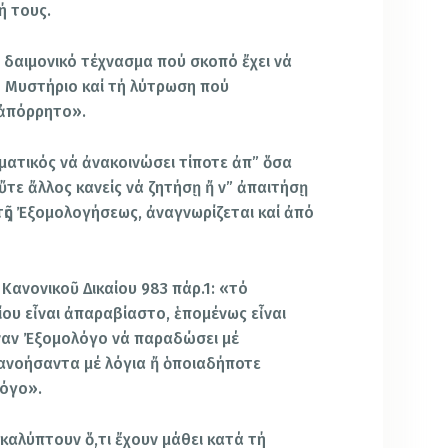
ή τους.
 δαιμονικό τέχνασμα πού σκοπό ἔχει νά
 Μυστήριο καί τή λύτρωση πού
«ἀπόρρητο».
υματικός νά ἀνακοινώσει τίποτε ἀπ” ὅσα
τε ἄλλος κανείς νά ζητήσῃ ἤ ν” ἀπαιτήσῃ
ῆς Ἐξομολογήσεως, ἀναγνωρίζεται καί ἀπό
Κανονικοῦ Δικαίου 983 πάρ.1: «τό
υ εἶναι ἀπαραβίαστο, ἑπομένως εἶναι
ναν Ἐξομολόγο νά παραδώσει μέ
ανοήσαντα μέ λόγια ἤ ὁποιαδήποτε
λόγο».
οκαλύπτουν ὅ,τι ἔχουν μάθει κατά τή