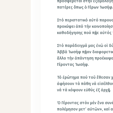
προσφέρεται στήν ἐξομολόγη
πατέρες ὅπως ὁ Γέρων Ἰωσήφ
Στό περιστατικό αὐτό παρουσ
προκύψει ἀπό τήν κοινοποίησή
καθοδήγησης πού πῆρε αὐτός
Στό παράδειγμά μας ἐνῶ οἱ δ
Ἀββᾶ Ἰωσήφ πῆραν διαφορετικ
ἄλλο τήν ἀπάντηση προέκυψε
Γέροντας Ἰωσήφ.
Τό ἐρώτημα πού τοῦ ἔθεσαν χ
ἀφήσουν τά πάθη νά εἰσέλθου
νά τά κόψουν εὐθύς ἐξ ἀρχῆς.
Ὁ Γέροντας στόν μέν ἕνα συν
πολέμησον μετ’ αὐτῶν», καί α