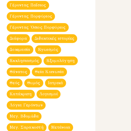
Γέροντας Παΐσιος
Γέροντας Πορφύριος
Γέροντας Ὀσιος Πορφύριος
Διάφορα
Διδακτικές ιστορίες
Δοκιμασία
Εγωισμός
Εκκλησιασμός
Εξομολόγηση
Θάνατος
Θεία Κοινωνία
Θεός
Θυμός
Ιατρικά
Κατάκριση
Λογισμοί
Λόγια Γερόντων
Μεγ. Βδομἀδα
Μεγ. Σαρακοστή
Μετάνοια