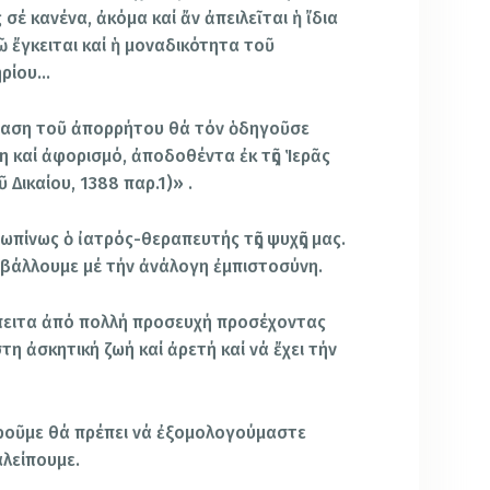
σέ κανένα, ἀκόμα καί ἄν ἀπειλεῖται ἡ ἴδια
ῶ ἔγκειται καί ἡ μοναδικότητα τοῦ
ηρίου…
βίαση τοῦ ἀπορρήτου θά τόν ὁδηγοῦσε
η καί ἀφορισμό, ἀποδοθέντα ἐκ τῆς Ἱερᾶς
 Δικαίου, 1388 παρ.1)» .
ωπίνως ὁ ἰατρός-θεραπευτής τῆς ψυχῆς μας.
ριβάλλουμε μέ τήν ἀνάλογη ἐμπιστοσύνη.
ἔπειτα ἀπό πολλή προσευχή προσέχοντας
τη ἀσκητική ζωή καί ἀρετή καί νά ἔχει τήν
βροῦμε θά πρέπει νά ἐξομολογούμαστε
αλείπουμε.