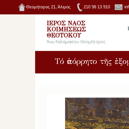
Θεομήτορος 21, Άλιμος
210 98 13 910
in
ΙΕΡΌΣ ΝΑΌΣ
ΚΟΙΜΉΣΕΩΣ
ΘΕΟΤΌΚΟΥ
Άνω Καλαμακίου Θεομήτορος
Τό ἀπόρρητο τῆς ἐξο