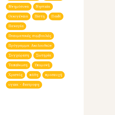
Μνημόσυνα
Νηστεία
Οικογένεια
Πίστη
Παιδί
Παναγία
Πνευματικές συμβουλές
Πρόγραμμα Ακολουθιών
Συγχώρεση
Σωτηρία
Ταπείνωση
Υπομονή
Χριστός
πάθη
προσευχή
υγεια - διατροφη