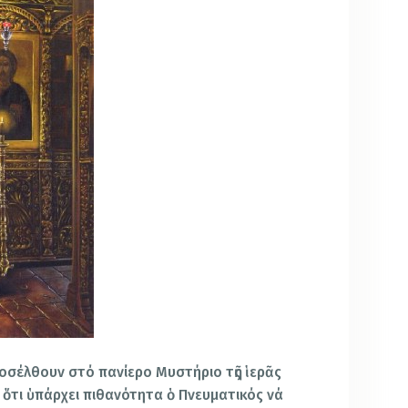
οσέλθουν στό πανίερο Μυστήριο τῆς ἱερᾶς
ὅτι ὑπάρχει πιθανότητα ὁ Πνευματικός νά