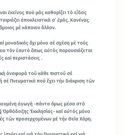
αι ἐκεῖνος πού μᾶς καθορίζει τό εἶδος
ταιριάζει ἀποκλειστικά σ’ ἐμᾶς. Κανένας
ὅμοιος μέ κάποιον ἄλλον.
αί μοναδικός ὄχι μόνο σέ σχέση μέ τούς
 του τόν ἑαυτό ὅπως αὐτός παρουσιάζεται
ς καί περιστάσεις .
πική ἀναφορά τοῦ κάθε πιστοῦ σέ
ή σέ Πνευματικό πού ἔχει τήν διάκριση τῶν
ικευμένη ἀγωγή -πάντα ὅμως μέσα στό
ς Ὀρθόδοξης Ἐκκλησίας- καί αὐτός μόνο
χές τῶν προσερχομένων μέ τήν Θεία Χάρη.
 ἰσχύει καί γιά τόν Πνευματικό καί γιά