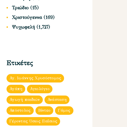
Τριώδιο
(15)
Χριστούγεννα
(169)
Ψυχωφελή
(1,727)
Ετικέτες
Αγ. Ιωάννης Χρυσόστομος
Αγάπη
Αγιολόγιο
Αγωγή παιδιών
Ανάσταση
Απόστολος
Βίντεο
Γάμος
Γέροντας Όσιος Παΐσιος