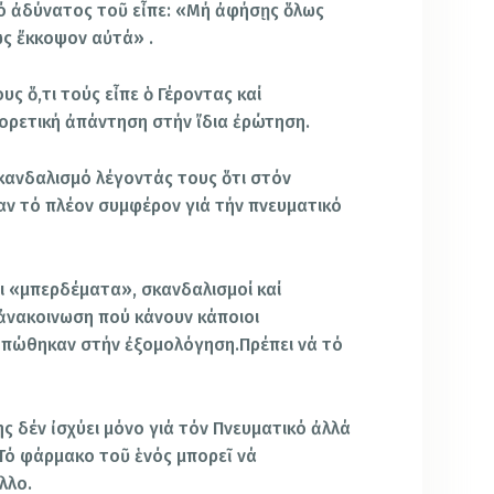
ό ἀδύνατος τοῦ εἶπε: «Μή ἀφήσῃς ὅλως
ως ἔκκοψον αὐτά» .
ς ὅ,τι τούς εἶπε ὁ Γέροντας καί
ορετική ἀπάντηση στήν ἴδια ἐρώτηση.
κανδαλισμό λέγοντάς τους ὅτι στόν
αν τό πλέον συμφέρον γιά τήν πνευματικό
ι «μπερδέματα», σκανδαλισμοί καί
ἀνακοινωση πού κάνουν κάποιοι
ἰπώθηκαν στήν ἐξομολόγηση.Πρέπει νά τό
ς δέν ἰσχύει μόνο γιά τόν Πνευματικό ἀλλά
 Τό φάρμακο τοῦ ἑνός μπορεῖ νά
λλο.