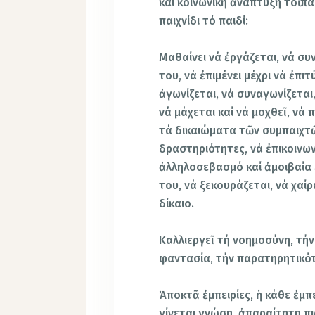
καί κοινωνική ἀνάπτυξη τοῦ παι
παιχνίδι τό παιδί:
Μαθαίνει νά ἐργάζεται, νά σ
του, νά ἐπιμένει μέχρι νά ἐπι
ἀγωνίζεται, νά συναγωνίζεται
νά μάχεται καί νά μοχθεῖ, νά π
τά δικαιώματα τῶν συμπαιχτῶν
δραστηριότητες, νά ἐπικοινωνε
ἀλληλοσεβασμό καί ἀμοιβαία 
του, νά ξεκουράζεται, νά χαίρε
δίκαιο.
Καλλιεργεῖ τή νοημοσύνη, τήν 
φαντασία, τήν παρατηρητικό
Ἀποκτᾶ ἐμπειρίες, ἡ κάθε ἐμπ
γίνεται γνώση, ἀπαραίτητη πι