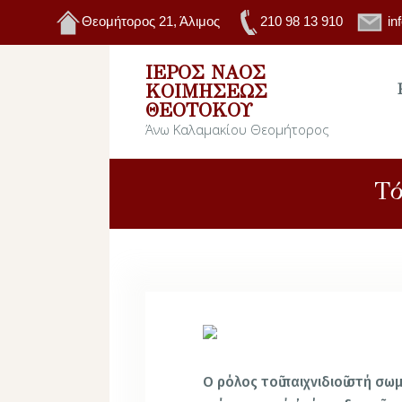
Θεομήτορος 21, Άλιμος
210 98 13 910
in
ΙΕΡΌΣ ΝΑΌΣ
ΚΟΙΜΉΣΕΩΣ
ΘΕΟΤΌΚΟΥ
Άνω Καλαμακίου Θεομήτορος
Τό
Ο ρόλος τοῦ παιχνιδιοῦ στή σω