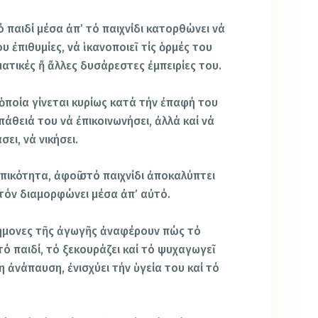
 παιδί μέσα ἀπ’ τό παιχνίδι κατορθώνει νά
υ ἐπιθυμίες, νά ἱκανοποιεῖ τίς ὁρμές του
ματικές ἤ ἄλλες δυσάρεστες ἐμπειρίες του.
 ὁποία γίνεται κυρίως κατά τήν ἐπαφή του
πάθειά του νά ἐπικοινωνήσει, ἀλλά καί νά
ει, νά νικήσει.
πικότητα, ἀφοῦ στό παιχνίδι ἀποκαλύπτει
 τόν διαμορφώνει μέσα ἀπ’ αὐτό.
στήμονες τῆς ἀγωγῆς ἀναφέρουν πώς τό
 τό παιδί, τό ξεκουράζει καί τό ψυχαγωγεῖ
 ἀνάπαυση, ἐνισχύει τήν ὑγεία του καί τό