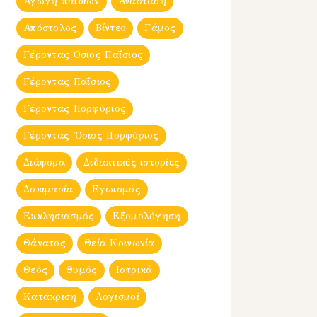
Αγωγή παιδιών
Ανάσταση
Απόστολος
Βίντεο
Γάμος
Γέροντας Όσιος Παΐσιος
Γέροντας Παΐσιος
Γέροντας Πορφύριος
Γέροντας Ὀσιος Πορφύριος
Διάφορα
Διδακτικές ιστορίες
Δοκιμασία
Εγωισμός
Εκκλησιασμός
Εξομολόγηση
Θάνατος
Θεία Κοινωνία
Θεός
Θυμός
Ιατρικά
Κατάκριση
Λογισμοί