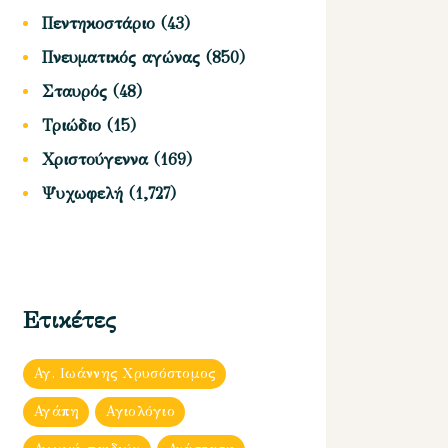
Πεντηκοστάριο
(43)
Πνευματικός αγώνας
(850)
Σταυρός
(48)
Τριώδιο
(15)
Χριστούγεννα
(169)
Ψυχωφελή
(1,727)
Ετικέτες
Αγ. Ιωάννης Χρυσόστομος
Αγάπη
Αγιολόγιο