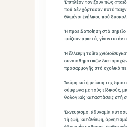
Ἐπιπλέον τονίζουν πώς «παιδ
πού δέν χόρτασαν ποτέ παιχνίδ
θλιμένοι ἐνήλικοι, πού δυσκο
Ἡ προειδοποίηση στό σημεῖο 
παίζουν ἀρκετά, γίνονται ἀντ
Ἡ ἔλλειψη τοῦ παιχνιδιοῦ συγ
συναισθηματικῶν διαταραχῶν κ
προσαρμογῆς στό σχολικό περ
Ἀκόμη καί ἡ μείωση τῆς δραστη
σύμφωνα μέ τούς εἰδικούς, μ
θολογικές καταστάσεις στή 
Ἐκνευρισμό, ἀδυναμία αὐτοσυ
τή ζωή, κατάθλιψη, ἀρνητισμό
ἀδυναμία μάθησης, ἐπιθετικό