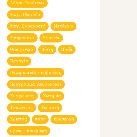
Λόγια Γερόντων
Μεγ. Βδομἀδα
Μεγ. Σαρακοστή
Μετάνοια
Μνημόσυνα
Νηστεία
Οικογένεια
Πίστη
Παιδί
Παναγία
Πνευματικές συμβουλές
Πρόγραμμα Ακολουθιών
Συγχώρεση
Σωτηρία
Ταπείνωση
Υπομονή
Χριστός
πάθη
προσευχή
υγεια - διατροφη