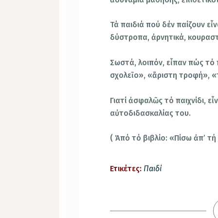
Τά παιδιά πού δέν παίζουν εἶν
δύστροπα, ἀρνητικά, κουραστ
Σωστά, λοιπόν, εἶπαν πώς τό π
σχολεῖο», «ἄριστη τροφή», 
Γιατί ἀσφαλῶς τό παιχνίδι, ε
αὐτοδιδασκαλίας του.
( Ἀπό τό βιβλίο: «Πίσω ἀπ’ τ
Ετικέτες:
Παιδί