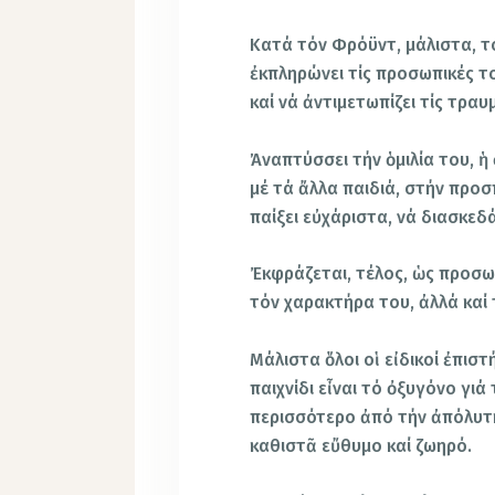
Κατά τόν Φρόϋντ, μάλιστα, τό
ἐκπληρώνει τίς προσωπικές το
καί νά ἀντιμετωπίζει τίς τραυ
Ἀναπτύσσει τήν ὁμιλία του, ἡ
μέ τά ἄλλα παιδιά, στήν προσ
παίξει εὐχάριστα, νά διασκεδάσ
Ἐκφράζεται, τέλος, ὡς προσω
τόν χαρακτήρα του, ἀλλά καί
Μάλιστα ὅλοι οἱ εἰδικοί ἐπι
παιχνίδι εἶναι τό ὀξυγόνο γιά
περισσότερο ἀπό τήν ἀπόλυτη
καθιστᾶ εὔθυμο καί ζωηρό.