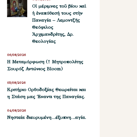
Οἱ μέριμνες τοῦ βίου καὶ
ἡ ἐναπόθεσή τους στὴν
Παναγία – Λεμοντζῆς
Θεόφιλος
Ἀρχιμανδρίτης, Δρ.
Θεολογίας
06/08/2026
Η Μεταμόρφωση († Μητροπολίτης
Σουρόζ Αντώνιος Bloom)
05/08/2026
Kριτήριο Oρθοδοξίας Θεωρείται και
η Στάση μας ΄Εναντι της Παναγίας.
04/08/2026
Νηστεία διευρυμένη…έξυπνη…αγία.