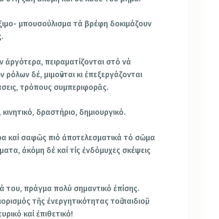
αίξιμο- μπουσούλισμα τά βρέφη δοκιμάζουν
.
ν ἀργότερα, πειραματίζονται στό νά
ν ρόλων δέ, μιμοῦνται κι ἐπεξεργάζονται
σεις, τρόπους συμπεριφορᾶς.
, κινητικό, δραστήριο, δημιουργικό.
ρα καί σαφῶς πιό ἀποτελεσματικά τό σῶμα
ματα, ἀκόμη δέ καί τίς ἐνδόμυχες σκέψεις
ά του, πράγμα πολύ σημαντικό ἐπίσης.
ρισμός τῆς ἐνεργητικότητας τοῦ παιδιοῦ,
υρικό καί ἐπιθετικό!