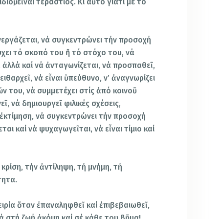
διοῦ, εἶναι τεράστιος. Κι αὐτό γιατί μέ τό
υνεργάζεται, νά συγκεντρώνει τήν προσοχή
τύχει τό σκοπό του ἤ τό στόχο του, νά
, ἀλλά καί νά ἀνταγωνίζεται, νά προσπαθεῖ,
ειθαρχεῖ, νά εἶναι ὑπεύθυνο, ν’ ἀναγνωρίζει
 του, νά συμμετέχει στίς ἀπό κοινοῦ
ῖ, νά δημιουργεῖ φιλικές σχέσεις,
ἐκτίμηση, νά συγκεντρώνει τήν προσοχή
ται καί νά ψυχαγωγεῖται, νά εἶναι τίμιο καί
κρίση, τήν ἀντίληψη, τή μνήμη, τή
τητα.
ειρία ὅταν ἐπαναληφθεῖ καί ἐπιβεβαιωθεῖ,
ά στή ζωή ἀκόμη καί σέ κάθε του βῆμα!