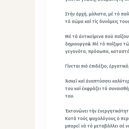
Στήν ἀρχή, μάλιστα, μέ τό π
τό σῶμα καί τίς δυνάμεις τους
Μέ τά ἀντικείμενα πού παίζου
δημιουργοῦν. Μέ τό παίξιμο τῶ
γεγονότα, πρόσωπα, καταστά
Γίνεται πιό ἐπιδέξιο, ἐργατικό
Ἀσκεῖ καί ἀναπτύσσει καλύτε
του καί ἐκφράζει τά συναισθή
του.
Ἐκτονώνει τήν ἐνεργητικότητ
Κατά τούς ψυχολόγους ὁ περιο
μπορεῖ νά τό μεταβάλλει σέ νε