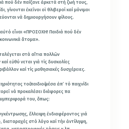
ιά πού δέν παίξανε ἀρκετά στή ζωή τους,
ι, γίνονται ἐκεῖνοι οἱ θλιβεροί καί μόνιμοι
λεύονται νά δημιουργήσουν φίλους.
αὐτό εἶναι «ΠΡΟΣΟΧΗ! Παιδιά πού δέν
ικοινωνικά ἄτομα».
καταλέγεται στά αἴτια πολλῶν
αί εὐθύ νεται γιά τίς δυσκολίες
ιβάλλον καί τίς μαθησιακές δυσχέρειες.
ριότητας τοῦ παιδιοῦ μέσα ἀπ’ τό παιχνίδι
πορεῖ νά προκαλέσει διάφορες πα
συμπεριφορά του, ὅπως:
γκέντρωσης, ἔλλειψη ἐνδιαφέροντος γιά
, διαταραχές στό λόγο καί τήν ἀντίληψη,
τητα, καταστροφικές τάσεις κ.λπ.