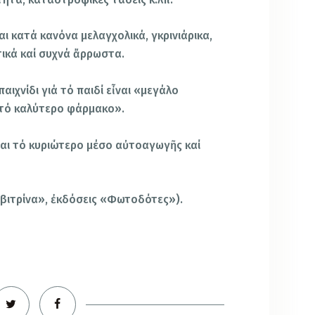
αι κατά κανόνα μελαγχολικά, γκρινιάρικα,
ικά καί συχνά ἄρρωστα.
αιχνίδι γιά τό παιδί εἶναι «μεγάλο
«τό καλύτερο φάρμακο».
ἶναι τό κυριώτερο μέσο αὐτοαγωγῆς καί
ή βιτρίνα», ἐκδόσεις «Φωτοδότες»).