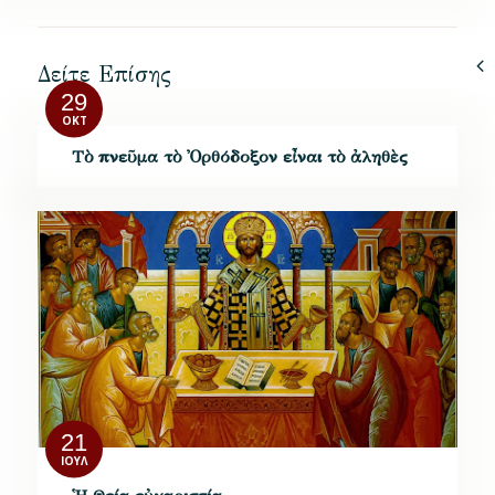
Δείτε Επίσης
29
ΟΚΤ
Τὸ πνεῦμα τὸ Ὀρθόδοξον εἶναι τὸ ἀληθὲς
21
ΙΟΎΛ