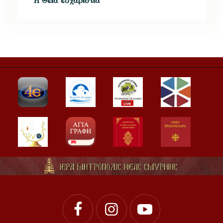
῾Η Θεία εὐχαριστία