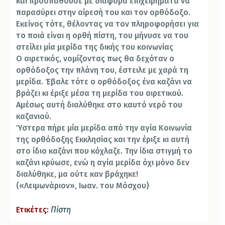
και προσπαθούσε με διάφορα επιχειρήματα να
παρασύρει στην αίρεσή του και τον ορθόδοξο.
Εκείνος τότε, θέλοντας να τον πληροφορήσει για
το ποιά είναι η ορθή πίστη, του μήνυσε να του
στείλει μία μερίδα της δικής του κοινωνίας
Ο αιρετικός, νομίζοντας πως θα δεχόταν ο
ορθόδοξος την πλάνη του, έστειλε με χαρά τη
μερίδα. Έβαλε τότε ο ορθόδοξος ένα καζάνι να
βράζει κι έριξε μέσα τη μερίδα του αιρετικού.
Αμέσως αυτή διαλύθηκε στο καυτό νερό του
καζανιού.
Ύστερα πήρε μία μερίδα από την αγία Κοινωνία
της ορθόδοξης Εκκλησίας και την έριξε κι αυτή
στο ίδιο καζάνι που κόχλαζε. Την ίδια στιγμή το
καζάνι κρύωσε, ενώ η αγία μερίδα όχι μόνο δεν
διαλύθηκε, μα ούτε καν βράχηκε!
(«Λειμωνάριον», Ιωαν. του Μόσχου)
Ετικέτες:
Πίστη