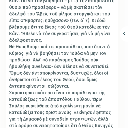
Κάϊν. Για να τον βοηθήσει – μετὰ την ἀπαράδεκτη
θυσία ποὺ προσέφερε – νὰ μὴ σκοτώσει τὸν
ἀδελφό του Ἄβελ, τοῦ μίλησε στοργικὰ καὶ τοῦ
εἶπε: «Ἥμαρτες; ἡσύχασον» (Γεν. δ΄ 7). Κι ἐδῶ
βλέπουμε ὅτι τὸ ἔλεος τοῦ Θεοῦ κατεδίωκε τὸν
Κάϊν. Ἤθελε νὰ τὸν συγκρατήσει, γιὰ νὰ μὴ γίνει
ἀδελφοκτόνος.
Νὰ θυμηθοῦμε καὶ τις προσπάθειες που ἔκανε ὁ
Κύριος, γιὰ νὰ βοηθήσει τον Ἰούδα νὰ μην Τον
προδώσει. Ἀλλ᾿ «ὁ πα­­ράνομος Ἰούδας οὐκ
ἠβουλήθη συν­ιέ­ναι»· δεν θέλησε νὰ συνετισθεῖ.
Ὅμως δὲν ἀνταποκρίνονται, δυστυχῶς, ὅλοι οἱ
ἄν­­θρωποι στὸ ἔλεος τοῦ Θεοῦ, ὅσοι ὅ­μως
ἀνταποκρίνονται, σώζονται.
Χαρακτηριστικότερο εἶναι τὸ παράδει­γμα τῆς
καταδιώξεως τοῦ ἀποστόλου Παύλου. Ὁ πριν
Σαῦλος κυριεύθηκε ἀπὸ ἀχαλίνωτη μανία νὰ
καταδιώξει τους Χριστιανούς. Ξεκίνησε ἔφιππος
γιὰ τὴ Δαμα­σκὸ μὲ συνοδεία στρατιωτῶν, ἀλλὰ
στὸ δρόμο συνειδητοποίησε ὅτι ὁ θεῖος Κυνη­γός