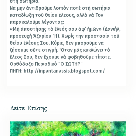
στὴ σωτηρία.
Νὰ μην ἀντιδροῦμε λοιπόν ποτὲ στὴ σωτήρια
καταδίωξη τοῦ θείου ἐλέους, ἀλλὰ νὰ Τον
παρακαλοῦμε λέγοντας:
«Μὴ ἀποστήσῃς τὸ ἔλεός σου ἀφ᾿ ἡμῶν» (Δανιήλ,
προσευχὴ Ἀζαρίου 11). Χωρίς την προσ­τασία τοῦ
θείου ἐλέους Σου, Κύριε, δεν μποροῦμε νὰ
ζήσουμε οὔτε στι­γμή. Ὅταν μᾶς κυκλώνει τὸ
ἔλεος Σου, δεν ἔχουμε νὰ φοβηθοῦμε τίποτε.
Ορθόδοξο Περιοδικό “Ο ΣΩΤΗΡ”
ΠΗΓΗ: http://inpantanassis.blogspot.com/
Δείτε Επίσης