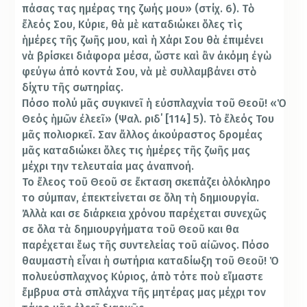
πάσας τας ημέρας της ζωής μου» (στίχ. 6). Τὸ
ἔλεός Σου, Κύριε, θὰ μὲ καταδιώκει ὅλες τὶς
ἡμέρες τῆς ζωῆς μου, καὶ ἡ Χάρι Σου θὰ ἐπιμένει
νὰ βρίσκει διάφορα μέσα, ὥστε καὶ ἂν ἀκόμη ἐγὼ
φεύγω ἀπό κοντά Σου, νὰ μὲ συλλαμβάνει στὸ
δίχτυ τῆς σωτηρίας.
Πόσο πολύ μᾶς συγκινεῖ ἡ εὐσπλαχνία τοῦ Θεοῦ! «Ὁ
Θεός ἡμῶν ἐλεεῖ» (Ψαλ. ριδ΄ [114] 5). Τὸ ἔλεός Του
μᾶς πολιορκεῖ. Σαν ἄλλος ἀκούραστος δρομέας
μᾶς καταδιώκει ὅλες τις ἡμέρες τῆς ζωῆς μας
μέχρι την τελευταία μας ἀναπνοή.
Το ἔλεος τοῦ Θεοῦ σε ἔκταση σκεπάζει ὁλόκληρο
το σύμπαν, ἐπεκτείνεται σε ὅλη τὴ δημιουργία.
Ἀλλὰ και σε διάρκεια χρόνου παρέχεται συνεχῶς
σε ὅλα τὰ δη­μιουργήματα τοῦ Θεοῦ και θα
παρέχεται ἕως τῆς συντελείας τοῦ αἰῶνος. Πόσο
θαυ­μαστὴ εἶναι ἡ σωτήρια καταδίωξη τοῦ Θεοῦ! Ὁ
πολυεύσπλαχνος Κύριος, ἀπὸ τότε ποὺ εἴμαστε
ἔμβρυα στὰ σπλάχνα τῆς μητέρας μας μέχρι τον