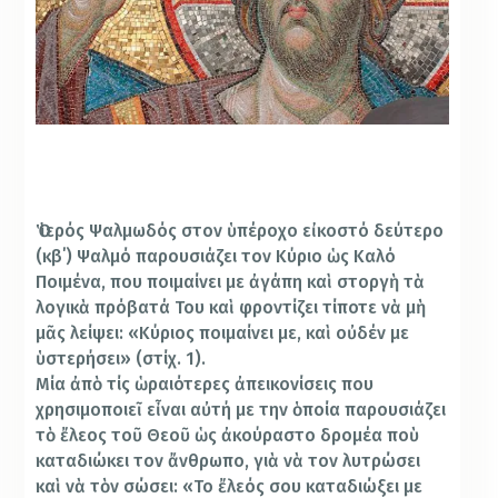
Ὁ ἱερός Ψαλμωδός στον ὑπέροχο εἰ­κοστό δεύτερο
(κβ΄) Ψαλμό παρου­σιάζει τον Κύριο ὡς Καλό
Ποιμένα, που ποιμαίνει με ἀγάπη καὶ στοργὴ τὰ
λογικὰ πρόβατά Του καὶ φροντίζει τίποτε νὰ μὴ
μᾶς λείψει: «Κύριος ποιμαίνει με, καὶ οὐδέν με
ὑστερήσει» (στίχ. 1).
Μία ἀπὸ τίς ὡραιότερες ἀπεικονίσεις που
χρησιμοποιεῖ εἶναι αὐτή με την ὁποία παρουσιάζει
τὸ ἔλεος τοῦ Θεοῦ ὡς ἀκούραστο δρομέα ποὺ
καταδιώκει τον ἄν­θρωπο, γιὰ νὰ τον λυτρώσει
καὶ νὰ τὸν σώ­­σει: «Το ἔλεός σου καταδιώξει με