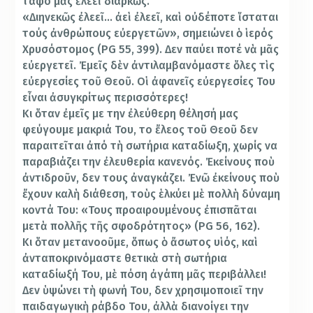
τάφο μᾶς ἐλεεῖ διαρκῶς.
«Διηνεκῶς ἐλεεῖ… ἀεὶ ἐλεεῖ, καὶ οὐδέποτε ἵσταται
τούς ἀνθρώπους εὐεργετῶν», σημειώνει ὁ ἱερός
Χρυσόστομος (PG 55, 399). Δεν παύει ποτέ νὰ μᾶς
εὐεργετεῖ. Ἐμεῖς δὲν ἀντιλαμβανόμαστε ὅλες τὶς
εὐεργεσίες τοῦ Θεοῦ. Οἱ ἀφανεῖς εὐεργεσίες Του
εἶναι ἀσυγκρίτως περισσότερες!
Κι ὅταν ἐμεῖς με την ἐλεύθερη θέλησή μας
φεύγουμε μακριά Του, το ἔλεος τοῦ Θεοῦ δεν
παραιτεῖται ἀπό τὴ σωτήρια καταδίωξη, χωρίς να
παραβιάζει την ἐλευθερία κανενός. Ἐκείνους ποὺ
ἀντιδροῦν, δεν τους ἀναγκάζει. Ἐνῶ ἐκείνους ποὺ
ἔχουν καλὴ διάθεση, τοὺς ἑλκύει μὲ πολλὴ δύναμη
κοντά Του: «Τους προαιρουμένους ἐπισπᾶται
μετὰ πολλῆς τῆς σφοδρότητος» (PG 56, 162).
Κι ὅταν μετανοοῦμε, ὅπως ὁ ἄσωτος υἱός, καὶ
ἀνταποκρινόμαστε θετικὰ στὴ σωτήρια
καταδίωξή Του, μὲ πόση ἀγάπη μᾶς περιβάλλει!
Δεν ὑψώνει τὴ φωνή Του, δεν χρησιμοποιεῖ την
παιδαγωγικὴ ράβδο Του, ἀλλὰ διανοίγει την