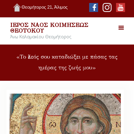
Θεομήτορος 21, Άλιμος
ΙΕΡΌΣ ΝΑΌΣ ΚΟΙΜΉΣΕΩΣ
ΘΕΟΤΌΚΟΥ
Άνω Καλαμακίου Θεομήτορος
«Το ἔλεός σου καταδιώξει με πάσας τας
ημέρας της ζωής μου»