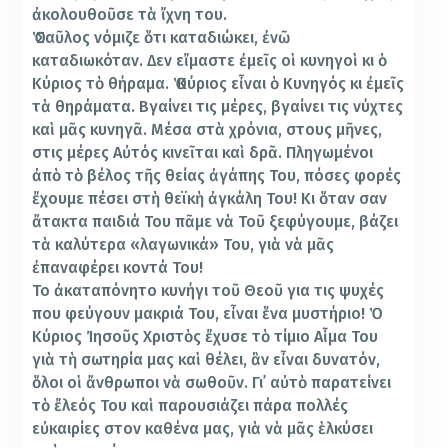
ἀκολουθοῦσε τὰ ἴχνη του.
Ὁ Σαῦλος νόμιζε ὅτι καταδιώκει, ἐνῶ
καταδιωκόταν. Δεν εἴμαστε ἐμεῖς οἱ κυνηγοὶ κι ὁ
Κύριος τὸ θήραμα. Ὁ Κύριος εἶναι ὁ Κυνηγός κι ἐ­μεῖς
τὰ θηράματα. Βγαίνει τις μέρες, βγαί­νει τις νύχτες
καὶ μᾶς κυνηγᾶ. Μέσα στὰ χρόνια, στους μῆνες,
στις μέρες Αὐ­τός κινεῖται καὶ δρᾶ. Πληγωμένοι
ἀπὸ τὸ βέ­λος τῆς θείας ἀγάπης Του, πόσες φο­ρές
ἔχουμε πέσει στὴ θεϊκὴ ἀγκάλη Του! Κι ὅταν σαν
ἄτακτα παιδιά Του πᾶμε νὰ Τοῦ ξεφύγουμε, βάζει
τὰ καλύτερα «λαγωνικά» Του, γιὰ νὰ μᾶς
ἐπαναφέρει κον­τά Του!
Το ἀκαταπόνητο κυνήγι τοῦ Θεοῦ για τις ψυχές
που φεύγουν μακριά Του, εἶναι ἕνα μυστήριο! Ὁ
Κύριος Ἰησοῦς Χριστὸς ἔχυσε τὸ τίμιο Αἷμα Του
γιὰ τὴ σωτηρία μας καὶ θέλει, ἂν εἶναι δυνατόν,
ὅλοι οἱ ἄνθρωποι νὰ σωθοῦν. Γι᾿ αὐτὸ παρατείνει
τὸ ἔλεός Του καὶ παρουσιάζει πάρα πολλές
εὐκαιρίες στον καθένα μας, γιὰ νὰ μᾶς ἑλκύσει