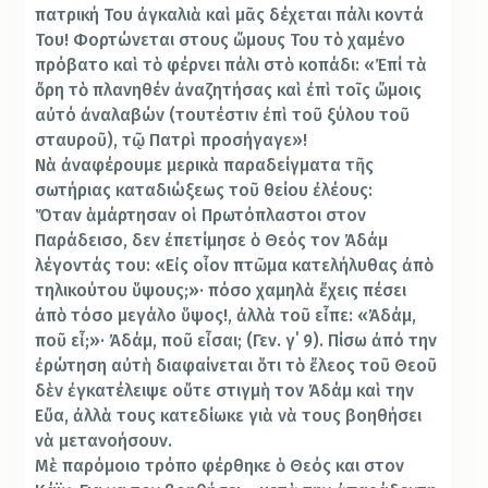
πατρική Του ἀγκαλιὰ καὶ μᾶς δέχεται πάλι κοντά
Του! Φορτώνεται στους ὤμους Του τὸ χα­­μένο
πρόβατο καὶ τὸ φέρνει πάλι στὸ κοπάδι: «Ἐπί τὰ
ὄρη τὸ πλανηθέν ἀναζητήσας καὶ ἐπὶ τοῖς ὤμοις
αὐτό ἀναλαβών (τουτέστιν ἐπὶ τοῦ ξύλου τοῦ
σταυροῦ), τῷ Πατρὶ προσήγαγε»!
Νὰ ἀναφέρουμε μερικὰ παραδείγματα τῆς
σωτήριας καταδιώξεως τοῦ θείου ἐλέους:
Ὅταν ἁμάρτησαν οἱ Πρωτόπλαστοι στον
Παράδεισο, δεν ἐπετίμησε ὁ Θεός τον Ἀδάμ
λέγοντάς του: «Εἰς οἷον πτῶμα κατελήλυθας ἀπὸ
τηλικούτου ὕψους;»· πόσο χαμηλὰ ἔχεις πέσει
ἀπὸ τόσο μεγάλο ὕψος!, ἀλλὰ τοῦ εἶπε: «Ἀδάμ,
ποῦ εἶ;»· Ἀδάμ, ποῦ εἶσαι; (Γεν. γ΄ 9). Πίσω ἀπό την
ἐρώτηση αὐτὴ διαφαίνεται ὅτι τὸ ἔλεος τοῦ Θεοῦ
δὲν ἐγκατέλειψε οὔτε στιγμὴ τον Ἀδάμ καὶ την
Εὔα, ἀλλὰ τους κατεδίωκε γιὰ νὰ τους βοηθήσει
νὰ μετανοήσουν.
Μὲ παρόμοιο τρόπο φέρθηκε ὁ Θεός και στον