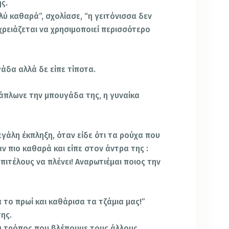
ς.
λύ καθαρά”, σχολίασε, “η γειτόνισσα δεν
 χρειάζεται να χρησιμοποιεί περισσότερο
άδα αλλά δε είπε τίποτα.
άπλωνε την μπουγάδα της, η γυναίκα
γάλη έκπληξη, όταν είδε ότι τα ρούχα που
αν πιο καθαρά και είπε στον άντρα της :
επιτέλους να πλένει! Αναρωτιέμαι ποιος την
 το πρωί και καθάρισα τα τζάμια μας!”
της.
. Ο τρόπος που βλέπουμε τους άλλους