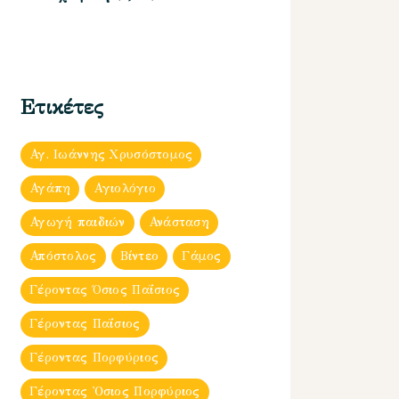
Ετικέτες
Αγ. Ιωάννης Χρυσόστομος
Αγάπη
Αγιολόγιο
Αγωγή παιδιών
Ανάσταση
Απόστολος
Βίντεο
Γάμος
Γέροντας Όσιος Παΐσιος
Γέροντας Παΐσιος
Γέροντας Πορφύριος
Γέροντας Ὀσιος Πορφύριος