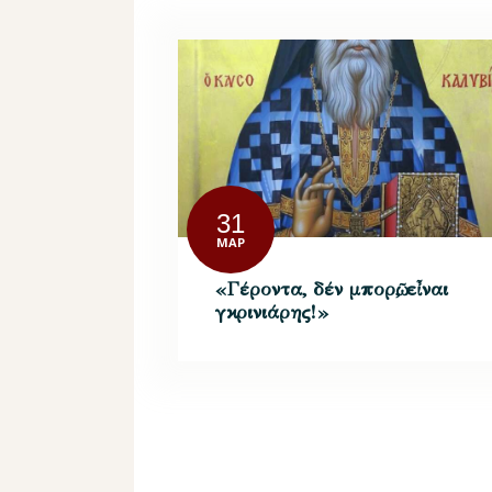
31
ΜΑΡ
«Γέροντα, δέν μπορῶ, εἶναι
γκρινιάρης!»