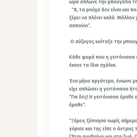
ώρα άπλωνε την μπουγάδα τη
“Ά, τα ρούχα δεν είναι και πο
ξέρει να πλένει καλά. Μάλλον
σαπούνι”.
Ο σύζυγος κοίταξε την μπουγ
Κάθε φορά που η γειτόνισσα 
έκανε τα ίδια σχόλια.
Ένα μήνα αργότερα, ένιωσε με
είχε απλώσει η γειτόνισσα ήτ
“Για δες! Η γειτόνισσα έμαθε 
έμαθε”.
“Ξέρεις ξύπνησα νωρίς σήμερα
γύρισε και της είπε ο άντρας 
(Έτσι συμβαίνει και στη ζωή