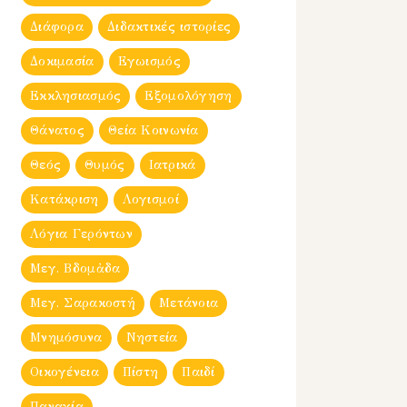
Διάφορα
Διδακτικές ιστορίες
Δοκιμασία
Εγωισμός
Εκκλησιασμός
Εξομολόγηση
Θάνατος
Θεία Κοινωνία
Θεός
Θυμός
Ιατρικά
Κατάκριση
Λογισμοί
Λόγια Γερόντων
Μεγ. Βδομἀδα
Μεγ. Σαρακοστή
Μετάνοια
Μνημόσυνα
Νηστεία
Οικογένεια
Πίστη
Παιδί
Παναγία