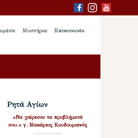
υμέσα
Μυστήρια
Επικοινωνία
Ρητά Αγίων
«Να χαίρεσαι τα προβλήματά
σου.» γ. Μακάριος Κουδουμιανός
Σύναξη Νέων Παλαιοχωρίου