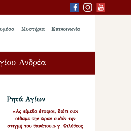
υμέσα
Μυστήρια
Επικοινωνία
Αγίου Ανδρέα
Ρητά Αγίων
«Ας είμεθα έτοιμοι, διότι ουκ
οίδαμε την ώραν ουδέν την
στιγμή του θανάτου.» γ. Φιλόθεος