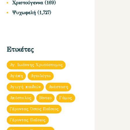
Χριστούγεννα
(169)
Ψυχωφελή
(1,727)
Ετικέτες
Αγ. Ιωάννης Χρυσόστομος
Αγάπη
Αγιολόγιο
Αγωγή παιδιών
Ανάσταση
Απόστολος
Βίντεο
Γάμος
Γέροντας Όσιος Παΐσιος
Γέροντας Παΐσιος