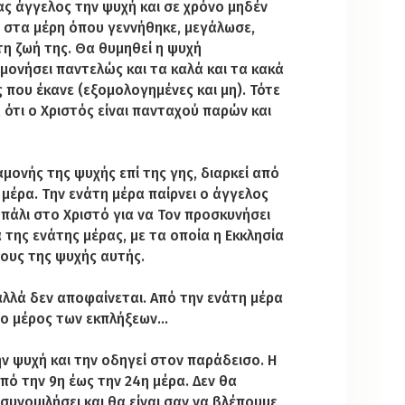
ας άγγελος την ψυχή και σε χρόνο μηδέν
ει στα μέρη όπου γεννήθηκε, μεγάλωσε,
τη ζωή της. Θα θυμηθεί η ψυχή
σμονήσει παντελώς και τα καλά και τα κακά
ς που έκανε (εξομολογημένες και μη). Τότε
, ότι ο Χριστός είναι πανταχού παρών και
μονής της ψυχής επί της γης, διαρκεί από
 μέρα. Την ενάτη μέρα παίρνει ο άγγελος
 πάλι στο Χριστό για να Τον προσκυνήσει
της ενάτης μέρας, με τα οποία η Εκκλησία
έους της ψυχής αυτής.
αλλά δεν αποφαίνεται. Από την ενάτη μέρα
ερο μέρος των εκπλήξεων…
ν ψυχή και την οδηγεί στον παράδεισο. Η
πό την 9η έως την 24η μέρα. Δεν θα
συνομιλήσει και θα είναι σαν να βλέπουμε