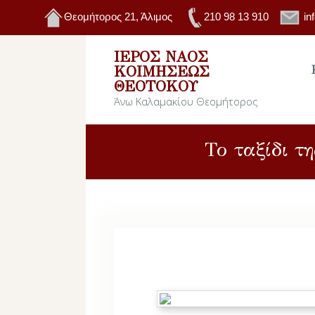
Θεομήτορος 21, Άλιμος
210 98 13 910
in
ΙΕΡΌΣ ΝΑΌΣ
ΚΟΙΜΉΣΕΩΣ
ΘΕΟΤΌΚΟΥ
Άνω Καλαμακίου Θεομήτορος
Το ταξίδι τ