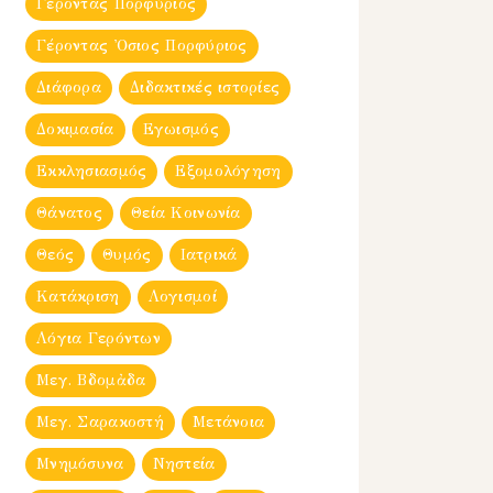
Γέροντας Πορφύριος
Γέροντας Ὀσιος Πορφύριος
Διάφορα
Διδακτικές ιστορίες
Δοκιμασία
Εγωισμός
Εκκλησιασμός
Εξομολόγηση
Θάνατος
Θεία Κοινωνία
Θεός
Θυμός
Ιατρικά
Κατάκριση
Λογισμοί
Λόγια Γερόντων
Μεγ. Βδομἀδα
Μεγ. Σαρακοστή
Μετάνοια
Μνημόσυνα
Νηστεία