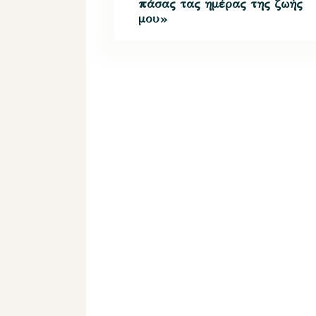
πάσας τας ημέρας της ζωής
μου»