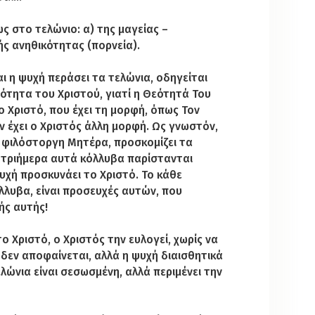
ς στο τελώνιο: α) της μαγείας –
ής ανηθικότητας (πορνεία).
ι η ψυχή περάσει τα τελώνια, οδηγείται
τητα του Χριστού, γιατί η Θεότητά Του
το Χριστό, που έχει τη μορφή, όπως Τον
εν έχει ο Χριστός άλλη μορφή. Ως γνωστόν,
ς φιλόστοργη Μητέρα, προσκομίζει τα
α τριήμερα αυτά κόλλυβα παρίστανται
υχή προσκυνάει το Χριστό. Το κάθε
λλυβα, είναι προσευχές αυτών, που
ής αυτής!
 Χριστό, ο Χριστός την ευλογεί, χωρίς να
 δεν αποφαίνεται, αλλά η ψυχή διαισθητικά
ελώνια είναι σεσωσμένη, αλλά περιμένει την