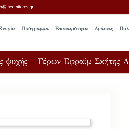
fo@theomitoros.gr
Ενορία
Πρόγραμμα
Επικαιρότητα
Δράσεις
Πολ
ης ψυχής – Γέρων Εφραίμ Σκήτης 