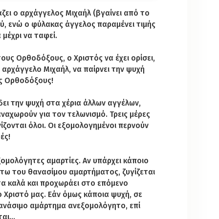
άζει ο αρχάγγελος Μιχαήλ (βγαίνει από το
ού, ενώ ο φύλακας άγγελος παραμένει τιμής
 μέχρι να ταφεί
.
τους Ορθοδόξους, ο Χριστός να έχει ορίσει,
 αρχάγγελο Μιχαήλ, να παίρνει την ψυχή
υς Ορθοδόξους!
ει την ψυχή στα χέρια άλλων αγγέλων,
ναχωρούν για τον τελωνισμό. Τρεις μέρες
νίζονται όλοι. Οι εξομολογημένοι περνούν
ές!
ξομολόγητες αμαρτίες. Αν υπάρχει κάποιο
τω του θανασίμου αμαρτήματος, ζυγίζεται
 τα καλά και προχωράει στο επόμενο
 Χριστό μας. Εάν όμως κάποια ψυχή, σε
θανάσιμο αμάρτημα ανεξομολόγητο, επί
ται…