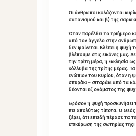
Οι άνθρωποι κολάζονται κυρίω
σατανισμού και β) της σαρκικ
Όταν παρέλθει το τριήμερο κα
από τον άγγελο στην ανθρωπό
δεν φαίνεται. Βλέπει η ψυχή 
βλέπουμε στις εικόνες μας. Δ
την τρίτη μέρα, η Εκκλησία ω
κόλλυβα της τρίτης μέρας. Τ
ενώπιον του Κυρίου, όταν η ψ
σπυράκι – σιταράκι από τα κό
δέονται εξ ονόματος της ψυχ
Εφόσον η ψυχή προσκυνήσει το
πει απολύτως τίποτα. Ο Θεός
ξέρει, ότι επειδή πέρασε τα τ
επικύρωση της σωτηρίας της!