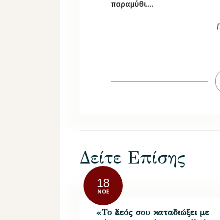
παραμύθι….
Δείτε Επίσης
18
ΝΟΈ
«Το ἔλεός σου καταδιώξει με