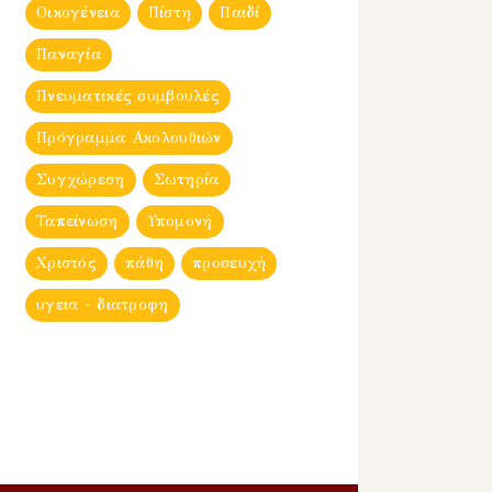
Οικογένεια
Πίστη
Παιδί
Παναγία
Πνευματικές συμβουλές
Πρόγραμμα Ακολουθιών
Συγχώρεση
Σωτηρία
Ταπείνωση
Υπομονή
Χριστός
πάθη
προσευχή
υγεια - διατροφη