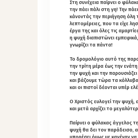
Στη συνέχεια παίρνει ο φύλακ
την πάει πάλι στη γη! Την πά
κάνοντάς την περιήγηση όλη 
λεπτομέρειες, που τα είχε λη
έργα της και όλες τις αμαρτίε
η ψυχή διαπιστώνει εμπειρικά
γνωρίζει τα πάντα!
Το δρομολόγιο αυτό της παρα
την τρίτη μέρα έως την ενάτη
την ψυχή και την παρουσιάζει
και βάζουμε τώρα τα κόλλυβα 
και οι πιστοί δέονται υπέρ ελ
Ο Χριστός ευλογεί την ψυχή, 
και μετά αρχίζει το μεγαλύτ
Παίρνει ο φύλακας άγγελος τη
ψυχή θα δει τον παράδεισο, α
μπορέσει όμως με κανέναν να 