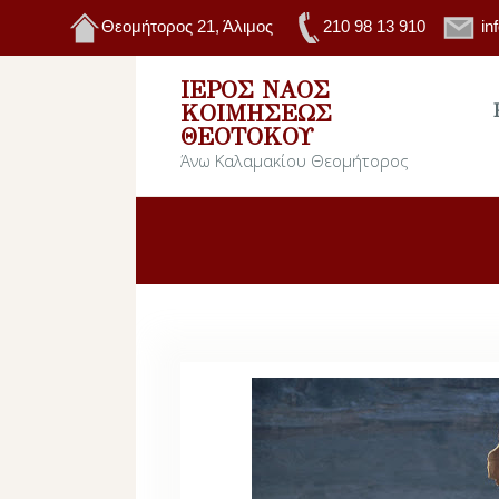
Θεομήτορος 21, Άλιμος
210 98 13 910
in
ΙΕΡΌΣ ΝΑΌΣ
ΚΟΙΜΉΣΕΩΣ
ΘΕΟΤΌΚΟΥ
Άνω Καλαμακίου Θεομήτορος