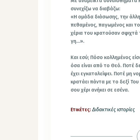
Με ανάμεικτα συναισθήματα κ
συνεχίζω να διαβάζω:
«Η ομάδα διάσωσης, την άλλη 
πεθαμένος, παγωμένος και το
χέρια του κρατούσαν σφιχτά 
γη…».
Και εσύ; Πόσο κολλημένος είσ
όσα είναι από το Θεό. Ποτέ δε
έχει εγκαταλείψει. Ποτέ μη νο
κρατάει πάντα με το δεξί Του 
σου χέρι ανήκει σε εσένα.
Ετικέτες:
Διδακτικές ιστορίες