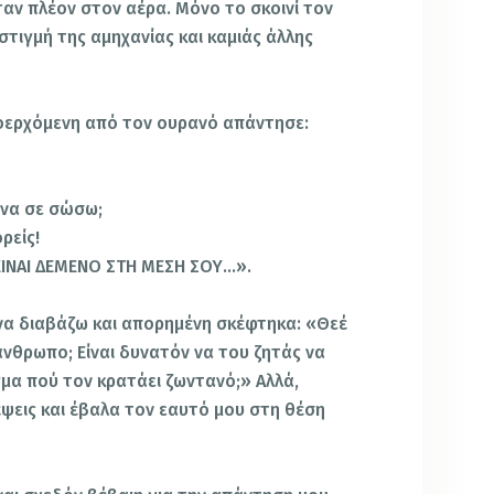
αν πλέον στον αέρα. Μόνο το σκοινί τον
στιγμή της αμηχανίας και καμιάς άλλης
ροερχόμενη από τον ουρανό απάντησε:
ώ να σε σώσω;
ρείς!
ΕΙΝΑΙ ΔΕΜΕΝΟ ΣΤΗ ΜΕΣΗ ΣΟΥ…».
να διαβάζω και απορημένη σκέφτηκα: «Θεέ
άνθρωπο; Είναι δυνατόν να του ζητάς να
γμα πού τον κρατάει ζωντανό;» Αλλά,
ψεις και έβαλα τον εαυτό μου στη θέση