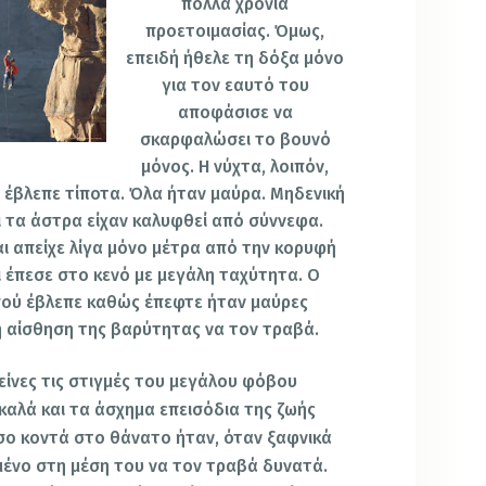
πολλά χρόνια
προετοιμασίας. Όμως,
επειδή ήθελε τη δόξα μόνο
για τον εαυτό του
αποφάσισε να
σκαρφαλώσει το βουνό
μόνος. Η νύχτα, λοιπόν,
ν έβλεπε τίποτα. Όλα ήταν μαύρα. Μηδενική
ι τα άστρα είχαν καλυφθεί από σύννεφα.
ι απείχε λίγα μόνο μέτρα από την κορυφή
ι έπεσε στο κενό με μεγάλη ταχύτητα. Ο
πού έβλεπε καθώς έπεφτε ήταν μαύρες
ρή αίσθηση της βαρύτητας να τον τραβά.
κείνες τις στιγμές του μεγάλου φόβου
καλά και τα άσχημα επεισόδια της ζωής
σο κοντά στο θάνατο ήταν, όταν ξαφνικά
εμένο στη μέση του να τον τραβά δυνατά.