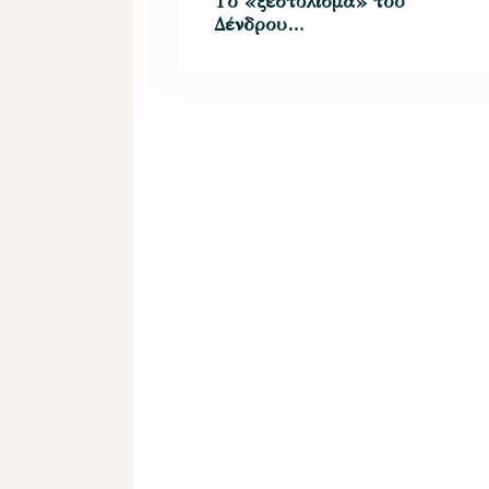
Tο «ξεστόλισμα» του
Δένδρου…