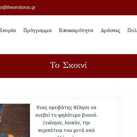
fo@theomitoros.gr
Ενορία
Πρόγραμμα
Επικαιρότητα
Δράσεις
Πολ
Το Σκοινί
Ένας ορειβάτης θέλησε να
ανεβεί το ψηλότερο βουνό.
Ξεκίνησε, λοιπόν, την
περιπέτεια του μετά από