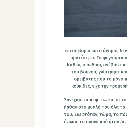
έπεσε βαριά και ο άνδρας δε
ορατότητα. Το φεγγάρι κα
Καθώς ο άνδρας ανέβαινε κα
του βουνού, γλίστρησε κα
ορειβάτης πού το μόνο 
κουκίδες, είχε την τρομε
Συνέχισε να πέφτει… και σε ε
ήρθαν στο μυαλό του όλα τα 
του. Σκεφτόταν, τώρα, το πό
ένιωσε το σκοινί πού ήταν δ