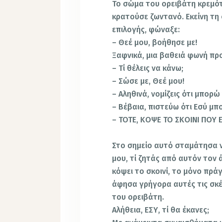
Το σώμα του ορειβάτη κρεμότ
κρατούσε ζωντανό. Εκείνη τη 
επιλογής, φώναξε:
– Θεέ μου, βοήθησε με!
Ξαφνικά, μια βαθειά φωνή π
– Τί θέλεις να κάνω;
– Σώσε με, Θεέ μου!
– Αληθινά, νομίζεις ότι μπορ
– Βέβαια, πιστεύω ότι Εσύ μπο
– ΤΟΤΕ, ΚΟΨΕ ΤΟ ΣΚΟΙΝΙ ΠΟΥ 
Στο σημείο αυτό σταμάτησα 
μου, τί ζητάς από αυτόν τον 
κόψει το σκοινί, το μόνο πρά
άφησα γρήγορα αυτές τις σκέ
του ορειβάτη.
Αλήθεια, ΕΣΥ, τί θα έκανες;