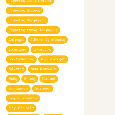
Γέροντας Όσιος Παΐσιος
Γέροντας Παΐσιος
Γέροντας Πορφύριος
Γέροντας Ὀσιος Πορφύριος
Διάφορα
Διδακτικές ιστορίες
Δοκιμασία
Εγωισμός
Εκκλησιασμός
Εξομολόγηση
Θάνατος
Θεία Κοινωνία
Θεός
Θυμός
Ιατρικά
Κατάκριση
Λογισμοί
Λόγια Γερόντων
Μεγ. Βδομἀδα