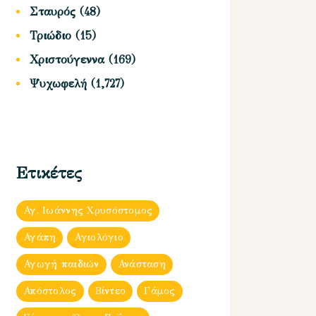
Σταυρός
(48)
Τριώδιο
(15)
Χριστούγεννα
(169)
Ψυχωφελή
(1,727)
Ετικέτες
Αγ. Ιωάννης Χρυσόστομος
Αγάπη
Αγιολόγιο
Αγωγή παιδιών
Ανάσταση
Απόστολος
Βίντεο
Γάμος