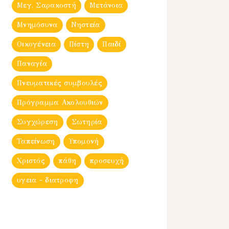
Μεγ. Σαρακοστή
Μετάνοια
Μνημόσυνα
Νηστεία
Οικογένεια
Πίστη
Παιδί
Παναγία
Πνευματικές συμβουλές
Πρόγραμμα Ακολουθιών
Συγχώρεση
Σωτηρία
Ταπείνωση
Υπομονή
Χριστός
πάθη
προσευχή
υγεια - διατροφη