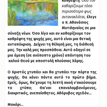
Όσο τον
καθρέφτη.
καθαρίζουμε τόσο
περισσότερο φως
αντανακλάται,
έλεγε
ο π. Αθανάσιος
Μυτιληναίος σε μια
σύναξη νέων. Όσο λίγο και αν καθαρίζουμε τον
καθρέφτη της ψυχής μας, αυτό είναι μια θετική
ανταπόκριση. Δείχνει τη θέλησή μας, τη διάθεσή
μας. Την καλή μας προσπάθεια. Αυτό οδηγεί σε
μια άμεση (σε ανύποπτο χρόνο) απάντηση του
καλού Θεού με αποστολή πλούσιας Χάρης.
Ο Χριστός χτυπάει και θα χτυπάει την πόρτα της
ψυχής. Θα κάνει πάντα αυτό το πρώτο βήμα.
Εμείς, όμως, θα’χουμε τη λεπτή ακοή ν’ακούσουμε
το χτύπο; Θα’ναι επαναλαμβανόμενος,
διακριτικός, ανεπαίσθητος. Αθόρυβος σχεδόν…
Μακάρι…