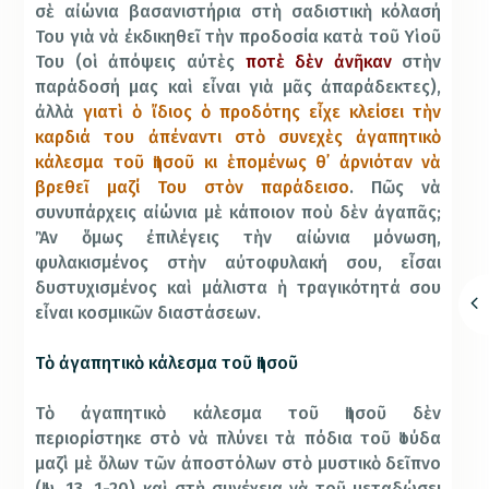
σὲ αἰώνια βασανιστήρια στὴ σαδιστικὴ κόλασή
Του γιὰ νὰ ἐκδικηθεῖ τὴν προδοσία κατὰ τοῦ Υἱοῦ
Του (οἱ ἀπόψεις αὐτὲς
ποτὲ δὲν ἀνῆκαν
στὴν
παράδοσή μας καὶ εἶναι γιὰ μᾶς ἀπαράδεκτες),
ἀλλὰ
γιατὶ ὁ ἴδιος ὁ προδότης εἶχε κλείσει τὴν
καρδιά του ἀπέναντι στὸ συνεχὲς ἀγαπητικὸ
κάλεσμα τοῦ Ἰησοῦ κι ἑπομένως θ᾿ ἀρνιόταν νὰ
βρεθεῖ μαζί Του στὸν παράδεισο
. Πῶς νὰ
συνυπάρχεις αἰώνια μὲ κάποιον ποὺ δὲν ἀγαπᾶς;
Ἂν ὅμως ἐπιλέγεις τὴν αἰώνια μόνωση,
φυλακισμένος στὴν αὐτοφυλακή σου, εἶσαι
δυστυχισμένος καὶ μάλιστα ἡ τραγικότητά σου
εἶναι κοσμικῶν διαστάσεων.
Τὸ ἀγαπητικὸ κάλεσμα τοῦ Ἰησοῦ
Τὸ ἀγαπητικὸ κάλεσμα τοῦ Ἰησοῦ δὲν
περιορίστηκε στὸ νὰ πλύνει τὰ πόδια τοῦ Ἰούδα
μαζὶ μὲ ὅλων τῶν ἀποστόλων στὸ μυστικὸ δεῖπνο
(Ἰω. 13, 1-20) καὶ στὴ συνέχεια νὰ τοῦ μεταδώσει