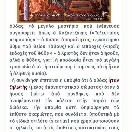
Ἰούδας: τὸ μεγάλο μυστήριο, ποὺ ἐνέπνευσε
συγγραφεῖς ὅπως ὁ Καζαντζάκης («Τελευταῖος
πειρασμός» – ὁ Ἰούδας ἀπαραίτητος, ἐξιλαστήριο
θύμα τοῦ θείου Πάθους) καὶ ὁ Μπόρχες («Τρεῖς
ἐκδοχὲς τοῦ Ἰούδα» – ὁ Χριστὸς δὲν ἦταν ὁ Ἰησοῦς,
ἀλλὰ ὁ Ἰούδας, γιατί ἡ προδοσία ἦταν πιὸ μεγάλη
τραγωδία ἀπὸ τὴ σταύρωση, ἑπομένως αὐτὴ ἦταν
ἡ ἀληθινὴ θυσία).
Τὴ συγκίνηση ἐπιτείνει ἡ ὑποψία ὅτι ὁ Ἰούδας
ἦταν
ζηλωτὴς
(μέλος ἐπαναστατικοῦ σώματος) ὅταν ὁ
Ἰησοῦς (κάτω ἀπὸ συνθῆκες ποὺ δὲν
ἀναφέρονται) τὸν κάλεσε στὴν παρέα τῶν
δώδεκα. Τὴν ὑποψία αὐτὴ δημιούργησε τὸ
ἐπίθετο Ἰσκαριώτης, ποὺ συνδέεται ὑποθετικὰ μὲ
τὸ εἰδικὸ στιλέτο (sicarius) ποὺ χρησιμοποιοῦσαν
οἱ ζηλωτὲς κατὰ τὶς ἐπιθέσεις αὐτοκτονίας τους