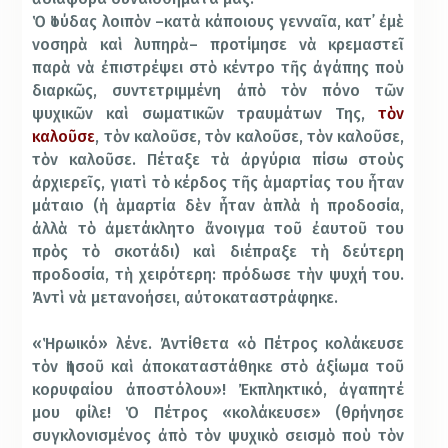
Ὁ Ἰούδας λοιπὸν –κατὰ κάποιους γενναῖα, κατ᾿ ἐμὲ
νοσηρὰ καὶ λυπηρὰ– προτίμησε νὰ κρεμαστεῖ
παρὰ νὰ ἐπιστρέψει στὸ κέντρο τῆς ἀγάπης ποὺ
διαρκῶς, συντετριμμένη ἀπὸ τὸν πόνο τῶν
ψυχικῶν καὶ σωματικῶν τραυμάτων Της,
τὸν
καλοῦσε
, τὸν καλοῦσε, τὸν καλοῦσε, τὸν καλοῦσε,
τὸν καλοῦσε. Πέταξε τὰ ἀργύρια πίσω στοὺς
ἀρχιερεῖς, γιατὶ τὸ κέρδος τῆς ἁμαρτίας του ἦταν
μάταιο (ἡ ἁμαρτία δὲν ἦταν ἁπλὰ ἡ προδοσία,
ἀλλὰ τὸ ἀμετάκλητο ἄνοιγμα τοῦ ἐαυτοῦ του
πρὸς τὸ σκοτάδι) καὶ διέπραξε τὴ δεύτερη
προδοσία, τὴ χειρότερη: πρόδωσε τὴν ψυχή του.
Ἀντὶ νὰ μετανοήσει, αὐτοκαταστράφηκε.
«Ἡρωικό» λένε. Ἀντίθετα «ὁ Πέτρος κολάκευσε
τὸν Ἰησοῦ καὶ ἀποκαταστάθηκε στὸ ἀξίωμα τοῦ
κορυφαίου ἀποστόλου»! Ἐκπληκτικό, ἀγαπητέ
μου φίλε! Ὁ Πέτρος «κολάκευσε» (θρήνησε
συγκλονισμένος ἀπὸ τὸν ψυχικὸ σεισμὸ ποὺ τὸν