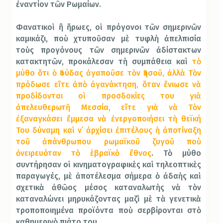
ἐναντίον τῶν Ρωμαίων.
Φανατικοὶ ἢ ἥρωες, οἱ πρόγονοι τῶν σημερινῶν
καμικάζι, ποὺ χτυποῦσαν μὲ τυφλὴ ἀπελπισία
τοὺς προγόνους τῶν σημερινῶν ἀδίστακτων
κατακτητῶν, προκάλεσαν τὴ συμπάθεια καὶ
τὸ
μύθο ὅτι ὁ Ἰούδας ἀγαποῦσε τὸν Ἰησοῦ, ἀλλὰ Τὸν
πρόδωσε εἴτε ἀπὸ ἀγανάκτηση, ὅταν ἔνιωσε νὰ
προδίδονται οἱ προσδοκίες του γιὰ
ἀπελευθερωτῆ Μεσσία, εἴτε γιὰ νὰ Τὸν
ἐξαναγκάσει ἔμμεσα νὰ ἐνεργοποιήσει τὴ θεϊκή
Του δύναμη καὶ ν᾿ ἀρχίσει ἐπιτέλους ἡ ἀποτίναξη
τοῦ ἀπάνθρωπου ρωμαϊκοῦ ζυγοῦ ποὺ
ὀνειρευόταν τὸ ἑβραϊκὸ ἔθνος
. Τὸ μύθο
συντήρησαν οἱ κινηματογραφικὲς καὶ τηλεοπτικὲς
παραγωγές, μὲ ἀποτέλεσμα σήμερα ὁ ἀδαὴς καὶ
σχετικὰ ἀθῶος μέσος καταναλωτὴς νὰ τὸν
καταναλώνει μηρυκάζοντας μαζὶ μὲ τὰ γενετικὰ
τροποποιημένα προϊόντα ποὺ σερβίρονται στὸ
καθημερινὸ πιάτο του.