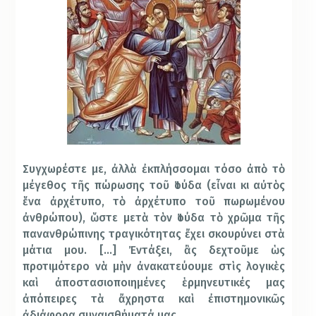
Συγχωρέστε με, ἀλλὰ ἐκπλήσσομαι τόσο ἀπὸ τὸ
μέγεθος τῆς πώρωσης τοῦ Ἰούδα (εἶναι κι αὐτὸς
ἕνα ἀρχέτυπο, τὸ ἀρχέτυπο τοῦ πωρωμένου
ἀνθρώπου), ὥστε μετὰ τὸν Ἰούδα τὸ χρῶμα τῆς
πανανθρώπινης τραγικότητας ἔχει σκουρύνει στὰ
μάτια μου. […] Ἐντάξει, ἂς δεχτοῦμε ὡς
προτιμότερο νὰ μὴν ἀνακατεύουμε στὶς λογικὲς
καὶ ἀποστασιοποιημένες ἑρμηνευτικές μας
ἀπόπειρες τὰ ἄχρηστα καὶ ἐπιστημονικῶς
ἀδιάφορα συναισθήματά μας.