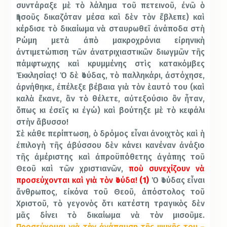
συντάραξε μὲ τὸ λάλημα τοῦ πετεινοῦ, ἐνῶ ὁ
Ἰησοῦς δικαζόταν μέσα καὶ δὲν τὸν ἔβλεπε) καὶ
κέρδισε τὸ δικαίωμα νὰ σταυρωθεῖ ἀνάποδα στὴ
Ρώμη μετὰ ἀπὸ μακροχρόνια εἰρηνικὴ
ἀντιμετώπιση τῶν ἀνατριχιαστικῶν διωγμῶν τῆς
πάμφτωχης καὶ κρυμμένης στὶς κατακόμβες
Ἐκκλησίας! Ὁ δὲ Ἰούδας, τὸ παλληκάρι, ἀστόχησε,
ἀρνήθηκε, ἐπέλεξε βέβαια γιὰ τὸν ἑαυτό του (καὶ
καλὰ ἔκανε, ἂν τὸ θέλετε, αὐτεξούσιο ὂν ἦταν,
ὅπως κι ἐσεῖς κι ἐγώ) καὶ βούτηξε μὲ τὸ κεφάλι
στὴν ἄβυσσο!
Σὲ κάθε περίπτωση, ὁ δρόμος εἶναι ἀνοιχτὸς καὶ ἡ
ἐπιλογὴ τῆς ἀβύσσου δὲν κάνει κανέναν ἀνάξιο
τῆς ἀμέριστης καὶ ἀπροϋπόθετης ἀγάπης τοῦ
Θεοῦ καὶ τῶν χριστιανῶν,
ποὺ συνεχίζουν νὰ
προσεύχονται καὶ γιὰ τὸν Ἰούδα!
(1)
Ὁ Ἰούδας εἶναι
ἄνθρωπος, εἰκόνα τοῦ Θεοῦ, ἀπόστολος τοῦ
Χριστοῦ, τὸ γεγονὸς ὅτι κατέστη τραγικὸς δὲν
μᾶς δίνει τὸ δικαίωμα νὰ τὸν μισοῦμε.
Προσεύχομαι γιὰ τὴν ἀνάπαυση τῆς ψυχῆς του –