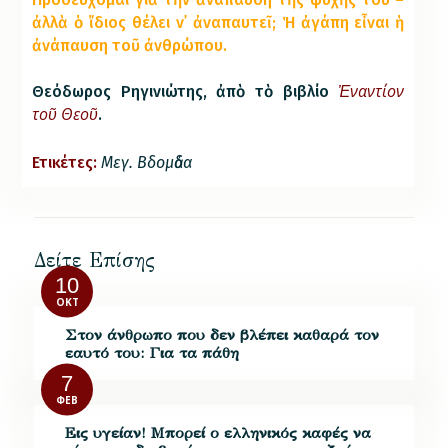
ἀλλὰ ὁ ἴδιος θέλει ν᾿ ἀναπαυτεῖ; Ἡ ἀγάπη εἶναι ἡ
ἀνάπαυση τοῦ ἀνθρώπου.
Ἐναντίον
Θεόδωρος Ρηγινιώτης, ἀπὸ τὸ βιβλίο
τοῦ Θεοῦ
.
Ετικέτες:
Μεγ. Βδομἀδα
Δείτε Επίσης
10
ΟΚΤ
Στον άνθρωπο που δεν βλέπει καθαρά τον
εαυτό του: Για τα πάθη
7
ΦΕΒ
Εις υγείαν! Μπορεί ο ελληνικός καφές να