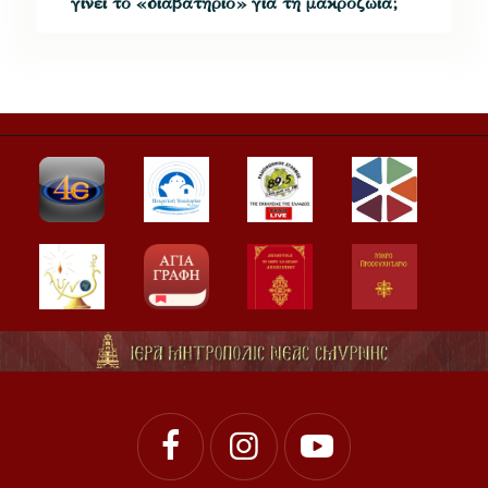
γίνει το «διαβατήριο» για τη μακροζωία;