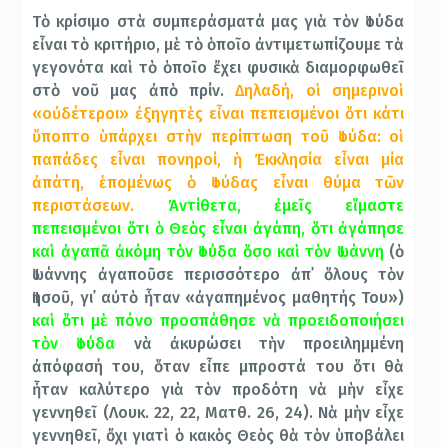
Τὸ κρίσιμο στὰ συμπεράσματά μας γιὰ τὸν Ἰούδα
εἶναι τὸ κριτήριο, μὲ τὸ ὁποῖο ἀντιμετωπίζουμε τὰ
γεγονότα καὶ τὸ ὁποῖο ἔχει φυσικὰ διαμορφωθεῖ
στὸ νοῦ μας ἀπὸ πρίν.
Δηλαδή, οἱ σημερινοὶ
«οὐδέτεροι» ἐξηγητὲς εἶναι πεπεισμένοι ὅτι κάτι
ὕποπτο ὑπάρχει στὴν περίπτωση τοῦ Ἰούδα: οἱ
παπάδες εἶναι πονηροί, ἡ Ἐκκλησία εἶναι μία
ἀπάτη, ἑπομένως ὁ Ἰούδας εἶναι θύμα τῶν
περιστάσεων.
Ἀντίθετα, ἐμεῖς εἴμαστε
πεπεισμένοι ὅτι ὁ Θεὸς εἶναι ἀγάπη, ὅτι ἀγάπησε
καὶ ἀγαπᾶ ἀκόμη τὸν Ἰούδα ὅσο καὶ τὸν Ἰωάννη
(ὁ
Ἰωάννης ἀγαποῦσε περισσότερο ἀπ᾿ ὅλους τὸν
Ἰησοῦ, γι᾿ αὐτὸ ἦταν «ἀγαπημένος μαθητής Του»)
καὶ ὅτι μὲ πόνο προσπάθησε νὰ προειδοποιήσει
τὸν Ἰούδα
νὰ ἀκυρώσει τὴν προειλημμένη
ἀπόφασή του, ὅταν εἶπε μπροστά του ὅτι θὰ
ἦταν καλύτερο γιὰ τὸν προδότη νὰ μὴν εἶχε
γεννηθεῖ (Λουκ. 22, 22, Ματθ. 26, 24). Νὰ μὴν εἶχε
γεννηθεῖ, ὄχι γιατὶ ὁ κακὸς Θεὸς θὰ τὸν ὑποβάλει