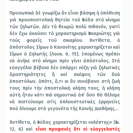
Προσωπικὰ δὲ γνωρίζω ἂν εἶναι βάσιμη ἡ ὑπόθεση
γιὰ προαποστολικὴ θητεία τοῦ Ἰούδα στὸ κίνημα
τῶν ζηλωτῶν. Δὲν τὸ θεωρῶ πολὺ πιθανόν, γιατὶ
δὲν ἔχω ἀκούσει τὸ χαρακτηρισμὸ Ἰσκαριώτης γιὰ
τοὺς φορεῖς τοῦ σικαρίου. Ἀντίθετα, ὁ
ἀπόστολος Σίμων ὁ Κανανίτης χαρακτηρίζεται καὶ
Σίμων ὁ Ζηλωτής (Λουκ. 6, 15), ἑπομένως πρέπει
νὰ ἀνῆκε στὸ κίνημα πρὶν γίνει ἀπόστολος. Στὰ
εὐαγγέλια βέβαια δὲν ὑπάρχει νύξη γιὰ ζηλωτικὲς
δραστηριότητες ἢ καὶ σκέψεις τῶν δυὸ
ἀποστόλων, ὁπότε, ὅ,τι κι ἂν συνέβαινε στὴ ζωή
τους πρὶν τὴν ἀποστολικὴ κλήση τους, ἡ κλήση
αὐτὴ ἦταν κάτι πιὸ σημαντικὸ ἀπ᾿ ὅσο θὰ θέλαμε
νὰ πιστεύουμε στὶς ἁπλουστευτικὲς ἑρμηνεῖες
ποὺ δίνουμε στὰ γεγονότα τῆς Καινῆς Διαθήκης…
Ἀντίθετα, ὁ Ἰούδας χαρακτηρίζεται «κλέπτης» (Ἰω.
12, 6) καὶ
εἶναι προφανὲς ὅτι οἱ εὐαγγελιστὲς