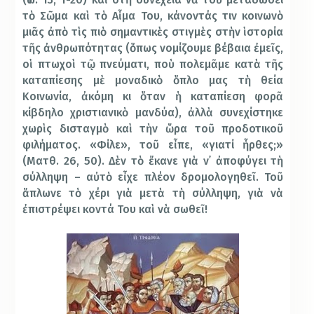
τὸ Σῶμα καὶ τὸ Αἷμα Του, κάνοντάς τιν κοινωνὸ
μιᾶς ἀπὸ τὶς πιὸ σημαντικὲς στιγμὲς στὴν ἱστορία
τῆς ἀνθρωπότητας (ὅπως νομίζουμε βέβαια ἐμεῖς,
οἱ πτωχοὶ τῷ πνεύματι, ποὺ πολεμᾶμε κατὰ τῆς
καταπίεσης μὲ μοναδικὸ ὅπλο μας τὴ θεία
Κοινωνία, ἀκόμη κι ὅταν ἡ καταπίεση φορᾶ
κίβδηλο χριστιανικὸ μανδύα), ἀλλὰ συνεχίστηκε
χωρὶς δισταγμὸ καὶ τὴν ὥρα τοῦ προδοτικοῦ
φιλήματος. «Φίλε», τοῦ εἶπε, «γιατί ἦρθες;»
(Ματθ. 26, 50). Δὲν τὸ ἔκανε γιὰ ν᾿ ἀποφύγει τὴ
σύλληψη – αὐτὸ εἶχε πλέον δρομολογηθεῖ. Τοῦ
ἅπλωνε τὸ χέρι γιὰ μετὰ τὴ σύλληψη, γιὰ νὰ
ἐπιστρέψει κοντά Του καὶ νὰ σωθεῖ!