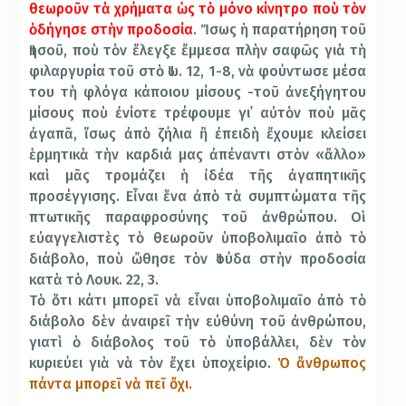
θεωροῦν τὰ χρήματα ὡς τὸ μόνο κίνητρο ποὺ τὸν
ὁδήγησε στὴν προδοσία
. Ἴσως ἡ παρατήρηση τοῦ
Ἰησοῦ, ποὺ τὸν ἔλεγξε ἔμμεσα πλὴν σαφῶς γιὰ τὴ
φιλαργυρία τοῦ στὸ Ἰω. 12, 1-8, νὰ φούντωσε μέσα
του τὴ φλόγα κάποιου μίσους -τοῦ ἀνεξήγητου
μίσους ποὺ ἐνίοτε τρέφουμε γι᾿ αὐτὸν ποὺ μᾶς
ἀγαπᾶ, ἴσως ἀπὸ ζήλια ἢ ἐπειδὴ ἔχουμε κλείσει
ἑρμητικὰ τὴν καρδιά μας ἀπέναντι στὸν «ἄλλο»
καὶ μᾶς τρομάζει ἡ ἰδέα τῆς ἀγαπητικῆς
προσέγγισης. Εἶναι ἕνα ἀπὸ τὰ συμπτώματα τῆς
πτωτικῆς παραφροσύνης τοῦ ἀνθρώπου. Οἱ
εὐαγγελιστὲς τὸ θεωροῦν ὑποβολιμαῖο ἀπὸ τὸ
διάβολο, ποὺ ὤθησε τὸν Ἰούδα στὴν προδοσία
κατὰ τὸ Λουκ. 22, 3.
Τὸ ὅτι κάτι μπορεῖ νὰ εἶναι ὑποβολιμαῖο ἀπὸ τὸ
διάβολο δὲν ἀναιρεῖ τὴν εὐθύνη τοῦ ἀνθρώπου,
γιατὶ ὁ διάβολος τοῦ τὸ ὑποβάλλει, δὲν τὸν
κυριεύει γιὰ νὰ τὸν ἔχει ὑποχείριο.
Ὁ ἄνθρωπος
πάντα μπορεῖ νὰ πεῖ ὄχι.