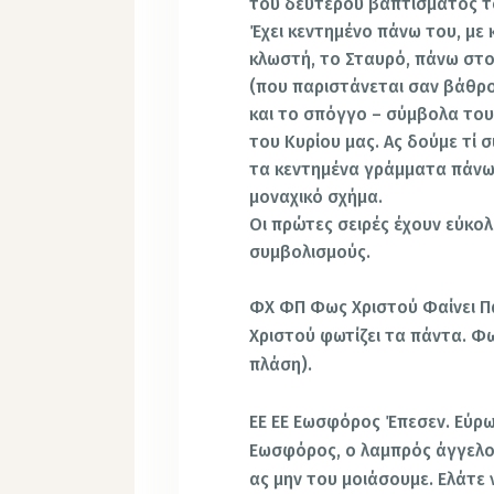
του δεύτερου βαπτίσματος τ
Έχει κεντημένο πάνω του, με 
κλωστή, το Σταυρό, πάνω στ
(που παριστάνεται σαν βάθρο
και το σπόγγο – σύμβολα το
του Κυρίου μας. Ας δούμε τί 
τα κεντημένα γράμματα πάν
μοναχικό σχήμα.
Οι πρώτες σειρές έχουν εύκο
συμβολι­σμούς.
ΦΧ ΦΠ Φως Χριστού Φαίνει Π
Χριστού φωτίζει τα πάντα. Φω
πλάση).
ΕΕ ΕΕ Εωσφόρος Έπεσεν. Εύρω
Εωσφόρος, ο λαμπρός άγγελος
ας μην του μοιάσουμε. Ελάτε 