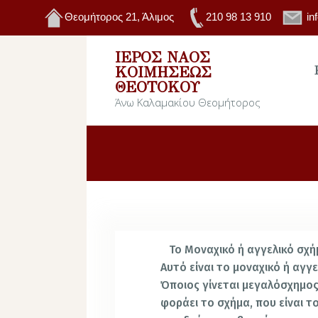
Θεομήτορος 21, Άλιμος
210 98 13 910
in
ΙΕΡΌΣ ΝΑΌΣ
ΚΟΙΜΉΣΕΩΣ
ΘΕΟΤΌΚΟΥ
Άνω Καλαμακίου Θεομήτορος
Το Μοναχικό ή αγγελικό σχή
Αυτό είναι το μοναχικό ή αγγ
Όποιος γίνεται μεγαλόσχημος
φοράει το σχήμα, που είναι 