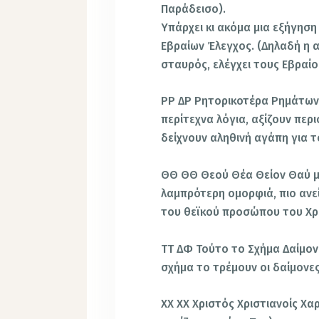
Παράδεισο).
Υπάρχει κι ακόμα μια εξήγηση
Εβραίων Έλεγχος. (Δηλαδή η α
σταυρός, ελέγχει τους Εβραίο
ΡΡ ΔΡ Ρητορικοτέρα Ρημάτων,
περίτεχνα λόγια, αξίζουν περ
δείχνουν αληθινή αγάπη για τ
ΘΘ ΘΘ Θεού Θέα Θείον Θαύ μ
λαμπρότερη ομορφιά, πιο ανεί
του θεϊκού προσώπου του Χρ
ΤΤ ΔΦ Τούτο το Σχήμα Δαίμον
σχήμα το τρέμουν οι δαίμονες
XX XX Χριστός Χριστιανοίς Χα