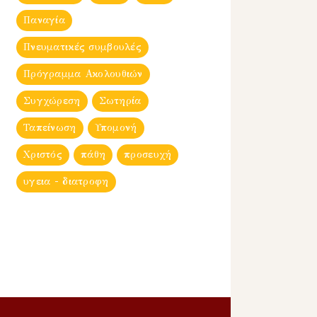
Παναγία
Πνευματικές συμβουλές
Πρόγραμμα Ακολουθιών
Συγχώρεση
Σωτηρία
Ταπείνωση
Υπομονή
Χριστός
πάθη
προσευχή
υγεια - διατροφη