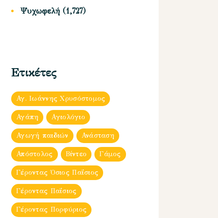
Ψυχωφελή
(1,727)
Ετικέτες
Αγ. Ιωάννης Χρυσόστομος
Αγάπη
Αγιολόγιο
Αγωγή παιδιών
Ανάσταση
Απόστολος
Βίντεο
Γάμος
Γέροντας Όσιος Παΐσιος
Γέροντας Παΐσιος
Γέροντας Πορφύριος