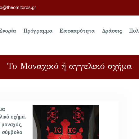
fo@theomitoros.gr
Ενορία
Πρόγραμμα
Επικαιρότητα
Δράσεις
Πολ
Το Μοναχικό ή αγγελικό σχήμα
μα
ελικό σχήμα.
 μοναχός,
το σύμβολο