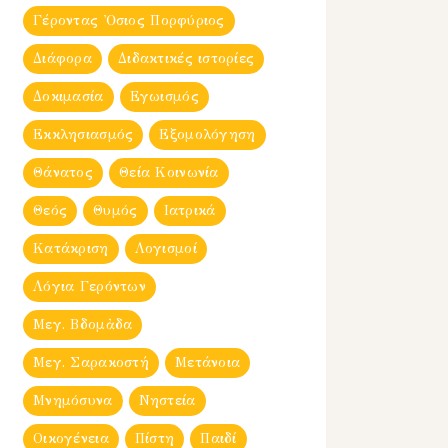
Γέροντας Ὀσιος Πορφύριος
Διάφορα
Διδακτικές ιστορίες
Δοκιμασία
Εγωισμός
Εκκλησιασμός
Εξομολόγηση
Θάνατος
Θεία Κοινωνία
Θεός
Θυμός
Ιατρικά
Κατάκριση
Λογισμοί
Λόγια Γερόντων
Μεγ. Βδομἀδα
Μεγ. Σαρακοστή
Μετάνοια
Μνημόσυνα
Νηστεία
Οικογένεια
Πίστη
Παιδί