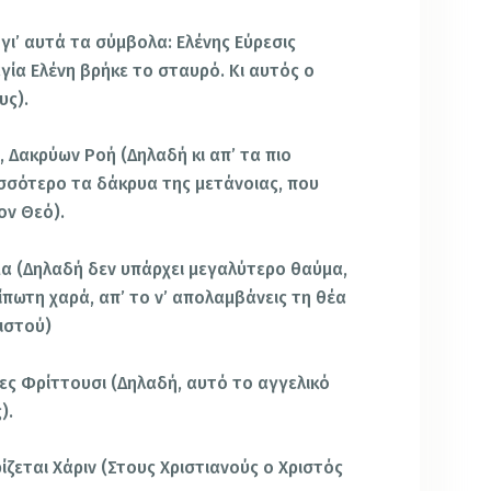
 γι’ αυτά τα σύμβολα: Ελένης Εύρεσις
γία Ελένη βρήκε το σταυρό. Κι αυτός ο
υς).
 Δακρύων Ροή (Δηλαδή κι απ’ τα πιο
ισσότερο τα δάκρυα της μετάνοιας, που
ον Θεό).
α (Δηλαδή δεν υπάρχει μεγαλύτερο θαύμα,
πωτη χαρά, απ’ το ν’ απολαμβάνεις τη θέα
ιστού)
ες Φρίττουσι (Δηλαδή, αυτό το αγγελικό
).
ρίζεται Χάριν (Στους Χριστιανούς ο Χριστός