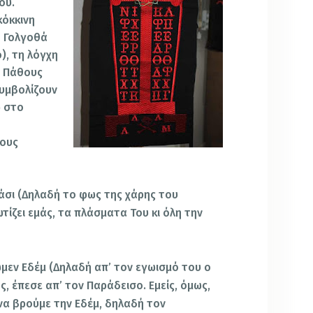
ου.
κόκκινη
ο Γολγοθά
), τη λόγχη
υ Πάθους
συμβολίζουν
ω στο
λους
άσι (Δηλαδή το φως της χάρης του
τίζει εμάς, τα πλάσματα Του κι όλη την
μεν Εδέμ (Δηλαδή απ’ τον εγωισμό του ο
, έπεσε απ’ τον Παράδεισο. Εμείς, όμως,
να βρούμε την Εδέμ, δηλαδή τον