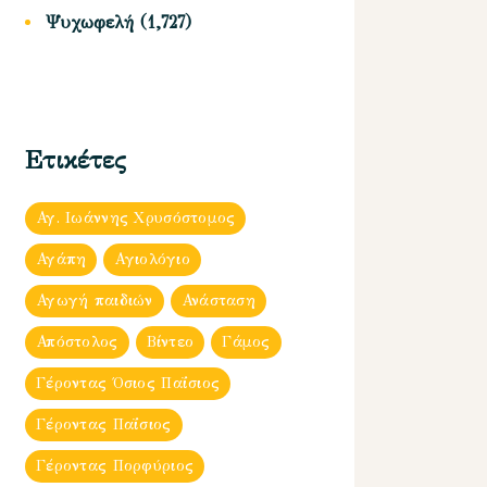
Ψυχωφελή
(1,727)
Ετικέτες
Αγ. Ιωάννης Χρυσόστομος
Αγάπη
Αγιολόγιο
Αγωγή παιδιών
Ανάσταση
Απόστολος
Βίντεο
Γάμος
Γέροντας Όσιος Παΐσιος
Γέροντας Παΐσιος
Γέροντας Πορφύριος