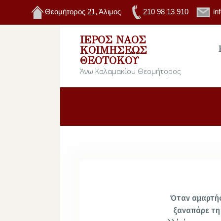
Θεομήτορος 21, Άλιμος
210 98 13 910
in
ΙΕΡΌΣ ΝΑΌΣ
ΚΟΙΜΉΣΕΩΣ
ΘΕΟΤΌΚΟΥ
Άνω Καλαμακίου Θεομήτορος
Όταν αμαρτήσ
ξαναπάρε τη