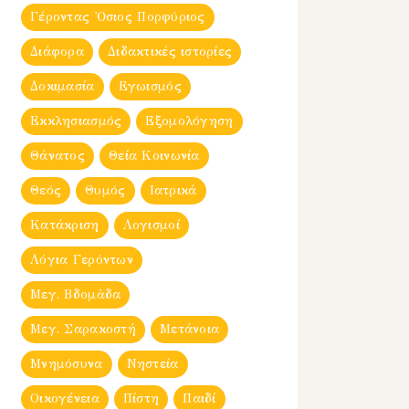
Γέροντας Ὀσιος Πορφύριος
Διάφορα
Διδακτικές ιστορίες
Δοκιμασία
Εγωισμός
Εκκλησιασμός
Εξομολόγηση
Θάνατος
Θεία Κοινωνία
Θεός
Θυμός
Ιατρικά
Κατάκριση
Λογισμοί
Λόγια Γερόντων
Μεγ. Βδομἀδα
Μεγ. Σαρακοστή
Μετάνοια
Μνημόσυνα
Νηστεία
Οικογένεια
Πίστη
Παιδί