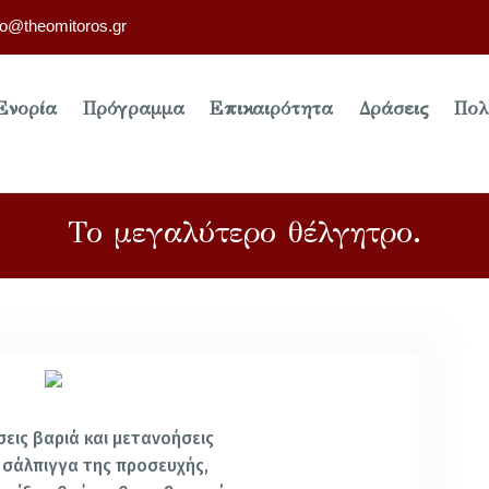
fo@theomitoros.gr
Ενορία
Πρόγραμμα
Επικαιρότητα
Δράσεις
Πολ
Το μεγαλύτερο θέλγητρο.
εις βαριά και μετανοήσεις
 σάλπιγγα της προσευχής,