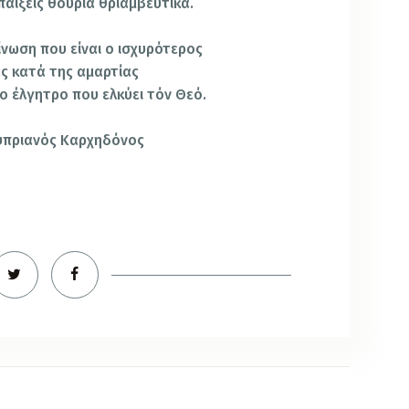
 παίξεις θούρια θριαμβευτικά.
ίνωση που είναι ο ισχυρότερος
ς κατά της αμαρτίας
ο έλγητρο που ελκύει τόν Θεό.
υπριανός Καρχηδόνος