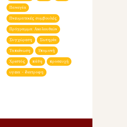
Παναγία
Πνευματικές συμβουλές
Πρόγραμμα Ακολουθιών
Συγχώρεση
Σωτηρία
Ταπείνωση
Υπομονή
Χριστός
πάθη
προσευχή
υγεια - διατροφη