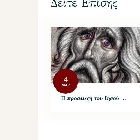
Δείτε Επίσης
4
ΜΑΡ
Η προσευχή του Ιησού …