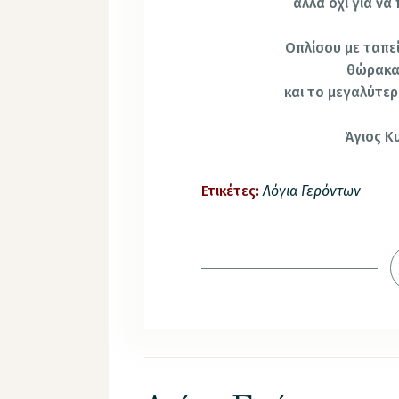
αλλά όχι για να
Οπλίσου με ταπε
θώρακα
και το μεγαλύτερ
Άγιος Κ
Ετικέτες:
Λόγια Γερόντων