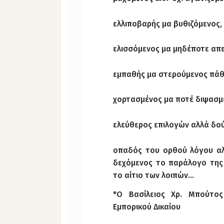
ελλιποβαρής μα βυθιζόμενος,
ελισσόμενος μα μηδέποτε απ
εμπαθής μα στερούμενος πάθ
χορτασμένος μα ποτέ διψασμ
ελεύθερος επιλογών αλλά δο
οπαδός του ορθού λόγου αλ
δεχόμενος το παράλογο της 
το αίτιο των λοιπών…
*Ο Βασίλειος Χρ. Μπούτος 
Εμπορικού Δικαίου