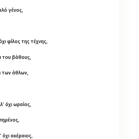
αλό γένος,
όχι φίλος της τέχνης,
χι του βάθους,
ι των άθλων,
’ όχι ωραίος,
πημένος,
’ όχι ακέραιος,