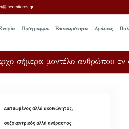
fo@theomitoros.gr
Ενορία
Πρόγραμμα
Επικαιρότητα
Δράσεις
Πολ
αρχο σήμερα μοντέλο ανθρώπου εν 
Δικτυωμένος αλλά ακοινώνητος,
σεξοκεντρικός αλλά ανέραστος,