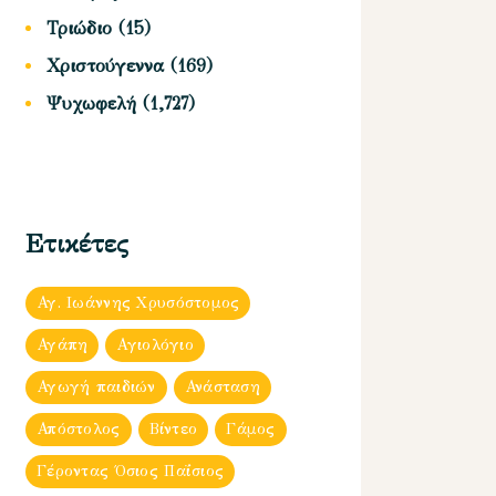
Τριώδιο
(15)
Χριστούγεννα
(169)
Ψυχωφελή
(1,727)
Ετικέτες
Αγ. Ιωάννης Χρυσόστομος
Αγάπη
Αγιολόγιο
Αγωγή παιδιών
Ανάσταση
Απόστολος
Βίντεο
Γάμος
Γέροντας Όσιος Παΐσιος