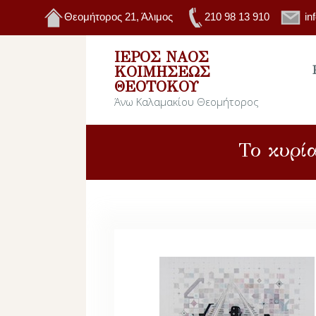
Θεομήτορος 21, Άλιμος
210 98 13 910
in
ΙΕΡΌΣ ΝΑΌΣ
ΚΟΙΜΉΣΕΩΣ
ΘΕΟΤΌΚΟΥ
Άνω Καλαμακίου Θεομήτορος
Το κυρί