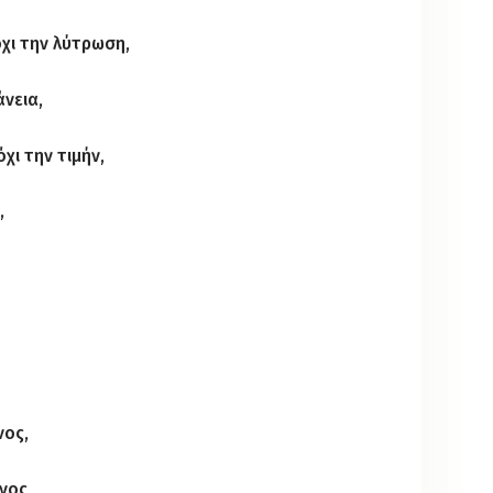
όχι την λύτρωση,
νεια,
χι την τιμήν,
,
νος,
νος,