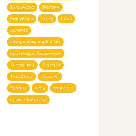
Μνημόσυνα
Νηστεία
Οικογένεια
Πίστη
Παιδί
Παναγία
Πνευματικές συμβουλές
Πρόγραμμα Ακολουθιών
Συγχώρεση
Σωτηρία
Ταπείνωση
Υπομονή
Χριστός
πάθη
προσευχή
υγεια - διατροφη