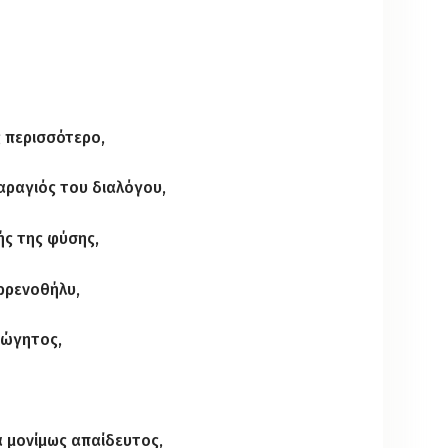
ς περισσότερο,
αραγιός του διαλόγου,
ής της φύσης,
ρρενοθήλυ,
γώγητος,
ά μονίμως απαίδευτος,