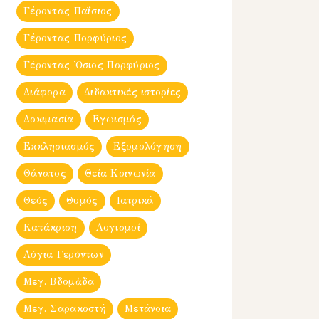
Γέροντας Παΐσιος
Γέροντας Πορφύριος
Γέροντας Ὀσιος Πορφύριος
Διάφορα
Διδακτικές ιστορίες
Δοκιμασία
Εγωισμός
Εκκλησιασμός
Εξομολόγηση
Θάνατος
Θεία Κοινωνία
Θεός
Θυμός
Ιατρικά
Κατάκριση
Λογισμοί
Λόγια Γερόντων
Μεγ. Βδομἀδα
Μεγ. Σαρακοστή
Μετάνοια