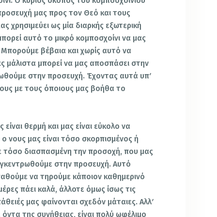
νι. Ο κύριος σκοπός του κομποσχοινιού
 προσευχή μας προς τον Θεό και τους
μας χρησιμεύει ως μία διαρκής εξωτερική
μπορεί αυτό το μικρό κομποσχοίνι να μας
 Μπορούμε βέβαια και χωρίς αυτό να
ς μάλιστα μπορεί να μας αποσπάσει στην
ωθούμε στην προσευχή. Έχοντας αυτά υπʹ
πους με τους όποιους μας βοήθα το
 είναι θερμή και μας είναι εύκολο να
ο νους μας είναι τόσο σκορπισμένος ή
ε τόσο διασπασμένη την προσοχή, που μας
υγκεντρωθούμε στην προσευχή. Αυτό
παθούμε να τηρούμε κάποιον καθημερινό
έρες πάει καλά, άλλοτε όμως ίσως τις
άθειές μας φαίνονται σχεδόν μάταιες. Αλλʹ
ε όντα της συνήθειας, είναι πολύ ωφέλιμο