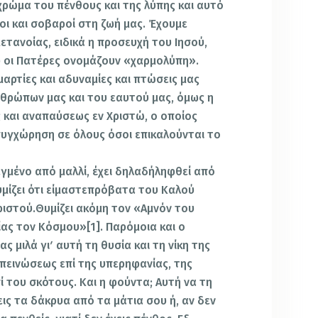
 χρώμα του πένθους και της λύπης και αυτό
ιοι και σοβαροί στη ζωή μας. Έχουμε
μετανοίας, ειδικά η προσευχή του Ιησού,
υ οι Πατέρες ονομάζουν «χαρμολύπη».
μαρτίες και αδυναμίες και πτώσεις μας
θρώπων μας και του εαυτού μας, όμως η
ς και αναπαύσεως εν Χριστώ, ο οποίος
 συγχώρηση σε όλους όσοι επικαλούνται το
εγμένο από μαλλί, έχει δηλαδήληφθεί από
μίζει ότι είμαστεπρόβατα του Καλού
ριστού.Θυμίζει ακόμη τον «Αμνόν του
ίας τον Κόσμου»[1]. Παρόμοια και ο
 μιλά γιʹ αυτή τη θυσία και τη νίκη της
απεινώσεως επί της υπερηφανίας, της
 του σκότους. Και η φούντα; Αυτή να τη
εις τα δάκρυα από τα μάτια σου ή, αν δεν