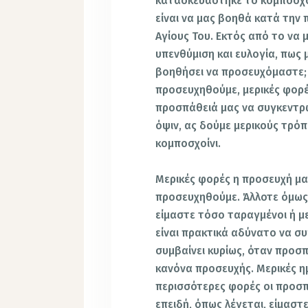
κατασκευάστηκε το κομποσχοί
είναι να μας βοηθά κατά την
Αγίους Του. Εκτός από το να 
υπενθύμιση και ευλογία, πως 
βοηθήσει να προσευχόμαστε;
προσευχηθούμε, μερικές φορέ
προσπάθειά μας να συγκεντρ
όψιν, ας δούμε μερικούς τρό
κομποσχοίνι.
Μερικές φορές η προσευχή μας
προσευχηθούμε. Άλλοτε όμως 
είμαστε τόσο ταραγμένοι ή μ
είναι πρακτικά αδύνατο να σ
συμβαίνει κυρίως, όταν προσ
κανόνα προσευχής. Μερικές ημ
περισσότερες φορές οι προσπ
επειδή, όπως λέγεται, είμαστ