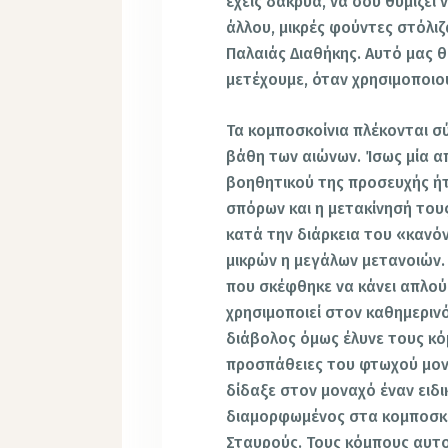
έχεις δάκρυα, να σου θυμίζει ν
άλλου, μικρές φούντες στόλιζ
Παλαιάς Διαθήκης. Αυτό μας θ
μετέχουμε, όταν χρησιμοποιο
Τα κομποσκοίνια πλέκονται σ
βάθη των αιώνων. Ίσως μία α
βοηθητικού της προσευχής ήτ
σπόρων και η μετακίνησή τους
κατά την διάρκεια του «κανό
μικρών η μεγάλων μετανοιών.
που σκέφθηκε να κάνει απλούς
χρησιμοποιεί στον καθημεριν
διάβολος όμως έλυνε τους κόμ
προσπάθειες του φτωχού μονά
δίδαξε στον μοναχό έναν ειδι
διαμορφωμένος στα κομποσκο
Σταυρούς. Τους κόμπους αυτ