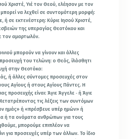
σού Χριστέ, Υιέ τον Θεού, ελέησον με τον
μπορεί να λεχθεί σε συντομότερη μορφή:
ε, ή σε εκτενέστερη: Κύριε Ιησού Χριστέ,
ρεσβειών της υπεραγίας Θεοτόκου και
ε τον αμαρτωλόν.
ινιού μπορούν να γίνουν και άλλες
προσευχή του τελώνη: ο Θεός, ίλάσθητι
υχή στην Θεοτόκο:
άς, ή άλλες σύντομες προσευχές στον
ους Αγίους ή στους Αγίους Πάντες. Η
ς προσευχής είναι: Άγιε Άγγελε ‐ ή Άγιε
 Μετατρέποντας τις λέξεις των συντόμων
ν ημάς» ή «πρέσβευε υπέρ ημών» ή
α ή τα ονόματα ανθρώπων για τους
ηθούμε, μπορούμε επιπλέον να
ι για προσευχές υπέρ των άλλων. Το ίδιο