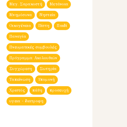
Μεγ. Σαρακοστή
Μετάνοια
Μνημόσυνα
Νηστεία
Οικογένεια
Πίστη
Παιδί
Παναγία
Πνευματικές συμβουλές
Πρόγραμμα Ακολουθιών
Συγχώρεση
Σωτηρία
Ταπείνωση
Υπομονή
Χριστός
πάθη
προσευχή
υγεια - διατροφη