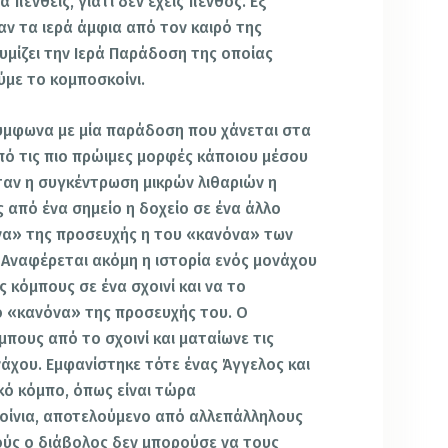
α πενθείς, γιατί δεν έχεις πένθος. Εξ
αν τα ιερά άμφια από τον καιρό της
υμίζει την Ιερά Παράδοση της οποίας
ύμε το κομποσκοίνι.
ύμφωνα με μία παράδοση που χάνεται στα
πό τις πιο πρώιμες μορφές κάποιου μέσου
αν η συγκέντρωση μικρών λιθαριών η
 από ένα σημείο η δοχείο σε ένα άλλο
να» της προσευχής η του «κανόνα» των
 Αναφέρεται ακόμη η ιστορία ενός μονάχου
 κόμπους σε ένα σχοινί και να το
ό «κανόνα» της προσευχής του. Ο
πους από το σχοινί και ματαίωνε τις
χου. Εμφανίστηκε τότε ένας Άγγελος και
κό κόμπο, όπως είναι τώρα
ίνια, αποτελούμενο από αλλεπάλληλους
ούς ο διάβολος δεν μπορούσε να τους