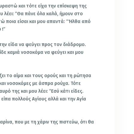
υραστώ και τότε είχα την επίσκεψη της
υ λέει: “Θα πάνε όλα καλά, ήμουν στο
τώ ποια είσαι και μου απαντά: “Ήλθα από
 !”
 την είδα να φεύγει προς τον διάδρομο.
ίδε καμιά νοσοκόμα να φεύγει και μου
ει το αίμα και τους ορούς και τη ρώτησα
 και νοσοκόμες με άσπρα ρούχα. Τότε
ρό της και μου λέει: “Εσύ κάτι είδες.
 είπα πολλούς Αγίους αλλά και την Αγία
αρίνα, που με τη χάριν της πιστεύω, ότι θα