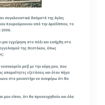
ον συγκλονιστικά θαύματά της Αγίας
άκου Κουρούμουνου από την Αραδίππου, το
υ 2006.
ι μια εγχείρηση στο πόδι και εισήχθη στο
υαγγελισμού της Θεοτόκου, όπως
ος:
νοσοκομείο μαζί με την κόρη μου, που
ις απαραίτητες εξετάσεις και όταν πήγα
φωνο στο μοναστήρι να αναφέρω ότι θα
ι μου είπαν, ότι θα προσευχηθούν και όλα