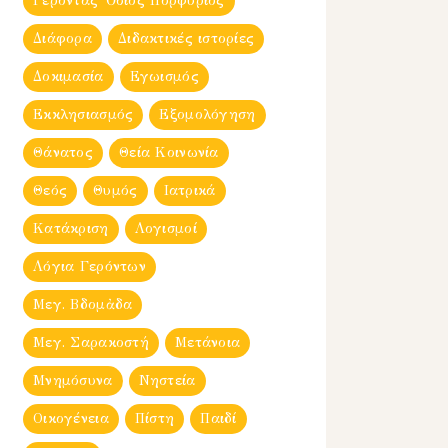
Γέροντας Ὀσιος Πορφύριος
Διάφορα
Διδακτικές ιστορίες
Δοκιμασία
Εγωισμός
Εκκλησιασμός
Εξομολόγηση
Θάνατος
Θεία Κοινωνία
Θεός
Θυμός
Ιατρικά
Κατάκριση
Λογισμοί
Λόγια Γερόντων
Μεγ. Βδομἀδα
Μεγ. Σαρακοστή
Μετάνοια
Μνημόσυνα
Νηστεία
Οικογένεια
Πίστη
Παιδί