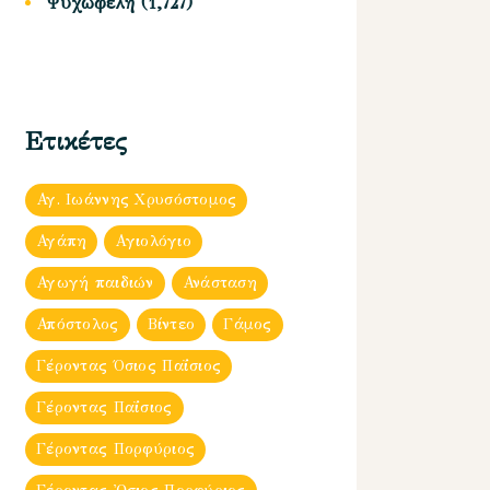
Ψυχωφελή
(1,727)
Ετικέτες
Αγ. Ιωάννης Χρυσόστομος
Αγάπη
Αγιολόγιο
Αγωγή παιδιών
Ανάσταση
Απόστολος
Βίντεο
Γάμος
Γέροντας Όσιος Παΐσιος
Γέροντας Παΐσιος
Γέροντας Πορφύριος