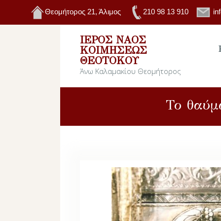
Θεομήτορος 21, Άλιμος
210 98 13 910
in
ΙΕΡΌΣ ΝΑΌΣ
ΚΟΙΜΉΣΕΩΣ
ΘΕΟΤΌΚΟΥ
Άνω Καλαμακίου Θεομήτορος
Το θαύμ