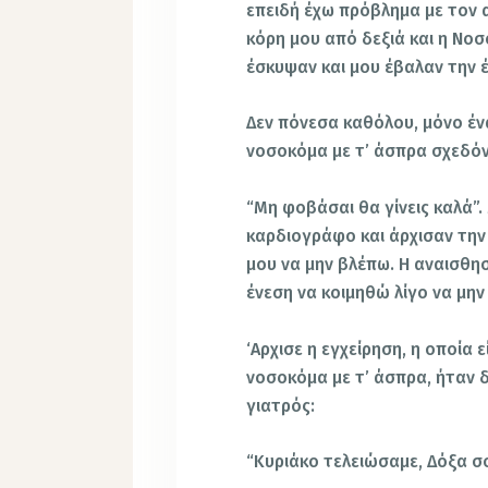
επειδή έχω πρόβλημα με τον α
κόρη μου από δεξιά και η Νο
έσκυψαν και μου έβαλαν την 
Δεν πόνεσα καθόλου, μόνο ένα
νοσοκόμα με τ’ άσπρα σχεδόν 
“Μη φοβάσαι θα γίνεις καλά”
καρδιογράφο και άρχισαν την
μου να μην βλέπω. Η αναισθη
ένεση να κοιμηθώ λίγο να μη
‘Αρχισε η εγχείρηση, η οποία 
νοσοκόμα με τ’ άσπρα, ήταν δ
γιατρός:
“Κυριάκο τελειώσαμε, Δόξα σο