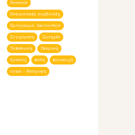
Παναγία
Πνευματικές συμβουλές
Πρόγραμμα Ακολουθιών
Συγχώρεση
Σωτηρία
Ταπείνωση
Υπομονή
Χριστός
πάθη
προσευχή
υγεια - διατροφη