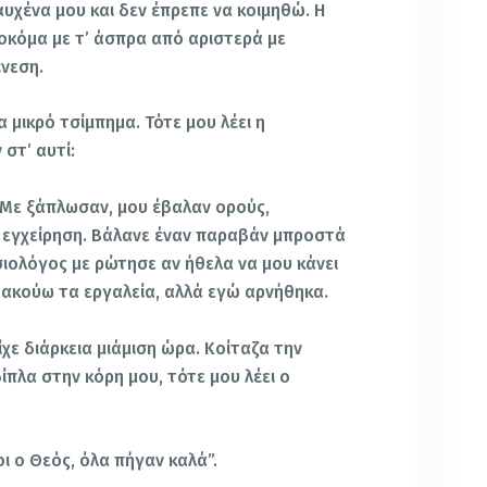
υχένα μου και δεν έπρεπε να κοιμηθώ. Η
σοκόμα με τ’ άσπρα από αριστερά με
ένεση.
 μικρό τσίμπημα. Τότε μου λέει η
στ’ αυτί:
. Με ξάπλωσαν, μου έβαλαν ορούς,
 εγχείρηση. Βάλανε έναν παραβάν μπροστά
σιολόγος με ρώτησε αν ήθελα να μου κάνει
ν ακούω τα εργαλεία, αλλά εγώ αρνήθηκα.
είχε διάρκεια μιάμιση ώρα. Κοίταζα την
ίπλα στην κόρη μου, τότε μου λέει ο
ι ο Θεός, όλα πήγαν καλά”.