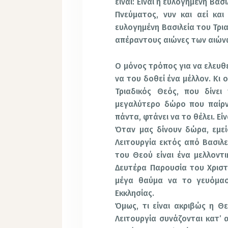
είναι: Είναι η ευλογημένη Βασ
Πνεύματος, νυν και αεί κα
ευλογημένη Βασιλεία του Τρια
απέραντους αιώνες των αιών
Ο μόνος τρόπος για να ελευθ
να του δοθεί ένα μέλλον. Κι 
Τριαδικός Θεός, που δίνει
μεγαλύτερο δώρο που παίρν
πάντα, φτάνει να το θέλει. Εί
Όταν μας δίνουν δώρα, εμείς
Λειτουργία εκτός από Βασιλεί
του Θεού είναι ένα μελλοντι
Δευτέρα Παρουσία του Χριστ
μέγα θαύμα να το γευόμα
Εκκλησίας.
Όμως, τι είναι ακριβώς η Θεί
Λειτουργία συνάζονται κατ’ 