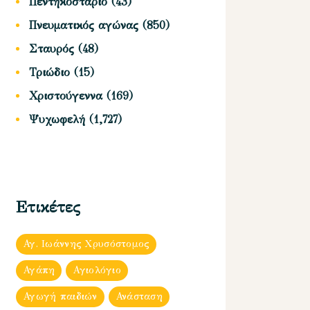
Πεντηκοστάριο
(43)
Πνευματικός αγώνας
(850)
Σταυρός
(48)
Τριώδιο
(15)
Χριστούγεννα
(169)
Ψυχωφελή
(1,727)
Ετικέτες
Αγ. Ιωάννης Χρυσόστομος
Αγάπη
Αγιολόγιο
Αγωγή παιδιών
Ανάσταση