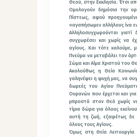
Θεού, στην Εκκλησία. Έτσι α
Ομολογούν δημόσια την ορ
Πίστεως, αφού προηγουμέν
«αγαπήσωμεν αλλήλους ίνα ε
Αλληλοσυγχωρούνται γιατί 
συγχωρέσει και χωρίς να έ
αγίους. Και τότε καλούμε, 
Πνεύμα να μεταβάλει τον άρτ
Σώμα και Αίμα Χριστού του Θ
Ακολούθως η Θεία Κοινωνί
γαληνέψει η ψυχή μας, να συ
δωρεές του Αγίου Πνεύματ
Ουρανών που έρχεται και γι
μπροστά στον Θεό χωρίς να
τίμια δώρα για όλους εκείνο
αυτή τη ζωή, εξαιρέτως δε
όλους τους Αγίους.
Όμως στη Θεία Λειτουργία 