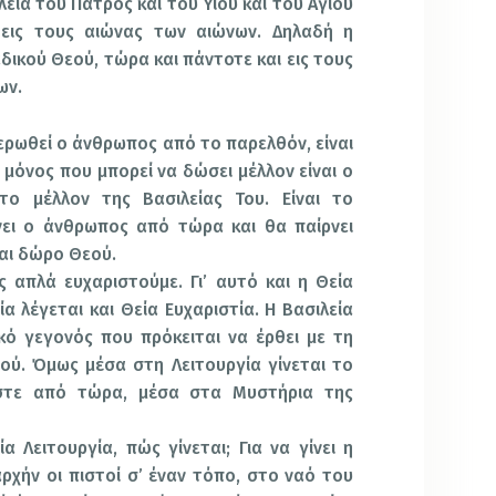
ιλεία του Πατρός και του Υιού και του Αγίου
ι εις τους αιώνας των αιώνων. Δηλαδή η
δικού Θεού, τώρα και πάντοτε και εις τους
ων.
ερωθεί ο άνθρωπος από το παρελθόν, είναι
ο μόνος που μπορεί να δώσει μέλλον είναι ο
 το μέλλον της Βασιλείας Του. Είναι το
ει ο άνθρωπος από τώρα και θα παίρνει
ναι δώρο Θεού.
 απλά ευχαριστούμε. Γι’ αυτό και η Θεία
α λέγεται και Θεία Ευχαριστία. Η Βασιλεία
κό γεγονός που πρόκειται να έρθει με τη
ού. Όμως μέσα στη Λειτουργία γίνεται το
στε από τώρα, μέσα στα Μυστήρια της
α Λειτουργία, πώς γίνεται; Για να γίνει η
αρχήν οι πιστοί σ’ έναν τόπο, στο ναό του