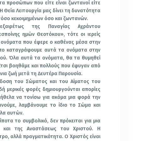
α προσώπων που είτε είναι ζωντανοί είτε
 Η Θεία Λειτουργία μας δίνει τη δυνατότητα
τόσο κεκοιμημένων όσο και ζωντανών.
ξαιρέτως της Παναγίας Αχράντου
σποίνης ημών Θεοτόκου», τότε οι ιερείς
α ονόματα που έφερε ο καθένας μέσα στην
πο καταγράφουμε αυτά τα ονόματα στην
εού. Όλα αυτά τα ονόματα, θα τα θυμηθεί
Έτσι βοηθάμε και πολλούς που έφυγαν από
ώνια ζωή μετά τη Δευτέρα Παρουσία.
τάδοση του Σώματος και του Αίματος του
δή μερικές φορές δημιουργούνται απορίες
ήθελα να τονίσω για ακόμα μια φορά την
ωνούμε, λαμβάνουμε το ίδιο το Σώμα και
ολα αυτών.
ίποτα το συμβολικό, δεν πρόκειται για μια
 και της Αναστάσεως του Χριστού. Η
ατρο, αλλά πραγματικότητα. Ο Χριστός είναι