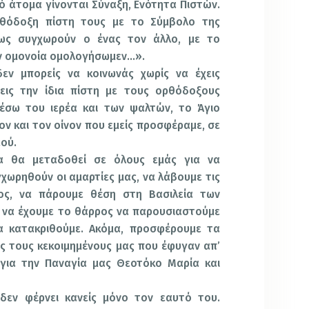
πό άτομα γίνονται Σύναξη, Ενότητα Πιστών.
θόδοξη πίστη τους με το Σύμβολο της
ως συγχωρούν ο ένας τον άλλο, με το
ν ομονοία ομολογήσωμεν…».
δεν μπορείς να κοινωνάς χωρίς να έχεις
χεις την ίδια πίστη με τους ορθόδοξους
μέσω του ιερέα και των ψαλτών, το Άγιο
ον και τον οίνον που εμείς προσφέραμε, σε
εού.
α θα μεταδοθεί σε όλους εμάς για να
γχωρηθούν οι αμαρτίες μας, να λάβουμε τις
ος, να πάρουμε θέση στη Βασιλεία των
α να έχουμε το θάρρος να παρουσιαστούμε
 κατακριθούμε. Ακόμα, προσφέρουμε τα
υς τους κεκοιμημένους μας που έφυγαν απ’
 για την Παναγία μας Θεοτόκο Μαρία και
δεν φέρνει κανείς μόνο τον εαυτό του.