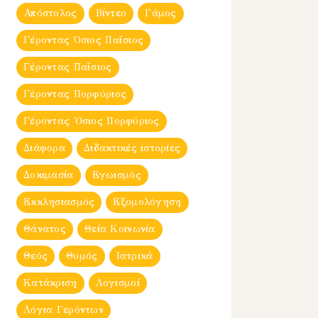
Απόστολος
Βίντεο
Γάμος
Γέροντας Όσιος Παΐσιος
Γέροντας Παΐσιος
Γέροντας Πορφύριος
Γέροντας Ὀσιος Πορφύριος
Διάφορα
Διδακτικές ιστορίες
Δοκιμασία
Εγωισμός
Εκκλησιασμός
Εξομολόγηση
Θάνατος
Θεία Κοινωνία
Θεός
Θυμός
Ιατρικά
Κατάκριση
Λογισμοί
Λόγια Γερόντων