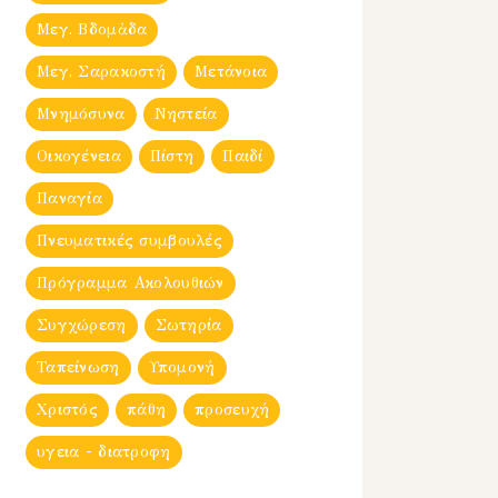
Μεγ. Βδομἀδα
Μεγ. Σαρακοστή
Μετάνοια
Μνημόσυνα
Νηστεία
Οικογένεια
Πίστη
Παιδί
Παναγία
Πνευματικές συμβουλές
Πρόγραμμα Ακολουθιών
Συγχώρεση
Σωτηρία
Ταπείνωση
Υπομονή
Χριστός
πάθη
προσευχή
υγεια - διατροφη