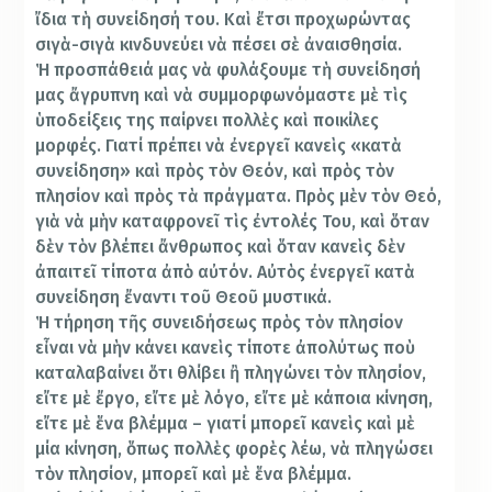
ἴδια τὴ συνείδησή του. Καὶ ἔτσι προχωρώντας
σιγὰ-σιγὰ κινδυνεύει νὰ πέσει σὲ ἀναισθησία.
Ἡ προσπάθειά μας νὰ φυλάξουμε τὴ συνείδησή
μας ἄγρυπνη καὶ νὰ συμμορφωνόμαστε μὲ τὶς
ὑποδείξεις της παίρνει πολλὲς καὶ ποικίλες
μορφές. Γιατί πρέπει νὰ ἐνεργεῖ κανεὶς «κατὰ
συνείδηση» καὶ πρὸς τὸν Θεόν, καὶ πρὸς τὸν
πλησίον καὶ πρὸς τὰ πράγματα. Πρὸς μὲν τὸν Θεό,
γιὰ νὰ μὴν καταφρονεῖ τὶς ἐντολές Του, καὶ ὅταν
δὲν τὸν βλέπει ἄνθρωπος καὶ ὅταν κανεὶς δὲν
ἀπαιτεῖ τίποτα ἀπὸ αὐτόν. Αὐτὸς ἐνεργεῖ κατὰ
συνείδηση ἔναντι τοῦ Θεοῦ μυστικά.
Ἡ τήρηση τῆς συνειδήσεως πρὸς τὸν πλησίον
εἶναι νὰ μὴν κάνει κανεὶς τίποτε ἀπολύτως ποὺ
καταλαβαίνει ὅτι θλίβει ἢ πληγώνει τὸν πλησίον,
εἴτε μὲ ἔργο, εἴτε μὲ λόγο, εἴτε μὲ κάποια κίνηση,
εἴτε μὲ ἕνα βλέμμα – γιατί μπορεῖ κανεὶς καὶ μὲ
μία κίνηση, ὅπως πολλὲς φορὲς λέω, νὰ πληγώσει
τὸν πλησίον, μπορεῖ καὶ μὲ ἕνα βλέμμα.