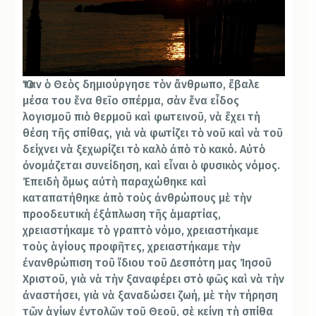
Ὅταν ὁ Θεὸς δημιούργησε τὸν ἄνθρωπο, ἔβαλε
μέσα του ἕνα θεῖο σπέρμα, σὰν ἕνα εἶδος
λογισμοῦ πιὸ θερμοῦ καὶ φωτεινοῦ, νὰ ἔχει τὴ
θέση τῆς σπίθας, γιὰ νὰ φωτίζει τὸ νοῦ καὶ νὰ τοῦ
δείχνει νὰ ξεχωρίζει τὸ καλὸ ἀπὸ τὸ κακό. Αὐτὸ
ὀνομάζεται συνείδηση, καὶ εἶναι ὁ φυσικὸς νόμος.
Ἐπειδὴ ὅμως αὐτὴ παραχώθηκε καὶ
καταπατήθηκε ἀπὸ τοὺς ἀνθρώπους μὲ τὴν
προοδευτικὴ ἐξάπλωση τῆς ἁμαρτίας,
χρειαστήκαμε τὸ γραπτὸ νόμο, χρειαστήκαμε
τοὺς ἁγίους προφῆτες, χρειαστήκαμε τὴν
ἐνανθρώπιση τοῦ ἴδιου τοῦ Δεσπότη μας Ἰησοῦ
Χριστοῦ, γιὰ νὰ τὴν ξαναφέρει στὸ φῶς καὶ νὰ τὴν
ἀναστήσει, γιὰ νὰ ξαναδώσει ζωή, μὲ τὴν τήρηση
τῶν ἁγίων ἐντολῶν τοῦ Θεοῦ, σὲ κείνη τὴ σπίθα