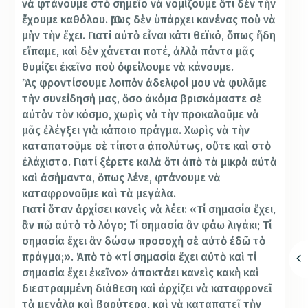
νὰ φτάνουμε στὸ σημεῖο νὰ νομίζουμε ὅτι δὲν τὴν
ἔχουμε καθόλου. Ὅμως δὲν ὑπάρχει κανένας ποὺ νὰ
μὴν τὴν ἔχει. Γιατί αὐτὸ εἶναι κάτι θεϊκό, ὅπως ἤδη
εἴπαμε, καὶ δὲν χάνεται ποτέ, ἀλλὰ πάντα μᾶς
θυμίζει ἐκεῖνο ποὺ ὀφείλουμε νὰ κάνουμε.
Ἂς φροντίσουμε λοιπὸν ἀδελφοί μου νὰ φυλᾶμε
τὴν συνείδησή μας, ὅσο ἀκόμα βρισκόμαστε σὲ
αὐτὸν τὸν κόσμο, χωρὶς νὰ τὴν προκαλοῦμε νὰ
μᾶς ἐλέγξει γιὰ κάποιο πράγμα. Χωρὶς νὰ τὴν
καταπατοῦμε σὲ τίποτα ἀπολύτως, οὔτε καὶ στὸ
ἐλάχιστο. Γιατί ξέρετε καλὰ ὅτι ἀπὸ τὰ μικρὰ αὐτὰ
καὶ ἀσήμαντα, ὅπως λένε, φτάνουμε νὰ
καταφρονοῦμε καὶ τὰ μεγάλα.
Γιατί ὅταν ἀρχίσει κανεὶς νὰ λέει: «Τί σημασία ἔχει,
ἂν πῶ αὐτὸ τὸ λόγο; Τί σημασία ἂν φάω λιγάκι; Τί
σημασία ἔχει ἂν δώσω προσοχὴ σὲ αὐτὸ ἐδῶ τὸ
πράγμα;». Ἀπὸ τὸ «τί σημασία ἔχει αὐτὸ καὶ τί
σημασία ἔχει ἐκεῖνο» ἀποκτάει κανεὶς κακὴ καὶ
διεστραμμένη διάθεση καὶ ἀρχίζει νὰ καταφρονεῖ
τὰ μεγάλα καὶ βαρύτερα, καὶ νὰ καταπατεῖ τὴν