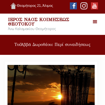
Θεομήτορος 21, Άλιμος
ΙΕΡΌΣ ΝΑΌΣ ΚΟΙΜΉΣΕΩΣ
ΘΕΟΤΌΚΟΥ
Άνω Καλαμακίου Θεομήτορος
Τοῦ Ἀββᾶ Δωροθέου: Περί συνειδήσεως