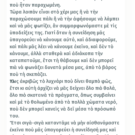
ποὺ ἦταν παραχωμένη.
Τώρα λοιπὸν εἶναι στὸ χέρι μας ἢ νὰ τὴν
παραχώσουμε πάλι ἢ νὰ τὴν ἀφήσουμε νὰ λάμπει
καὶ νὰ μᾶς φωτίζει, ἂν συμμορφωνόμαστε μὲ τὶς
ὑποδείξεις της. Γιατί ὅταν ἡ συνείδηση μᾶς
ὑπαγορεύει νὰ κάνουμε αὐτό, καὶ ἀδιαφοροῦμε,
καὶ πάλι μᾶς λέει νὰ κάνουμε ἐκεῖνο, καὶ δὲν τὸ
κάνουμε, ἀλλὰ σταθερὰ καὶ ἀδιάκοπα τὴν
καταπατοῦμε, ἔτσι τὴ θάβουμε καὶ δὲν μπορεῖ
πιὰ νὰ φωνάξει δυνατὰ μέσα μας, ἀπὸ τὸ βάρος
ποὺ τὴ σκεπάζει.
Ὅπως ἀκριβῶς τὸ λυχνάρι ποὺ δίνει θαμπὸ φῶς,
ἔτσι κι αὐτὴ ἀρχίζει νὰ μᾶς δείχνει ὅλο πιὸ θολά,
ὅλο πιὸ σκοτεινὰ τὰ πράγματα, ὅπως συμβαίνει
καὶ μὲ τὸ θολωμένο ἀπὸ τὰ πολλὰ χώματα νερό,
ποὺ δὲν μπορεῖ κανεὶς νὰ δεῖ μέσα τὸ πρόσωπό
του.
Ἔτσι σιγὰ-σιγὰ καταντᾶμε νὰ μὴν αἰσθανόμαστε
ἐκεῖνα ποὺ μᾶς ὑπαγορεύει ἡ συνείδησή μας καὶ