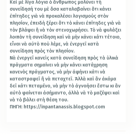
Καὶ μὲ λίγα λόγια ὁ ἄνθρωπος μολύνει τὴ
συνείδησή του μὲ ὅσα καταλαβαίνει ὅτι κάνει
ἐπίτηδες γιὰ νὰ προκαλέσει λογισμοὺς στὸν
πλησίον, ἐπειδὴ ξέρει ὅτι τὸ κάνει ἐπίτηδες γιὰ νὰ
τὸν βλάψει ἢ νὰ τὸν στενοχωρήσει. Τὸ νὰ φυλάξει
λοιπὸν τὴ συνείδηση καὶ νὰ μὴν κάνει κάτι τέτοιο,
εἶναι νὰ αὐτὸ ποὺ λέμε, νὰ ἐνεργεῖ κατὰ
συνείδηση πρὸς τὸν πλησίον.
Νὰ ἐνεργεῖ κανεὶς κατὰ συνείδηση πρὸς τὰ ὑλικὰ
πράγματα σημαίνει νὰ μὴν κάνει κατάχρηση
κανενὸς πράγματος, νὰ μὴν ἀφήνει κάτι νὰ
καταστραφεῖ ἢ νὰ πεταχτεῖ. Ἀλλὰ καὶ ἂν ἀκόμα
δεῖ κάτι πεταμένο, νὰ μὴν τὸ ἀγνοήσει ἔστω κι ἂν
αὐτὸ φαίνεται ἀσήμαντο, ἀλλὰ νὰ τὸ μαζέψει καὶ
νὰ τὸ βάλει στὴ θέση του.
ΠΗΓΗ: https://inpantanassis.blogspot.com