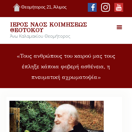
Θεομήτορος 21, Άλιμος
ΙΕΡΌΣ ΝΑΌΣ ΚΟΙΜΉΣΕΩΣ
ΘΕΟΤΌΚΟΥ
Άνω Καλαμακίου Θεομήτορος
«Τους ανθρώπους του καιρού μας τους
έπληξε κάποια φοβερή ασθένεια, η
πνευματική αχρωματοψία»