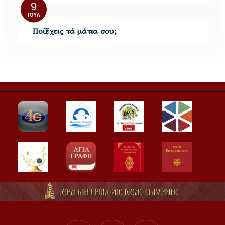
9
ΙΟΎΛ
Ποῦ ἔχεις τά μάτια σου;