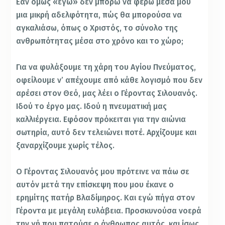
Εάν όμως «εγώ» δεν μπορώ να φέρω μέσα μου
μια μικρή αδελφότητα, πώς θα μπορούσα να
αγκαλιάσω, όπως ο Χριστός, το σύνολο της
ανθρωπότητας μέσα στο χρόνο και το χώρο;
Για να φυλάξουμε τη χάρη του Αγίου Πνεύματος,
οφείλουμε ν’ απέχουμε από κάθε λογισμό που δεν
αρέσει στον Θεό, μας λέει ο Γέροντας Σιλουανός.
Ιδού το έργο μας. Ιδού η πνευματική μας
καλλιέργεια. Εφόσον πρόκειται για την αιώνια
σωτηρία, αυτό δεν τελειώνει ποτέ. Αρχίζουμε και
ξαναρχίζουμε χωρίς τέλος.
Ο Γέροντας Σιλουανός μου πρότεινε να πάω σε
αυτόν μετά την επίσκεψη που μου έκανε ο
ερημίτης πατήρ Βλαδίμηρος. Και εγώ πήγα στον
Γέροντα με μεγάλη ευλάβεια. Προσκυνούσα νοερά
την γή που πατούσε ο άνθρωπος αυτός, και ίσως