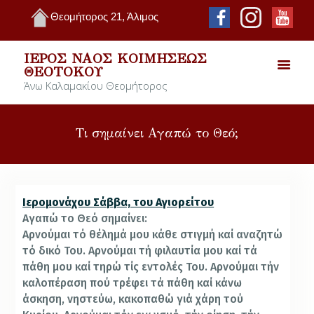
Θεομήτορος 21, Άλιμος
ΙΕΡΌΣ ΝΑΌΣ ΚΟΙΜΉΣΕΩΣ
ΘΕΟΤΌΚΟΥ
Άνω Καλαμακίου Θεομήτορος
Τι σημαίνει Αγαπώ το Θεό;
Iερομονάχου Σάββα, του Αγιορείτου
Αγαπώ το Θεό σημαίνει:
Αρνούμαι τό θέλημά μου κάθε στιγμή καί αναζητώ
τό δικό Του. Αρνούμαι τή φιλαυτία μου καί τά
πάθη μου καί τηρώ τίς εντολές Του. Αρνούμαι τήν
καλοπέραση πού τρέφει τά πάθη καί κάνω
άσκηση, νηστεύω, κακοπαθώ γιά χάρη τού