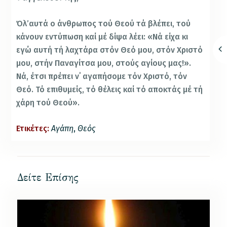
Όλ’αυτά ο άνθρωπος τού Θεού τά βλέπει, τού
κάνουν εντύπωση καί μέ δίψα λέει: «Νά είχα κι
εγώ αυτή τή λαχτάρα στόν Θεό μου, στόν Χριστό
μου, στήν Παναγίτσα μου, στούς αγίους μας!».
Νά, έτσι πρέπει ν΄ αγαπήσομε τόν Χριστό, τόν
Θεό. Τό επιθυμείς, τό θέλεις καί τό αποκτάς μέ τή
χάρη τού Θεού».
Ετικέτες:
Αγάπη
,
Θεός
Δείτε Επίσης