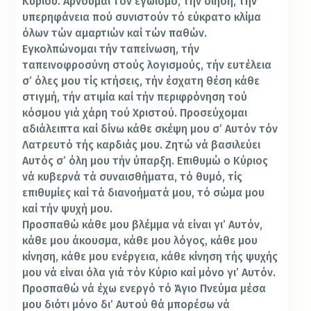
Κυρίου. Αρνούμαι τόν εγωισμό, τήν οίηση, τήν
υπερηφάνεια πού συνιστούν τό εύκρατο κλίμα
όλων τών αμαρτιών καί τών παθών.
Εγκολπώνομαι τήν ταπείνωση, τήν
ταπεινοφροσύνη στούς λογισμούς, τήν ευτέλεια
σ’ όλες μου τίς κτήσεις, τήν έσχατη θέση κάθε
στιγμή, τήν ατιμία καί τήν περιφρόνηση τού
κόσμου γιά χάρη τού Χριστού. Προσεύχομαι
αδιάλειπτα καί δίνω κάθε σκέψη μου σ’ Αυτόν τόν
Λατρευτό τής καρδιάς μου. Ζητώ νά βασιλεύει
Αυτός σ’ όλη μου τήν ύπαρξη. Επιθυμώ ο Κύριος
νά κυβερνά τά συναισθήματα, τό θυμό, τίς
επιθυμίες καί τά διανοήματά μου, τό σώμα μου
καί τήν ψυχή μου.
Προσπαθώ κάθε μου βλέμμα νά είναι γι’ Αυτόν,
κάθε μου άκουσμα, κάθε μου λόγος, κάθε μου
κίνηση, κάθε μου ενέργεια, κάθε κίνηση τής ψυχής
μου νά είναι όλα γιά τόν Κύριο καί μόνο γι’ Αυτόν.
Προσπαθώ νά έχω ενεργό τό Άγιο Πνεύμα μέσα
μου διότι μόνο δι’ Αυτού θά μπορέσω νά