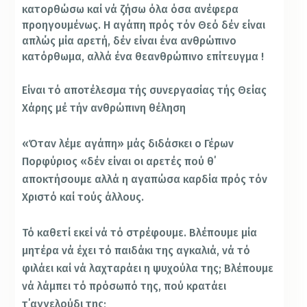
κατορθώσω καί νά ζήσω όλα όσα ανέφερα
προηγουμένως. Η αγάπη πρός τόν Θεό δέν είναι
απλώς μία αρετή, δέν είναι ένα ανθρώπινο
κατόρθωμα, αλλά ένα θεανθρώπινο επίτευγμα !
Είναι τό αποτέλεσμα τής συνεργασίας τής Θείας
Χάρης μέ τήν ανθρώπινη θέληση
«Όταν λέμε αγάπη» μάς διδάσκει ο Γέρων
Πορφύριος «δέν είναι οι αρετές πού θ΄
αποκτήσουμε αλλά η αγαπώσα καρδία πρός τόν
Χριστό καί τούς άλλους.
Τό καθετί εκεί νά τό στρέφουμε. Βλέπουμε μία
μητέρα νά έχει τό παιδάκι της αγκαλιά, νά τό
φιλάει καί νά λαχταράει η ψυχούλα της; Βλέπουμε
νά λάμπει τό πρόσωπό της, πού κρατάει
τ΄αγγελούδι της;