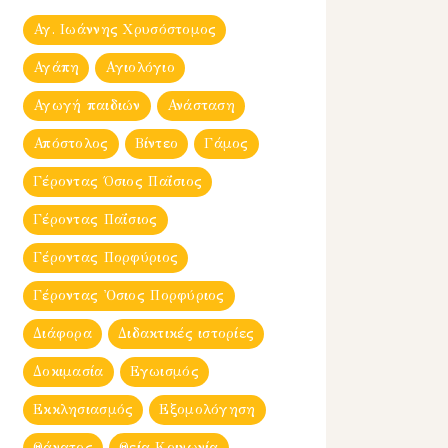
Αγ. Ιωάννης Χρυσόστομος
Αγάπη
Αγιολόγιο
Αγωγή παιδιών
Ανάσταση
Απόστολος
Βίντεο
Γάμος
Γέροντας Όσιος Παΐσιος
Γέροντας Παΐσιος
Γέροντας Πορφύριος
Γέροντας Ὀσιος Πορφύριος
Διάφορα
Διδακτικές ιστορίες
Δοκιμασία
Εγωισμός
Εκκλησιασμός
Εξομολόγηση
Θάνατος
Θεία Κοινωνία