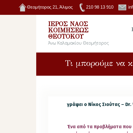
Θεομήτορος 21, Άλιμος
210 98 13 910
in
ΙΕΡΌΣ ΝΑΌΣ
ΚΟΙΜΉΣΕΩΣ
ΘΕΟΤΌΚΟΥ
Άνω Καλαμακίου Θεομήτορος
Τι μπορούμε να κ
γράφει ο Νίκος Σιούτας – Dr
Ένα από τα προβλήματα που αν