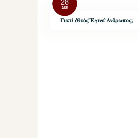
28
ΔΕΚ
Γιατί ὁ Θεὸς῎Εγινε῎Ανθρωπος;