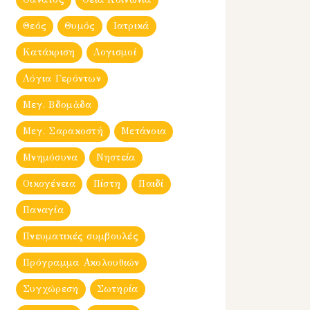
Θεός
Θυμός
Ιατρικά
Κατάκριση
Λογισμοί
Λόγια Γερόντων
Μεγ. Βδομἀδα
Μεγ. Σαρακοστή
Μετάνοια
Μνημόσυνα
Νηστεία
Οικογένεια
Πίστη
Παιδί
Παναγία
Πνευματικές συμβουλές
Πρόγραμμα Ακολουθιών
Συγχώρεση
Σωτηρία