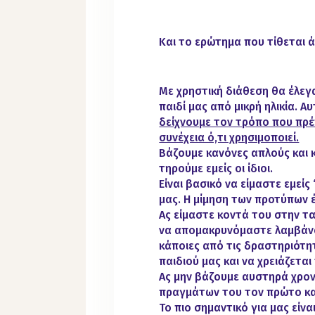
Και το ερώτημα που τίθεται άμ
M
ε χρηστική διάθεση θα έλεγ
παιδί μας από μικρή ηλικία. Α
δείχνουμε τον τρόπο που πρέπ
συνέχεια ό,τι χρησιμοποιεί.
Βάζουμε κανόνες απλούς και
τηρούμε εμείς οι ίδιοι.
Είναι βασικό να είμαστε εμείς ‘
μας. Η μίμηση των προτύπων έ
Ας είμαστε κοντά του στην τ
να απομακρυνόμαστε λαμβάν
κάποιες από τις δραστηριότη
παιδιού μας και να χρειάζεται
Ας μην βάζουμε αυστηρά χρον
πραγμάτων του τον πρώτο κα
Το πιο σημαντικό για μας είνα