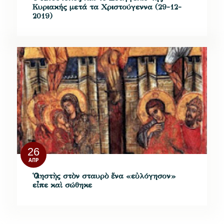
Κυριακής μετά τα Χριστούγεννα (29-12-
2019)
26
ΑΠΡ
Ὁ ληστὴς στὸν σταυρὸ ἕνα «εὐλόγησον»
εἶπε καὶ σώθηκε