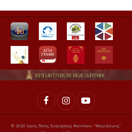
© 2026 Ιερός Ναός Κοιμήσεως Θεοτόκου "Θεομήτορος"