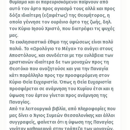
θυμίαμα και οι παρευρισκόμενοι παίρνουν από
αυτό τον άρτο προς αγιασμό τους αλλά και προς
δόξα ιδιαίτερη (εξαιρέτως) της Θεομήτορος, η
οποία γέννησε τον ουράνιο άρτο της ζωής, δηλ.
τον Κύριο Ιησού Χριστό, που διατρέφει τις ψυχές
μας.
Το εκκλησιαστικό έθιμο της υψώσεως είναι πολύ
παλιό. Το «Ωρολόγιο το Μέγα» το ανάγει στους
Αποστόλους, και συνδέεται με την ευλάβεια των
χριστιανών ιδιαίτερα δε των μοναχών προς τη
Θεοτόκο που αναζητούσε και για την Παναγία
κάτι παράλληλο προς την προσφερόμενη στον
Κύριο Θεία Ευχαριστία. Όπως η Θεία Ευχαριστία
προσφέρεται σε ανάμνηση του Κυρίου έτσι και η
ύψωση του άρτου γίνεται προς ανάμνηση της
Παναγίας.
Από τα λειτουργικά βιβλία, από πληροφορίες που
μας δίνει ο Άγιος Συμεών Θεσσαλονίκης και άλλοι
συγγραφείς, φαίνεται ότι η ύψωση της Παναγίας
γινόταν καθημερινά στην τράπεζα των μοναχών.