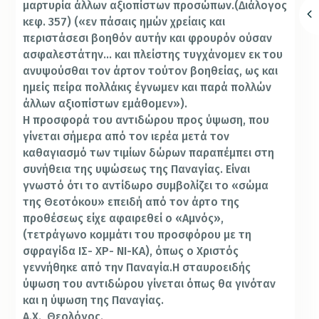
μαρτυρία άλλων αξιοπίστων προσώπων.(Διάλογος
κεφ. 357) («εν πάσαις ημών χρείαις και
περιστάσεσι βοηθόν αυτήν και φρουρόν ούσαν
ασφαλεστάτην… και πλείστης τυγχάνομεν εκ του
ανυψούσθαι τον άρτον τούτον βοηθείας, ως και
ημείς πείρα πολλάκις έγνωμεν και παρά πολλών
άλλων αξιοπίστων εμάθομεν»).
Η προσφορά του αντιδώρου προς ύψωση, που
γίνεται σήμερα από τον ιερέα μετά τον
καθαγιασμό των τιμίων δώρων παραπέμπει στη
συνήθεια της υψώσεως της Παναγίας. Είναι
γνωστό ότι το αντίδωρο συμβολίζει το «σώμα
της Θεοτόκου» επειδή από τον άρτο της
προθέσεως είχε αφαιρεθεί ο «Αμνός»,
(τετράγωνο κομμάτι του προσφόρου με τη
σφραγίδα ΙΣ- ΧΡ- ΝΙ-ΚΑ), όπως ο Χριστός
γεννήθηκε από την Παναγία.Η σταυροειδής
ύψωση του αντιδώρου γίνεται όπως θα γινόταν
και η ύψωση της Παναγίας.
Α.Χ., Θεολόγος.