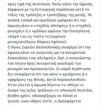
προς τιμή της Θεοτόκου. Ποιός κάνει την ύψωση;
Σύμφωνα με τη λειτουργική παράδοση κατά το
τέλος της τράπεζας ο τραπεζάρης της μονής. Τα
παλαιά τυπικά και Ωρολόγια γράφουν ότι την
ύψωση κάνει ο «ταχθείς αδελφός» ή ο «ταχθείς
μοναχός» ή ο «μέλλων υψώσαι την Παναγίαν»ή
«παρά του εις τούτο τεταγμένου
μοναχού»(Άγιος Μάρκος Εφέσου).
Ο Άγιος Συμεών Θεσσαλονίκης αναφέρει ότι την
ύψωση κάνει «ο αναγνούς και τα πνευματικά
διακονήσας τοις αδελφοίς», δηλ. ο αναγνώστης
του λόγου προς πνευματική οικοδομή των
μοναχών και προσκυνητών. Σε καμιά περίπτωση
δεν αναφέρεται ότι την κάνει ο ηγούμενος ή ο
εφημέριος της Μονής. Αυτοί παρακολουθούν.
Όταν γίνεται η ύψωση λέγεται το «Μέγα το
όνομα της αγίας Τριάδος»,το «Παναγία Θεοτόκε,
βοήθει ημίν», «Μακαρίζομεν σε πάσαι αι
γενεαί…»και «Άξιον εστίν…».Προσφέρεται