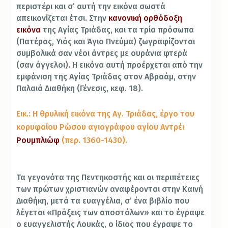
περιστέρι και σ’ αυτή την εικόνα σωστά
απεικονίζεται έτσι. Στην
κανονική ορθόδοξη
εικόνα
της Αγίας Τριάδας, και τα τρία πρόσωπα
(Πατέρας, Υιός και Άγιο Πνεύμα) ζωγραφίζονται
συμβολικά σαν νέοι άντρες με ουράνια φτερά
(σαν άγγελοι). Η εικόνα αυτή προέρχεται από την
εμφάνιση της Αγίας Τριάδας στον Αβραάμ, στην
Παλαιά Διαθήκη (Γένεσις, κεφ. 18).
Εικ.: Η θρυλική εικόνα της Αγ. Τριάδας, έργο του
κορυφαίου Ρώσου αγιογράφου αγίου Αντρέι
Ρουμπλιώφ
(περ. 1360-1430).
Τα γεγονότα της Πεντηκοστής και οι περιπέτειες
των πρώτων χριστιανών αναφέρονται στην Καινή
Διαθήκη, μετά τα ευαγγέλια, σ’ ένα βιβλίο που
λέγεται «Πράξεις των αποστόλων» και το έγραψε
ο ευαγγελιστής Λουκάς, ο ίδιος που έγραψε το