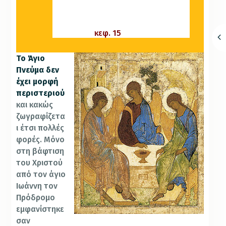
“εκπορεύεται” το Άγιο Πνεύμα από
τον Πατέρα. Η φράση αναφέρεται
από το Χριστό στο κατά Ιωάννην
ευαγγέλιο,
κεφ. 15
, στίχ. 26.
Το Άγιο
Πνεύμα δεν
έχει μορφή
περιστεριού
και κακώς
ζωγραφίζετα
ι έτσι πολλές
φορές. Μόνο
στη βάφτιση
του Χριστού
από τον άγιο
Ιωάννη τον
Πρόδρομο
εμφανίστηκε
σαν