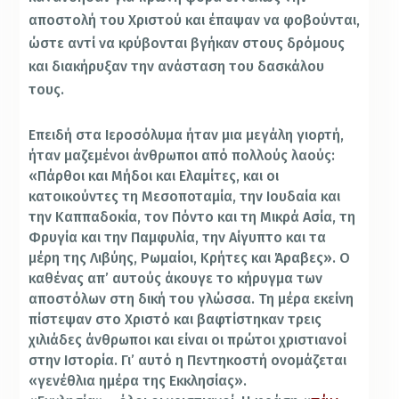
αποστολή του Χριστού και έπαψαν να φοβούνται,
ώστε αντί να κρύβονται βγήκαν στους δρόμους
και διακήρυξαν την ανάσταση του δασκάλου
τους.
Επειδή στα Ιεροσόλυμα ήταν μια μεγάλη γιορτή,
ήταν μαζεμένοι άνθρωποι από πολλούς λαούς:
«Πάρθοι και Μήδοι και Ελαμίτες, και οι
κατοικούντες τη Μεσοποταμία, την Ιουδαία και
την Καππαδοκία, τον Πόντο και τη Μικρά Ασία, τη
Φρυγία και την Παμφυλία, την Αίγυπτο και τα
μέρη της Λιβύης, Ρωμαίοι, Κρήτες και Άραβες». Ο
καθένας απ’ αυτούς άκουγε το κήρυγμα των
αποστόλων στη δική του γλώσσα. Τη μέρα εκείνη
πίστεψαν στο Χριστό και βαφτίστηκαν τρεις
χιλιάδες άνθρωποι και είναι οι πρώτοι χριστιανοί
στην Ιστορία. Γι’ αυτό η Πεντηκοστή ονομάζεται
«γενέθλια ημέρα της Εκκλησίας».