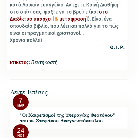
κατά Λουκάν ευαγγέλιο. Αν έχετε Καινή Διαθήκη
στο σπίτι σας, ψάξτε να το βρείτε (και
στο
Διαδίκτυο υπάρχει
[&
μετάφραση
]
). Είναι ένα
σπουδαίο βιβλίο, που λέει και πολλά για το πώς
είναι οι πραγματικοί χριστιανοί…
Χρόνια πολλά!
Θ. Ι. Ρ.
Ετικέτες:
Πεντηκοστή
Δείτε Επίσης
7
ΜΑΡ
“Οι Χαιρετισμοί της Υπεραγίας Θεοτόκου”
του π. Στεφάνου Αναγνωστόπουλου
24
ΝΟΈ