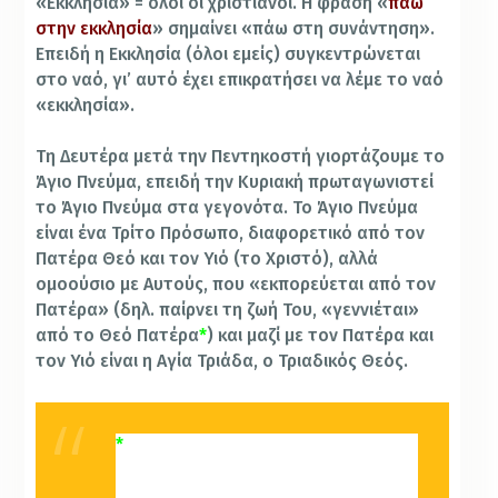
«Εκκλησία» = όλοι οι χριστιανοί. Η φράση «
πάω
στην εκκλησία
» σημαίνει «πάω στη συνάντηση».
Επειδή η Εκκλησία (όλοι εμείς) συγκεντρώνεται
στο ναό, γι’ αυτό έχει επικρατήσει να λέμε το ναό
«εκκλησία».
Τη Δευτέρα μετά την Πεντηκοστή γιορτάζουμε το
Άγιο Πνεύμα, επειδή την Κυριακή πρωταγωνιστεί
το Άγιο Πνεύμα στα γεγονότα. Το Άγιο Πνεύμα
είναι ένα Τρίτο Πρόσωπο, διαφορετικό από τον
Πατέρα Θεό και τον Υιό (το Χριστό), αλλά
ομοούσιο με Αυτούς, που «εκπορεύεται από τον
Πατέρα» (δηλ. παίρνει τη ζωή Του, «γεννιέται»
από το Θεό Πατέρα
*
) και μαζί με τον Πατέρα και
τον Υιό είναι η Αγία Τριάδα, ο Τριαδικός Θεός.
*
Η εκπόρευση δεν είναι γέννηση,
αλλιώς το Άγιο Πνεύμα θα ήταν κι
Αυτό Υιός. Δεν ξέρουμε πώς