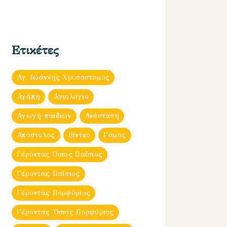
Ετικέτες
Αγ. Ιωάννης Χρυσόστομος
Αγάπη
Αγιολόγιο
Αγωγή παιδιών
Ανάσταση
Απόστολος
Βίντεο
Γάμος
Γέροντας Όσιος Παΐσιος
Γέροντας Παΐσιος
Γέροντας Πορφύριος
Γέροντας Ὀσιος Πορφύριος