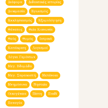
Διάφορα
Διδακτικές ιστορίες
Δοκιμασία
Εγωισμός
Εκκλησιασμός
Εξομολόγηση
Θάνατος
Θεία Κοινωνία
Θεός
Θυμός
Ιατρικά
Κατάκριση
Λογισμοί
Λόγια Γερόντων
Μεγ. Βδομἀδα
Μεγ. Σαρακοστή
Μετάνοια
Μνημόσυνα
Νηστεία
Οικογένεια
Πίστη
Παιδί
Παναγία