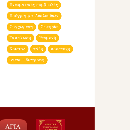
Πνευματικές συμβουλές
Πρόγραμμα Ακολουθιών
Συγχώρεση
Σωτηρία
Ταπείνωση
Υπομονή
Χριστός
πάθη
προσευχή
υγεια - διατροφη