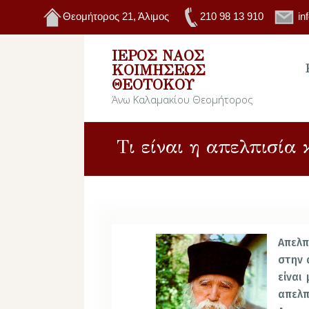
Θεομήτορος 21, Άλιμος
210 98 13 910
in
ΙΕΡΌΣ ΝΑΌΣ
ΚΟΙΜΉΣΕΩΣ
ΘΕΟΤΌΚΟΥ
Άνω Καλαμακίου Θεομήτορος
Τι είναι η απελπισία 
Απελπ
στην 
είναι
απελ