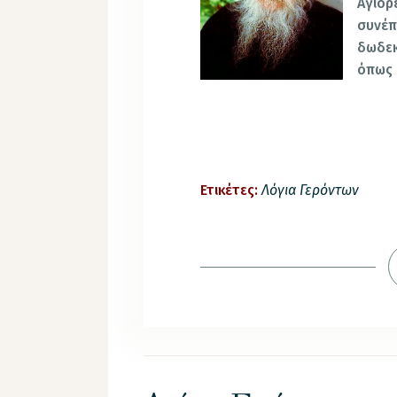
Αγιορ
συνέ
δωδεκ
όπως 
Ετικέτες:
Λόγια Γερόντων