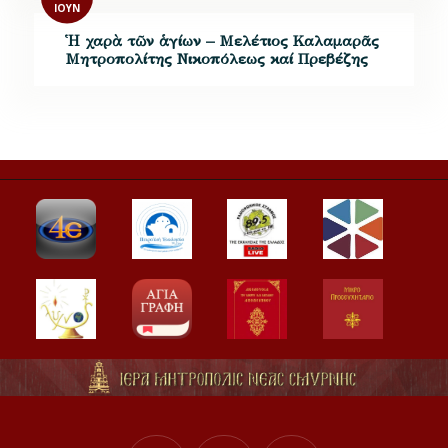
ΙΟΎΝ
Ἡ χαρὰ τῶν ἁγίων – Μελέτιος Καλαμαρᾶς
Μητροπολίτης Νικοπόλεως καί Πρεβέζης