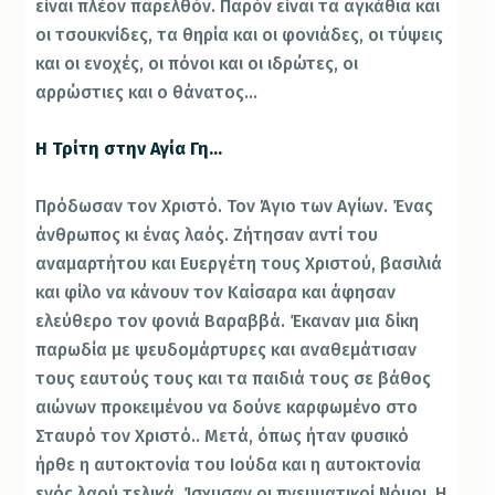
είναι πλέον παρελθόν. Παρόν είναι τα αγκάθια και
οι τσουκνίδες, τα θηρία και οι φονιάδες, οι τύψεις
και οι ενοχές, οι πόνοι και οι ιδρώτες, οι
αρρώστιες και ο θάνατος…
Η Τρίτη στην Αγία Γη…
Πρόδωσαν τον Χριστό. Τον Άγιο των Αγίων. Ένας
άνθρωπος κι ένας λαός. Ζήτησαν αντί του
αναμαρτήτου και Ευεργέτη τους Χριστού, βασιλιά
και φίλο να κάνουν τον Καίσαρα και άφησαν
ελεύθερο τον φονιά Βαραββά. Έκαναν μια δίκη
παρωδία με ψευδομάρτυρες και αναθεμάτισαν
τους εαυτούς τους και τα παιδιά τους σε βάθος
αιώνων προκειμένου να δούνε καρφωμένο στο
Σταυρό τον Χριστό.. Μετά, όπως ήταν φυσικό
ήρθε η αυτοκτονία του Ιούδα και η αυτοκτονία
ενός λαού τελικά. Ίσχυσαν οι πνευματικοί Νόμοι. Η