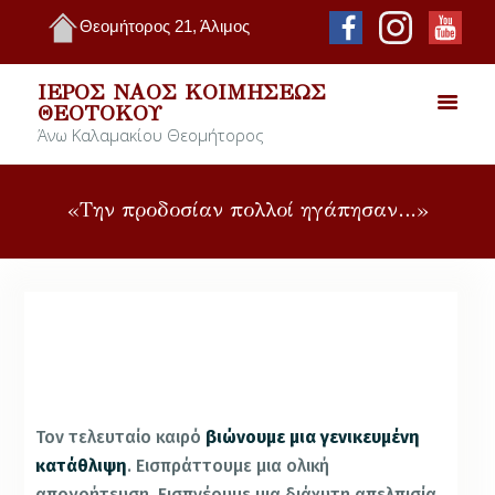
Θεομήτορος 21, Άλιμος
ΙΕΡΌΣ ΝΑΌΣ ΚΟΙΜΉΣΕΩΣ
ΘΕΟΤΌΚΟΥ
Άνω Καλαμακίου Θεομήτορος
«Την προδοσίαν πολλοί ηγάπησαν…»
Τον τελευταίο καιρό
βιώνουμε μια γενικευμένη
κατάθλιψη
. Εισπράττουμε μια ολική
απογοήτευση. Εισπνέουμε μια διάχυτη απελπισία.