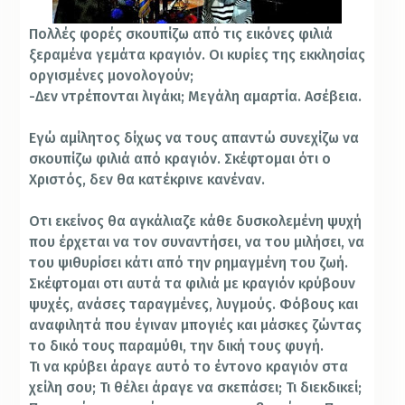
Πολλές φορές σκουπίζω από τις εικόνες φιλιά
ξεραμένα γεμάτα κραγιόν. Οι κυρίες της εκκλησίας
οργισμένες μονολογούν;
-Δεν ντρέπονται λιγάκι; Μεγάλη αμαρτία. Ασέβεια.
Εγώ αμίλητος δίχως να τους απαντώ συνεχίζω να
σκουπίζω φιλιά από κραγιόν. Σκέφτομαι ότι ο
Χριστός, δεν θα κατέκρινε κανέναν.
Oτι εκείνος θα αγκάλιαζε κάθε δυσκολεμένη ψυχή
που έρχεται να τον συναντήσει, να του μιλήσει, να
του ψιθυρίσε
ι κάτι από την ρημαγμένη του ζωή.
Σκέφτομαι οτι αυτά τα φιλιά με κραγιόν κρύβουν
ψυχές, ανάσες ταραγμένες, λυγμούς. Φόβους και
αναφιλητά που έγιναν μπογιές και μάσκες ζώντας
το δικό τους παραμύθι, την δική τους φυγή.
Τι να κρύβει άραγε αυτό το έντονο κραγιόν στα
χείλη σου; Τι θέλει άραγε να σκεπάσει; Τι διεκδικεί;