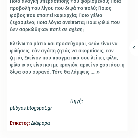
Ποια ανάγκη υπεράσπισης του φοβισμένου; Ποια
προβολή του λίγου που διψά το πολύ; Ποιος
φόβος που επαιτεί κυριαρχία; Ποιο γέλιο
ξεχασμένο; Ποια λόγια ανείπωτα; Ποια φιλιά που
δεν σαρκώθηκαν ποτέ σε σχέση;
Κλείνω τα μάτια και προσεύχομαι, «εάν είναι να
φιλήσεις, εάν αγάπη ζητάς να σκορπίσεις, εαν
ζητάς Εκείνον που πραγματικά σου λείπει, φίλα,
φίλα κι ας είναι και με κραγιόν, αρκεί να χορτάσει η
δίψα σου ουρανό. Τότε θα λάμψεις……»
Πηγή:
plibyos.blogspot.gr
Ετικέτες:
Διάφορα