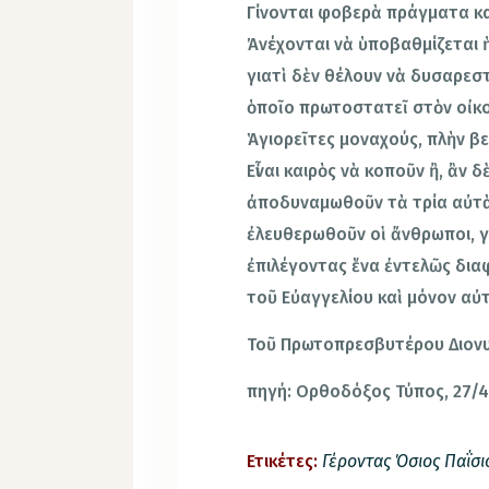
Γίνονται φοβερὰ πράγματα κα
Ἀνέχονται νὰ ὑποβαθμίζεται 
γιατὶ δὲν θέλουν νὰ δυσαρεσ
ὁποῖο πρωτοστατεῖ στὸν οἰκου
Ἁγιορεῖτες μοναχούς, πλὴν β
Εἶναι καιρὸς νὰ κοποῦν ἢ, ἂν δ
ἀποδυναμωθοῦν τὰ τρία αὐτὰ
ἐλευθερωθοῦν οἱ ἄνθρωποι, γ
ἐπιλέγοντας ἕνα ἐντελῶς δια
τοῦ Εὐαγγελίου καὶ μόνον αὐτ
Τοῦ Πρωτοπρεσβυτέρου Διον
πηγή: Ορθοδόξος Τύπος, 27/
Ετικέτες:
Γέροντας Όσιος Παΐσι