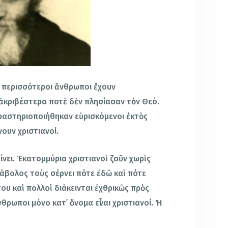
ἱ περισσότεροι ἄνθρωποι ἔχουν
ἀκριβέστερα ποτὲ δὲν πλησίασαν τὸν Θεό.
ραστηριοποιήθηκαν εὑρισκόμενοι ἐκτὸς
ουν χριστιανοί.
ίνει. Ἑκατομμύρια χριστιανοὶ ζοῦν χωρὶς
ιάβολος τοὺς σέρνει πότε ἐδῶ καὶ πότε
του καὶ πολλοὶ διάκεινται ἐχθρικῶς πρὸς
θρωποι μόνο κατ᾽ ὄνομα εἶναι χριστιανοί. Ἡ