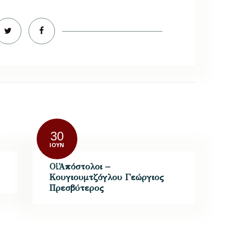
30
ΙΟΎΝ
Οἱ Ἀπόστολοι –
Κουγιουμτζόγλου Γεώργιος
Πρεσβύτερος