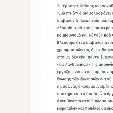
Ὁ Γέροντας Παΐσιος ἀνησυχοῦ
Ἔβλεπε ὅτι ὁ διάβολος κάνει
διάβολος ἅπλωσε τρία πλοκάμ
πλουσίους νὰ τοὺς πιάσει μὲ 
κομμουνισμὸ καὶ αὐτοὺς ποὺ 
Βλέπουμε ὅτι ὁ διάβολος στρ
χρησιμοποιώντας ὅμως διαφο
ὁποίων δὲν εἶναι πάντα ἐμφα
≪φιλανθρωπία≫ τῆς μασωνία
ἐργαζομένους τοῦ κομμουνισ
ἕνωσης τῶν ἐκκλησιῶν≫ τοῦ Ο
ἡ μασωνία, ὁ κουμμουνισμὸς κα
συστήματα, τὰ ὁποῖα εἶναι ὄ
ἀπευθύνεται στοὺς πλούσιου
κεφαλαίων καὶ ποικίλες διευκ