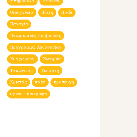
Μνημόσυνα
Νηστεία
Οικογένεια
Πίστη
Παιδί
Παναγία
Πνευματικές συμβουλές
Πρόγραμμα Ακολουθιών
Συγχώρεση
Σωτηρία
Ταπείνωση
Υπομονή
Χριστός
πάθη
προσευχή
υγεια - διατροφη