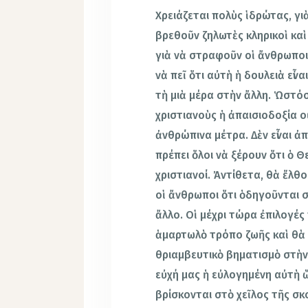
Χρειάζεται πολὺς ἱδρώτας, γι
βρεθοῦν ζηλωτὲς κληρικοὶ καὶ
γιὰ νὰ στραφοῦν οἱ ἄνθρωποι
νὰ πεῖ ὅτι αὐτὴ ἡ δουλειὰ εἶν
τὴ μιὰ μέρα στὴν ἄλλη. Ὡστόσ
χριστιανοὺς ἡ ἀπαισιοδοξία ο
ἀνθρώπινα μέτρα. Δὲν εἶναι ἀ
πρέπει ὅλοι νὰ ξέρουν ὅτι ὁ Θ
χριστιανοί. Ἀντίθετα, θὰ ἔλθ
οἱ ἄνθρωποι ὅτι ὁδηγοῦνται 
ἄλλο. Οἱ μέχρι τώρα ἐπιλογέ
ἁμαρτωλὸ τρόπο ζωῆς καὶ θὰ 
θριαμβευτικὸ βηματισμὸ στὴν 
εὐχή μας ἡ εὐλογημένη αὐτὴ ὥ
βρίσκονται στὸ χεῖλος τῆς σκ