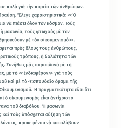
σε πολὺ γιὰ τὴν πορεία τῶν ἀνθρώπων.
 θραύση. Ἔλεγε χαρακτηριστικά: ≪Ὁ
ια νὰ πιάσει ὅλον τὸν κόσμον. Τοὺς
τὴ μασωνία, τοὺς φτωχοὺς μὲ τὸν
θρησκεύουν μὲ τὸν οἰκουμενισμό≫.
έφεται πρὸς ὅλους τοὺς ἀνθρώπους,
ρετικοὺς τρόπους, ἡ δολιότητα τῶν
νής. Συνήθως μᾶς παραπλανᾶ μὲ τὴ
ς, μὲ τὸ ≪ἐνδιαφέρον≫ γιὰ τοὺς
μοῦ καὶ μὲ τὸ ≪σπουδαῖο ὅραμα τῆς
ἰκουμενισμοῦ. Ἡ πραγματικότητα εἶναι ὅτι
ὶ ὁ οἰκουμενισμὸς εἶναι ἀντίχριστα
ργανα τοῦ διαβόλου. Ἡ μασωνία
ς καὶ τοὺς ὑπόσχεται αὔξηση τῶν
ολύνσεις, προκειμένου νὰ καταλάβουν