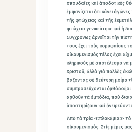
σπουδαῖες καὶ ἀποδοτικὲς θέ
ἐμφανίζεται ὅτι κάνει ἀγῶνες
τῆς φτώχειας καὶ τῆς ἐκμετάλ
φτώχεια γενικεύτηκε καὶ ἡ δ
Συγχρόνως ἀρνεῖται τὴν πίστη 
τους ἔχει τοὺς κορυφαίους το
οἰκουμενισμὸς τέλος ἔχει αἰ
κληρικοὺς μὲ ἀποτέλεσμα νὰ μ
Χριστοῦ, ἀλλὰ γιὰ πολλὲς ἐκκλ
βάζοντας σὲ δεύτερη μοίρα τ
συμπροσεύχονται ὀρθόδοξοι μὲ
ἀρθοῦν τὰ ἐμπόδια, ποὺ διαι
ὑποστηρίζουν καὶ ὀνειρεύοντα
Ἀπὸ τὰ τρία ≪πλοκάμια≫ τὸ πι
οἰκουμενισμός. Στὶς μέρες μα