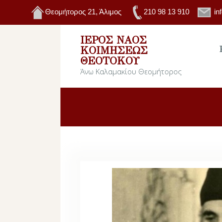
Θεομήτορος 21, Άλιμος
210 98 13 910
in
ΙΕΡΌΣ ΝΑΌΣ
ΚΟΙΜΉΣΕΩΣ
ΘΕΟΤΌΚΟΥ
Άνω Καλαμακίου Θεομήτορος