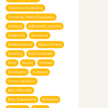
Γέροντας Πορφύριος
Γέροντας Ὀσιος Πορφύριος
Διάφορα
Διδακτικές ιστορίες
Δοκιμασία
Εγωισμός
Εκκλησιασμός
Εξομολόγηση
Θάνατος
Θεία Κοινωνία
Θεός
Θυμός
Ιατρικά
Κατάκριση
Λογισμοί
Λόγια Γερόντων
Μεγ. Βδομἀδα
Μεγ. Σαρακοστή
Μετάνοια