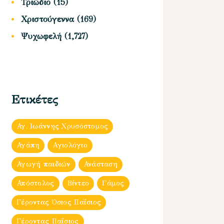
Τριώδιο
(15)
Χριστούγεννα
(169)
Ψυχωφελή
(1,727)
Ετικέτες
Αγ. Ιωάννης Χρυσόστομος
Αγάπη
Αγιολόγιο
Αγωγή παιδιών
Ανάσταση
Απόστολος
Βίντεο
Γάμος
Γέροντας Όσιος Παΐσιος
Γέροντας Παΐσιος