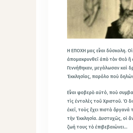
Η ΕΠΟΧΗ μας εἶναι δύσκολη. Ο
ἀπομακρυνθεῖ ἀπὸ τὸν Θεὸ ἢ 
Γεννήθηκαν, μεγάλωσαν καὶ δ
Ἐκκλησίας, παρόλο ποὺ δηλών
Εἶναι φοβερὸ αὐτό, ποὺ συμβα
τὶς ἐντολὲς τοῦ Χριστοῦ. Ὁ δ
ἐκεῖ, τοὺς ἔχει πιστὰ ὄργανά 
τὴν Ἐκκλησία. Δυστυχῶς, οἱ ἄν
ζωή τους τὸ ἐπιβεβαιώνει…