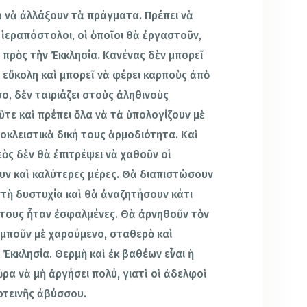
ὰ νὰ ἀλλάξουν τὰ πράγματα. Πρέπει νὰ
 ἱεραπόστολοι, οἱ ὁποῖοι θὰ ἐργαστοῦν,
 πρὸς τὴν Ἐκκλησία. Κανένας δὲν μπορεῖ
αι εὔκολη καὶ μπορεῖ νὰ φέρει καρποὺς ἀπὸ
ο, δὲν ταιριάζει στοὺς ἀληθινοὺς
ὔτε καὶ πρέπει ὅλα νὰ τὰ ὑπολογίζουν μὲ
ποκλειστικὰ δική τους ἁρμοδιότητα. Καὶ
εὸς δὲν θὰ ἐπιτρέψει νὰ χαθοῦν οἱ
ουν καὶ καλύτερες μέρες. Θὰ διαπιστώσουν
στὴ δυστυχία καὶ θὰ ἀναζητήσουν κάτι
ς τους ἦταν ἐσφαλμένες. Θὰ ἀρνηθοῦν τὸν
μποῦν μὲ χαρούμενο, σταθερὸ καὶ
Ἐκκλησία. Θερμὴ καὶ ἐκ βαθέων εἶναι ἡ
ρα νὰ μὴ ἀργήσει πολύ, γιατὶ οἱ ἀδελφοὶ
οτεινῆς ἀβύσσου.