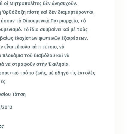
ὶ οἱ Μητροπολίτες δὲν ἀνησυχοῦν.
ἡ Ὀρθόδοξη πίστη καὶ δὲν διαμαρτύρονται,
τήσουν τὸ Οἰκουμενικὸ Πατριαρχεῖο, τὸ
μενισμό. Τὸ ἴδιο συμβαίνει καὶ μὲ τοὺς
εβαίως ἐλαχίστων φωτεινῶν ἐξαιρέσεων.
ὲν εἶναι εὔκολο κάτι τέτοιο, νὰ
 πλοκάμια τοῦ διαβόλου καὶ νὰ
ιὰ νὰ στραφοῦν στὴν Ἐκκλησία,
φορετικὸ τρόπο ζωῆς, μὲ ὁδηγὸ τὶς ἐντολὲς
ές.
υσίου Τάτση
4/2012
ος