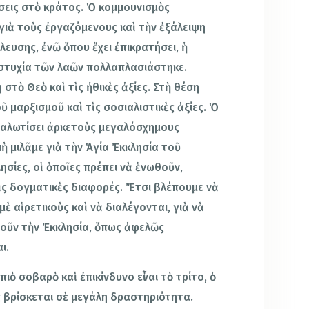
σεις στὸ κράτος. Ὁ κομμουνισμὸς
 γιὰ τοὺς ἐργαζόμενους καὶ τὴν ἐξάλειψη
λευσης, ἐνῶ ὅπου ἔχει ἐπικρατήσει, ἡ
υστυχία τῶν λαῶν πολλαπλασιάστηκε.
στὸ Θεὸ καὶ τὶς ἠθικὲς ἀξίες. Στὴ θέση
ῦ μαρξισμοῦ καὶ τὶς σοσιαλιστικὲς ἀξίες. Ὁ
χμαλωτίσει ἀρκετοὺς μεγαλόσχημους
ὴ μιλᾶμε γιὰ τὴν Ἁγία Ἐκκλησία τοῦ
ησίες, οἱ ὁποῖες πρέπει νὰ ἑνωθοῦν,
ὶς δογματικὲς διαφορές. Ἔτσι βλέπουμε νὰ
 αἱρετικοὺς καὶ νὰ διαλέγονται, γιὰ νὰ
ροῦν τὴν Ἐκκλησία, ὅπως ἀφελῶς
ι.
ὸ σοβαρὸ καὶ ἐπικίνδυνο εἶναι τὸ τρίτο, ὁ
ς βρίσκεται σὲ μεγάλη δραστηριότητα.