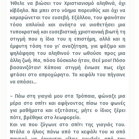
Ήθελε να βιώσει τον Χριστιανισμό αληθινά, όχι
κίβδηλα. Να μπει στο νόημα παρευθύς και όχι να
καμαρώνεται τον ευσεβή. Εξάλλου, του φαινόταν
τόσο απλοϊκό και ανόητο να υιοθετήσει μια
τυποκρατική και ευσεβιστική χριστιανική βιωτή τη
στιγμή που η ίδια του η επιστήμη, αλλά και η
έμφυτη τάση του γι’ αναζήτηση, για ψάξιμο και
ψηλάφηση του αληθινού τον ωθούσε προς μια
άλλη ζωή. Μα, πόσο δύσκολο ήταν, Θεέ μου! Πόσο
βασανιζόταν! Κάποια στιγμή ένιωσε πως είχε
φτάσει στο απροχώρητο. Το κεφάλι του πήγαινε
να σπάσει…
– Πάω στη γιαγιά μου στα Τρόπαια, φώναξε μια
μέρα στο σπίτι και αφήνοντας πίσω του φωνές
για μαθήματα και εξετάσεις, μήτε ο ίδιος ξέρει
πότε, βρέθηκε στο λεωφορείο.
Και να που ζύγωνε στο σπίτι της γιαγιάς του.
Ντάλα ο ήλιος πάνω από το κεφάλι του κι από
παντού να έρχονται χίλιες ευωδιές από την