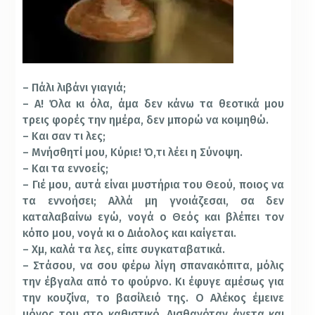
– Πάλι λιβάνι γιαγιά;
– Α! Όλα κι όλα, άμα δεν κάνω τα θεοτικά μου
τρεις φορές την ημέρα, δεν μπορώ να κοιμηθώ.
– Και σαν τι λες;
– Μνήσθητί μου, Κύριε! Ό,τι λέει η Σύνοψη.
– Και τα εννοείς;
– Γιέ μου, αυτά είναι μυστήρια του Θεού, ποιος να
τα εννοήσει; Αλλά μη γνοιάζεσαι, σα δεν
καταλαβαίνω εγώ, νογά ο Θεός και βλέπει τον
κόπο μου, νογά κι ο Διάολος και καίγεται.
– Χμ, καλά τα λες, είπε συγκαταβατικά.
– Στάσου, να σου φέρω λίγη σπανακόπιτα, μόλις
την έβγαλα από το φούρνο. Κι έφυγε αμέσως για
την κουζίνα, το βασίλειό της. Ο Αλέκος έμεινε
μόνος του στο καθιστικό. Αισθανόταν άνετα και