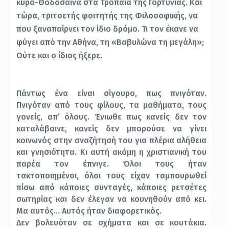
κυρα-Θοδόσαινα στα Τρόπαια της Γορτυνίας. Και
τώρα, τριτοετής φοιτητής της Φιλοσοφικής, να
που ξαναπαίρνει τον ίδιο δρόμο. Τι τον έκανε να
φύγει από την Αθήνα, τη «Βαβυλώνα τη μεγάλη»;
Ούτε και ο ίδιος ήξερε.
Πάντως ένα είναι σίγουρο, πως πνιγόταν.
Πνιγόταν από τους φίλους, τα μαθήματα, τους
γονείς, απ’ όλους. Ένιωθε πως κανείς δεν τον
καταλάβαινε, κανείς δεν μπορούσε να γίνει
κοινωνός στην αναζήτησή του για πλέρια αλήθεια
και γνησιότητα. Κι αυτή ακόμη η χριστιανική του
παρέα τον έπνιγε. Όλοι τους ήταν
τακτοποιημένοι, όλοι τους είχαν ταμπουρωθεί
πίσω από κάποιες συνταγές, κάποιες ρετσέτες
σωτηρίας και δεν έλεγαν να κουνηθούν από κει.
Μα αυτός… Αυτός ήταν διαφορετικός.
Δεν βολευόταν σε σχήματα και σε κουτάκια.