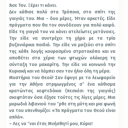
Άσε Τον. Ξέρει τι κάνει.
Δεν κάθισε πολύ στα Τρόπαια, στο σπίτι της
γιαγιάς του. Μια – δυο μέρες. Ήταν αρκετές. Είδε
πράγματα που θα τον συνόδευαν για πολύ καιρό.
Είδε τη γιαγιά του να κάνει ατελείωτες μετάνοιες.
Την είδε να συντρέχει τη χήρα με τα τρία
βυζανιάρικα παιδιά. Την είδε να μαζεύει στο σπίτι
της κάθε λογής κουρασμένο στρατοκόπο και να
αποθέτει στα χέρια των φτωχών ολάκερη τη
σύνταξη του μακαρίτη. Την είδε να κοινωνά την
Κυριακή και να λάμπει σαν τον ήλιο όλη τη μέρα.
Μυστήρια του Θεού! Σαν έφυγε με το λεωφορείο
για την Αθήνα στριμωγμένος σ” ένα κάθισμα
κρατώντας κεφτεδάκια (πεσκέσι της γιαγιάς)
σκεφτόταν όσα έζησε τούτες τις λίγες μέρες. Μια
μυρωδιά λιβανιού του “ρθε στη μύτη και μια φωνή
να του υπενθυμίζει: «Τα πράγματα του Θεού είναι
απλά».
– Λες να “ναι έτσι; Μνήσθητί μου, Κύριε!