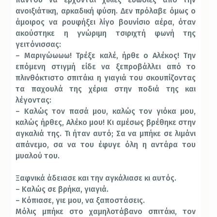
ανοιξιάτικη, αρκαδική φύση. Δεν πρόλαβε όμως ο
άμοιρος να ρουφήξει λίγο βουνίσιο αέρα, όταν
ακούστηκε η γνώριμη τσιριχτή φωνή της
γειτόνισσας:
– Μαριγώωωω! Τρέξε καλέ, ήρθε ο Αλέκος! Την
επόμενη στιγμή είδε να ξεπροβάλλει από το
πλινθόκτιστο σπιτάκι η γιαγιά του σκουπίζοντας
τα παχουλά της χέρια στην ποδιά της και
λέγοντας:
– Καλώς τον πασά μου, καλώς τον γιόκα μου,
καλώς ήρθες, Αλέκο μου! Κι αμέσως βρέθηκε στην
αγκαλιά της. Τι ήταν αυτό; Σα να μπήκε σε λιμάνι
απάνεμο, σα να του έφυγε όλη η αντάρα του
μυαλού του.
Ξαφνικά άδειασε και την αγκάλιασε κι αυτός.
– Καλώς σε βρήκα, γιαγιά.
– Κόπιασε, γιε μου, να ξαποστάσεις.
Μόλις μπήκε στο χαμηλοτάβανο σπιτάκι, τον