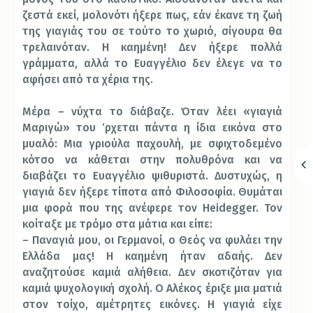
ζεστά εκεί, μολονότι ήξερε πως, εάν έκανε τη ζωή
της γιαγιάς του σε τούτο το χωριό, σίγουρα θα
τρελαινόταν. Η καημένη! Δεν ήξερε πολλά
γράμματα, αλλά το Ευαγγέλιο δεν έλεγε να το
αφήσει από τα χέρια της.
Μέρα – νύχτα το διάβαζε. Όταν λέει «γιαγιά
Μαριγώ» του ‘ρχεται πάντα η ίδια εικόνα στο
μυαλό: Μια γριούλα παχουλή, με σφιχτοδεμένο
κότσο να κάθεται στην πολυθρόνα και να
διαβάζει το Ευαγγέλιο ψιθυριστά. Δυστυχώς, η
γιαγιά δεν ήξερε τίποτα από Φιλοσοφία. Θυμάται
μια φορά που της ανέφερε τον Heidegger. Τον
κοίταξε με τρόμο στα μάτια και είπε:
– Παναγιά μου, οι Γερμανοί, ο Θεός να φυλάει την
Ελλάδα μας! Η καημένη ήταν αδαής. Δεν
αναζητούσε καμιά αλήθεια. Δεν σκοτιζόταν για
καμιά ψυχολογική σχολή. Ο Αλέκος έριξε μια ματιά
στον τοίχο, αμέτρητες εικόνες. Η γιαγιά είχε