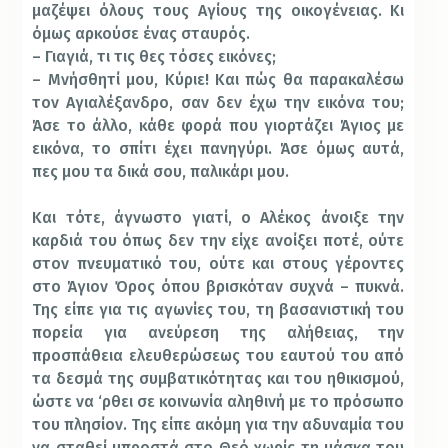
μαζέψει όλους τους Αγίους της οικογένειας. Κι
όμως αρκούσε ένας σταυρός.
– Γιαγιά, τι τις θες τόσες εικόνες;
– Μνήσθητί μου, Κύριε! Και πώς θα παρακαλέσω
τον Αγιαλέξανδρο, σαν δεν έχω την εικόνα του;
Άσε το άλλο, κάθε φορά που γιορτάζει Άγιος με
εικόνα, το σπίτι έχει πανηγύρι. Άσε όμως αυτά,
πες μου τα δικά σου, παλικάρι μου.
Και τότε, άγνωστο γιατί, ο Αλέκος άνοιξε την
καρδιά του όπως δεν την είχε ανοίξει ποτέ, ούτε
στον πνευματικό του, ούτε και στους γέροντες
στο Άγιον Όρος όπου βρισκόταν συχνά – πυκνά.
Της είπε για τις αγωνίες του, τη βασανιστική του
πορεία για ανεύρεση της αλήθειας, την
προσπάθεια ελευθερώσεως του εαυτού του από
τα δεσμά της συμβατικότητας και του ηθικισμού,
ώστε να ‘ρθει σε κοινωνία αληθινή με το πρόσωπο
του πλησίον. Της είπε ακόμη για την αδυναμία του
να σταθεί μπροστά στο Θεό χωρίς τη μάσκα του