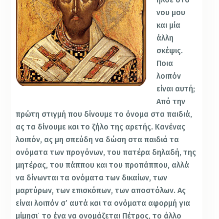
νου μου
και μία
άλλη
σκέψις.
Ποια
λοιπόν
είναι αυτή;
Από την
πρώτη στιγμή που δίνουμε το όνομα στα παιδιά,
ας τα δίνουμε και το ζήλο της αρετής. Κανένας
λοιπόν, ας μη σπεύδη να δώση στα παιδιά τα
ονόματα των προγόνων, του πατέρα δηλαδή, της
μητέρας, του πάππου και του προπάππου, αλλά
να δίνωνται τα ονόματα των δικαίων, των
μαρτύρων, των επισκόπων, των αποστόλων. Ας
είναι λοιπόν σ’ αυτά και τα ονόματα αφορμή για
μίμησι˙ το ένα να ονομάζεται Πέτρος, το άλλο