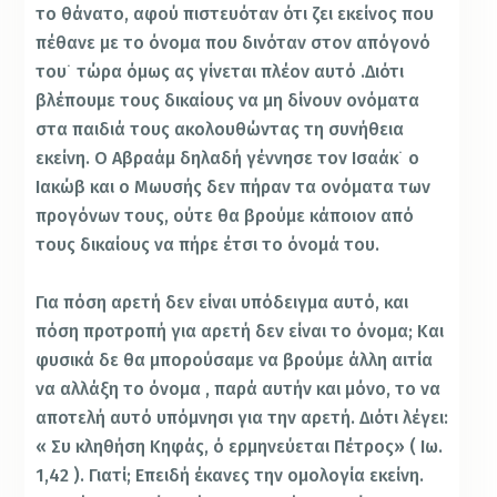
το θάνατο, αφού πιστευόταν ότι ζει εκείνος που
πέθανε με το όνομα που δινόταν στον απόγονό
του˙ τώρα όμως ας γίνεται πλέον αυτό .Διότι
βλέπουμε τους δικαίους να μη δίνουν ονόματα
στα παιδιά τους ακολουθώντας τη συνήθεια
εκείνη. Ο Αβραάμ δηλαδή γέννησε τον Ισαάκ˙ ο
Ιακώβ και ο Μωυσής δεν πήραν τα ονόματα των
προγόνων τους, ούτε θα βρούμε κάποιον από
τους δικαίους να πήρε έτσι το όνομά του.
Για πόση αρετή δεν είναι υπόδειγμα αυτό, και
πόση προτροπή για αρετή δεν είναι το όνομα; Και
φυσικά δε θα μπορούσαμε να βρούμε άλλη αιτία
να αλλάξη το όνομα , παρά αυτήν και μόνο, το να
αποτελή αυτό υπόμνησι για την αρετή. Διότι λέγει:
« Συ κληθήση Κηφάς, ό ερμηνεύεται Πέτρος» ( Ιω.
1,42 ). Γιατί; Επειδή έκανες την ομολογία εκείνη.