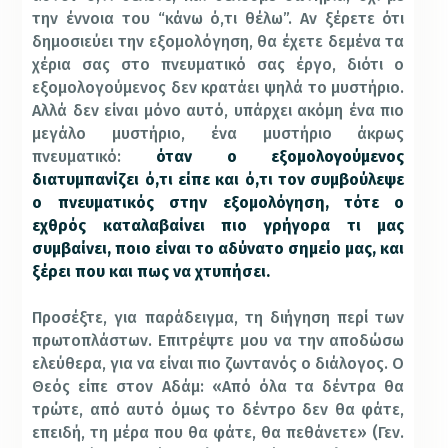
την έννοια του “κάνω ό,τι θέλω”. Αν ξέρετε ότι
δημοσιεύει την εξομολόγηση, θα έχετε δεμένα τα
χέρια σας στο πνευματικό σας έργο, διότι ο
εξομολογούμενος δεν κρατάει ψηλά το μυστήριο.
Αλλά δεν είναι μόνο αυτό, υπάρχει ακόμη ένα πιο
μεγάλο μυστήριο, ένα μυστήριο άκρως
πνευματικό:
όταν ο εξομολογούμενος
διατυμπανίζει ό,τι είπε και ό,τι τον συμβούλεψε
ο πνευματικός στην εξομολόγηση, τότε ο
εχθρός καταλαβαίνει πιο γρήγορα τι μας
συμβαίνει, ποιο είναι το αδύνατο σημείο μας, και
ξέρει που και πως να χτυπήσει.
Προσέξτε, για παράδειγμα, τη διήγηση περί των
πρωτοπλάστων. Επιτρέψτε μου να την αποδώσω
ελεύθερα, για να είναι πιο ζωντανός ο διάλογος. Ο
Θεός είπε στον Αδάμ: «Από όλα τα δέντρα θα
τρώτε, από αυτό όμως το δέντρο δεν θα φάτε,
επειδή, τη μέρα που θα φάτε, θα πεθάνετε» (Γεν.