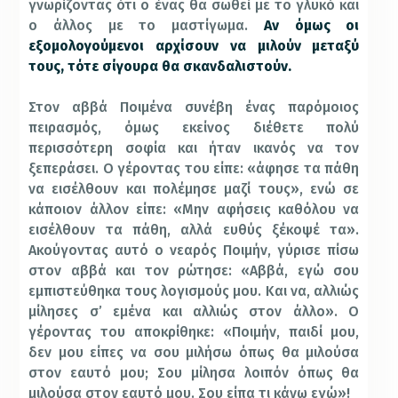
γνωρίζοντας ότι ο ένας θα σωθεί με το γλυκό και
ο άλλος με το μαστίγωμα.
Αν όμως οι
εξομολογούμενοι αρχίσουν να μιλούν μεταξύ
τους, τότε σίγουρα θα σκανδαλιστούν.
Στον αββά Ποιμένα συνέβη ένας παρόμοιος
πειρασμός, όμως εκείνος διέθετε πολύ
περισσότερη σοφία και ήταν ικανός να τον
ξεπεράσει. Ο γέροντας του είπε: «άφησε τα πάθη
να εισέλθουν και πολέμησε μαζί τους», ενώ σε
κάποιον άλλον είπε: «Μην αφήσεις καθόλου να
εισέλθουν τα πάθη, αλλά ευθύς ξέκοψέ τα».
Ακούγοντας αυτό ο νεαρός Ποιμήν, γύρισε πίσω
στον αββά και τον ρώτησε: «Αββά, εγώ σου
εμπιστεύθηκα τους λογισμούς μου. Και να, αλλιώς
μίλησες σ’ εμένα και αλλιώς στον άλλο». Ο
γέροντας του αποκρίθηκε: «Ποιμήν, παιδί μου,
δεν μου είπες να σου μιλήσω όπως θα μιλούσα
στον εαυτό μου; Σου μίλησα λοιπόν όπως θα
μιλούσα στον εαυτό μου. Σου είπα τι κάνω εγώ»!