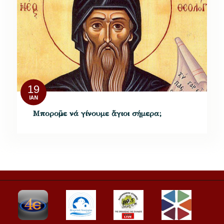
19
ΙΑΝ
Μποροῦμε νά γίνουμε ἅγιοι σήμερα;