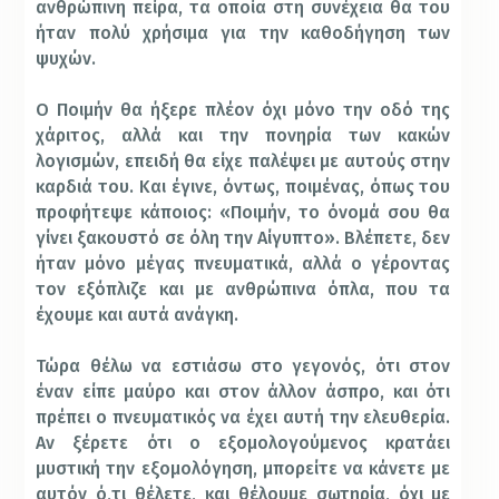
ανθρώπινη πείρα, τα οποία στη συνέχεια θα του
ήταν πολύ χρήσιμα για την καθοδήγηση των
ψυχών.
Ο Ποιμήν θα ήξερε πλέον όχι μόνο την οδό της
χάριτος, αλλά και την πονηρία των κακών
λογισμών, επειδή θα είχε παλέψει με αυτούς στην
καρδιά του. Και έγινε, όντως, ποιμένας, όπως του
προφήτεψε κάποιος: «Ποιμήν, το όνομά σου θα
γίνει ξακουστό σε όλη την Αίγυπτο». Βλέπετε, δεν
ήταν μόνο μέγας πνευματικά, αλλά ο γέροντας
τον εξόπλιζε και με ανθρώπινα όπλα, που τα
έχουμε και αυτά ανάγκη.
Τώρα θέλω να εστιάσω στο γεγονός, ότι στον
έναν είπε μαύρο και στον άλλον άσπρο, και ότι
πρέπει ο πνευματικός να έχει αυτή την ελευθερία.
Αν ξέρετε ότι ο εξομολογούμενος κρατάει
μυστική την εξομολόγηση, μπορείτε να κάνετε με
αυτόν ό,τι θέλετε, και θέλουμε σωτηρία, όχι με