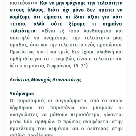
πιστεύοντι»!
Και να μην ψάχνομε την τελειότητα
στους άλλους, διότι όχι μόνο δεν πρέπει να
νομίζομε ότι είμαστε οι ίδιοι άξιοι για κάτι
τέτοιο, αλλά ούτε ξέρομε τι σημαίνει
τελειότητα
: «Είναι εξ ίσου λανθασμένο και
απατηλό να αναμένομε την τελειότητα μιας
ομάδας, όσο και την τελειότητα ενός προσώπου.
Πρωτίστως γιατί και εμείς δεν έχομε αληθινή και
ορθή ιδέα για το τι ακριβώς είναι η τελειότητα»,
λέει ο γέροντας Σωφρόνιος. (5, 71)
Λεόντιος Μοναχός Διονυσιάτης
Υπόμνημα:
Οι παραπομπές σε συγγράμματα, από τα οποία
λήφθηκαν τα παραπάνω και μπορούν οι
αναγνώστες να μάθουν περισσότερα, γίνονται
μέσω δύο αριθμών. Ο πρώτος αναφέρεται στην
προέλευση του κειμένου και ο δεύτερος στην
σελίδα. Προέλευση: