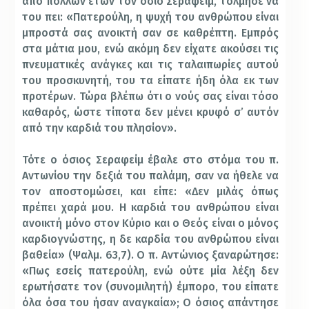
από πολλών ετών τον όσιο Σεραφείμ, τόλμησε να
του πει: «Πατερούλη, η ψυχή του ανθρώπου είναι
μπροστά σας ανοικτή σαν σε καθρέπτη. Εμπρός
στα μάτια μου, ενώ ακόμη δεν είχατε ακούσει τις
πνευματικές ανάγκες και τις ταλαιπωρίες αυτού
του προσκυνητή, του τα είπατε ήδη όλα εκ των
προτέρων. Τώρα βλέπω ότι ο νούς σας είναι τόσο
καθαρός, ώστε τίποτα δεν μένει κρυφό σ’ αυτόν
από την καρδιά του πλησίον».
Τότε ο όσιος Σεραφείμ έβαλε στο στόμα του π.
Αντωνίου την δεξιά του παλάμη, σαν να ήθελε να
τον αποστομώσει, και είπε: «Δεν μιλάς όπως
πρέπει χαρά μου. Η καρδιά του ανθρώπου είναι
ανοικτή μόνο στον Κύριο και ο Θεός είναι ο μόνος
καρδιογνώστης, η δε καρδία του ανθρώπου είναι
βαθεία» (Ψαλμ. 63,7). Ο π. Αντώνιος ξαναρώτησε:
«Πως εσείς πατερούλη, ενώ ούτε μία λέξη δεν
ερωτήσατε τον (συνομιλητή) έμπορο, του είπατε
όλα όσα του ήσαν αναγκαία»; Ο όσιος απάντησε