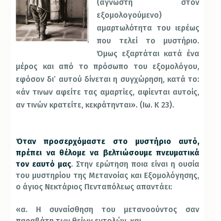
(άγνωστη στον
εξομολογούμενο)
αμαρτωλότητα του ιερέως
που τελεί το μυστήριο.
Όμως εξαρτάται κατά ένα
μέρος και από το πρόσωπο του εξομολόγου,
εφόσον δι’ αυτού δίνεται η συγχώρηση, κατά το:
«άν τινων αφείτε τας αμαρτίες, αφίενται αυτοίς,
αν τινών κρατείτε, κεκράτηνται». (Ιω. Κ 23).
Όταν προσερχόμαστε στο μυστήριο αυτό,
πρέπει να θέλομε να βελτιώσουμε πνευματικά
τον εαυτό μας
. Στην ερώτηση ποια είναι η ουσία
του μυστηρίου της Μετανοίας και Εξομολόγησης,
ο άγιος Νεκτάριος Πενταπόλεως απαντάει:
«α. Η συναίσθηση του μετανοούντος σαν
παραβάτη των θείων εντολών, και