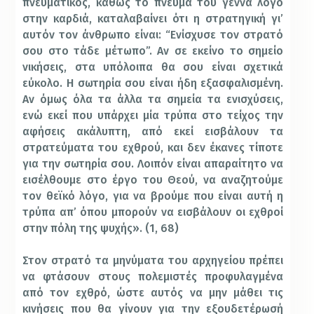
πνευματικός, καθώς το πνεύμα του γεννά λόγο
στην καρδιά, καταλαβαίνει ότι η στρατηγική γι’
αυτόν τον άνθρωπο είναι: “Ενίσχυσε τον στρατό
σου στο τάδε μέτωπο”. Αν σε εκείνο το σημείο
νικήσεις, στα υπόλοιπα θα σου είναι σχετικά
εύκολο. Η σωτηρία σου είναι ήδη εξασφαλισμένη.
Αν όμως όλα τα άλλα τα σημεία τα ενισχύσεις,
ενώ εκεί που υπάρχει μία τρύπα στο τείχος την
αφήσεις ακάλυπτη, από εκεί εισβάλουν τα
στρατεύματα του εχθρού, και δεν έκανες τίποτε
για την σωτηρία σου. Λοιπόν είναι απαραίτητο να
εισέλθουμε στο έργο του Θεού, να αναζητούμε
τον θεϊκό λόγο, για να βρούμε που είναι αυτή η
τρύπα απ’ όπου μπορούν να εισβάλουν οι εχθροί
στην πόλη της ψυχής». (1, 68)
Στον στρατό τα μηνύματα του αρχηγείου πρέπει
να φτάσουν στους πολεμιστές προφυλαγμένα
από τον εχθρό, ώστε αυτός να μην μάθει τις
κινήσεις που θα γίνουν για την εξουδετέρωσή