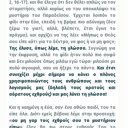
2, 16-17), και θα έλεγα ότι δεν θέλει απλώς να τον
σταματήσει, αλλά κυρίως να του αποκαλύψει τα
μυστήρια του Παραδείσου. Έρχεται λοιπόν το
φίδι στην Εύα, επειδή τη βρήκε πιο αδύναμη (δεν
ξέρω το γιατί, αλλά, βλέπετε, έτσι έγινε το
πράγμα), και αρχίζει να της λέει: «Μήπως ο Θεός
σου είπε κάτι για το δέντρο, να φας ή να μη φας»;
Της έλυσε, όπως λέμε, τη γλώσσα.
Συγνώμη για
την έκφραση, αλλά το φίδι ήταν πολύ πιο σοφό
και δεν μιλούσε όπως μιλάω εγώ τώρα· μιλούσε με
πολύ σιγουριά, σαν να ήξερε τα πάντα.
Και έτσι
συνεχίζει μέχρι σήμερα να κάνει ο πλάνος
χρησιμοποιώντας τους ανθρώπους και τους
λογισμούς μας (δηλαδή τους ορατούς και
αόρατους εχθρούς) και μας λύνει τη γλώσσα!
Και η καημένη η Εύα, σαν ένα αθώο παιδί, του τα
είπε όλα. Διότι εμείς βέβαια λέμε στην προσευχή:
«
ου μη γαρ τοις εχθροίς σου το μυστήριον
είπω
» (δεν θα πω στους εχθρούς Σου το