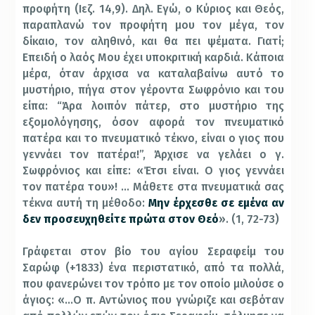
προφήτη (Ιεζ. 14,9). Δηλ. Εγώ, ο Κύριος και Θεός,
παραπλανώ τον προφήτη μου τον μέγα, τον
δίκαιο, τον αληθινό, και θα πει ψέματα. Γιατί;
Επειδή ο λαός Μου έχει υποκριτική καρδιά. Κάποια
μέρα, όταν άρχισα να καταλαβαίνω αυτό το
μυστήριο, πήγα στον γέροντα Σωφρόνιο και του
είπα: “Άρα λοιπόν πάτερ, στο μυστήριο της
εξομολόγησης, όσον αφορά τον πνευματικό
πατέρα και το πνευματικό τέκνο, είναι ο γιος που
γεννάει τον πατέρα!”, Άρχισε να γελάει ο γ.
Σωφρόνιος και είπε: «Έτσι είναι. Ο γιος γεννάει
τον πατέρα του»! … Μάθετε στα πνευματικά σας
τέκνα αυτή τη μέθοδο:
Μην έρχεσθε σε εμένα αν
δεν προσευχηθείτε πρώτα στον Θεό
». (1, 72-73)
Γράφεται στον βίο του αγίου Σεραφείμ του
Σαρώφ (+1833) ένα περιστατικό, από τα πολλά,
που φανερώνει τον τρόπο με τον οποίο μιλούσε ο
άγιος: «…Ο π. Αντώνιος που γνώριζε και σεβόταν