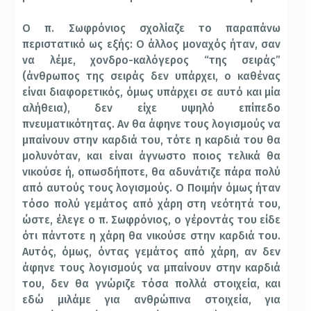
Ο π. Σωφρόνιος σχολίαζε το παραπάνω
περιστατικό ως εξής: Ο άλλος μοναχός ήταν, σαν
να λέμε, χονδρο-καλόγερος “της σειράς”
(άνθρωπος της σειράς δεν υπάρχει, ο καθένας
είναι διαφορετικός, όμως υπάρχει σε αυτό και μία
αλήθεια), δεν είχε υψηλό επίπεδο
πνευματικότητας. Αν θα άφηνε τους λογισμούς να
μπαίνουν στην καρδιά του, τότε η καρδιά του θα
μολυνόταν, και είναι άγνωστο ποιος τελικά θα
νικούσε ή, οπωσδήποτε, θα αδυνάτιζε πάρα πολύ
από αυτούς τους λογισμούς. Ο Ποιμήν όμως ήταν
τόσο πολύ γεμάτος από χάρη στη νεότητά του,
ώστε, έλεγε ο π. Σωφρόνιος, ο γέροντάς του είδε
ότι πάντοτε η χάρη θα νικούσε στην καρδιά του.
Αυτός, όμως, όντας γεμάτος από χάρη, αν δεν
άφηνε τους λογισμούς να μπαίνουν στην καρδιά
του, δεν θα γνώριζε τόσα πολλά στοιχεία, και
εδώ μιλάμε για ανθρώπινα στοιχεία, για