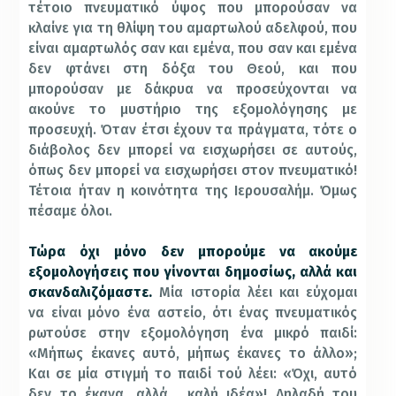
τέτοιο πνευματικό ύψος που μπορούσαν να
κλαίνε για τη θλίψη του αμαρτωλού αδελφού, που
είναι αμαρτωλός σαν και εμένα, που σαν και εμένα
δεν φτάνει στη δόξα του Θεού, και που
μπορούσαν με δάκρυα να προσεύχονται να
ακούνε το μυστήριο της εξομολόγησης με
προσευχή. Όταν έτσι έχουν τα πράγματα, τότε ο
διάβολος δεν μπορεί να εισχωρήσει σε αυτούς,
όπως δεν μπορεί να εισχωρήσει στον πνευματικό!
Τέτοια ήταν η κοινότητα της Ιερουσαλήμ. Όμως
πέσαμε όλοι.
Τώρα όχι μόνο δεν μπορούμε να ακούμε
εξομολογήσεις που γίνονται δημοσίως, αλλά και
σκανδαλιζόμαστε.
Μία ιστορία λέει και εύχομαι
να είναι μόνο ένα αστείο, ότι ένας πνευματικός
ρωτούσε στην εξομολόγηση ένα μικρό παιδί:
«Μήπως έκανες αυτό, μήπως έκανες το άλλο»;
Και σε μία στιγμή το παιδί τού λέει: «Όχι, αυτό
δεν το έκανα, αλλά …καλή ιδέα»! Δηλαδή του