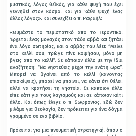
μυστικός, λόγος θεϊκός, για κάθε ψυχή που έχει
γεννηθεί στον κόσμο. Και για κάθε ψυχή ένας
άλλος λόγος». Και συνεχίζει ο π. Ραφαήλ:
«Θυμάστε το περιστατικό από το Γεροντικό:
Έρχεται ένας μοναχός στον τάδε αββά και ζητάει
ένα λόγο σωτηρίας, και ο αββάς του λέει: “Μείνε
στο κελλί σου, τρώγε πίνε κοιμήσου, μόνο μη
βγεις από το κελλί”. Σε κάποιον άλλο με την ίδια
αναζήτηση: “Να νηστεύεις μέχρι την ενάτη ώρα”.
Μπορεί να βγαίνει από το κελλί (κάνοντας
επισκέψεις), μπορεί να μπαίνει, να κάνει ότι θέλει,
αλλά να κρατήσει τη νηστεία. Σε κάποιον άλλο
είπε κάτι για τους λογισμούς και σε κάποιον κάτι
άλλο. Και όπως έλεγε ο π. Σωφρόνιος, εδώ δεν
μιλάμε για θεολογία, δεν πρόκειται για ένα δόγμα
γραμμένο σε ένα βιβλίο.
Πρόκειται για μια πνευματική στρατηγική, όπου ο