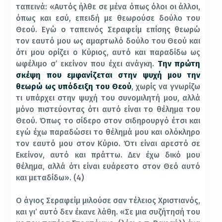
ταπεινά: «Αυτός ήλθε σε μένα όπως όλοι οι άλλοι,
όπως και εσύ, επειδή με θεωρούσε δούλο του
Θεού. Εγώ ο ταπεινός Σεραφείμ επίσης θεωρώ
τον εαυτό μου ως αμαρτωλό δούλο του Θεού και
ότι μου ορίζει ο Κύριος, αυτό και παραδίδω ως
ωφέλιμο σ’ εκείνον που έχει ανάγκη.
Την πρώτη
σκέψη που εμφανίζεται στην ψυχή μου την
θεωρώ ως υπόδειξη του Θεού
, χωρίς να γνωρίζω
τι υπάρχει στην ψυχή του συνομιλητή μου, αλλά
μόνο πιστεύοντας ότι αυτό είναι το θέλημα του
Θεού. Όπως το σίδερο στον σιδηρουργό έτσι και
εγώ έχω παραδώσει το θέλημά μου και ολόκληρο
τον εαυτό μου στον Κύριο. Ότι είναι αρεστό σε
Εκείνον, αυτό και πράττω. Δεν έχω δικό μου
θέλημα, αλλά ότι είναι ευάρεστο στον Θεό αυτό
και μεταδίδω». (4)
Ο άγιος Σεραφείμ μιλούσε σαν τέλειος Χριστιανός,
και γι’ αυτό δεν έκανε λάθη. «Σε μια συζήτησή του