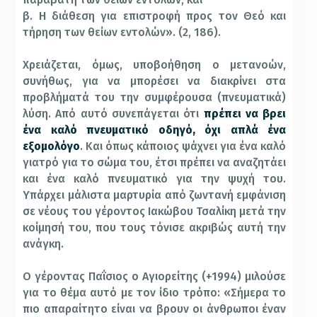
β. Η διάθεση για επιστροφή προς τον Θεό και
τήρηση των θείων εντολών». (2, 186).
Χρειάζεται, όμως, υποβοήθηση ο μετανοών,
συνήθως, για να μπορέσει να διακρίνει στα
προβλήματά του την συμφέρουσα (πνευματικά)
λύση. Από αυτό συνεπάγεται ότι
πρέπει να βρει
ένα καλό πνευματικό οδηγό, όχι απλά ένα
εξομολόγο
. Και όπως κάποιος ψάχνει για ένα καλό
γιατρό για το σώμα του, έτσι πρέπει να αναζητάει
και ένα καλό πνευματικό για την ψυχή του.
Υπάρχει μάλιστα μαρτυρία από ζωντανή εμφάνιση
σε νέους του γέροντος Ιακώβου Τσαλίκη μετά την
κοίμησή του, που τους τόνισε ακριβώς αυτή την
ανάγκη.
Ο γέροντας Παΐσιος ο Αγιορείτης (+1994) μιλούσε
για το θέμα αυτό με τον ίδιο τρόπο: «Σήμερα το
πιο απαραίτητο είναι να βρουν οι άνθρωποι έναν