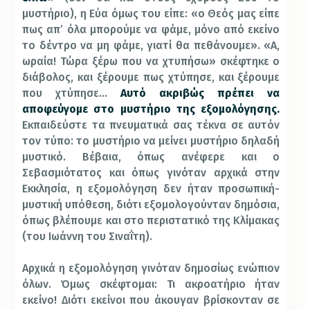
μυστήριο), η Εύα όμως του είπε: «ο Θεός μας είπε
πως απ’ όλα μπορούμε να φάμε, μόνο από εκείνο
το δέντρο να μη φάμε, γιατί θα πεθάνουμε». «Α,
ωραία! Τώρα ξέρω που να χτυπήσω» σκέφτηκε ο
διάβολος, και ξέρουμε πως χτύπησε, και ξέρουμε
που χτύπησε…
Αυτό ακριβώς πρέπει να
αποφεύγομε στο μυστήριο της εξομολόγησης.
Εκπαιδεύστε τα πνευματικά σας τέκνα σε αυτόν
τον τύπο: το μυστήριο να μείνει μυστήριο δηλαδή
μυστικό. Βέβαια, όπως ανέφερε και ο
Σεβασμιότατος και όπως γινόταν αρχικά στην
Εκκλησία, η εξομολόγηση δεν ήταν προσωπική-
μυστική υπόθεση, διότι εξομολογούνταν δημόσια,
όπως βλέπουμε και στο περιστατικό της Κλίμακας
(του Ιωάννη του Σιναΐτη).
Αρχικά η εξομολόγηση γινόταν δημοσίως ενώπιον
όλων. Όμως σκέφτομαι: Τι ακροατήριο ήταν
εκείνο! Διότι εκείνοι που άκουγαν βρίσκονταν σε