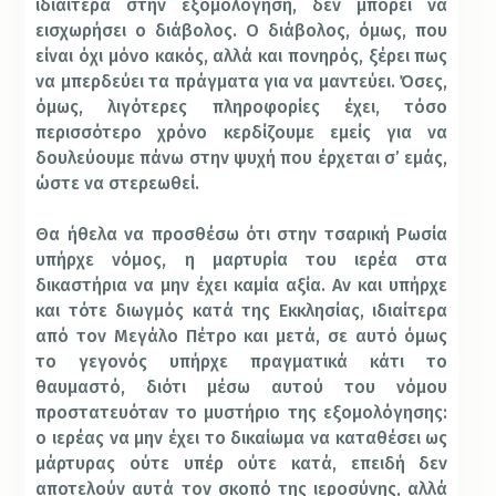
ιδιαίτερα στην εξομολόγηση, δεν μπορεί να
εισχωρήσει ο διάβολος. Ο διάβολος, όμως, που
είναι όχι μόνο κακός, αλλά και πονηρός, ξέρει πως
να μπερδεύει τα πράγματα για να μαντεύει. Όσες,
όμως, λιγότερες πληροφορίες έχει, τόσο
περισσότερο χρόνο κερδίζουμε εμείς για να
δουλεύουμε πάνω στην ψυχή που έρχεται σ’ εμάς,
ώστε να στερεωθεί.
Θα ήθελα να προσθέσω ότι στην τσαρική Ρωσία
υπήρχε νόμος, η μαρτυρία του ιερέα στα
δικαστήρια να μην έχει καμία αξία. Αν και υπήρχε
και τότε διωγμός κατά της Εκκλησίας, ιδιαίτερα
από τον Μεγάλο Πέτρο και μετά, σε αυτό όμως
το γεγονός υπήρχε πραγματικά κάτι το
θαυμαστό, διότι μέσω αυτού του νόμου
προστατευόταν το μυστήριο της εξομολόγησης:
ο ιερέας να μην έχει το δικαίωμα να καταθέσει ως
μάρτυρας ούτε υπέρ ούτε κατά, επειδή δεν
αποτελούν αυτά τον σκοπό της ιεροσύνης, αλλά