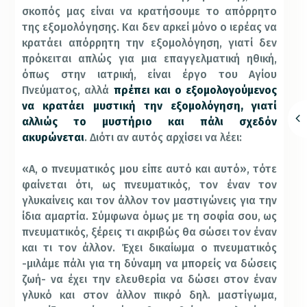
σκοπός μας είναι να κρατήσουμε το απόρρητο
της εξομολόγησης. Και δεν αρκεί μόνο ο ιερέας να
κρατάει απόρρητη την εξομολόγηση, γιατί δεν
πρόκειται απλώς για μια επαγγελματική ηθική,
όπως στην ιατρική, είναι έργο του Αγίου
Πνεύματος, αλλά
πρέπει και ο εξομολογούμενος
να κρατάει μυστική την εξομολόγηση, γιατί
αλλιώς το μυστήριο και πάλι σχεδόν
ακυρώνεται
. Διότι αν αυτός αρχίσει να λέει:
«Α, ο πνευματικός μου είπε αυτό και αυτό», τότε
φαίνεται ότι, ως πνευματικός, τον έναν τον
γλυκαίνεις και τον άλλον τον μαστιγώνεις για την
ίδια αμαρτία. Σύμφωνα όμως με τη σοφία σου, ως
πνευματικός, ξέρεις τι ακριβώς θα σώσει τον έναν
και τι τον άλλον. Έχει δικαίωμα ο πνευματικός
-μιλάμε πάλι για τη δύναμη να μπορείς να δώσεις
ζωή- να έχει την ελευθερία να δώσει στον έναν
γλυκό και στον άλλον πικρό δηλ. μαστίγωμα,