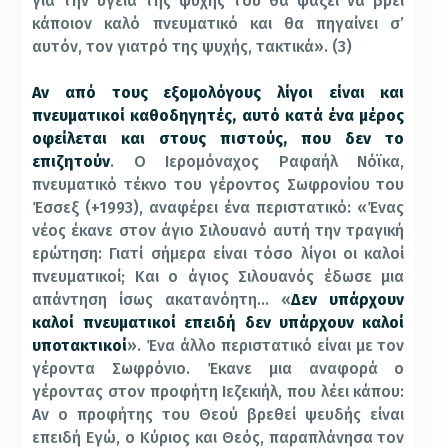
για την υγεία της ψυχής του θα ψάξει να βρει
κάποιον καλό πνευματικό και θα πηγαίνει σ’
αυτόν, τον γιατρό της ψυχής, τακτικά». (3)
Αν από τους εξομολόγους λίγοι είναι και
πνευματικοί καθοδηγητές, αυτό κατά ένα μέρος
οφείλεται και στους πιστούς, που δεν το
επιζητούν
. Ο Ιερομόναχος Ραφαήλ Νόϊκα,
πνευματικό τέκνο του γέροντος Σωφρονίου του
Έσσεξ (+1993), αναφέρει ένα περιστατικό: «Ένας
νέος έκανε στον άγιο Σιλουανό αυτή την τραγική
ερώτηση: Γιατί σήμερα είναι τόσο λίγοι οι καλοί
πνευματικοί; Και ο άγιος Σιλουανός έδωσε μια
απάντηση ίσως ακατανόητη… «
Δεν υπάρχουν
καλοί πνευματικοί επειδή δεν υπάρχουν καλοί
υποτακτικοί
». Ένα άλλο περιστατικό είναι με τον
γέροντα Σωφρόνιο. Έκανε μια αναφορά ο
γέροντας στον προφήτη Ιεζεκιήλ, που λέει κάπου:
Αν ο προφήτης του Θεού βρεθεί ψευδής είναι
επειδή Εγώ, ο Κύριος και Θεός, παραπλάνησα τον