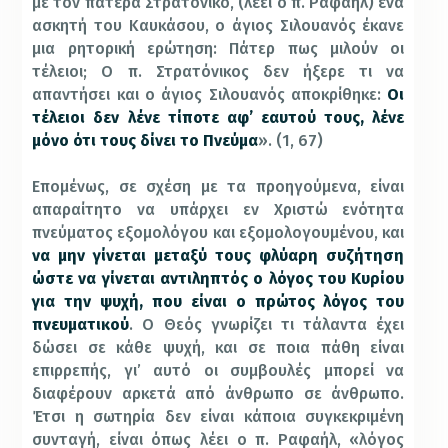
με τον πατέρα Στρατόνικο, (λέει ο π. Ραφαήλ) ένα
ασκητή του Καυκάσου, ο άγιος Σιλουανός έκανε
μια ρητορική ερώτηση: Πάτερ πως μιλούν οι
τέλειοι; Ο π. Στρατόνικος δεν ήξερε τι να
απαντήσει και ο άγιος Σιλουανός αποκρίθηκε:
Οι
τέλειοι δεν λένε τίποτε αφ’ εαυτού τους, λένε
μόνο ότι τους δίνει το Πνεύμα
». (1, 67)
Επομένως, σε σχέση με τα προηγούμενα, είναι
απαραίτητο να υπάρχει εν Χριστώ ενότητα
πνεύματος εξομολόγου και εξομολογουμένου, και
να μην γίνεται μεταξύ τους φλύαρη συζήτηση
ώστε να γίνεται αντιληπτός ο λόγος του Κυρίου
για την ψυχή, που είναι ο πρώτος λόγος του
πνευματικού
. Ο Θεός γνωρίζει τι τάλαντα έχει
δώσει σε κάθε ψυχή, και σε ποια πάθη είναι
επιρρεπής, γι’ αυτό οι συμβουλές μπορεί να
διαφέρουν αρκετά από άνθρωπο σε άνθρωπο.
Έτσι η σωτηρία δεν είναι κάποια συγκεκριμένη
συνταγή, είναι όπως λέει ο π. Ραφαήλ, «λόγος