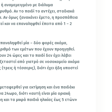
ή αναμεμειγμένο με διάλυμα
υθμό. Αν το παιδί το αντέχει, σταδιακά
α. Αν όμως ξανακάνει έμετο, η προσπάθεια
ί και να επαναληφθεί έπειτα από 1 – 2
 επαναληφθεί μία – δύο φορές ακόμα,
αριθμό των εμέτων που έχουν προηγηθεί.
υν 24 ώρες και το παιδί δεν έχει λάβει
εξεταστεί από γιατρό σε νοσοκομείο ακόμα
ς (τρεις ή τέσσερις), διότι έχει ήδη υποστεί
μεταφερθεί για εκτίμηση και ένα παιδάκι
να 24ωρο, διότι «αυτή είναι μία οριακή
η και τα μικρά παιδιά ηλικίας έως 5 ετών»