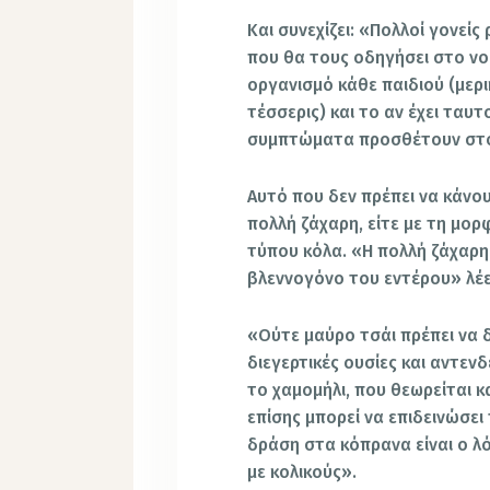
Και συνεχίζει: «Πολλοί γονείς
που θα τους οδηγήσει στο νο
οργανισμό κάθε παιδιού (μερ
τέσσερις) και το αν έχει ταυ
συμπτώματα προσθέτουν στο
Αυτό που δεν πρέπει να κάνουν
πολλή ζάχαρη, είτε με τη μο
τύπου κόλα. «Η πολλή ζάχαρη 
βλεννογόνο του εντέρου» λέε
«Ούτε μαύρο τσάι πρέπει να δ
διεγερτικές ουσίες και αντενδ
το χαμομήλι, που θεωρείται κ
επίσης μπορεί να επιδεινώσει
δράση στα κόπρανα είναι ο λ
με κολικούς».