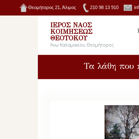
Θεομήτορος 21, Άλιμος
210 98 13 910
in
ΙΕΡΌΣ ΝΑΌΣ
ΚΟΙΜΉΣΕΩΣ
ΘΕΟΤΌΚΟΥ
Άνω Καλαμακίου Θεομήτορος
Τα λάθη που 