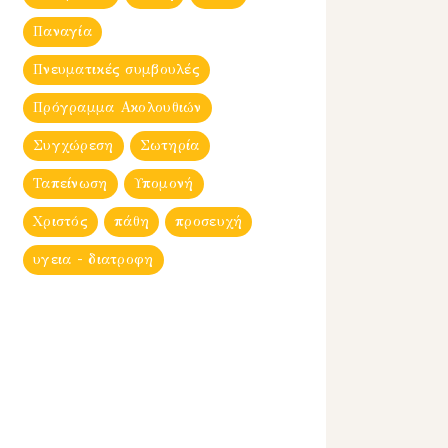
Παναγία
Πνευματικές συμβουλές
Πρόγραμμα Ακολουθιών
Συγχώρεση
Σωτηρία
Ταπείνωση
Υπομονή
Χριστός
πάθη
προσευχή
υγεια - διατροφη