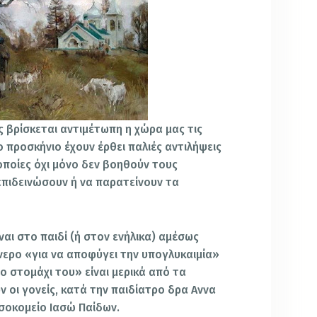
ς βρίσκεται αντιμέτωπη η χώρα μας τις
 προσκήνιο έχουν έρθει παλιές αντιλήψεις
 οποίες όχι μόνο δεν βοηθούν τους
 επιδεινώσουν ή να παρατείνουν τα
αι στο παιδί (ή στον ενήλικα) αμέσως
νερο «για να αποφύγει την υπογλυκαιμία»
το στομάχι του» είναι μερικά από τα
 οι γονείς, κατά την παιδίατρο δρα Aννα
σοκομείο Ιασώ Παίδων.