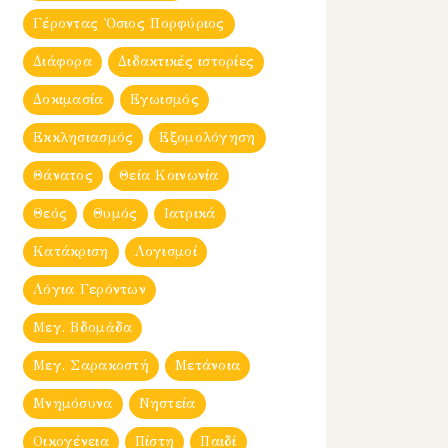
Γέροντας Ὀσιος Πορφύριος
Διάφορα
Διδακτικές ιστορίες
Δοκιμασία
Εγωισμός
Εκκλησιασμός
Εξομολόγηση
Θάνατος
Θεία Κοινωνία
Θεός
Θυμός
Ιατρικά
Κατάκριση
Λογισμοί
Λόγια Γερόντων
Μεγ. Βδομἀδα
Μεγ. Σαρακοστή
Μετάνοια
Μνημόσυνα
Νηστεία
Οικογένεια
Πίστη
Παιδί