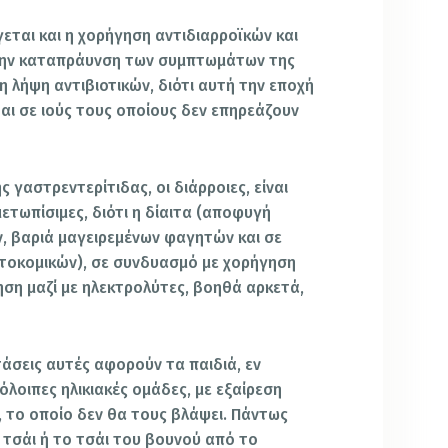
εται και η χορήγηση αντιδιαρροϊκών και
την καταπράυνση των συμπτωμάτων της
η λήψη αντιβιοτικών, διότι αυτή την εποχή
αι σε ιούς τους οποίους δεν επηρεάζουν
 γαστρεντερίτιδας, οι διάρροιες, είναι
ετωπίσιμες, διότι η δίαιτα (αποφυγή
, βαριά μαγειρεμένων φαγητών και σε
κτοκομικών), σε συνδυασμό με χορήγηση
ση μαζί με ηλεκτρολύτες, βοηθά αρκετά,
στάσεις αυτές αφορούν τα παιδιά, εν
πόλοιπες ηλικιακές ομάδες, με εξαίρεση
, το οποίο δεν θα τους βλάψει. Πάντως
 τσάι ή το τσάι του βουνού από το