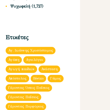
Ψυχωφελή
(1,727)
Ετικέτες
Αγ. Ιωάννης Χρυσόστομος
Αγάπη
Αγιολόγιο
Αγωγή παιδιών
Ανάσταση
Απόστολος
Βίντεο
Γάμος
Γέροντας Όσιος Παΐσιος
Γέροντας Παΐσιος
Γέροντας Πορφύριος