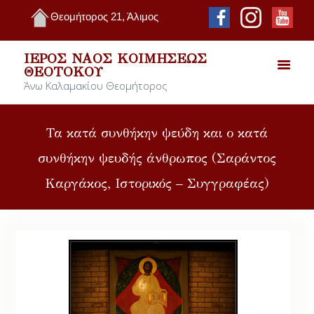
Θεομήτορος 21, Άλιμος
ΙΕΡΌΣ ΝΑΌΣ ΚΟΙΜΉΣΕΩΣ
ΘΕΟΤΌΚΟΥ
Άνω Καλαμακίου Θεομήτορος
Τα κατά συνθήκην ψεύδη και ο κατά
συνθήκην ψευδής άνθρωπος (Σαράντος
Καργάκος, Ιστορικός – Συγγραφέας)