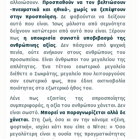
αλλοιώσουν.
Προσπαθούν να τον βελτιώσουν
-πνευματικά και ηθικά-, χωρίς να ξεπέφτουν
στην προσποίηση.
Δε φοβούνται να δείξουν
αυτό που είναι. Ίσως μάλιστα από σεμνότητα
δείχνουν κατώτεροι από αυτό που είναι. Ξέρουν
πως
η υποκρισία συνιστά υποβιβασμό της
ανθρώπινης αξίας
. Δεν πάσχουν από ψυχική
πενία, ούτε ανήκουν στους ανθρώπους του
προσωπείου. Είναι άνθρωποι του μεγαλείου της
απλότητας. Ένα τέτοιο εσωτερικό μεγαλείο
διέθετε ο Σωκράτης, μεγαλείο που λειτουργούσε
σαν εσωτερικό φως, που έδινε ακτινοβολία
ποιότητας στο εξωτερικό ήθος του.
Λένε πως εξαιτίας της απροσποίητης
συμπεριφοράς, η αξία του ανθρώπου χάνεται. Δεν
είναι σωστό.
Μπορεί να παραγνωρίζεται αλλά δε
χάνεται.
Στη ζωή, όσο κι αν την κάναμε «ξένη,
φορτική», ισχύει κάτι που είπε ο Νίτσε: » Όσο
μεγαλύτερη είναι η ουσία της πραγματικότητας