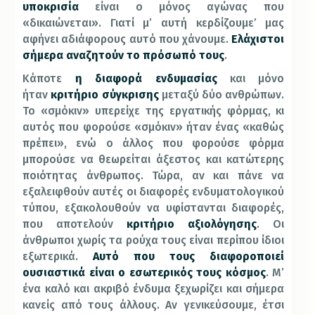
υποκρισία
είναι ο μόνος αγώνας που
«δικαιώνεται». Γιατί μ’ αυτή κερδίζουμε’ μας
αφήνει αδιάφορους αυτό που χάνουμε.
Ελάχιστοι
σήμερα αναζητούν το πρόσωπό τους
.
Κάποτε
η διαφορά ενδυμασίας
και μόνο
ήταν
κριτήριο σύγκρισης
μεταξύ δύο ανθρώπων.
Το «σμόκιν» υπερείχε της εργατικής φόρμας, κι
αυτός που φορούσε «σμόκιν» ήταν ένας «καθώς
πρέπει», ενώ ο άλλος που φορούσε φόρμα
μπορούσε να θεωρείται άξεστος και κατώτερης
ποιότητας άνθρωπος. Τώρα, αν και πάνε να
εξαλειφθούν αυτές οι διαφορές ενδυματολογικού
τύπου, εξακολουθούν να υφίστανται διαφορές,
που αποτελούν
κριτήριο αξιολόγησης
. Οι
άνθρωποι χωρίς τα ρούχα τους είναι περίπου ίδιοι
εξωτερικά.
Αυτό που τους διαφοροποιεί
ουσιαστικά είναι ο εσωτερικός τους κόσμος
. Μ’
ένα καλό και ακριβό ένδυμα ξεχωρίζει και σήμερα
κανείς από τους άλλους. Αν γενικεύσουμε, έτσι