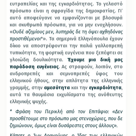
ευτραπελίας και της εγκαρδιότητας. Το γελαστό
πρόσωπο είναι η σφραγίδα της δημοκρατίας. Γι’
αυτό αποφεύγανε να εμφανίζονται με βλοσυρά
και σκυθρωπά πρόσωπα, για να μην ενοχλήσουν.
«
Ουδέ αζημίους μεν, λυπηράς δε τη όψει αχθηδόνας
προστιθέμενοι
*». Τα σημερινά Ελληνόπουλα έχουν
δίκιο να αποστρέφονται την παλιά γαλλοπρεπή
τυπικότητα, τη φορτική ευγένεια που ξεπέφτει σε
γλοιώδη δουλικότητα.
Έχουμε μια δική μας
παράδοση ευγένειας
. Ας στραφούν, λοιπόν, στο
ανδροπρεπές και σεμνοπρεπές ύφος του
ελληνικού ήθους, στην απλότητα της ελληνικής
γραμμής, στην
αμεσότητα
και την
εγκαρδιότητα
,
αυτά τα θαυμάσια εκχυλίσματα της ανόθευτης
ελληνικής ψυχής.
* Φράση του Περικλή από τον Επιτάφιο: «Δεν
προσθέτουμε στο πρόσωπο μας στενοχώριες, που δε
ζημιώνουν, όμως είναι δυσάρεστες στους άλλους».
Κάποτε ο Ίων Δραγούμης, ο Ίδας των ελληνικών