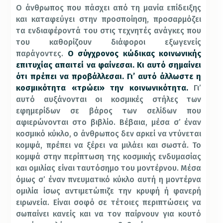
Ο άνθρωπος που πάσχει από τη μανία επίδειξης
και καταφεύγει στην προσποίηση, προσαρμόζει
τα ενδιαφέροντά του στις τεχνητές ανάγκες που
του καθορίζουν διάφοροι εξωγενείς
παράγοντες.
Ο σύγχρονος κώδικας κοινωνικής
επιτυχίας απαιτεί να φαίνεσαι. Κι αυτό σημαίνει
ότι πρέπει να προβάλλεσαι. Γι’ αυτό άλλωστε η
κοσμικότητα «τρώει» την κοινωνικότητα.
Γι’
αυτό αυξάνονται οι κοσμικές στήλες των
εφημερίδων σε βάρος των σελίδων που
αφιερώνονται στο βιβλίο. Βέβαια, μέσα σ’ έναν
κοσμικό κύκλο, ο άνθρωπος δεν αρκεί να ντύνεται
κομψά, πρέπει να ξέρει να μιλάει και σωστά. Το
κομψά στην περίπτωση της κοσμικής ενδυμασίας
και ομιλίας είναι ταυτόσημο του μοντέρνου. Μέσα
όμως σ’ έναν πνευματικό κύκλο αυτή η μοντέρνα
ομιλία ίσως αντιμετώπιζε την κρυφή ή φανερή
ειρωνεία. Είναι σοφό σε τέτοιες περιπτώσεις να
σωπαίνει κανείς και να τον παίρνουν για κουτό