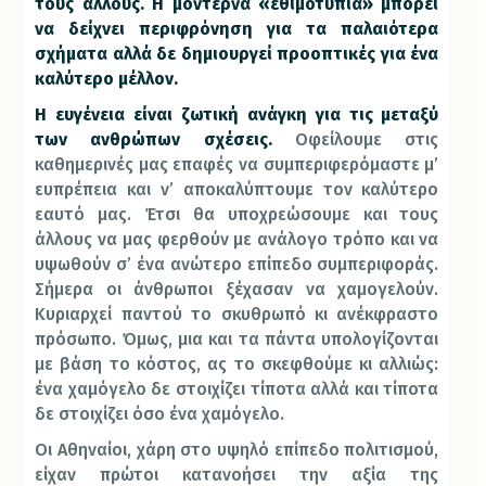
τους άλλους. Η μοντέρνα «εθιμοτυπία» μπορεί
να δείχνει περιφρόνηση για τα παλαιότερα
σχήματα αλλά δε δημιουργεί προοπτικές για ένα
καλύτερο μέλλον.
Η ευγένεια είναι ζωτική ανάγκη για τις μεταξύ
των ανθρώπων σχέσεις.
Οφείλουμε στις
καθημερινές μας επαφές να συμπεριφερόμαστε μ’
ευπρέπεια και ν’ αποκαλύπτουμε τον καλύτερο
εαυτό μας. Έτσι θα υποχρεώσουμε και τους
άλλους να μας φερθούν με ανάλογο τρόπο και να
υψωθούν σ’ ένα ανώτερο επίπεδο συμπεριφοράς.
Σήμερα οι άνθρωποι ξέχασαν να χαμογελούν.
Κυριαρχεί παντού το σκυθρωπό κι ανέκφραστο
πρόσωπο. Όμως, μια και τα πάντα υπολογίζονται
με βάση το κόστος, ας το σκεφθούμε κι αλλιώς:
ένα χαμόγελο δε στοιχίζει τίποτα αλλά και τίποτα
δε στοιχίζει όσο ένα χαμόγελο.
Οι Αθηναίοι, χάρη στο υψηλό επίπεδο πολιτισμού,
είχαν πρώτοι κατανοήσει την αξία της