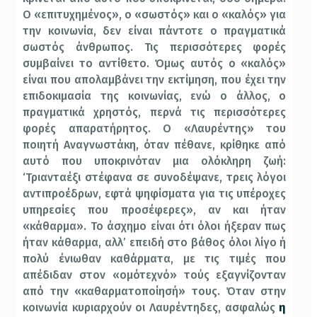
Ο «επιτυχημένος», ο «σωστός» και ο «καλός» για
την κοινωνία, δεν είναι πάντοτε ο πραγματικά
σωστός άνθρωπος. Τις περισσότερες φορές
συμβαίνει το αντίθετο. Όμως αυτός ο «καλός»
είναι που απολαμβάνει την εκτίμηση, που έχει την
επιδοκιμασία της κοινωνίας, ενώ ο άλλος, ο
πραγματικά χρηστός, περνά τις περισσότερες
φορές απαρατήρητος. Ο «Λαυρέντης» του
ποιητή Αναγνωστάκη, όταν πέθανε, κρίθηκε από
αυτό που υποκρινόταν μια ολόκληρη ζωή:
‘Τριανταέξι στέφανα σε συνοδέψανε, τρεις λόγοι
αντιπροέδρων, εφτά ψηφίσματα για τις υπέροχες
υπηρεσίες που προσέφερες», αν και ήταν
«κάθαρμα». Το άσχημο είναι ότι όλοι ήξεραν πως
ήταν κάθαρμα, αλλ’ επειδή στο βάθος όλοι λίγο ή
πολύ ένιωθαν καθάρματα, με τις τιμές που
απέδιδαν στον «ομότεχνό» τούς εξαγνίζονταν
από την «καθαρματοποίησή» τους. Όταν στην
κοινωνία κυριαρχούν οι Λαυρέντηδες, ασφαλώς
η