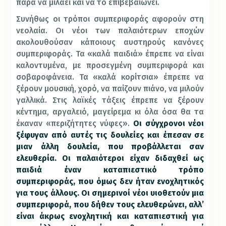
παρά να μιλάει και να το επιβεβαιώνει.
Συνήθως οι τρόποι συμπεριφοράς αφορούν στη
νεολαία. Οι νέοι των παλαιότερων εποχών
ακολουθούσαν κάποιους αυστηρούς κανόνες
συμπεριφοράς. Τα «καλά παιδιά» έπρεπε να είναι
καλοντυμένα, με προσεγμένη συμπεριφορά και
σοβαροφάνεια. Τα «καλά κορίτσια» έπρεπε να
ξέρουν μουσική, χορό, να παίζουν πιάνο, να μιλούν
γαλλικά. Στις λαϊκές τάξεις έπρεπε να ξέρουν
κέντημα, αργαλειό, μαγείρεμα κι όλα όσα θα τα
έκαναν «περιζήτητες νύφες».
Οι σύγχρονοι νέοι
ξέφυγαν από αυτές τις δουλείες και έπεσαν σε
μιαν άλλη δουλεία, που προβάλλεται σαν
ελευθερία. Οι παλαιότεροι είχαν διδαχθεί ως
παιδιά έναν καταπιεστικό τρόπο
συμπεριφοράς, που όμως δεν ήταν ενοχλητικός
για τους άλλους. Οι σημερινοί νέοι υιοθετούν μια
συμπεριφορά, που δήθεν τους ελευθερώνει, αλλ’
είναι άκρως ενοχλητική και καταπιεστική για