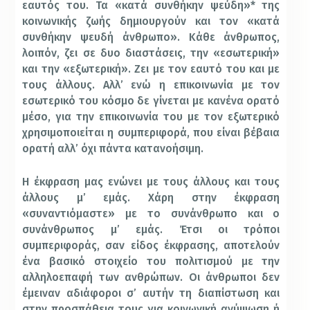
εαυτός του. Τα «κατά συνθήκην ψεύδη»* της
κοινωνικής ζωής δημιουργούν και τον «κατά
συνθήκην ψευδή άνθρωπο». Κάθε άνθρωπος,
λοιπόν, ζει σε δυο διαστάσεις, την «εσωτερική»
και την «εξωτερική». Ζει με τον εαυτό του και με
τους άλλους. Αλλ’ ενώ η επικοινωνία με τον
εσωτερικό του κόσμο δε γίνεται με κανένα ορατό
μέσο, για την επικοινωνία του με τον εξωτερικό
χρησιμοποιείται η συμπεριφορά, που είναι βέβαια
ορατή αλλ’ όχι πάντα κατανοήσιμη.
Η έκφραση μας ενώνει με τους άλλους και τους
άλλους μ’ εμάς. Χάρη στην έκφραση
«συναντιόμαστε» με το συνάνθρωπο και ο
συνάνθρωπος μ’ εμάς. Έτσι οι τρόποι
συμπεριφοράς, σαν είδος έκφρασης, αποτελούν
ένα βασικό στοιχείο του πολιτισμού με την
αλληλοεπαφή των ανθρώπων. Οι άνθρωποι δεν
έμειναν αδιάφοροι σ’ αυτήν τη διαπίστωση και
στην προσπάθεια τους για κοινωνική ανύψωση ή