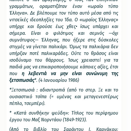
γραμμάτων, οραματιζόταν έναν «ωραίο τύπο
Έλληνα». Δε βλέπουμε τον τύπο αυτό μέσα από τις
νιτσεϊκές ιδεοπληξίες του Ίδα. Ο «ωραίος Έλληνας»
υπήρχε και δρούσε έως χθες• ίσως υπάρχει και
σήμερα. Είναι ο φιλότιμος και σεμνός —όχι
συμνότυφος— Έλληνας, που ήξερε στις δύσκολες
στιγμές να γίνεται παλικάρι. Όμως τα παλικάρια δεν
υπήρξαν ποτέ παλικαράδες. Ούτε το θράσος είναι
ισοδύναμο του θάρρους. Ίσως χρειαστεί για τα
παιδιά μας να επικαιροποιήσουμε κάποιες αξίες, έτσι
που
η λεβεντιά να μην είναι συνώνυμη της
ξετσιπωσιάς
*.
(4 Ιανουαρίου 1986)
*Ξετσιπωσιά : αδιαντροπιά (από το στερ. Ξε και το
ουσιαστικό τσίπα (= υμένας και μεταγενεστέρως
πέπλο, τσεμπέρι).
* «Κατά συνθήκην ψεύδη»: Τίτλος του περίφημου
έργου του Μαξ Νορντάου (1849-1923).
(Από το βιβλίο του Σαράντου Ι. Καργάκου: