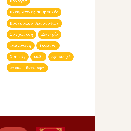
Παναγία
Πνευματικές συμβουλές
Πρόγραμμα Ακολουθιών
Συγχώρεση
Σωτηρία
Ταπείνωση
Υπομονή
Χριστός
πάθη
προσευχή
υγεια - διατροφη