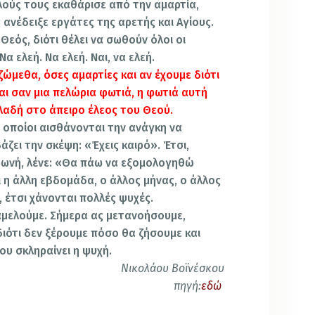
ούς τους εκαθάρισε από την αμαρτία,
 ανέδειξε εργάτες της αρετής και Αγίους.
 Θεός, διότι θέλει να σωθούν όλοι οι
α ελεή. Να ελεή. Ναι, να ελεή.
ζώμεθα, όσες αμαρτίες και αν έχουμε διότι
ναι σαν μια πελώρια φωτιά, η φωτιά αυτή
λαδή στο άπειρο έλεος του Θεού.
 οποίοι αισθάνονται την ανάγκη να
ζει την σκέψη: «Έχεις καιρό». Έτσι,
φωνή, λένε: «Θα πάω να εξομολογηθώ
ι η άλλη εβδομάδα, ο άλλος μήνας, ο άλλος
 έτσι χάνονται πολλές ψυχές.
 αμελούμε. Σήμερα ας μετανοήσουμε,
ιότι δεν ξέρουμε πόσο θα ζήσουμε και
ου σκληραίνει η ψυχή.
Νικολάου Βοϊνέσκου
πηγή:
εδώ