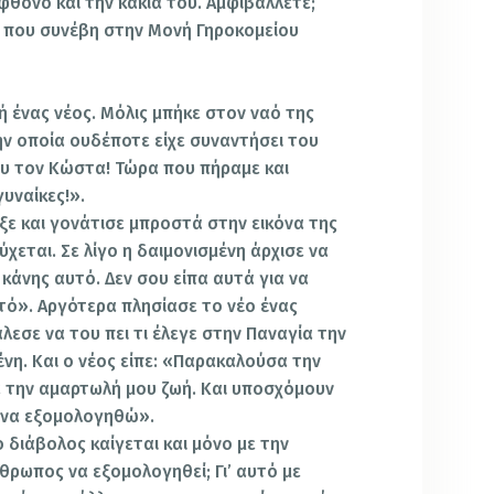
φθόνο και την κακία του. Αμφιβάλλετε;
, που συνέβη στην Μονή Γηροκομείου
 ένας νέος. Μόλις μπήκε στον ναό της
ην οποία ουδέποτε είχε συναντήσει του
μου τον Κώστα! Τώρα που πήραμε και
γυναίκες!».
ξε και γονάτισε μπροστά στην εικόνα της
ύχεται. Σε λίγο η δαιμονισμένη άρχισε να
ο κάνης αυτό. Δεν σου είπα αυτά για να
υτό». Αργότερα πλησίασε το νέο ένας
λεσε να του πει τι έλεγε στην Παναγία την
νη. Και ο νέος είπε: «Παρακαλούσα την
α την αμαρτωλή μου ζωή. Και υποσχόμουν
ω να εξομολογηθώ».
ο διάβολος καίγεται και μόνο με την
θρωπος να εξομολογηθεί; Γι’ αυτό με