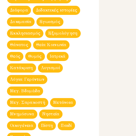
Διάφορα
Διδακτικές ιστορίες
Δοκιμασία
Εγωισμός
Εκκλησιασμός
Εξομολόγηση
Θάνατος
Θεία Κοινωνία
Θεός
Θυμός
Ιατρικά
Κατάκριση
Λογισμοί
Λόγια Γερόντων
Μεγ. Βδομἀδα
Μεγ. Σαρακοστή
Μετάνοια
Μνημόσυνα
Νηστεία
Οικογένεια
Πίστη
Παιδί