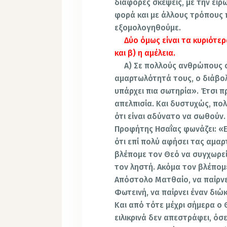
διάφορες σκέψεις, με την ειρ
φορά και με άλλους τρόπους 
εξομολογηθούμε.
Δύο όμως είναι τα κυριότε
και β) η αμέλεια.
Α) Σε πολλούς ανθρώπους ο
αμαρτωλότητά τους, ο διάβολο
υπάρχει πια σωτηρία». Έτσι 
απελπισία. Και δυστυχώς, πολ
ότι είναι αδύνατο να σωθούν
Προφήτης Ησαΐας φωνάζει: «
ότι επί πολύ αφήσει τας αμαρ
βλέπομε τον Θεό να συγχωρεί
τον ληστή. Ακόμα τον βλέπομε
Απόστολο Ματθαίο, να παίρνει
Φωτεινή, να παίρνει έναν διώ
Και από τότε μέχρι σήμερα 
ειλικρινά δεν απεστράφει, όσε