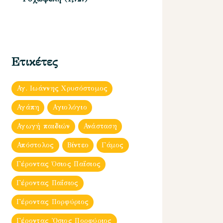
Ετικέτες
Αγ. Ιωάννης Χρυσόστομος
Αγάπη
Αγιολόγιο
Αγωγή παιδιών
Ανάσταση
Απόστολος
Βίντεο
Γάμος
Γέροντας Όσιος Παΐσιος
Γέροντας Παΐσιος
Γέροντας Πορφύριος
Γέροντας Ὀσιος Πορφύριος