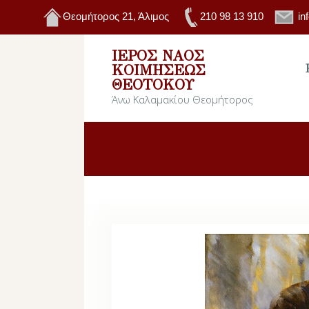
Θεομήτορος 21, Άλιμος
210 98 13 910
in
ΙΕΡΌΣ ΝΑΌΣ
ΚΟΙΜΉΣΕΩΣ
ΘΕΟΤΌΚΟΥ
Άνω Καλαμακίου Θεομήτορος