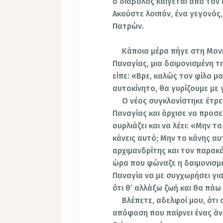
ο διάβολος καίγεται από τον 
Ακούστε λοιπόν, ένα γεγονός
Πατρών.
Κάποια μέρα πήγε στη Μονή
Παναγίας, μια δαιμονισμένη τ
είπε: «Βρε, καλώς τον φίλο 
αυτοκίνητο, θα γυρίζουμε με 
Ο νέος συγκλονίστηκε έτρε
Παναγίας και άρχισε να προσε
ουρλιάζει και να λέει: «Μην τ
κάνεις αυτό; Μην το κάνης α
αρχιμανδρίτης και τον παρακά
ώρα που φώναζε η δαιμονισμέ
Παναγία να με συγχωρήσει γι
ότι θ’ αλλάξω ζωή και θα πά
Βλέπετε, αδελφοί μου, ότι 
απόφαση που παίρνει ένας άν