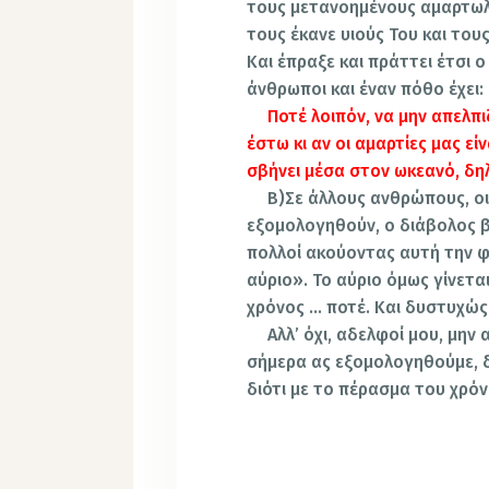
τους μετανοημένους αμαρτωλ
τους έκανε υιούς Του και τους
Και έπραξε και πράττει έτσι ο
άνθρωποι και έναν πόθο έχει: Ν
Ποτέ λοιπόν, να μην απελπι
έστω κι αν οι αμαρτίες μας εί
σβήνει μέσα στον ωκεανό, δη
Β)Σε άλλους ανθρώπους, οι
εξομολογηθούν, ο διάβολος βά
πολλοί ακούοντας αυτή την 
αύριο». Το αύριο όμως γίνετα
χρόνος … ποτέ. Και δυστυχώς,
Αλλ’ όχι, αδελφοί μου, μην
σήμερα ας εξομολογηθούμε, δ
διότι με το πέρασμα του χρόν